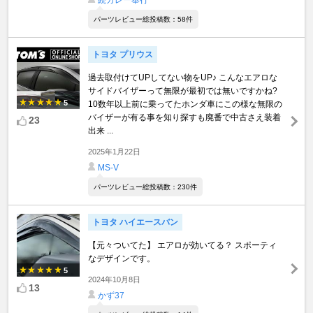
続カレー奉行
パーツレビュー総投稿数：58件
トヨタ プリウス
過去取付けてUPしてない物をUP♪ こんなエアロな
サイドバイザーって無限が最初では無いですかね?
5
10数年以上前に乗ってたホンダ車にこの様な無限の
バイザーが有る事を知り探すも廃番で中古さえ装着
23
出来 ...
2025年1月22日
MS-V
パーツレビュー総投稿数：230件
トヨタ ハイエースバン
【元々ついてた】 エアロが効いてる？ スポーティ
なデザインです。
5
2024年10月8日
13
かず37