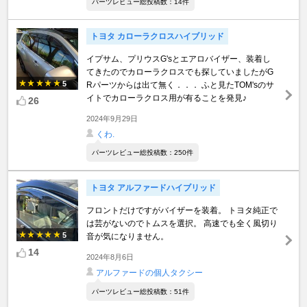
パーツレビュー総投稿数：14件
トヨタ カローラクロスハイブリッド
イプサム、プリウスG'sとエアロバイザー、装着し
てきたのでカローラクロスでも探していましたがG
5
Rパーツからは出て無く．．． ふと見たTOM'sのサ
イトでカローラクロス用が有ることを発見♪
26
2024年9月29日
くわ.
パーツレビュー総投稿数：250件
トヨタ アルファードハイブリッド
フロントだけですがバイザーを装着。 トヨタ純正で
は芸がないのでトムスを選択。 高速でも全く風切り
5
音が気になりません。
14
2024年8月6日
アルファードの個人タクシー
パーツレビュー総投稿数：51件