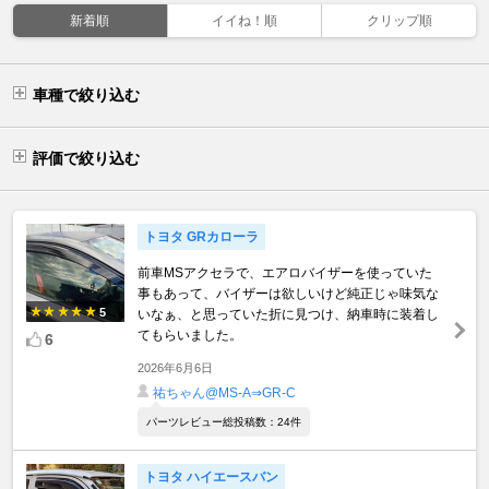
新着順
イイね！順
クリップ順
車種で絞り込む
評価で絞り込む
トヨタ GRカローラ
前車MSアクセラで、エアロバイザーを使っていた
事もあって、バイザーは欲しいけど純正じゃ味気な
5
いなぁ、と思っていた折に見つけ、納車時に装着し
てもらいました。
6
2026年6月6日
祐ちゃん@MS-A⇒GR-C
パーツレビュー総投稿数：24件
トヨタ ハイエースバン