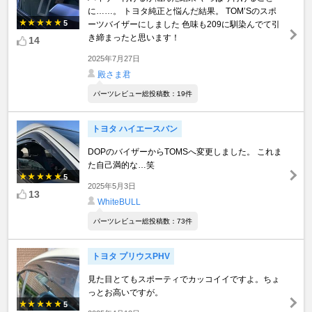
に……。 トヨタ純正と悩んだ結果。 TOM’Sのスポ
5
ーツバイザーにしました 色味も209に馴染んでて引
き締まったと思います！
14
2025年7月27日
殿さま君
パーツレビュー総投稿数：19件
トヨタ ハイエースバン
DOPのバイザーからTOMSへ変更しました。 これま
た自己満的な…笑
5
2025年5月3日
13
WhiteBULL
パーツレビュー総投稿数：73件
トヨタ プリウスPHV
見た目とてもスポーティでカッコイイですよ。ちょ
っとお高いですが。
5