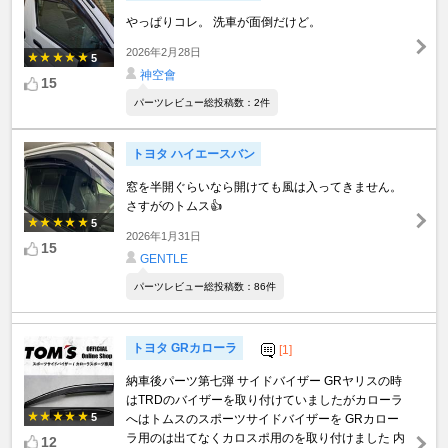
やっぱりコレ。 洗車が面倒だけど。
2026年2月28日
5
神空會
15
パーツレビュー総投稿数：2件
トヨタ ハイエースバン
窓を半開ぐらいなら開けても風は入ってきません。
さすがのトムス👍
5
2026年1月31日
15
GENTLE
パーツレビュー総投稿数：86件
トヨタ GRカローラ
[1]
納車後パーツ第七弾 サイドバイザー GRヤリスの時
はTRDのバイザーを取り付けていましたがカローラ
5
へはトムスのスポーツサイドバイザーを GRカロー
ラ用のは出てなくカロスポ用のを取り付けました 内
12