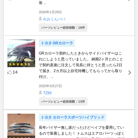
装 ...
2026年1月29日
れおくんパパ
パーツレビュー総投稿数：18件
トヨタ GRカローラ
GRカローラ契約したときからサイドバイザーはこ
れにしようと思っていました。 納期2ヶ月とのこと
5
で契約直後に注文して気長に待とうと思ったら2日
で届き、2カ月以上自宅待機してもらってから取り
14
付け。 ...
2025年9月27日
TZ86
パーツレビュー総投稿数：13件
トヨタ カローラスポーツハイブリッド
長年バイザー無し派だったけどベイプを愛用してい
るので装着しました！ トムスはエアロパーツっぽく