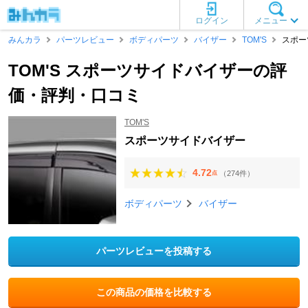
ログイン
メニュー
みんカラ
パーツレビュー
ボディパーツ
バイザー
TOM'S
スポー
TOM'S スポーツサイドバイザーの評
価・評判・口コミ
TOM'S
スポーツサイドバイザー
4.72
（274件）
点
ボディパーツ
バイザー
パーツレビューを投稿する
この商品の価格を比較する