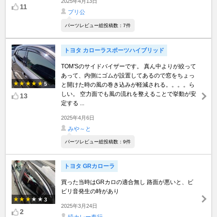
2025年4月13日
11
プリ公
パーツレビュー総投稿数：7件
トヨタ カローラスポーツハイブリッド
TOM'Sのサイドバイザーです。 真ん中よりが絞って
あって、内側にゴムが設置してあるので窓をちょっ
5
と開けた時の風の巻き込みが軽減される。。。。ら
しい。 空力面でも風の流れを整えることで挙動が安
13
定する ...
2025年4月6日
みや～と
パーツレビュー総投稿数：9件
トヨタ GRカローラ
買った当時はGRカロの適合無し 路面が悪いと、ビ
ビリ音発生の時があり
3
2025年3月24日
2