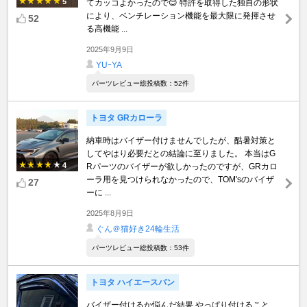
5
てカッコよかったので😊 特許を取得した独自の形状
により、ベンチレーション機能を最大限に発揮させ
52
る高機能 ...
2025年9月9日
YUｰYA
パーツレビュー総投稿数：52件
トヨタ GRカローラ
納車時はバイザー付けませんでしたが、酷暑対策と
してやはり必要だとの結論に至りました。 本当はG
4
Rパーツのバイザーが欲しかったのですが、GRカロ
ーラ用を見つけられなかったので、TOM'sのバイザ
27
ーに ...
2025年8月9日
ぐん＠猫好き24輪生活
パーツレビュー総投稿数：53件
トヨタ ハイエースバン
バイザー付けるか悩んだ結果 やっぱり付けること