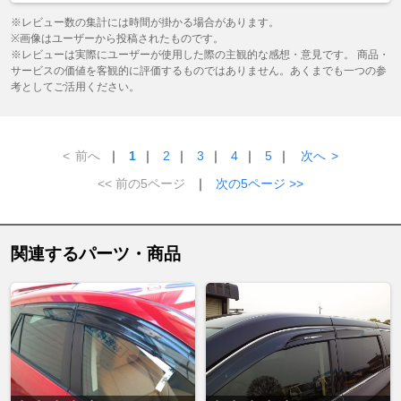
※レビュー数の集計には時間が掛かる場合があります。
※画像はユーザーから投稿されたものです。
※レビューは実際にユーザーが使用した際の主観的な感想・意見です。 商品・
サービスの価値を客観的に評価するものではありません。あくまでも一つの参
考としてご活用ください。
<
前へ
｜
1
｜
2
｜
3
｜
4
｜
5
｜
次へ
>
<< 前の5ページ
｜
次の5ページ >>
関連するパーツ・商品