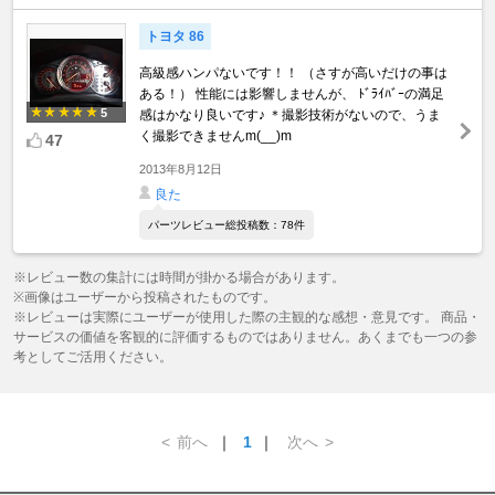
トヨタ 86
高級感ハンパないです！！ （さすが高いだけの事は
ある！） 性能には影響しませんが、 ﾄﾞﾗｲﾊﾞｰの満足
5
感はかなり良いです♪ ＊撮影技術がないので、うま
く撮影できませんm(__)m
47
2013年8月12日
良た
パーツレビュー総投稿数：78件
※レビュー数の集計には時間が掛かる場合があります。
※画像はユーザーから投稿されたものです。
※レビューは実際にユーザーが使用した際の主観的な感想・意見です。 商品・
サービスの価値を客観的に評価するものではありません。あくまでも一つの参
考としてご活用ください。
<
前へ
｜
1
｜
次へ
>