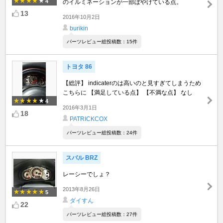
4
のイルミネーションが一部ぼやけている点。
13
2016年10月2日
burikin
パーツレビュー総投稿数：15件
トヨタ 86
【総評】 indicaterのは高いのと見すぎてしまうため
こちらに 【満足している点】 【不満な点】 なし
4
2016年3月1日
18
PATRICKCOX
パーツレビュー総投稿数：24件
スバル BRZ
レーシーでしょ？
2013年8月26日
5
ダイすん
22
パーツレビュー総投稿数：27件