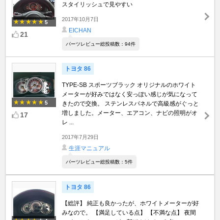
スタイリッシュで見やすい
2017年10月7日
5
EICHAN
21
パーツレビュー総投稿数：94件
トヨタ 86
TYPE-SB スポーツブラック オリジナルのホワイト
メーターが好みではなく安っぽい感じが気になって
5
きたので交換。 ステンレスパネルで高級感がぐっと
増しました。メーター、エアコン、ナビの照明がオ
17
レ ...
2017年7月29日
生涯マニュアル
パーツレビュー総投稿数：5件
トヨタ 86
【総評】 純正も良かったが、ホワイトメーターが好
みなので。 【満足している点】 【不満な点】 夜間