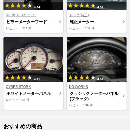
4.44
4.62
MONSTER SPORT
トヨタ(純正)
ピラーメーターフード
純正メーター
レビュー：
397
件
レビュー：
187
件
4.41
4.44
CYBER STORK
KG WORKS
ホワイトメーターパネル
クラシックメーターパネル
(ブラック)
レビュー：
56
件
レビュー：
34
件
おすすめの商品