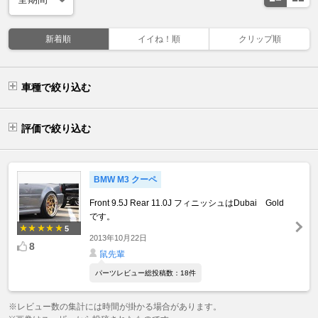
新着順
イイね！順
クリップ順
車種で絞り込む
評価で絞り込む
BMW M3 クーペ
Front 9.5J Rear 11.0J フィニッシュはDubai Gold
です。
5
2013年10月22日
8
鼠先輩
パーツレビュー総投稿数：18件
※レビュー数の集計には時間が掛かる場合があります。