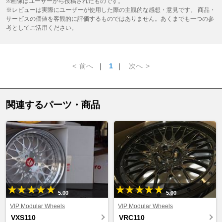
※画像はユーザーから投稿されたものです。
※レビューは実際にユーザーが使用した際の主観的な感想・意見です。 商品・
サービスの価値を客観的に評価するものではありません。あくまでも一つの参
考としてご活用ください。
<
前へ
｜
1
｜
次へ
>
関連するパーツ・商品
5.00
5.00
VIP Modular Wheels
VIP Modular Wheels
VXS110
VRC110