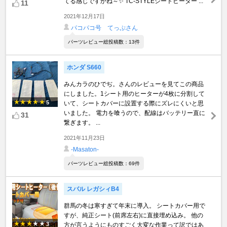
てる感じですかね～✨ TC-STYLEシートヒーター ...
11
2021年12月17日
パコパコ号 てっぷさん
パーツレビュー総投稿数：13件
ホンダ S660
みんカラのひでぢ。さんのレビューを見てこの商品
にしました。1シート用のヒーターが4枚に分割して
5
いて、シートカバーに設置する際にズレにくいと思
いました。 電力を喰うので、配線はバッテリー直に
31
繋ぎます。 ...
2021年11月23日
-Masaton-
パーツレビュー総投稿数：69件
スバル レガシィB4
群馬の冬は寒すぎて年末に導入。 シートカバー用で
すが、純正シート(前席左右)に直接埋め込み。 他の
3
方が言うようにものすごく大変な作業って訳ではあ