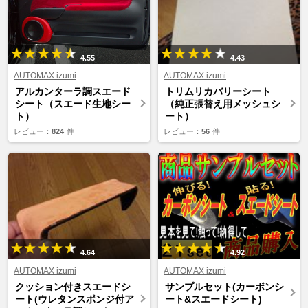
4.55
4.43
AUTOMAX izumi
AUTOMAX izumi
アルカンターラ調スエード
トリムリカバリーシート
シート（スエード生地シー
（純正張替え用メッシュシ
ト）
ート）
レビュー：
824
件
レビュー：
56
件
4.64
4.92
AUTOMAX izumi
AUTOMAX izumi
クッション付きスエードシ
サンプルセット(カーボンシ
ート(ウレタンスポンジ付ア
ート&スエードシート)