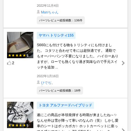
2022年11月4日
Manちゃん
パーツレビュー総投稿数：136件
ヤマハ トリシティ155
S660にも付けてる物をトリシティにも付けまし
た。 コタツと合わせて冬には超快適です。 通勤で
5
もオーバーパンツ不要になりました。 ハイローあり
ますが、ローでも熱くなり過ぎ気味なので手元スイ
2
ッチを追加 ...
2022年1月16日
ひでぢ。
パーツレビュー総投稿数：18件
トヨタ アルファードハイブリッド
遂にこの商品が本領発揮する時期が来ましたね～✨
なんせ外は雪が降って寒いのなんの（笑） しかし愛
5
車のシートはポッカポカ✨ ホットカーペットに座っ