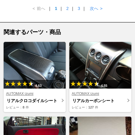
<
前へ
｜
1
｜
2
｜
3
｜
次へ
>
関連するパーツ・商品
4.63
4.55
AUTOMAX izumi
AUTOMAX izumi
リアルクロコダイルシート
リアルカーボンシート
レビュー：
8
件
レビュー：
127
件