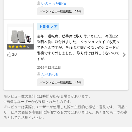
いのっち@BPE
パーツレビュー総投稿数：53件
トヨタ ノア
去年、運転席、助手席に取り付けました。 今回は2
列目左側に取付けました。 クッションタイプも買っ
5
てみたんですが、それほど 暖かくないのとコードが
邪魔ですぐ外しました。 取り付けは難しくないので
10
すが、 ...
2018年12月11日
たべあわせ
パーツレビュー総投稿数：49件
※レビュー数の集計には時間が掛かる場合があります。
※画像はユーザーから投稿されたものです。
※レビューは実際にユーザーが使用した際の主観的な感想・意見です。 商品・
サービスの価値を客観的に評価するものではありません。あくまでも一つの参
考としてご活用ください。