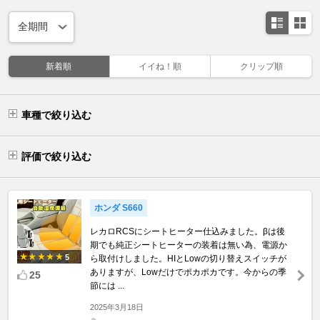
新着順
イイね！順
クリップ順
車種で絞り込む
評価で絞り込む
ホンダ S660
レカロRCSにシートヒーター仕込みました。βは後
期でも純正シートヒーターの装着は無い為、電源か
5
ら取付けしました。HIとLowの切り替えスイッチが
ありますが、Lowだけでポカポカです。今からの季
25
節には ...
2025年3月18日