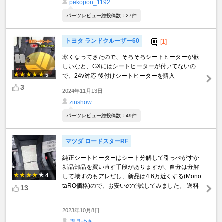
pekopon_1192
パーツレビュー総投稿数：27件
トヨタ ランドクルーザー60
[1]
寒くなってきたので、そろそろシートヒーターが欲
しいなと、GXにはシートヒーターが付いてないの
5
で、24v対応 後付けシートヒーターを購入
3
2024年11月13日
zinshow
パーツレビュー総投稿数：49件
マツダ ロードスターRF
純正シートヒーターはシート分解して引っぺがすか
新品部品を買い直す手段がありますが、自分は分解
4
して壊すのもアレだし、新品は4.6万近くする(Mono
taRO価格)ので、お安いので試してみました。 送料
13
...
2023年10月8日
霜月ゆき