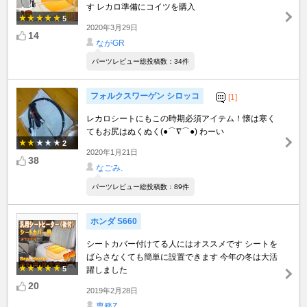
す レカロ準備にコイツを購入
5
2020年3月29日
14
ながGR
パーツレビュー総投稿数：34件
フォルクスワーゲン シロッコ
[1]
レカロシートにもこの時期必須アイテム！懐は寒く
てもお尻はぬくぬく(●⌒∇⌒●) わーい
2
2020年1月21日
38
なごみ.
パーツレビュー総投稿数：89件
ホンダ S660
シートカバー付けてる人にはオススメです シートを
ばらさなくても簡単に設置できます 今年の冬は大活
5
躍しました
20
2019年2月28日
専務Z