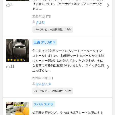
りませんでした。 (カーナビ＋地デジアンテナつけ
3
るよ ...
2021年1月17日
きふゆ
パーツレビュー総投稿数：12件
三菱 デリカD:5
冬に向けて2列目シートにもシートヒーターをイン
ストールしました。 納車後シートカバーをかける時
5
にヒーター部だけは仕込んでおいたのですが、冬に
なる前に本格的に配線を行いました。 スイッチは純
23
正っぽくセ ...
2020年10月10日
ぽんぽん太
パーツレビュー総投稿数：15件
スバル ステラ
短距離走行だけど、やっぱり純正シートは腰にキま