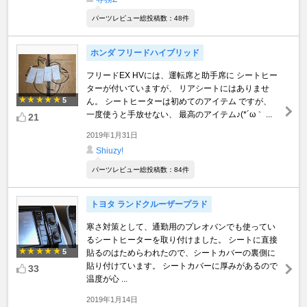
パーツレビュー総投稿数：48件
ホンダ フリードハイブリッド
フリードEX HVには、運転席と助手席に シートヒー
ターが付いていますが、 リアシートにはありませ
5
ん。 シートヒーターは初めてのアイテム ですが、
一度使うと手放せない、 最高のアイテム♪(*´ω｀ ...
21
2019年1月31日
Shiuzy!
パーツレビュー総投稿数：84件
トヨタ ランドクルーザープラド
寒さ対策として、通勤用のプレオバンでも使ってい
るシートヒーターを取り付けました。 シートに直接
5
貼るのはためらわれたので、シートカバーの裏側に
貼り付けています。 シートカバーに厚みがあるので
33
温度が心 ...
2019年1月14日