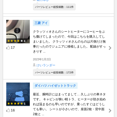
パーツレビュー総投稿数：111件
三菱 アイ
クラッツィオさんのシートヒーターにコーヒーをぶ
ち撒けてしまったので、今回はこちらを購入してし
4
まいました。 クラッツィオさんのものは片側だけ無
事だったのでジュニアに移植しました。 配線がすっ
17
きりす ...
2023年1月2日
けいランダー
パーツレビュー総投稿数：172件
ダイハツ ハイゼットトラック
最近、腕時計にはまってまして… 久しぶりの車ネタ
です。 キャビンが狭い軽トラ、ヒーターが効き始め
5
れば温まるのも早いのですが、乗ったすぐはどうし
ても寒い。 シートが小さいので、座面2枚・背中面
16
2枚と ...