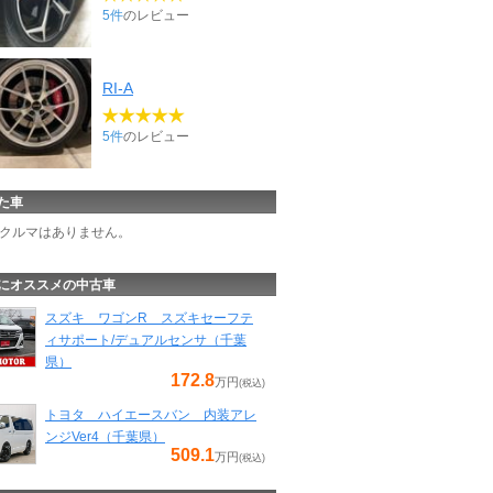
5件
のレビュー
RI-A
5件
のレビュー
た車
クルマはありません。
にオススメの中古車
スズキ ワゴンR スズキセーフテ
ィサポート/デュアルセンサ（千葉
県）
172.8
万円
(税込)
トヨタ ハイエースバン 内装アレ
ンジVer4（千葉県）
509.1
万円
(税込)