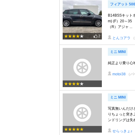
フィアット 500
B14BSSキッ
m) (F）20～
（R）アジャ ...
2
とんコアラ
ミニ MINI
純正より乗り心
motoi38
（パ
ミニ MINI
写真無いんだけど
りちょっと突き
ンドリングは失わ
せらっきょ♪