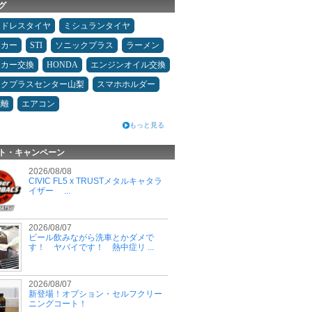
グ
ッドレスタイヤ
ミシュランタイヤ
ーカー
STI
ソニックプラス
ラーメン
ーカー交換
HONDA
エンジンオイル交換
ックプラスセンター山梨
スマホホルダー
距離
エアコン
もっと見る
ト・キャンペーン
2026/08/08
CIVIC FL5 x TRUSTメタルキャタラ
イザー ...
2026/08/07
ビール飲みながら洗車とかダメで
す！ ヤバイです！ 熱中症リ ...
2026/08/07
新登場！オプション・セルフクリー
ニングコート！