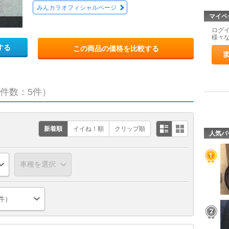
みんカラオフィシャルページ
マイペ
ログ
様々
する
この商品の価格を比較する
件数：5件）
新着順
イイね！順
クリップ順
人気パ
件）