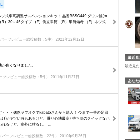
L
トネジ式車高調整サスペンションキット 品番BSSG449 ダウン値(m
35 （R）30～45タイプ （F）倒立単筒 （R）単筒備考 （F）ネジ式
（パーツレビュー総投稿数：5件）
2021年12月12日
最近見
地が良くなりました。
最近見た
ーツレビュー総投稿数：5件）
2011年11月27日
あなた
・・・偶然ヤフオクでkabatoさんから購入！ 今まで一番の足回
上げがキツい時もあるけど、乗り心地最高♪ 持ち味のクイックなハ
れるけど、意外に粘るし、 ...
（パーツレビュー総投稿数：22件）
2010年9月26日