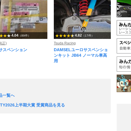
4.04
4.82
（89件）
（17件）
純正)
Tsuda Racing
サスペンション
DAMSELユーロサスペンショ
ンキット JB64 ノーマル車高
用
品一覧へ
Y2026上半期大賞 受賞商品を見る