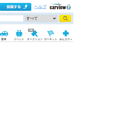
ヘルプ
愛車
イベント
オークション
サーキット
みんカラ＋