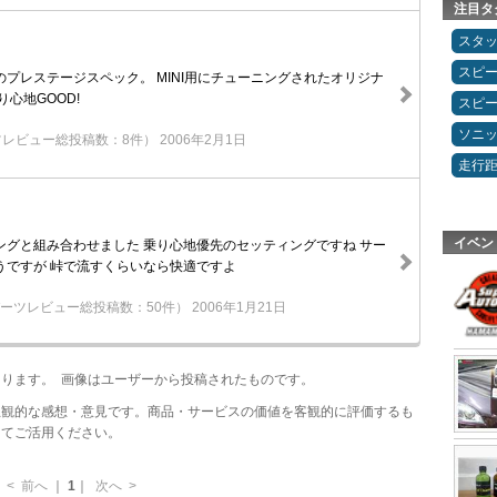
注目タ
スタ
スピ
プレステージスペック。 MINI用にチューニングされたオリジナ
り心地GOOD!
スピ
ソニ
ツレビュー総投稿数：8件）
2006年2月1日
走行
イベン
ングと組み合わせました 乗り心地優先のセッティングですね サー
うですが 峠で流すくらいなら快適ですよ
ーツレビュー総投稿数：50件）
2006年1月21日
あります。 画像はユーザーから投稿されたものです。
主観的な感想・意見です。商品・サービスの価値を客観的に評価するも
してご活用ください。
<
前へ
｜
1
｜
次へ
>