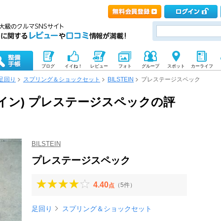
ブログ
イイね！
レビュー
フォト
グループ
スポット
カーライフ
足回り
スプリング＆ショックセット
BILSTEIN
プレステージスペック
ュタイン) プレステージスペックの評
BILSTEIN
プレステージスペック
4.40
（5件）
点
足回り
スプリング＆ショックセット