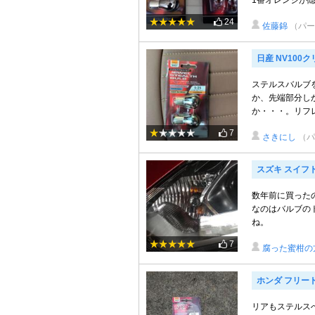
1番オレンジが隠れ
24
佐藤錦
（パー
日産 NV100
ステルスバルブ
か、先端部分し
か・・・。リフレ
7
さきにし
（パ
スズキ スイフ
数年前に買った
なのはバルブの
ね。
7
腐った蜜柑の
ホンダ フリー
リアもステルス