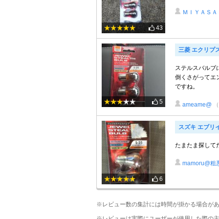
ＭＩＹＡＳＡ
43
三菱 エクリプ
ステルスバルブに
倒くさがってエ
ですね。
5
ameame@
スズキ エブリ
たまたま探して
mamoru@粗
6
※レビュー数の集計には時間が掛かる場合が
※レビューは実際にユーザーが使用した際の