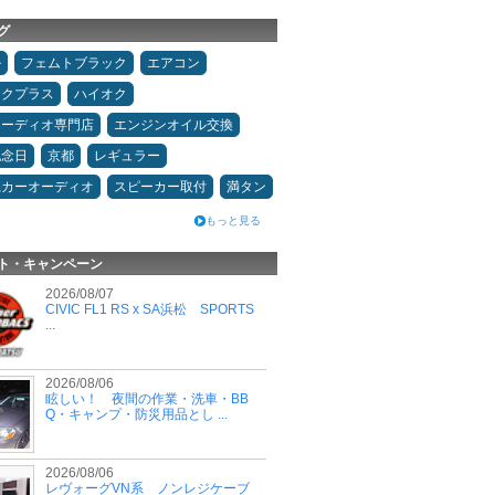
グ
ル
フェムトブラック
エアコン
ックプラス
ハイオク
オーディオ専門店
エンジンオイル交換
記念日
京都
レギュラー
県カーオーディオ
スピーカー取付
満タン
もっと見る
ト・キャンペーン
2026/08/07
CIVIC FL1 RS x SA浜松 SPORTS
...
2026/08/06
眩しい！ 夜間の作業・洗車・BB
Q・キャンプ・防災用品とし ...
2026/08/06
レヴォーグVN系 ノンレジケーブ