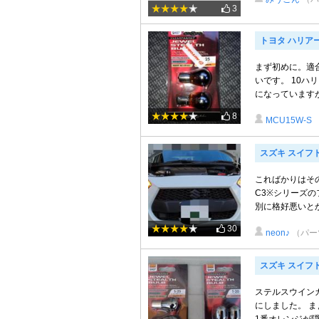
3
トヨタ ハリア
まず初めに。適
いです。 10ハ
になっていますが、正
8
MCU15W-S
スズキ スイフ
こればかりはそ
C3※シリーズ
別に格好悪いとか
30
neon♪
（パー
スズキ スイフ
ステルスウインカ
にしました。 