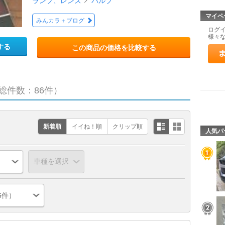
ランプ、レンズ
バルブ
マイペ
みんカラ＋ブログ
ログ
様々
する
この商品の価格を比較する
総件数：86件）
新着順
イイね！順
クリップ順
人気パ
6件）