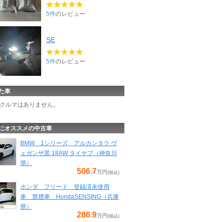
5件
のレビュー
SE
5件
のレビュー
た車
クルマはありません。
にオススメの中古車
BMW 1シリーズ アルカンタラ ヴ
ェガンザ黒 18AW タイヤプ（神奈川
県）
506.7
万円
(税込)
ホンダ フリード 登録済未使用
車 禁煙車 HondaSENSING（兵庫
県）
286.9
万円
(税込)