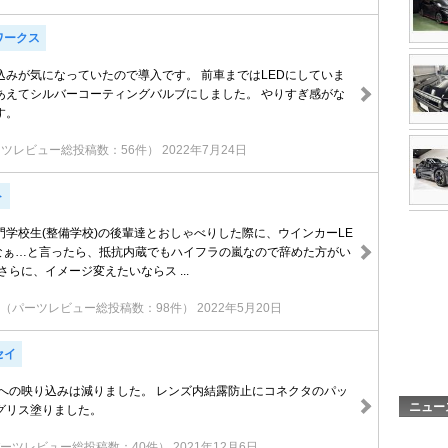
ワークス
込みが気になっていたので導入です。 前車まではLEDにしていま
あえてシルバーコーティングバルブにしました。 やりすぎ感がな
す。
ツレビュー総投稿数：56件）
2022年7月24日
ト
門学校生(整備学校)の後輩達とおしゃべりした際に、ウインカーLE
なぁ…と言ったら、抵抗内蔵でもハイフラの嵐なので辞めた方がい
さらに、イメージ変えたいならス ...
（パーツレビュー総投稿数：98件）
2022年5月20日
セイ
ズへの映り込みは減りました。 レンズ内結露防止にコネクタのパッ
ニュー
グリス塗りました。
ーツレビュー総投稿数：40件）
2021年12月6日