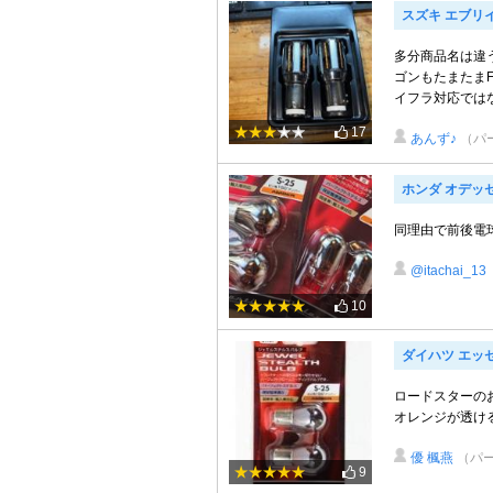
スズキ エブリ
多分商品名は違う
ゴンもたまたまF
イフラ対応ではな
17
あんず♪
（パ
ホンダ オデッ
同理由で前後電
@itachai_13
10
ダイハツ エッ
ロードスターの
オレンジが透け
優 楓燕
（パ
9