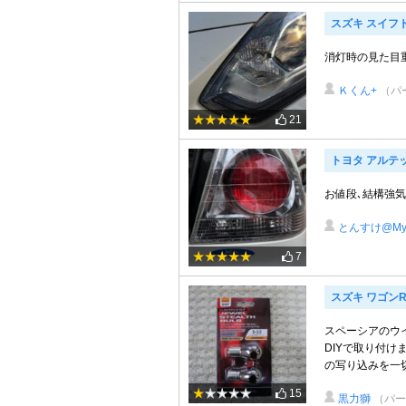
スズキ スイフ
消灯時の見た目
Ｋくん+
（パ
21
トヨタ アルテ
お値段､結構強気
とんすけ@My
7
スズキ ワゴン
スペーシアのウ
DIYで取り付
の写り込みを一切
15
黒力獅
（パー