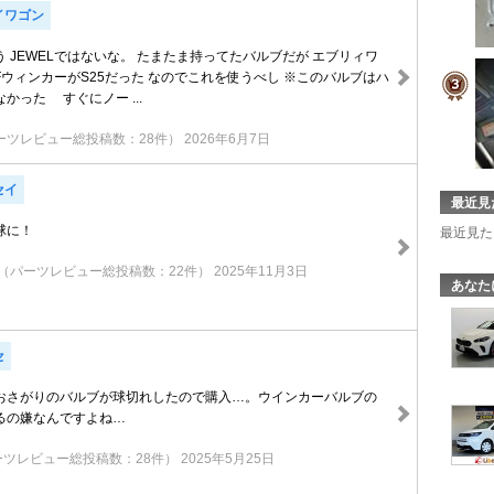
イワゴン
 JEWELではないな。 たまたま持ってたバルブだが エブリィワ
ウィンカーがS25だった なのでこれを使うべし ※このバルブはハ
かった すぐにノー ...
ーツレビュー総投稿数：28件）
2026年6月7日
セイ
最近見
球に！
最近見た
（パーツレビュー総投稿数：22件）
2025年11月3日
あなた
セ
おさがりのバルブが球切れしたので購入…。ウインカーバルブの
るの嫌なんですよね…
ーツレビュー総投稿数：28件）
2025年5月25日