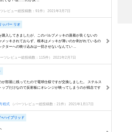
てる？🤔……のが決 ...
ツレビュー総投稿数：91件）
2021年3月7日
クリッパー リオ
を購入してきましたが、このバルブメッキの蒸着が良くないの
かメッキされておらず、根本はメッキが薄いのか剥がれているの
クターへの映り込みは一切させないなんてい ...
ーツレビュー総投稿数：115件）
2021年2月7日
ト
のが部屋に残ってたので電球仕様ですが交換しました。 ステルス
トップだけなので反射板にオレンジが映ってしまうのが残念です
方程式
（パーツレビュー総投稿数：21件）
2021年1月17日
ド+ハイブリッド
へ