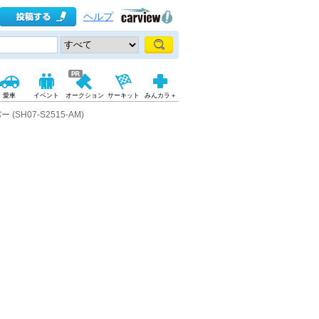
ヘルプ
愛車
イベント
オークション
サーキット
みんカラ＋
 (SH07-S2515-AM)