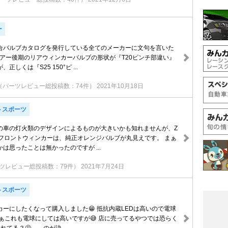
ー
合バルブカタログを発行している全てのメーカーに文句を言いた
リアー後期のリアウィンカーバルブの形状が『T20ピンチ部違い』
しくは『S25 150°ピ ...
（パーツレビュー総投稿数：74件）
2021年10月18日
トスポーツ
の車の灯火類のデザインによるものが大きいかも知れませんが、Z
のフロントウィンカーは、純正オレンジバルブが丸見えです。 まぁ
は思ったことは無かったのですが ...
ツレビュー総投稿数：79件）
2021年7月24日
トスポーツ
ーにしたくなって購入しました😁 抵抗内蔵LEDは高いので電球
まぁこれも電球にしては高いですが😅 店に売ってるやつでは恐らく