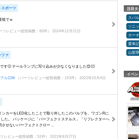
トスポーツ
注目タ
スバ
重視でｗ
ソニ
ーツレビュー総投稿数：60件）
2024年12月21日
カー
愛車
山梨
ッツァ
です🤢 テールランプに写り込みが少なくなりました😊👌🏻
イベン
アル22th
（パーツレビュー総投稿数：153件）
2022年10月4日
R
インカーをLED化したことで取り外したこのバルブを、ワゴンRに
けました。 パッケージに「パーフェクトステルス」「リフレクターへ
させないパーフェクトクロー ...
ツレビュー総投稿数：52件）
2022年8月27日