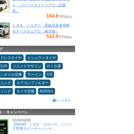
ト パワースライドドアウ（広島
県）
184.8
万円
(税込)
トヨタ ハリアー 登録済未使用車
モデリスタエアロ（東京都）
532.9
万円
(税込)
グ
ッドレスタイヤ
ミシュランタイヤ
ELIN
ソニックデザイン
ＨＩＤ屋
ジンオイル交換
ラーメン
STI
ドニング
エアコンフィルター
ティング
タイヤ交換
HONDA
もっと見る
ト・キャンペーン
2026/08/08
【NEW】 トヨタ「カローラ」シリー
ズ専用スピーカーパッケ ...