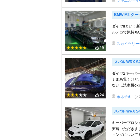
ツギエとベイ
BMW M2 クー
ダイヤⅡという新
ルテカで気持ち
スカイツリー
19
スバル WRX S
ダイヤ2キーパ
ゃまあ驚くけど
ない…洗車機ok
24
ホネチキ
（パ
スバル WRX S
キーパープロシ
実施いただきま
ィングについても