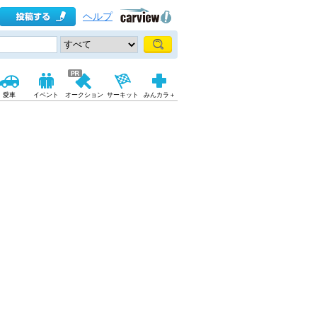
ヘルプ
愛車
イベント
オークション
サーキット
みんカラ＋