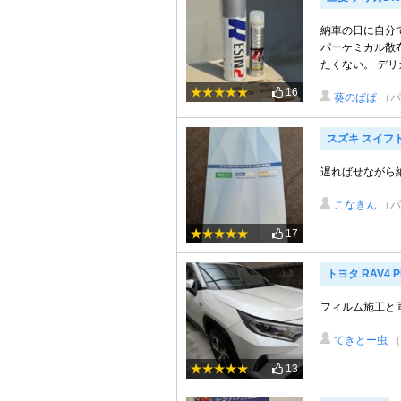
納車の日に自分で
パーケミカル散
たくない。 デリカ
16
葵のぱぱ
（パ
スズキ スイフ
遅ればせながら
こなきん
（パ
17
トヨタ RAV4 P
フィルム施工と
てきとー虫
13