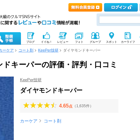
ブログ
イイね！
レビュー
フォト
グループ
スポット
カーライフ
カーケア
コート剤
KeePer技研
ダイヤモンドキーパー
ヤモンドキーパーの評価・評判・口コミ
KeePer技研
ダイヤモンドキーパー
4.65
（1,635件）
点
カーケア
コート剤