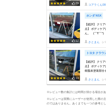
29
コアラくん08
ホンダ NSX
【総評】 クリ
点】 ボディケア
ん。 (￣∇￣*)ゞ
12
さとまん
（パ
トヨタ クラウ
【総評】 クリ
点】 ボディケ
樹脂未塗装部分も
13
さとまん
（パ
※レビュー数の集計には時間が掛かる場合が
※レビューは実際にユーザーが使用した際の
のではありません。あくまでも一つの参考と