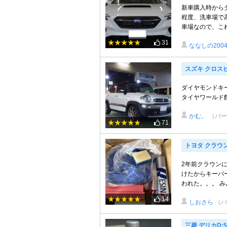
新車購入時から
程度、洗車場で
車場なので、これ
31
ななしの200
スズキ クロス
ダイヤモンドキー
タイヤワールド館BEST多
かむ。
（パー
71
トヨタ クラウ
2年前クラウン
けたからキーパ
われた。。。 みん
14
しおさら
（パ
三菱 デリカD:5