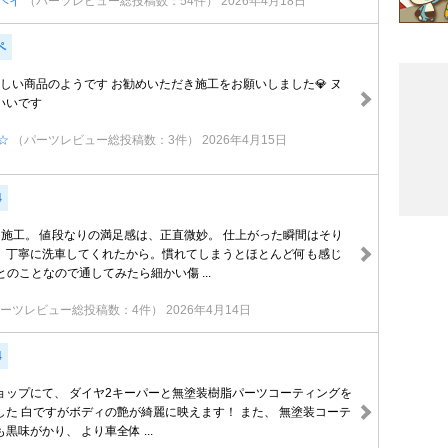
ヘイ
（パーツレビュー総投稿数：54件）
2026年4月18日
ペ
しい商品のようです お勧めいただき施工をお願いしました💎 ヌ
いいです
☆
（パーツレビュー総投稿数：3件）
2026年4月15日
4
ー施工。 値段なりの満足感は、正直微妙。 仕上がった瞬間はそり
、丁寧に洗車してくれたから。慣れてしまうとほとんど何も感じ
とのことなので通してみたら細かい傷 ...
ーツレビュー総投稿数：4件）
2026年4月14日
4
ョップにて、 ダイヤ2キーパーと無塗装樹脂パーツコーティングを
した 白ですがボディの艶が綺麗に映えます！ また、 無塗装コーテ
黒味がかり、 より車全体 ...