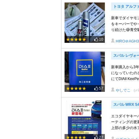
トヨタ アルフ
新車でダイヤモ
をキーパーでや
り続けた😅青空
10
HIRO＠AGH3
スバル レヴォ
新車購入から3
になっていたのと
にてDIAII Kee
57
やしでこ
（パ
スバル WRX S
エコダイヤキー
ーティングの更
上部の多少の水ア
27