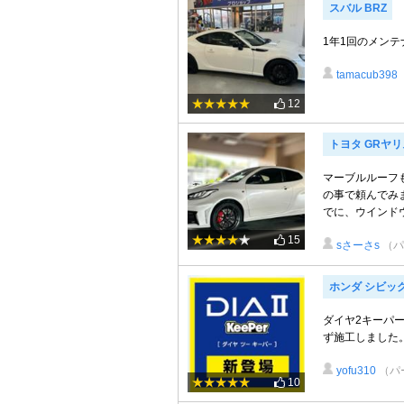
スバル BRZ
1年1回のメンテ
tamacub398
12
トヨタ GRヤリ
マーブルルーフ
の事で頼んでみ
でに、ウインドウ
15
sさーさs
（パ
ホンダ シビッ
ダイヤ2キーパ
ず施工しました
yofu310
（パ
10