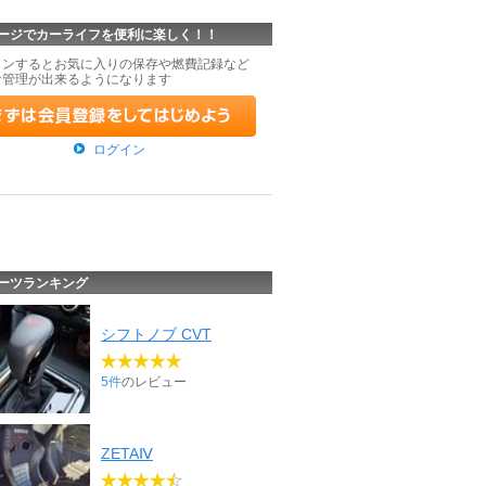
ージでカーライフを便利に楽しく！！
インするとお気に入りの保存や燃費記録など
な管理が出来るようになります
ログイン
ーツランキング
シフトノブ CVT
5件
のレビュー
ZETAⅣ