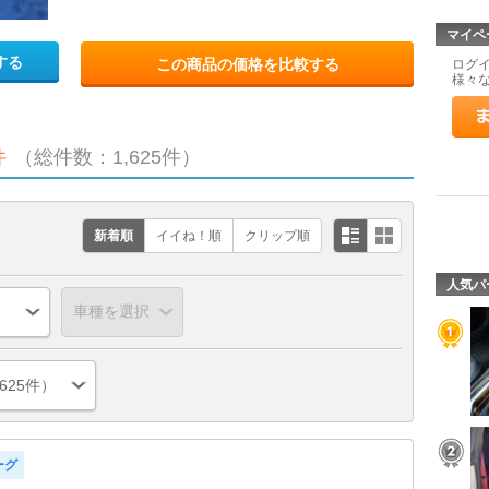
マイペ
する
この商品の価格を比較する
ログ
様々
件
（総件数：1,625件）
新着順
イイね！順
クリップ順
人気パ
625件）
ーグ