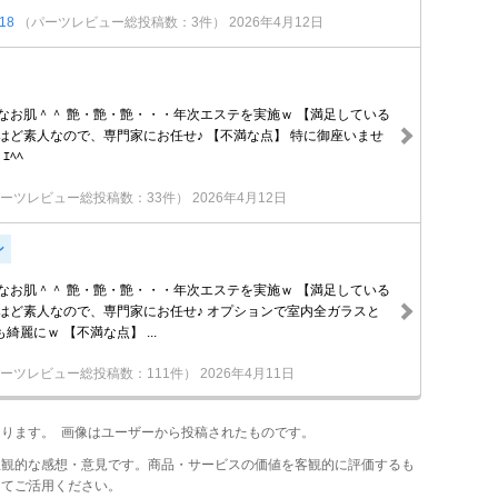
18
（パーツレビュー総投稿数：3件）
2026年4月12日
アなお肌＾＾ 艶・艶・艶・・・年次エステを実施ｗ 【満足している
はど素人なので、専門家にお任せ♪ 【不満な点】 特に御座いませ
ｴﾍﾍ
ーツレビュー総投稿数：33件）
2026年4月12日
ン
アなお肌＾＾ 艶・艶・艶・・・年次エステを実施ｗ 【満足している
アはど素人なので、専門家にお任せ♪ オプションで室内全ガラスと
綺麗にｗ 【不満な点】 ...
ーツレビュー総投稿数：111件）
2026年4月11日
あります。 画像はユーザーから投稿されたものです。
主観的な感想・意見です。商品・サービスの価値を客観的に評価するも
してご活用ください。