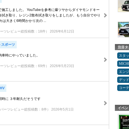
施工しました。 YouTubeを参考に爆ツヤからダイヤモンドキー
布拭き取り、レジン2散布拭き取りをしましたが、もう自分でやり
は大きく6時間かかり次の ...
ーツレビュー総投稿数：18件）
2026年6月12日
トスポーツ
注目タ
納車時にやっていました。
スタ
MICH
ーツレビュー総投稿数：69件）
2026年5月23日
エン
デッ
コー
HV
同時に ３年耐久だそうです
イベン
（パーツレビュー総投稿数：8件）
2026年5月1日