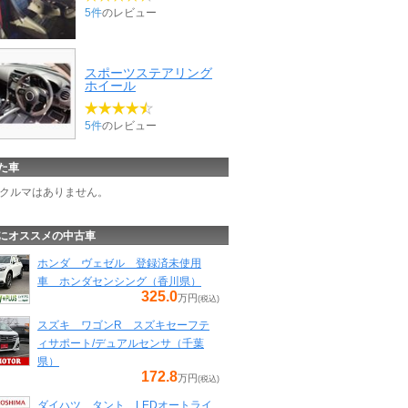
5件
のレビュー
スポーツステアリング
ホイール
5件
のレビュー
た車
クルマはありません。
にオススメの中古車
ホンダ ヴェゼル 登録済未使用
車 ホンダセンシング（香川県）
325.0
万円
(税込)
スズキ ワゴンR スズキセーフテ
ィサポート/デュアルセンサ（千葉
県）
172.8
万円
(税込)
ダイハツ タント LEDオートライ