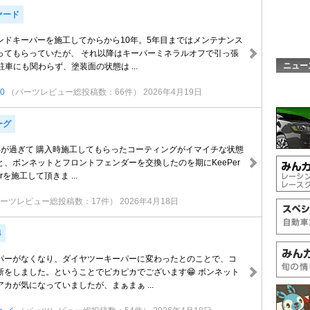
ァード
ンドキーパーを施工してからから10年。5年目まではメンテナンス
ってもらっていたが、 それ以降はキーパーミネラルオフで引っ張
ニュー
駐車にも関わらず、塗装面の状態は ...
0
（パーツレビュー総投稿数：66件）
2026年4月19日
ーグ
年が過ぎて 購入時施工してもらったコーティングがイマイチな状態
、ボンネットとフロントフェンダーを交換したのを期にKeePer
Perを施工して頂きま ...
ーツレビュー総投稿数：17件）
2026年4月18日
4
パーがなくなり、ダイヤツーキーパーに変わったとのことで、コ
新をしました。ということでピカピカでございます😁 ボンネット
カが気になっていましたが、まぁまぁ ...