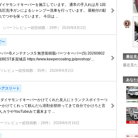
ダイヤモンドキーパーを施工しています。 通常の手入れは月 1回
高圧洗浄ガンによるシャンプー洗車を行っています。 屋根付の駐
でつやを保っています。 今日は ...
4
（パーツレビュー総投稿数：29件）
2026年8月2日
ビー
バーBメンテナンスS 無塗装樹脂パーツキーパー(S) 20260802
最近見
賀城店 https://www.keepercoating.jp/proshop/ ...
最近見た
ツレビュー総投稿数：35件）
2026年8月2日
あなた
ンアスリート
にダイヤモンドキーパーかけてくれた友人にトランクスポイラーつ
ーかけてくれって頼んだら溶剤全部持ってきて自分でかけろと言
カラやYouTubeみて週末まで ...
ーツレビュー総投稿数：28件）
2026年6月16日