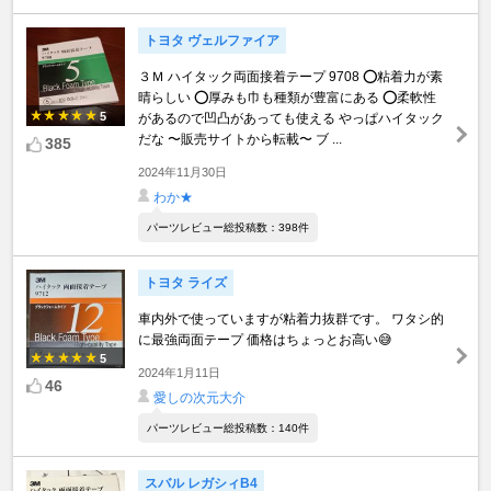
トヨタ ヴェルファイア
３Ｍ ハイタック両面接着テープ 9708 ⭕粘着力が素
晴らしい ⭕厚みも巾も種類が豊富にある ⭕柔軟性
5
があるので凹凸があっても使える やっぱハイタック
だな 〜販売サイトから転載〜 ブ ...
385
2024年11月30日
わか★
パーツレビュー総投稿数：398件
トヨタ ライズ
車内外で使っていますが粘着力抜群です。 ワタシ的
に最強両面テープ 価格はちょっとお高い😅
5
2024年1月11日
46
愛しの次元大介
パーツレビュー総投稿数：140件
スバル レガシィB4