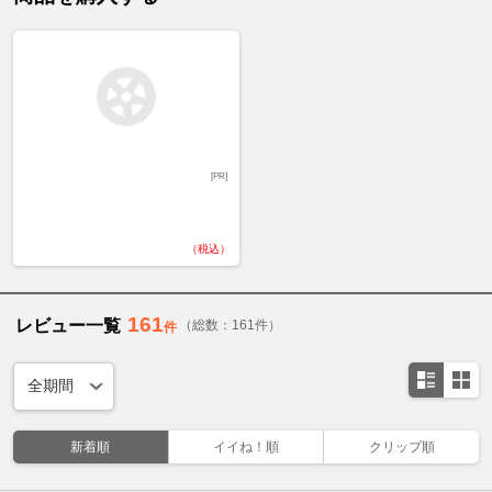
[PR]
（税込）
161
レビュー一覧
（総数：161件）
件
新着順
イイね！順
クリップ順