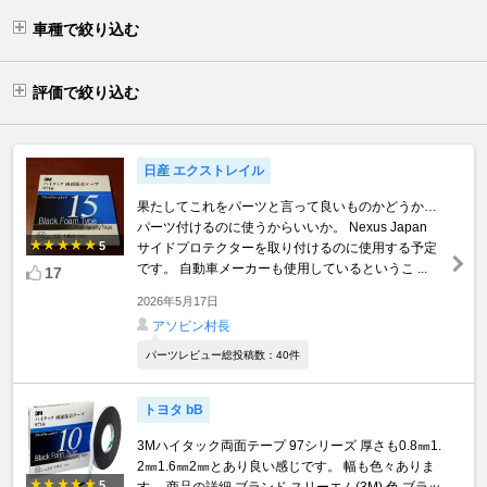
車種で絞り込む
評価で絞り込む
日産 エクストレイル
果たしてこれをパーツと言って良いものかどうか…
パーツ付けるのに使うからいいか。 Nexus Japan
5
サイドプロテクターを取り付けるのに使用する予定
です。 自動車メーカーも使用しているというこ ...
17
2026年5月17日
アソビン村長
パーツレビュー総投稿数：40件
トヨタ bB
3Mハイタック両面テープ 97シリーズ 厚さも0.8㎜1.
2㎜1.6㎜2㎜とあり良い感じです。 幅も色々ありま
5