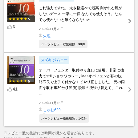
これ強力ですね。 太さ幅選べて最高 剥がれる気が
しないデース 一家に一個 なんでも使えそう。なん
5
でも使わないと無くならないわ
6
2023年11月28日
朱理’
パーツレビュー総投稿数：98件
スズキ ジムニー
オーバーフェンダー取付やり直しに使用、非常に強
力です‼️ ショウワガレージaesオバフェンが私の脱
5
脂不良で上手く付かなくてやり直しました。 元の両
面を取る事30分(1箇所) 脱脂の後張り替えて、これ
41
...
2023年11月15日
しゃむ629
パーツレビュー総投稿数：142件
※レビュー数の集計には時間が掛かる場合があります。