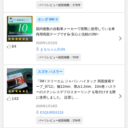
パーツレビュー総投稿数：278件
ホンダ WR-V
国内複数の自動車メーカーで実際に使用している車
両用両面テープです👍 安心と信頼の3M✨
5
2025年1月22日
64
まるちゃん9199
パーツレビュー総投稿数：55件
スズキ ハスラー
『3M / スリーエム ジャパン ハイタック 両面接着テ
ープ_9712』 幅12mm、厚み1.2mm、10m巻 ハスラ
5
ーのステンレスデフロスターリング を取付けする際
に使用しました。 設置し ...
143
2025年1月18日
ESQUIRE6318
パーツレビュー総投稿数：256件