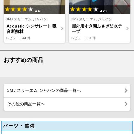
4.48
4.28
3M / スリーエム ジャパン
3M / スリーエム ジャパン
Acoustic シンサレート 吸
屋外用すき間ふさぎ防水テ
音断熱材
ープ
レビュー：
44
件
レビュー：
57
件
おすすめの商品
3M / スリーエム ジャパンの商品一覧へ
その他の商品一覧へ
パーツ・整備