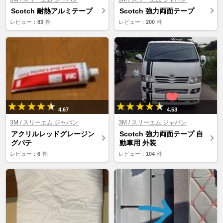
Scotch 耐熱アルミテープ
Scotch 強力両面テープ
レビュー：
83
件
レビュー：
200
件
4.67
4.53
3M / スリーエム ジャパン
3M / スリーエム ジャパン
アクリルレッドグレージン
Scotch 強力両面テープ 自
グパテ
動車用 外装
レビュー：
6
件
レビュー：
104
件