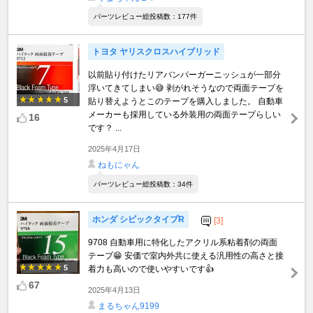
パーツレビュー総投稿数：177件
トヨタ ヤリスクロスハイブリッド
以前貼り付けたリアバンパーガーニッシュが一部分
浮いてきてしまい😅 剥がれそうなので両面テープを
5
貼り替えようとこのテープを購入しました。 自動車
メーカーも採用している外装用の両面テープらしい
16
です？ ...
2025年4月17日
ねもにゃん
パーツレビュー総投稿数：34件
ホンダ シビックタイプR
[3]
9708 自動車用に特化したアクリル系粘着剤の両面
テープ😁 安価で室内外共に使える汎用性の高さと接
5
着力も高いので使いやすいです👍
67
2025年4月13日
まるちゃん9199