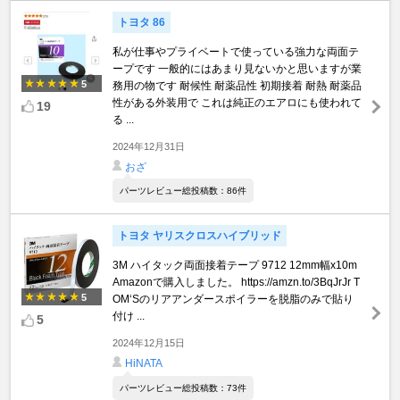
トヨタ 86
私が仕事やプライベートで使っている強力な両面テ
ープです 一般的にはあまり見ないかと思いますが業
5
務用の物です 耐候性 耐薬品性 初期接着 耐熱 耐薬品
性がある外装用で これは純正のエアロにも使われて
19
る ...
2024年12月31日
おざ
パーツレビュー総投稿数：86件
トヨタ ヤリスクロスハイブリッド
3M ハイタック両面接着テープ 9712 12mm幅x10m
Amazonで購入しました。 https://amzn.to/3BqJrJr T
5
OM‘Sのリアアンダースポイラーを脱脂のみで貼り
付け ...
5
2024年12月15日
HiNATA
パーツレビュー総投稿数：73件