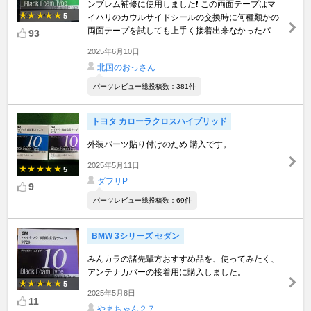
ンブレム補修に使用しました❗️ この両面テープはマ
5
イハリのカウルサイドシールの交換時に何種類かの
両面テープを試しても上手く接着出来なかったパ ...
93
2025年6月10日
北国のおっさん
パーツレビュー総投稿数：381件
トヨタ カローラクロスハイブリッド
外装パーツ貼り付けのため 購入です。
2025年5月11日
5
ダフリP
9
パーツレビュー総投稿数：69件
BMW 3シリーズ セダン
みんカラの諸先輩方おすすめ品を、使ってみたく、
アンテナカバーの接着用に購入しました。
5
2025年5月8日
11
やまちゃん２７