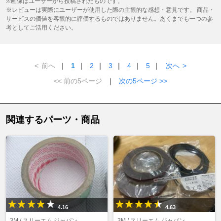
※画像はユーザーから投稿されたものです。
※レビューは実際にユーザーが使用した際の主観的な感想・意見です。 商品・
サービスの価値を客観的に評価するものではありません。あくまでも一つの参
考としてご活用ください。
<
前へ
｜
1
｜
2
｜
3
｜
4
｜
5
｜
次へ
>
<< 前の5ページ
｜
次の5ページ >>
関連するパーツ・商品
4.16
4.63
3M / スリーエム ジャパン
3M / スリーエム ジャパン