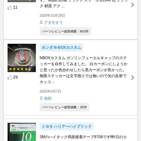
す。 商品の詳細 ブランド スリーエム(3M) 色 ブラッ
ク 材質 アク ...
11
2025年10月29日
アダモすて
パーツレビュー総投稿数：803件
ホンダ N-BOXカスタム
NBOXカスタム ガソリンフューエルキャップのステ
ッカーを自作してみました。 白カーボンにしようか
5
と思ったが色合わせしたら黒カーボンが良かった。
無限ステッカーは文字残りでは無いので光の反射で
29
カッコ ...
2025年9月7日
悦郎
パーツレビュー総投稿数：35件
トヨタ ハリアーハイブリッド
3Mのハイタック両面接着テープ9708です❗️昨日のエ