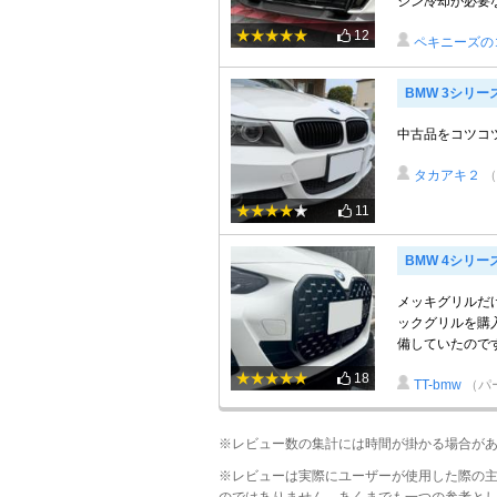
ジン冷却が必要な
12
ペキニーズの
BMW 3シリー
中古品をコツコ
タカアキ２
（
11
BMW 4シリー
メッキグリルだ
ックグリルを購
備していたのです
18
TT-bmw
（パ
※レビュー数の集計には時間が掛かる場合が
※レビューは実際にユーザーが使用した際の