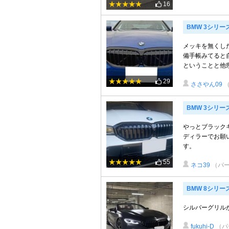
16
BMW 3シリー
メッキを無くし
備手帳みてると
ということと他県
29
ささやん09
BMW 3シリー
やっとブラック
ディラーでお願
す。
55
ネコ39
（パ
BMW 8シリー
シルバーグリル
fukuhi-D
（パ