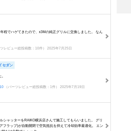
2年程でハゲてきたので、x3Mの純正グリルに交換しました。 なん
ツレビュー総投稿数：10件）
2025年7月25日
ズ セダン
た。
10
（パーツレビュー総投稿数：1件）
2025年7月19日
ルシャッターをRAIKO横浜店さんで施工してもらいました。 グリ
エアフラップ)が自動開閉で空気抵抗を抑えて冷却効率最適化。 エン