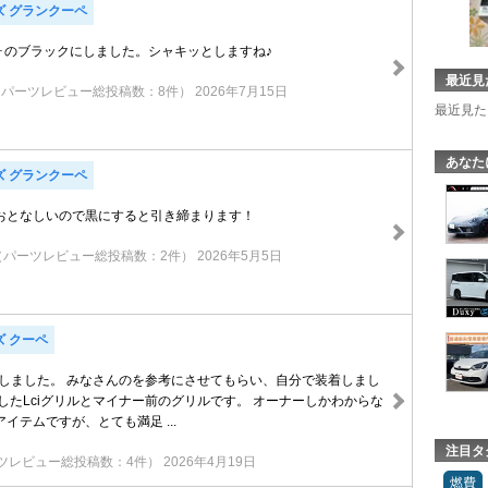
ズ グランクーペ
ォのブラックにしました。シャキッとしますね♪
最近見
（パーツレビュー総投稿数：8件）
2026年7月15日
最近見た
あなた
ズ グランクーペ
おとなしいので黒にすると引き締まります！
（パーツレビュー総投稿数：2件）
2026年5月5日
ズ クーペ
交換しました。 みなさんのを参考にさせてもらい、自分で装着しまし
したLciグリルとマイナー前のグリルです。 オーナーしかわからな
イテムですが、とても満足 ...
注目タ
ツレビュー総投稿数：4件）
2026年4月19日
燃費