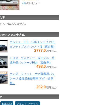
7件
のレビュー
た車
クルマはありません。
にオススメの中古車
ポルシェ 911 GTSインテリア/ア
ダプティブスポ-ツシ-ト(1（東京都）
2777.0
万円
(税込)
トヨタ ヴォクシー 改モデル 快
適利便パッケージHigh（愛知県）
498.0
万円
(税込)
ホンダ フィット ナビ装着用パッ
ケージ 登録済未使用車 アダ（岐阜
県）
202.9
万円
(税込)
グ
TAKMO
フェムトブラック