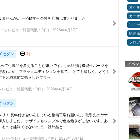
オイ
カー
りませんが… 一応Mマーク付き 印象は変わりました
ソニ
パーツレビュー総投稿数：8件）
2026年4月17日
給油
フロ
ズ セダン
[1]
イベン
比べて付属品を変えることが嫌いです。(mk旦那は機能性パーツを
好き) …が、ブラックエディションを見て、 とても珍しく、どうし
ると納車前に購入したブラッ ...
ツレビュー総投稿数：9件）
2026年4月14日
ズ セダン
タリ！ 長年付き合いをしている整備工場お願いし、取引先のヤナ
購入しました。 デザインもシンプルで色も飽きがこないです。あ
るのは趣味ではないので。 社外品と ...
（パーツレビュー総投稿数：4件）
2026年3月4日