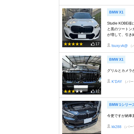
BMW X1
Studie KO
と黒のツートン
が増して、引き
17
tsuxy.vk@
（
BMW X1
グリルとカメラ
K’DAY
（パー
12
BMW 1シリー
今更ですが納車
kk288
（パー