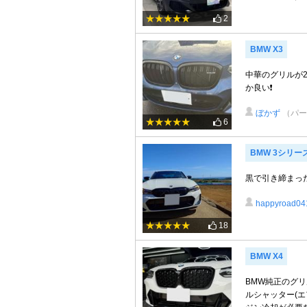
2
BMW X3
中華のグリルが
か良い❗️
ぼかず
（パー
6
BMW 3シリー
黒で引き締まっ
happyroad04
18
BMW X4
BMW純正のグリ
ルシャッター(