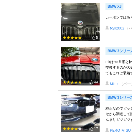
BMW X3
カーボンではあ
tkyk2002
（
5
BMW 3シリー
mkはmk旦那と
交換するのが大
てもこれは装着す
44
Mk_+
（パー
BMW 3シリー
純正なのでピッ
セから調達して
んまりガツガツす
17
PEROTATSU