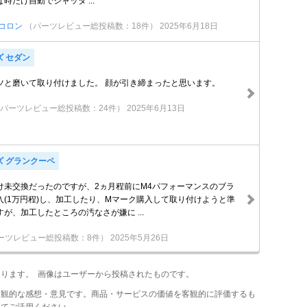
時だけ自動でシャッタ ...
コロン
（パーツレビュー総投稿数：18件）
2025年6月18日
ズ セダン
ツと磨いて取り付けました。 顔が引き締まったと思います。
パーツレビュー総投稿数：24件）
2025年6月13日
ズ グランクーペ
け未交換だったのですが、2ヵ月程前にM4パフォーマンスのブラ
入(1万円程)し、加工したり、Mマーク購入して取り付けようと準
が、加工したところの汚なさが嫌に ...
ーツレビュー総投稿数：8件）
2025年5月26日
あります。 画像はユーザーから投稿されたものです。
主観的な感想・意見です。商品・サービスの価値を客観的に評価するも