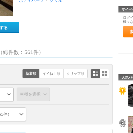
ボディパーツ
グリル
マイペ
ログ
様々
する
（総件数：561件）
新着順
イイね！順
クリップ順
人気パ
61件）