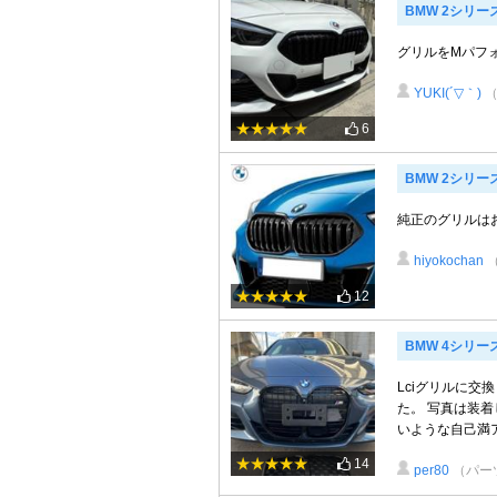
BMW 2シリー
グリルをMパフ
YUKI(´▽｀)
6
BMW 2シリー
純正のグリルは
hiyokochan
12
BMW 4シリー
Lciグリルに
た。 写真は装着
いような自己満ア
14
per80
（パー