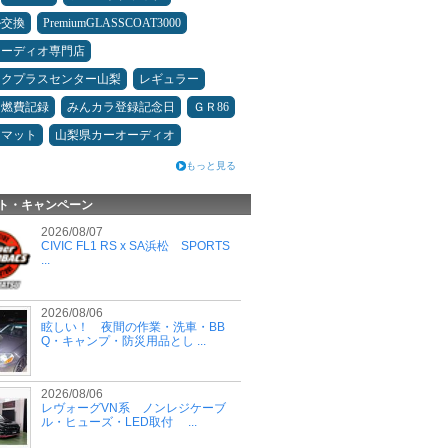
ル交換
PremiumGLASSCOAT3000
オーディオ専門店
ックプラスセンター山梨
レギュラー
＆燃費記録
みんカラ登録記念日
ＧＲ86
アマット
山梨県カーオーディオ
もっと見る
ト・キャンペーン
2026/08/07
CIVIC FL1 RS x SA浜松 SPORTS
...
2026/08/06
眩しい！ 夜間の作業・洗車・BB
Q・キャンプ・防災用品とし ...
2026/08/06
レヴォーグVN系 ノンレジケーブ
ル・ヒューズ・LED取付 ...