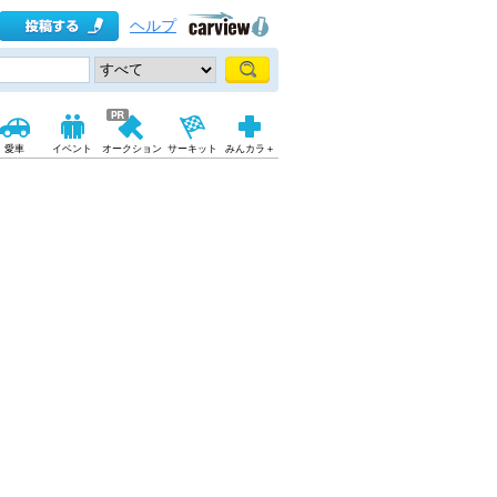
ヘルプ
愛車
イベント
オークション
サーキット
みんカラ＋