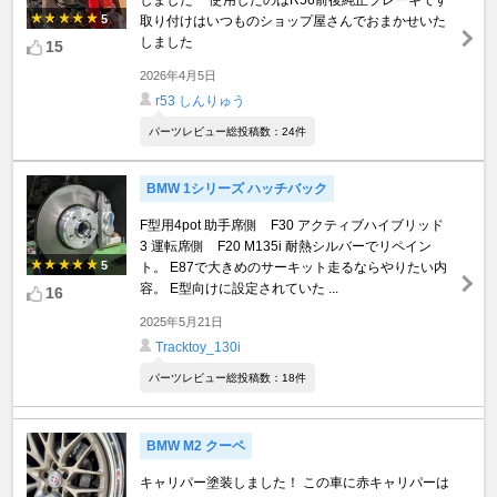
しました 使用したのはR56前後純正ブレーキです
5
取り付けはいつものショップ屋さんでおまかせいた
しました
15
2026年4月5日
r53 しんりゅう
パーツレビュー総投稿数：24件
BMW 1シリーズ ハッチバック
F型用4pot 助手席側 F30 アクティブハイブリッド
3 運転席側 F20 M135i 耐熱シルバーでリペイン
5
ト。 E87で大きめのサーキット走るならやりたい内
容。 E型向けに設定されていた ...
16
2025年5月21日
Tracktoy_130i
パーツレビュー総投稿数：18件
BMW M2 クーペ
キャリパー塗装しました！ この車に赤キャリパーは