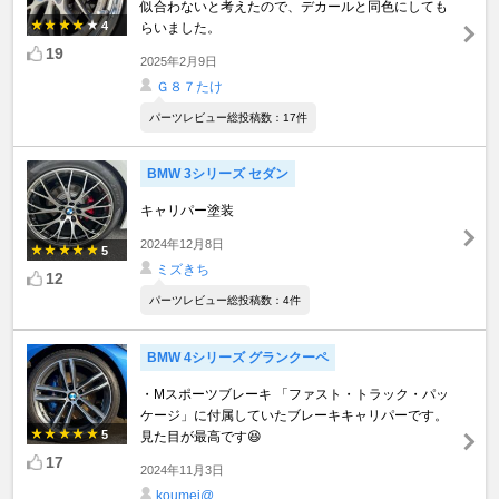
似合わないと考えたので、デカールと同色にしても
4
らいました。
19
2025年2月9日
Ｇ８７たけ
パーツレビュー総投稿数：17件
BMW 3シリーズ セダン
キャリパー塗装
2024年12月8日
5
ミズきち
12
パーツレビュー総投稿数：4件
BMW 4シリーズ グランクーペ
・Mスポーツブレーキ 「ファスト・トラック・パッ
ケージ」に付属していたブレーキキャリパーです。
5
見た目が最高です😆
17
2024年11月3日
koumei@