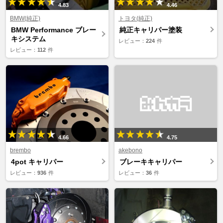
4.83
4.46
BMW(純正)
トヨタ(純正)
BMW Performance ブレー
純正キャリパー塗装
キシステム
レビュー：
224
件
レビュー：
112
件
4.66
4.75
brembo
akebono
4pot キャリパー
ブレーキキャリパー
レビュー：
936
件
レビュー：
36
件