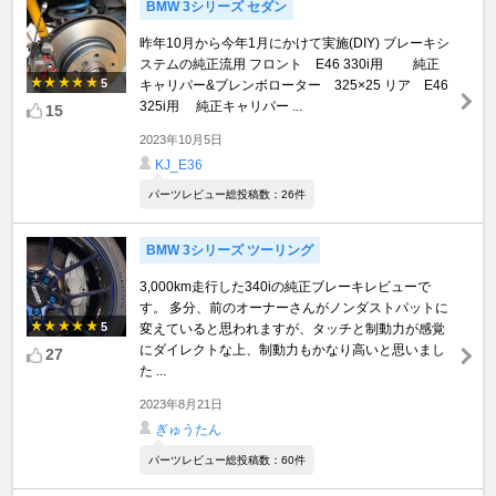
BMW 3シリーズ セダン
昨年10月から今年1月にかけて実施(DIY) ブレーキシ
ステムの純正流用 フロント E46 330i用 純正
5
キャリパー&ブレンボローター 325×25 リア E46
325i用 純正キャリパー ...
15
2023年10月5日
KJ_E36
パーツレビュー総投稿数：26件
BMW 3シリーズ ツーリング
3,000km走行した340iの純正ブレーキレビューで
す。 多分、前のオーナーさんがノンダストパットに
5
変えていると思われますが、タッチと制動力が感覚
にダイレクトな上、制動力もかなり高いと思いまし
27
た ...
2023年8月21日
ぎゅうたん
パーツレビュー総投稿数：60件