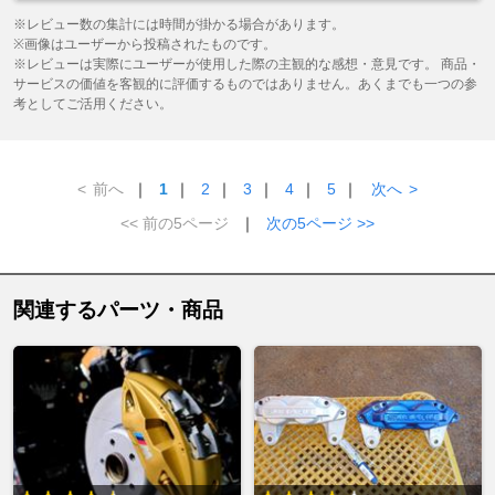
※レビュー数の集計には時間が掛かる場合があります。
※画像はユーザーから投稿されたものです。
※レビューは実際にユーザーが使用した際の主観的な感想・意見です。 商品・
サービスの価値を客観的に評価するものではありません。あくまでも一つの参
考としてご活用ください。
<
前へ
｜
1
｜
2
｜
3
｜
4
｜
5
｜
次へ
>
<< 前の5ページ
｜
次の5ページ >>
関連するパーツ・商品