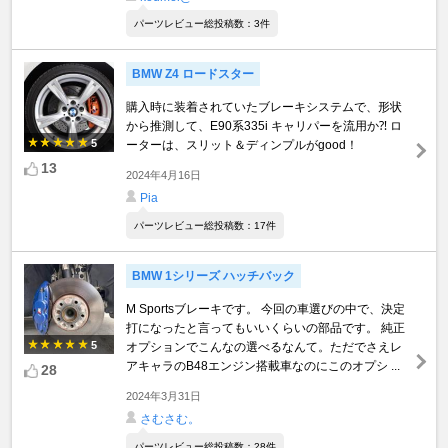
パーツレビュー総投稿数：3件
BMW Z4 ロードスター
購入時に装着されていたブレーキシステムで、形状
から推測して、E90系335i キャリパーを流用か⁈ ロ
5
ーターは、スリット＆ディンプルがgood！
13
2024年4月16日
Pia
パーツレビュー総投稿数：17件
BMW 1シリーズ ハッチバック
M Sportsブレーキです。 今回の車選びの中で、決定
打になったと言ってもいいくらいの部品です。 純正
5
オプションでこんなの選べるなんて。ただでさえレ
アキャラのB48エンジン搭載車なのにこのオプシ ...
28
2024年3月31日
さむさむ。
パーツレビュー総投稿数：28件