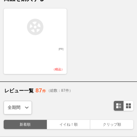
[PR]
（税込）
87
レビュー一覧
（総数：87件）
件
新着順
イイね！順
クリップ順