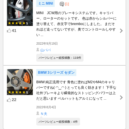
ミニ MINI
[1]
MINI JCW用のブレーキシステムです。キャリパ
ー、ローターのセットです。 色は赤からシルバーに
5
塗り替えて、赤文字でbremboにしました。 まだそ
れほど走ってないですが、奥でコントロールしやす
41
い ...
2022年9月19日
山パパ
パーツレビュー総投稿数：119件
BMW 3シリーズ セダン
BMW 純正流用です 青色に塗ればM2やM4のキャリ
パーですね( ◠‿◠ ) とっても良く効きます！ 下手な
5
社外ブレーキより瞬発的なストッピングパワーは上
だと思います ベルハットもアルミになって ...
22
2022年8月4日
Ｎ夫
パーツレビュー総投稿数：4件