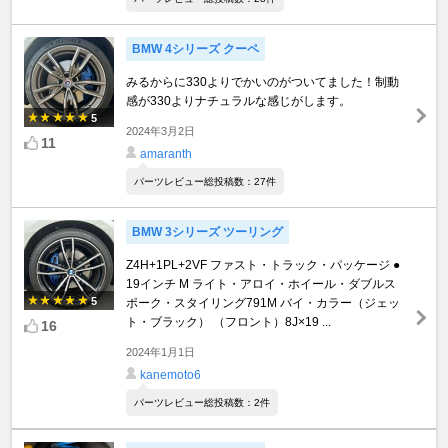
BMW 4シリーズ クーペ
みるからに330よりでかいのがついてました！制動
感が330よりナチュラルな感じがします。
5
2024年3月2日
11
amaranth
パーツレビュー総投稿数：27件
BMW 3シリーズ ツーリング
Z4H+1PL+2VF ファスト・トラック・パッケージ ●
19インチ M ライト・アロイ・ホイール・ダブルス
5
ポーク・スタイリング791M バイ・カラー（ジェッ
ト・ブラック） （フロント）8J×19 ...
16
2024年1月1日
kanemoto6
パーツレビュー総投稿数：2件