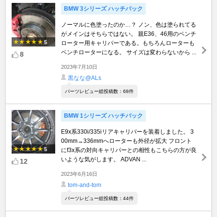
BMW 3シリーズ ハッチバック
ノーマルに色塗ったのか…？ ノン、色は塗られてる
がメインはそちらではない。 親E36、46用のベンチ
5
ローター用キャリパーである。もちろんローターも
ベンチローターになる。 サイズは変わらないから ...
8
2023年7月10日
黒なな@ALs
パーツレビュー総投稿数：68件
BMW 1シリーズ ハッチバック
E9x系330i/335iリアキャリパーを装着しました。 3
00mm→336mmへローターも外径が拡大 フロント
5
にf3x系の対向キャリパーとの相性もこちらの方が良
いような気がします。 ADVAN ...
12
2023年6月16日
tom-and-tom
パーツレビュー総投稿数：44件