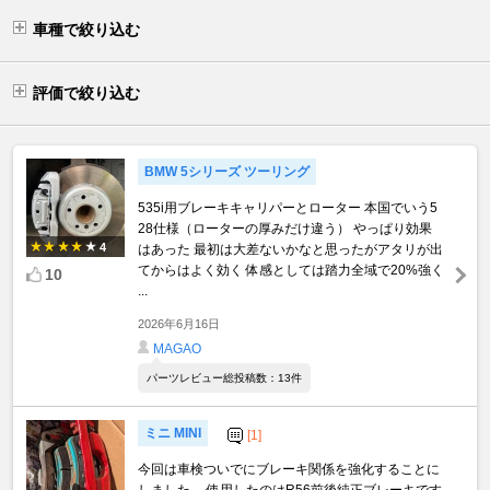
車種で絞り込む
評価で絞り込む
BMW 5シリーズ ツーリング
535i用ブレーキキャリパーとローター 本国でいう5
28仕様（ローターの厚みだけ違う） やっぱり効果
4
はあった 最初は大差ないかなと思ったがアタリが出
てからはよく効く 体感としては踏力全域で20%強く
10
...
2026年6月16日
MAGAO
パーツレビュー総投稿数：13件
ミニ MINI
[1]
今回は車検ついでにブレーキ関係を強化することに