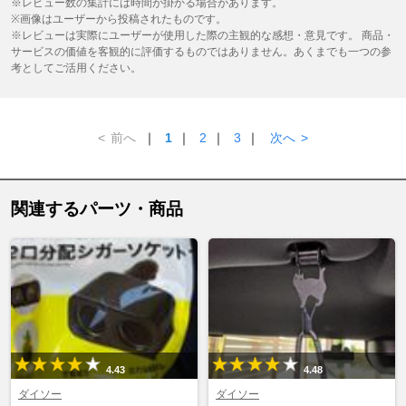
※レビュー数の集計には時間が掛かる場合があります。
※画像はユーザーから投稿されたものです。
※レビューは実際にユーザーが使用した際の主観的な感想・意見です。 商品・
サービスの価値を客観的に評価するものではありません。あくまでも一つの参
考としてご活用ください。
<
前へ
｜
1
｜
2
｜
3
｜
次へ
>
関連するパーツ・商品
4.43
4.48
ダイソー
ダイソー