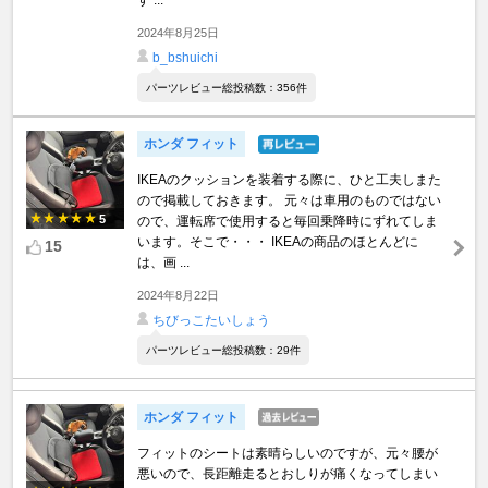
す ...
2024年8月25日
b_bshuichi
パーツレビュー総投稿数：356件
ホンダ フィット
IKEAのクッションを装着する際に、ひと工夫しまた
ので掲載しておきます。 元々は車用のものではない
5
ので、運転席で使用すると毎回乗降時にずれてしま
います。そこで・・・ IKEAの商品のほとんどに
15
は、画 ...
2024年8月22日
ちびっこたいしょう
パーツレビュー総投稿数：29件
ホンダ フィット
フィットのシートは素晴らしいのですが、元々腰が
悪いので、長距離走るとおしりが痛くなってしまい