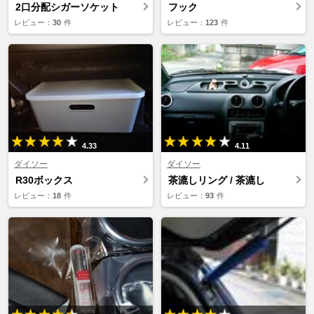
2口分配シガーソケット
フック
レビュー：
30
件
レビュー：
123
件
4.33
4.11
ダイソー
ダイソー
R30ボックス
茶漉しリング / 茶漉し
レビュー：
18
件
レビュー：
93
件