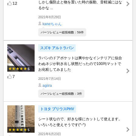
しかし傷防止と物を置いた時の振動、音軽減にはな
12
るかな ...
2021年8月29日
kaneちゃん
パーツレビュー総投稿数：59件
スズキ アルトラパン
ラパンのドアポケットは爽やかなインテリアに似合
わぬネジが剥き出し状態だったので100均マットで
5
お化粧してみました
7
2021年7月14日
agiira
パーツレビュー総投稿数：3件
トヨタ プリウスPHV
シート状なので、好きな様にカットして使えます。
いろいろと使えそうです(^-^)
5
2021年6月23日