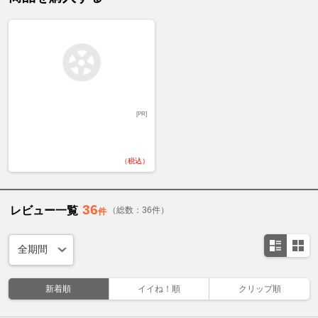
[PR]
（税込）
36
レビュー一覧
（総数：36件）
件
新着順
イイね！順
クリップ順