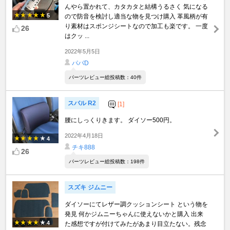
んやら置かれて、カタカタと結構うるさく 気になる
5
ので防音を検討し適当な物を見つけ購入 革風柄が有
り素材はスポンジシートなので加工も楽です。 一度
26
はクッ ...
2022年5月5日
パパD
パーツレビュー総投稿数：40件
スバル R2
[1]
腰にしっくりきます。 ダイソー500円。
2022年4月18日
4
チキ888
26
パーツレビュー総投稿数：198件
スズキ ジムニー
ダイソーにてレザー調クッションシート という物を
発見 何かジムニーちゃんに使えないかと購入 出来
4
た感想ですが付けてみたがあまり目立たない。残念