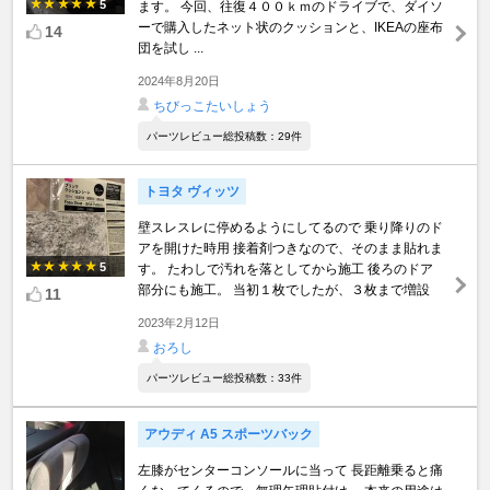
5
ます。 今回、往復４００ｋｍのドライブで、ダイソ
ーで購入したネット状のクッションと、IKEAの座布
14
団を試し ...
2024年8月20日
ちびっこたいしょう
パーツレビュー総投稿数：29件
トヨタ ヴィッツ
壁スレスレに停めるようにしてるので 乗り降りのド
アを開けた時用 接着剤つきなので、そのまま貼れま
5
す。 たわしで汚れを落としてから施工 後ろのドア
部分にも施工。 当初１枚でしたが、３枚まで増設
11
2023年2月12日
おろし
パーツレビュー総投稿数：33件
アウディ A5 スポーツバック
左膝がセンターコンソールに当って 長距離乗ると痛