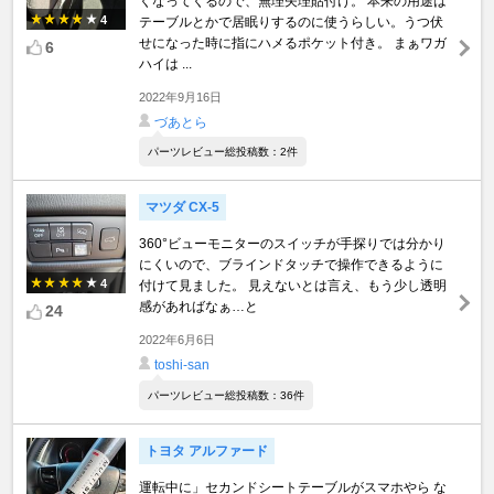
くなってくるので、無理矢理貼付け。 本来の用途は
4
テーブルとかで居眠りするのに使うらしい。うつ伏
せになった時に指にハメるポケット付き。 まぁワガ
6
ハイは ...
2022年9月16日
づあとら
パーツレビュー総投稿数：2件
マツダ CX-5
360°ビューモニターのスイッチが手探りでは分かり
にくいので、ブラインドタッチで操作できるように
4
付けて見ました。 見えないとは言え、もう少し透明
感があればなぁ…と
24
2022年6月6日
toshi-san
パーツレビュー総投稿数：36件
トヨタ アルファード
運転中に」セカンドシートテーブルがスマホやら な