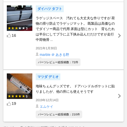
ダイハツ タフト
ラゲッジスペース 汚れても大丈夫な作りですが 荷
物の滑り防止でラゲッジマット。 既製品は高価なの
3
でダイソー商品で代用 床面は型にカット 背もたれ
は半分にしてプラに上下挟み込んだだけですが走行
16
中荷物滑 ...
2021年1月30日
marble ＠ あきる野
パーツレビュー総投稿数：72件
マツダ デミオ
地味ちぇんグッズです。 ドアハンドルポケットに貼
りましたが、他の所にも使えそうです
5
2019年12月14日
19
エムケイ
パーツレビュー総投稿数：210件