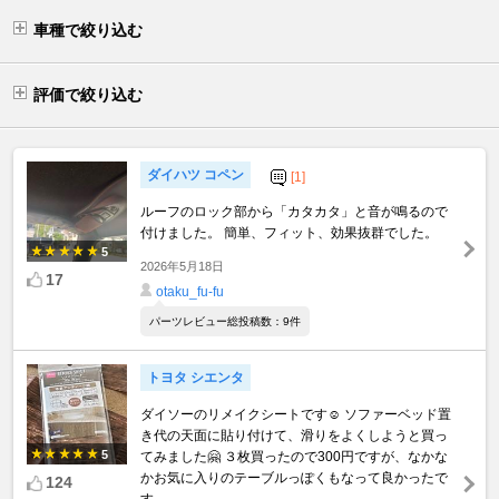
車種で絞り込む
評価で絞り込む
ダイハツ コペン
[1]
ルーフのロック部から「カタカタ」と音が鳴るので
付けました。 簡単、フィット、効果抜群でした。
5
2026年5月18日
17
otaku_fu-fu
パーツレビュー総投稿数：9件
トヨタ シエンタ
ダイソーのリメイクシートです☺️ ソファーベッド置
き代の天面に貼り付けて、滑りをよくしようと買っ
5
てみました🤗 ３枚買ったので300円ですが、なかな
かお気に入りのテーブルっぽくもなって良かったで
124