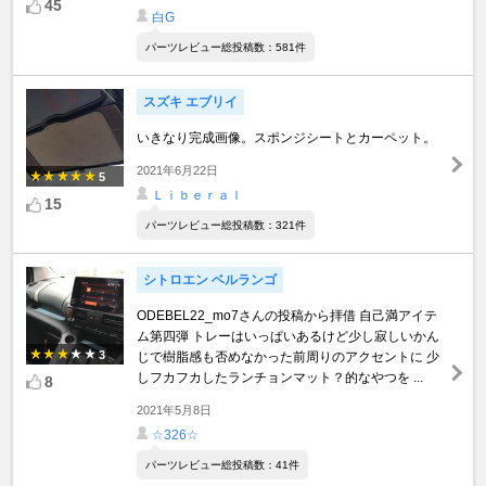
45
白G
パーツレビュー総投稿数：581件
スズキ エブリイ
いきなり完成画像。スポンジシートとカーペット。
2021年6月22日
5
Ｌｉｂｅｒａｌ
15
パーツレビュー総投稿数：321件
シトロエン ベルランゴ
ODEBEL22_mo7さんの投稿から拝借 自己満アイテ
ム第四弾 トレーはいっぱいあるけど少し寂しいかん
3
じで樹脂感も否めなかった前周りのアクセントに 少
しフカフカしたランチョンマット？的なやつを ...
8
2021年5月8日
☆326☆
パーツレビュー総投稿数：41件