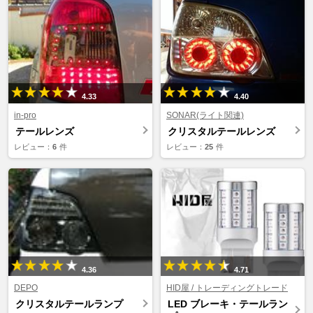
4.33
4.40
in-pro
SONAR(ライト関連)
テールレンズ
クリスタルテールレンズ
レビュー：
6
件
レビュー：
25
件
4.36
4.71
DEPO
HID屋 / トレーディングトレード
クリスタルテールランプ
LED ブレーキ・テールラン