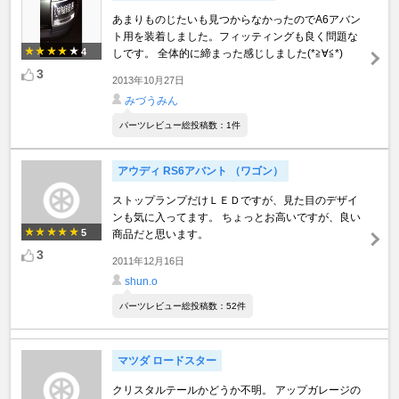
あまりものじたいも見つからなかったのでA6アバン
ト用を装着しました。フィッティングも良く問題な
4
しです。 全体的に締まった感じしました(*≧∀≦*)
3
2013年10月27日
みづうみん
パーツレビュー総投稿数：1件
アウディ RS6アバント （ワゴン）
ストップランプだけＬＥＤですが、見た目のデザイ
ンも気に入ってます。 ちょっとお高いですが、良い
5
商品だと思います。
3
2011年12月16日
shun.o
パーツレビュー総投稿数：52件
マツダ ロードスター
クリスタルテールかどうか不明。 アップガレージの