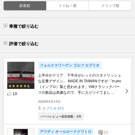
新着順
イイね！順
クリップ順
車種で絞り込む
評価で絞り込む
フォルクスワーゲン ゴルフ カブリオ
上半分がクリア、下半分がレッドのスタイリッシュ
な定番デザイン。 MADE IN TAIWANですが「in.pro
5
（インプロ）製と思われます。VWクラシックパー
ツの新品は高価なので、手に入りツイてまし ...
10
2026年6月13日
カブリオ 472
パーツレビュー総投稿数：3件
アウディ オールロードクワトロ
[1]