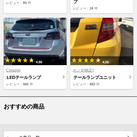
プ
レビュー：
84
件
レビュー：
24
件
4.86
4.56
Corazon
ホンダ(純正)
LEDテールランプ
テールランプユニット
レビュー：
560
件
レビュー：
483
件
おすすめの商品