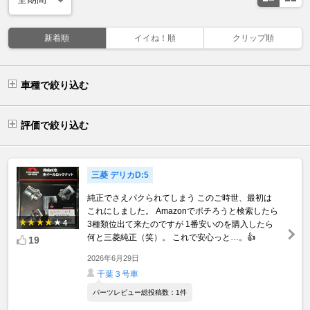
新着順
イイね！順
クリップ順
車種で絞り込む
評価で絞り込む
三菱 デリカD:5
純正でさえパクられてしまう このご時世、最初は
これにしました。 Amazonでポチろうと検索したら
4
3種類位出て来たのですが 1番安いのを購入したら
何と三菱純正（笑）。 これで安心っと…。👍
19
2026年6月29日
千葉３号車
パーツレビュー総投稿数：1件