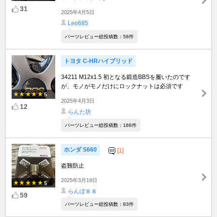
31
2025年4月5日
Leo685
パーツレビュー総投稿数：58件
トヨタ C-HRハイブリッド
34211 M12x1.5 初となる鍛造BBSを履いたのです
が、モノがモノだけにロックナットは必須です
5
2025年4月3日
12
らんた坊
パーツレビュー総投稿数：188件
ホンダ S660
[1]
盗難防止
2025年3月19日
5
らんぼ８８
59
パーツレビュー総投稿数：83件