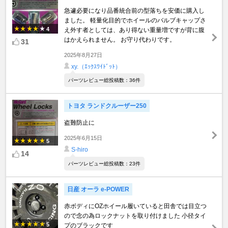
急遽必要になり品番統合前の型落ちを安価に購入し
ました。 軽量化目的でホイールのバルブキャップさ
4
え外す者としては、あり得ない重量増ですが背に腹
はかえられません。 お守り代わりです。
31
2025年8月27日
xy.（ｴｯｸｽﾜｲﾄﾞｯﾄ）
パーツレビュー総投稿数：36件
トヨタ ランドクルーザー250
盗難防止に
2025年6月15日
5
S-hiro
14
パーツレビュー総投稿数：23件
日産 オーラ e-POWER
赤ボディにOZホイール履いていると田舎では目立つ
ので念の為ロックナットを取り付けました 小径タイ
5
プのブラックです