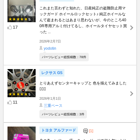
これまた言わずと知れた、日産純正の盗難防止用マ
ックガード ホイールロックセット♪ 純正ホイールな
5
んて盗まれるとはあまり思わないが、今のところ40
0R専用アルミ付けてるし、ホイールタイヤセット買
17
った ...
2026年2月7日
yodotin
パーツレビュー総投稿数：78件
レクサス GS
とりあえずセンターキャップと 色を揃えてみました
🙋🏻‍♂️
5
2026年1月1日
11
三重ベース
パーツレビュー総投稿数：3件
トヨタ アルファード
[1]