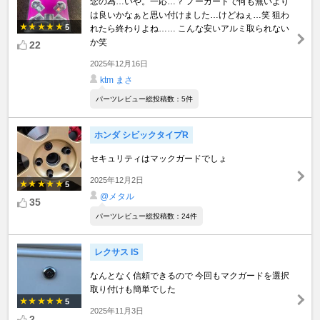
念の為…いや。一応…？ ノーガードで何も無いより
は良いかなぁと思い付けました…けどねぇ…笑 狙わ
5
れたら終わりよね…… こんな安いアルミ取られない
か笑
22
2025年12月16日
ktm まさ
パーツレビュー総投稿数：5件
ホンダ シビックタイプR
セキュリティはマックガードでしょ
2025年12月2日
5
@メタル
35
パーツレビュー総投稿数：24件
レクサス IS
なんとなく信頼できるので 今回もマクガードを選択
取り付けも簡単でした
5
2025年11月3日
2