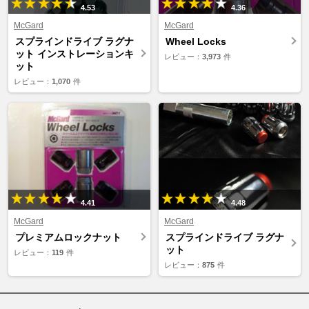
4.53
4.36
McGard
McGard
スプラインドライブ ラグナ
Wheel Locks
ット インストレーションキ
レビュー：
3,973
件
ット
レビュー：
1,070
件
4.41
4.48
McGard
McGard
プレミアムロックナット
スプラインドライブ ラグナ
ット
レビュー：
119
件
レビュー：
875
件