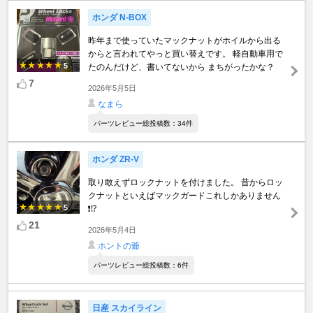
ホンダ N-BOX
昨年まで使っていたマックナットがホイルから出る
からと言われてやっと買い替えです。 軽自動車用で
5
たのんだけど、書いてないから まちがったかな？
7
2026年5月5日
なまら
パーツレビュー総投稿数：34件
ホンダ ZR-V
取り敢えずロックナットを付けました。 昔からロッ
クナットといえばマックガードこれしかありません
5
❗️⁉️
21
2026年5月4日
ホントの爺
パーツレビュー総投稿数：6件
日産 スカイライン