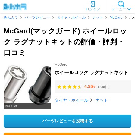
ログイン
メニュー
みんカラ
パーツレビュー
タイヤ・ホイール
ナット
McGard
ホ
McGard(マックガード) ホイールロッ
ク ラグナットキットの評価・評判・
口コミ
McGard
ホイールロック ラグナットキット
4.55
（286件）
点
タイヤ・ホイール
ナット
画像提供元
パーツレビューを投稿する