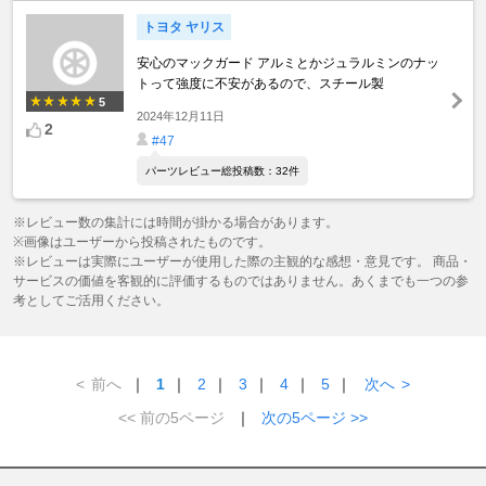
トヨタ ヤリス
安心のマックガード アルミとかジュラルミンのナッ
トって強度に不安があるので、スチール製
5
2024年12月11日
2
#47
パーツレビュー総投稿数：32件
※レビュー数の集計には時間が掛かる場合があります。
※画像はユーザーから投稿されたものです。
※レビューは実際にユーザーが使用した際の主観的な感想・意見です。 商品・
サービスの価値を客観的に評価するものではありません。あくまでも一つの参
考としてご活用ください。
<
前へ
｜
1
｜
2
｜
3
｜
4
｜
5
｜
次へ
>
<< 前の5ページ
｜
次の5ページ >>