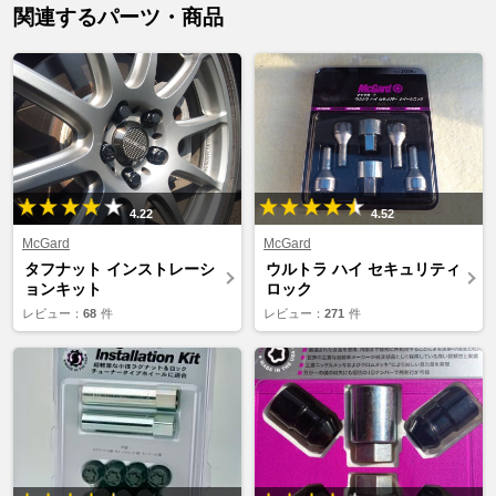
関連するパーツ・商品
4.22
4.52
McGard
McGard
タフナット インストレーシ
ウルトラ ハイ セキュリティ
ョンキット
ロック
レビュー：
68
件
レビュー：
271
件