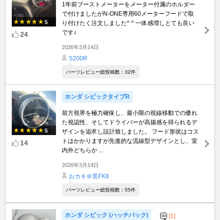
1年前ブーストメーターをメーター付属のホルダー
で付けましたがN-ONE専用60メーターフードで取
5
り付けたく注文しました^ ^ 一体感増しとても良い
です♪
24
2026年3月14日
S200R
パーツレビュー総投稿数：32件
ホンダ シビックタイプR
前方視界を極力確保し、最小限の視線移動での優れ
た視認性、そしてドライバーが高揚感を得られるデ
5
ザインを追求し設計致しました。 フード形状はコス
トはかかりますが先進的な流線型デザインとし、室
14
内外どちらか ...
2026年3月14日
おカキ＠黒FK8
パーツレビュー総投稿数：55件
ホンダ シビック (ハッチバック)
[1]