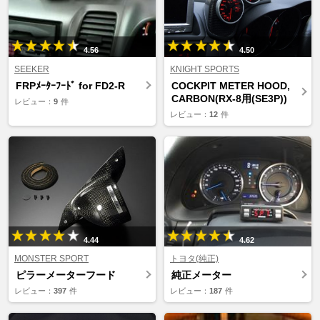
4.56
4.50
SEEKER
KNIGHT SPORTS
FRPﾒｰﾀｰﾌｰﾄﾞ for FD2-R
COCKPIT METER HOOD,
CARBON(RX-8用(SE3P))
レビュー：
9
件
レビュー：
12
件
4.44
4.62
MONSTER SPORT
トヨタ(純正)
ピラーメーターフード
純正メーター
レビュー：
397
件
レビュー：
187
件