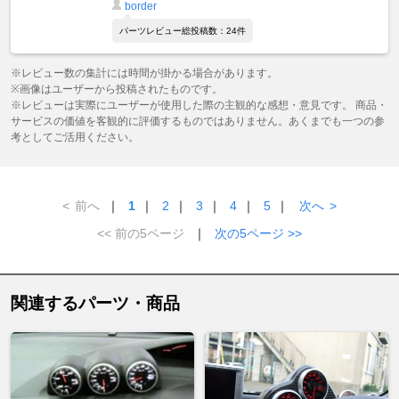
border
パーツレビュー総投稿数：24件
※レビュー数の集計には時間が掛かる場合があります。
※画像はユーザーから投稿されたものです。
※レビューは実際にユーザーが使用した際の主観的な感想・意見です。 商品・
サービスの価値を客観的に評価するものではありません。あくまでも一つの参
考としてご活用ください。
<
前へ
｜
1
｜
2
｜
3
｜
4
｜
5
｜
次へ
>
<< 前の5ページ
｜
次の5ページ >>
関連するパーツ・商品