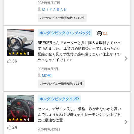
2024年9月17日
ＭＩＹＡＳＡＮ
パーツレビュー総投稿数：119件
ホンダ シビック (ハッチバック)
[1]
SEEKERさんでメーターと共に購入＆取付までやっ
て頂きました。 工賃含め結構掛かってしまったが、
5
配線が全く見えず後付け感を感じにくい仕上がりで
めっちゃイイです✨️✨️
36
2024年9月7日
MOFJI
パーツレビュー総投稿数：18件
ホンダ シビックタイプR
センス、デザイン良し。 価格 数が出ないから高い
んでしょうかね？ 納期2ヶ月 朝一テンション上げる
4
には最適な位置
24
2024年6月25日