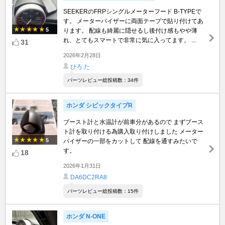
SEEKERのFRPシングルメーターフード B-TYPEで
す。 メーターバイザーに両面テープで貼り付けてあ
5
ります。 配線も綺麗に隠せるし後付け感もやや薄
れ、とてもスマートで非常に気に入ってます。 ...
31
2026年2月28日
ひろ.た
パーツレビュー総投稿数：34件
ホンダ シビックタイプR
ブースト計と水温計が前車分があるので まずブース
ト計を取り付ける為購入取り付けしました メーター
5
バイザーの一部をカットして 配線を通すみたいで
す。
18
2026年1月31日
DA6DC2RA8
パーツレビュー総投稿数：15件
ホンダ N-ONE