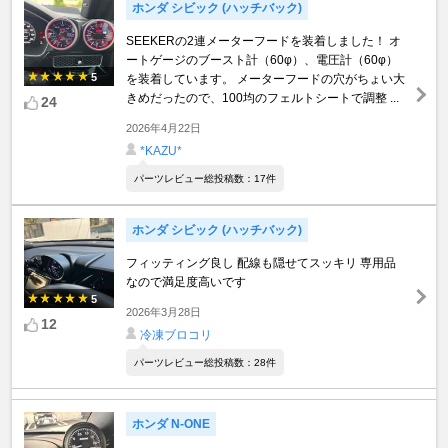
ホンダ シビック (ハッチバック)
SEEKERの2連メーターフードを装着しました！ オ
ートゲージのブースト計（60φ）、電圧計（60φ）
5
を装着しています。 メーターフードの穴がちょい大
きめだったので、100均のフェルトシートで調整 ...
24
2026年4月22日
*KAZU*
パーツレビュー総投稿数：17件
ホンダ シビック (ハッチバック)
フィッティング良し 配線も隠せてスッキリ 専用品
なので満足度高いです
5
2026年3月28日
12
冷凍ブロコリ
パーツレビュー総投稿数：28件
ホンダ N-ONE