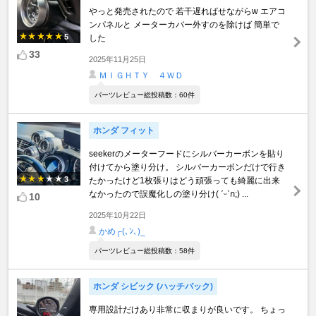
やっと発売されたので 若干遅ればせながらw エアコ
ンパネルと メーターカバー外すのを除けば 簡単で
5
した
33
2025年11月25日
ＭＩＧＨＴＹ ４ＷＤ
パーツレビュー総投稿数：60件
ホンダ フィット
seekerのメーターフードにシルバーカーボンを貼り
付けてから塗り分け。 シルバーカーボンだけで行き
3
たかったけど1枚張りはどう頑張っても綺麗に出来
なかったので誤魔化しの塗り分け( ˊᵕˋก;) ...
10
2025年10月22日
かめ┌(､ﾝ､)_
パーツレビュー総投稿数：58件
ホンダ シビック (ハッチバック)
専用設計だけあり非常に収まりが良いです。 ちょっ