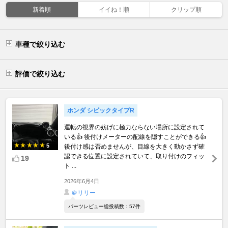
新着順
イイね！順
クリップ順
車種で絞り込む
評価で絞り込む
ホンダ シビックタイプR
運転の視界の妨げに極力ならない場所に設定されて
いる👍 後付けメーターの配線を隠すことができる👍
5
後付け感は否めませんが、目線を大きく動かさず確
認できる位置に設定されていて、取り付けのフィッ
19
ト ...
2026年6月4日
＠リリー
パーツレビュー総投稿数：57件