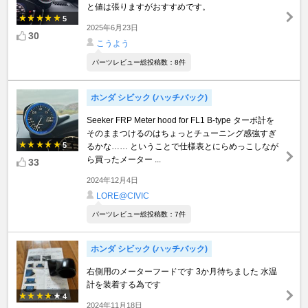
と値は張りますがおすすめです。
5
2025年6月23日
30
こうよう
パーツレビュー総投稿数：8件
ホンダ シビック (ハッチバック)
Seeker FRP Meter hood for FL1 B-type ターボ計を
そのままつけるのはちょっとチューニング感強すぎ
5
るかな…… ということで仕様表とにらめっこしなが
ら買ったメーター ...
33
2024年12月4日
LORE@CIVIC
パーツレビュー総投稿数：7件
ホンダ シビック (ハッチバック)
右側用のメーターフードです 3か月待ちました 水温
計を装着する為です
4
2024年11月18日