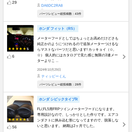
29
DA6DC2RA8
パーツレビュー総投稿数：43件
ホンダ フィット（RS）
メーターフードとしてはちょっとお高めだけどさも
純正かのようにつけれるので追加メーターつけるな
5
らマストなパーツだと思います! カッキョイ（☆,
☆） 個人的にはカタログで見た感じ無限の3連メー
6
ターよりこ ...
2024年10月29日
ティッピーくん
パーツレビュー総投稿数：28件
ホンダ シビックタイプR
FL/,FL5用FRPツインメーターフードになります。
専用設計なので、しっかりとした作りです。エアコ
5
ンダクトに挟み込む形になってますので、脱落しな
いと思います。 納期は2ヶ月でした。
56