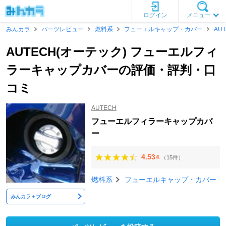
ログイン
メニュー
みんカラ
パーツレビュー
燃料系
フューエルキャップ・カバー
AU
AUTECH(オーテック) フューエルフィ
ラーキャップカバーの評価・評判・口
コミ
AUTECH
フューエルフィラーキャップカバ
ー
4.53
（15件）
点
燃料系
フューエルキャップ・カバー
みんカラ＋ブログ