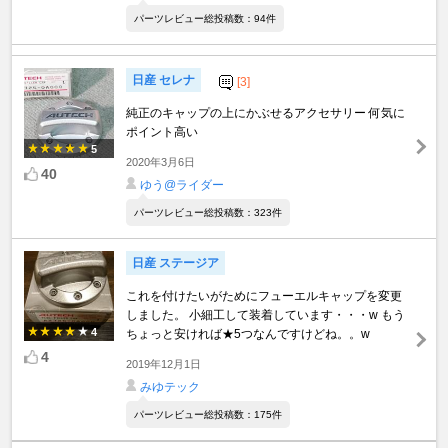
パーツレビュー総投稿数：94件
日産 セレナ
[3]
純正のキャップの上にかぶせるアクセサリー 何気に
ポイント高い
5
2020年3月6日
40
ゆう@ライダー
パーツレビュー総投稿数：323件
日産 ステージア
これを付けたいがためにフューエルキャップを変更
しました。 小細工して装着しています・・・w もう
4
ちょっと安ければ★5つなんですけどね。。w
4
2019年12月1日
みゆテック
パーツレビュー総投稿数：175件