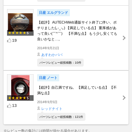
日産 エルグランド
【総評】 AUTECHWeb通販サイト終了に伴い、ポ
チりました(｡-_-｡) 【満足している点】 重厚感があ
5
って良い(￣^￣)ゞ 【不満な点】 もう少し安くても
良いかなと…。
19
2014年9月21日
あすわかパパ
パーツレビュー総投稿数：10件
日産 ノート
【総評】自己満ですね。 【満足している点】 【不
満な点】
5
2014年9月5日
13
レッドナイト
パーツレビュー総投稿数：121件
※レビュー数の集計には時間が掛かる場合があります。