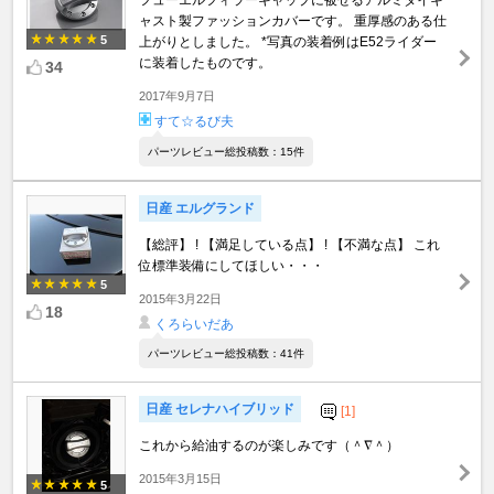
ャスト製ファッションカバーです。 重厚感のある仕
5
上がりとしました。 *写真の装着例はE52ライダー
に装着したものです。
34
2017年9月7日
すて☆るび夫
パーツレビュー総投稿数：15件
日産 エルグランド
【総評】 ! 【満足している点】 ! 【不満な点】 これ
位標準装備にしてほしい・・・
5
2015年3月22日
18
くろらいだあ
パーツレビュー総投稿数：41件
日産 セレナハイブリッド
[1]
これから給油するのが楽しみです（＾∇＾）
2015年3月15日
5