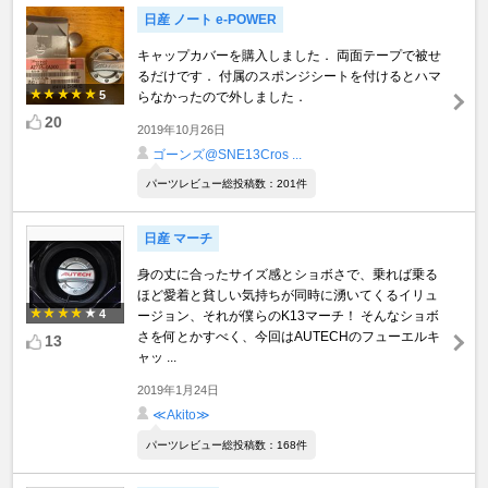
日産 ノート e-POWER
キャップカバーを購入しました． 両面テープで被せ
るだけです． 付属のスポンジシートを付けるとハマ
5
らなかったので外しました．
20
2019年10月26日
ゴーンズ@SNE13Cros ...
パーツレビュー総投稿数：201件
日産 マーチ
身の丈に合ったサイズ感とショボさで、乗れば乗る
ほど愛着と貧しい気持ちが同時に湧いてくるイリュ
4
ージョン、それが僕らのK13マーチ！ そんなショボ
さを何とかすべく、今回はAUTECHのフューエルキ
13
ャッ ...
2019年1月24日
≪Akito≫
パーツレビュー総投稿数：168件