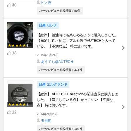
ピノ吉
30
パーツレビュー総投稿数：59件
日産 セレナ
【総評】 給油時にも楽しめるように購入しました。
【満足している点】 アルミ製でAUTECHと入って
5
いる。 【不満な点】 特に無いです。
13
2015年1月24日
あうてち@AUTECH
パーツレビュー総投稿数：315件
日産 エルグランド
【総評】 AUTECH Collectionの閉店直前に購入しま
した。 【満足している点】 かっこいい 【不満な
5
点】 特に無いです。
12
2014年9月23日
玉吾郎
パーツレビュー総投稿数：108件