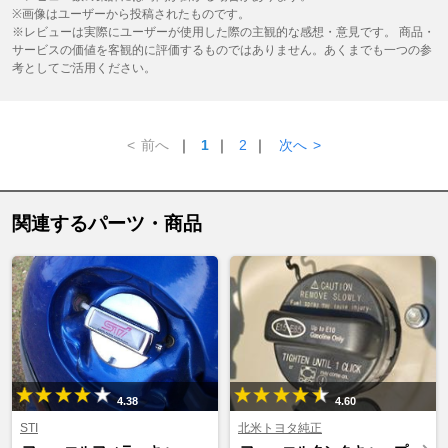
※画像はユーザーから投稿されたものです。
※レビューは実際にユーザーが使用した際の主観的な感想・意見です。 商品・
サービスの価値を客観的に評価するものではありません。あくまでも一つの参
考としてご活用ください。
<
前へ
｜
1
｜
2
｜
次へ
>
関連するパーツ・商品
4.38
4.60
STI
北米トヨタ純正