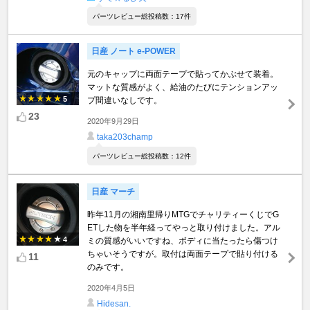
パーツレビュー総投稿数：17件
日産 ノート e-POWER
元のキャップに両面テープで貼ってかぶせて装着。
マットな質感がよく、給油のたびにテンションアッ
5
プ間違いなしです。
23
2020年9月29日
taka203champ
パーツレビュー総投稿数：12件
日産 マーチ
昨年11月の湘南里帰りMTGでチャリティーくじでG
ETした物を半年経ってやっと取り付けました。アル
4
ミの質感がいいですね、ボディに当たったら傷つけ
ちゃいそうですが。取付は両面テープで貼り付ける
11
のみです。
2020年4月5日
Hidesan.