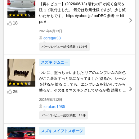
【再レビュー】(2026/06/13) 晴れの日が続く合間を
狙って取付ました。 気分は欧州仕様ですが、少し傾
5
いたかもです。 https://yahoo.jp/-boDBC 参考 ⇒ htt
ps:// ...
18
2026年6月13日
coregar33
パーツレビュー総投稿数：126件
スズキ ジムニー
ついに、塗っちゃいました リアのエンブレムの銀色
がここ最近ずっと気になってました 塗るか、シール
5
を貼るか 塗るにしても、エンブレムを剥がしてから
塗るか、そのままマスキングしてやるか🤔 結果と ...
26
2026年6月12日
torataro1985
パーツレビュー総投稿数：18件
スズキ スイフトスポーツ