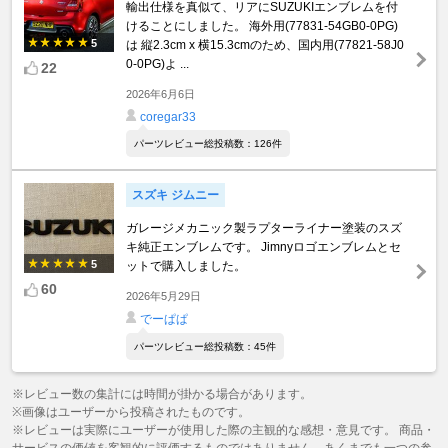
輸出仕様を真似て、リアにSUZUKIエンブレムを付
けることにしました。 海外用(77831-54GB0-0PG)
5
は 縦2.3cm x 横15.3cmのため、国内用(77821-58J0
0-0PG)よ ...
22
2026年6月6日
coregar33
パーツレビュー総投稿数：126件
スズキ ジムニー
ガレージメカニック製ラプターライナー塗装のスズ
キ純正エンブレムです。 Jimnyロゴエンブレムとセ
5
ットで購入しました。
60
2026年5月29日
でーぱぱ
パーツレビュー総投稿数：45件
※レビュー数の集計には時間が掛かる場合があります。
※画像はユーザーから投稿されたものです。
※レビューは実際にユーザーが使用した際の主観的な感想・意見です。 商品・