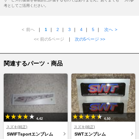
サービスの価値を客観的に評価するものではありません。あくまでも一つの参
考としてご活用ください。
<
前へ
｜
1
｜
2
｜
3
｜
4
｜
5
｜
次へ
>
<< 前の5ページ
｜
次の5ページ >>
関連するパーツ・商品
4.42
4.50
スズキ(純正)
スズキ(純正)
SWIFTsportエンブレム
SWTエンブレム