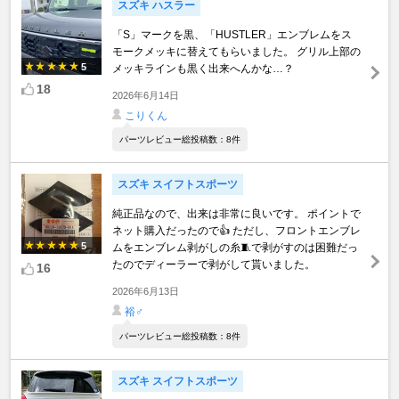
スズキ ハスラー
「S」マークを黒、「HUSTLER」エンブレムをス
モークメッキに替えてもらいました。 グリル上部の
5
メッキラインも黒く出来へんかな…？
18
2026年6月14日
こりくん
パーツレビュー総投稿数：8件
スズキ スイフトスポーツ
純正品なので、出来は非常に良いです。 ポイントで
ネット購入だったので👍 ただし、フロントエンブレ
5
ムをエンブレム剥がしの糸🧵で剥がすのは困難だっ
たのでディーラーで剥がして貰いました。
16
2026年6月13日
裕♂
パーツレビュー総投稿数：8件
スズキ スイフトスポーツ