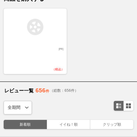
[PR]
（税込）
656
レビュー一覧
（総数：656件）
件
新着順
イイね！順
クリップ順