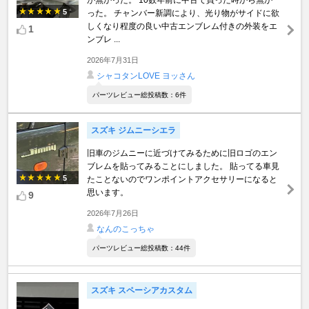
が無かった。 10数年前に中古で買った時から無か
5
った。 チャンバー新調により、光り物がサイドに欲
しくなり程度の良い中古エンブレム付きの外装をエ
1
ンブレ ...
2026年7月31日
シャコタンLOVE ヨッさん
パーツレビュー総投稿数：6件
スズキ ジムニーシエラ
旧車のジムニーに近づけてみるために旧ロゴのエン
ブレムを貼ってみることにしました。 貼ってる車見
5
たことないのでワンポイントアクセサリーになると
思います。
9
2026年7月26日
なんのこっちゃ
パーツレビュー総投稿数：44件
スズキ スペーシアカスタム