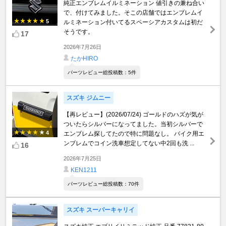
純正エンブレムイルミネーション 値引きの兼ね合い
で、付けてみました。そこの店舗ではエンブレムイ
5
ルミネーション付いてるスペーシアカスタムは初だ
そうです。
17
2026年7月26日
たかHIRO
パーツレビュー総投稿数：5件
スズキ ジムニー
【再レビュー】(2026/07/24) ゴールドのハズが気が
ついたらシルバーになってました。当初シルバーで
4
エンブレム探してたので特に問題なし。 バイク用エ
ンブレムでコイン洗車想定してない中2回も洗 ...
16
2026年7月25日
KEN1211
パーツレビュー総投稿数：70件
スズキ スーパーキャリイ