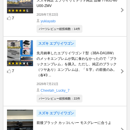
スズキ純正 エブリイリミテッド純正 品番 77831-80
U00-ZMV
5
2026年7月22日
7
yukiayato
パーツレビュー総投稿数：14件
スズキ エブリイワゴン
先月納車したエブリイワゴン７型（3BA-DA18W）
のメッキエンブレムが気に食わなかったので「ブラ
4
ックエンブレム」を購入。ただし、純正のブラック
（ツヤあり）エンブレムは、「Ｓ字」の前後のみ。
7
（各¥3 ...
2026年7月21日
Cheetah_Lucky_7
パーツレビュー総投稿数：22件
スズキ エブリイワゴン
前後ブラック カッコいいー モスグレーに合うよ