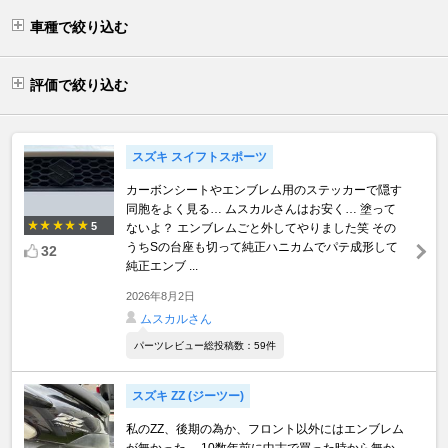
車種で絞り込む
評価で絞り込む
スズキ スイフトスポーツ
カーボンシートやエンブレム用のステッカーで隠す
同胞をよく見る… ムスカルさんはお安く… 塗って
5
ないよ？ エンブレムごと外してやりました笑 その
うちSの台座も切って純正ハニカムでパテ成形して
32
純正エンブ ...
2026年8月2日
ムスカルさん
パーツレビュー総投稿数：59件
スズキ ZZ (ジーツー)
私のZZ、後期の為か、フロント以外にはエンブレム