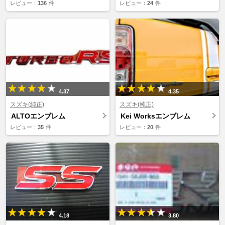
レビュー：
136
件
レビュー：
24
件
4.37
4.35
スズキ(純正)
スズキ(純正)
ALTOエンブレム
Kei Worksエンブレム
レビュー：
35
件
レビュー：
20
件
4.18
3.80