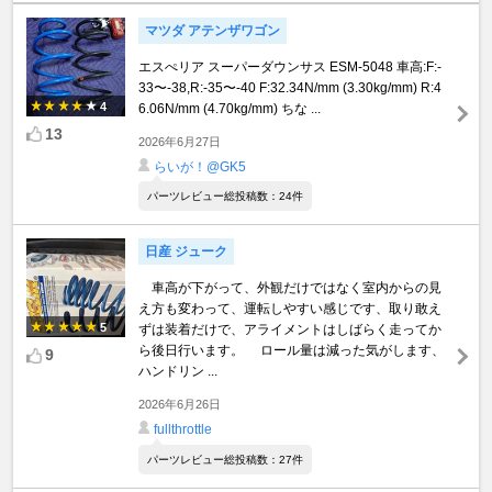
マツダ アテンザワゴン
エスぺリア スーパーダウンサス ESM-5048 車高:F:-
33〜-38,R:-35〜-40 F:32.34N/mm (3.30kg/mm) R:4
4
6.06N/mm (4.70kg/mm) ちな ...
13
2026年6月27日
らいが！@GK5
パーツレビュー総投稿数：24件
日産 ジューク
車高が下がって、外観だけではなく室内からの見
え方も変わって、運転しやすい感じです、取り敢え
5
ずは装着だけで、アライメントはしばらく走ってか
ら後日行います。 ロール量は減った気がします、
9
ハンドリン ...
2026年6月26日
fullthrottle
パーツレビュー総投稿数：27件