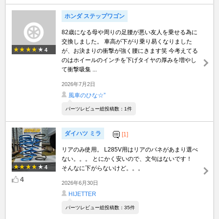
ホンダ ステップワゴン
82歳になる母や周りの足腰が悪い友人を乗せる為に
交換しました。 車高が下がり乗り易くなりました
4
が、お決まりの衝撃が強く腰にきます笑 今考えてる
のはホイールのインチを下げタイヤの厚みを増やし
て衝撃吸集 ...
2026年7月2日
風車のひな☆”
パーツレビュー総投稿数：1件
ダイハツ ミラ
[1]
リアのみ使用。 L285V用はリアのバネがあまり選べ
ない。。。 とにかく安いので、文句はないです！
4
そんなに下がらないけど。。。
4
2026年6月30日
HIJETTER
パーツレビュー総投稿数：35件