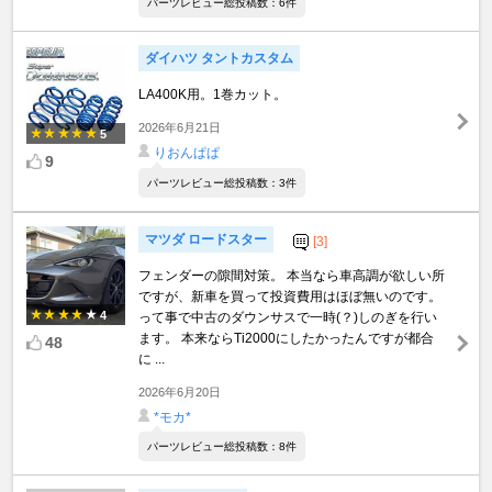
パーツレビュー総投稿数：6件
ダイハツ タントカスタム
LA400K用。1巻カット。
2026年6月21日
5
りおんぱぱ
9
パーツレビュー総投稿数：3件
マツダ ロードスター
[3]
フェンダーの隙間対策。 本当なら車高調が欲しい所
ですが、新車を買って投資費用はほぼ無いのです。
4
って事で中古のダウンサスで一時(？)しのぎを行い
ます。 本来ならTi2000にしたかったんですが都合
48
に ...
2026年6月20日
*モカ*
パーツレビュー総投稿数：8件