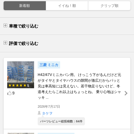
新着順
イイね！順
クリップ順
車種で絞り込む
評価で絞り込む
三菱 ミニカ
H42/47Vミニカバン用。 けっこう下がるんだけど元
がタイヤとタイヤハウスの隙間が激広だからパッと
5
見は車高短には見えない。若干物足りないけど、冬
道考えたらこれ以上はちょっとね。 乗り心地はシャ
9
ッキ ...
2026年7月17日
タケヲ
パーツレビュー総投稿数：64件