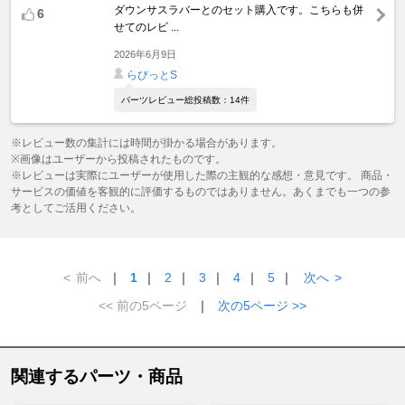
ダウンサスラバーとのセット購入です。こちらも併
6
せてのレビ ...
2026年6月9日
らびっとS
パーツレビュー総投稿数：14件
※レビュー数の集計には時間が掛かる場合があります。
※画像はユーザーから投稿されたものです。
※レビューは実際にユーザーが使用した際の主観的な感想・意見です。 商品・
サービスの価値を客観的に評価するものではありません。あくまでも一つの参
考としてご活用ください。
<
前へ
｜
1
｜
2
｜
3
｜
4
｜
5
｜
次へ
>
<< 前の5ページ
｜
次の5ページ >>
関連するパーツ・商品