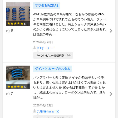
マツダ MAZDA2
AWDが故のあの車高が嫌で、なおかつ以前のMPV
が車高調をつけて慣れてたものでつい購入。ブレー
5
キど同様に着けました。純正ショックの減衰が高い
のかよく跳ねるようになってしまったのさえ許せれ
8
ば理想の車高 ...
2026年6月26日
DJオーナー
パーツレビュー総投稿数：2件
ダイハツ ムーヴカスタム
バンプラバーと共に交換 タイヤが45扁平という事
もあり、乗り心地は突き上げが凄くてお世辞にも良
5
いとは言えません😅 嫁からは非難轟々です😅 しか
し、純正比4cmちょいローダウン出来たので、見た
7
目が ...
2026年6月22日
九喇嘛(kurama)