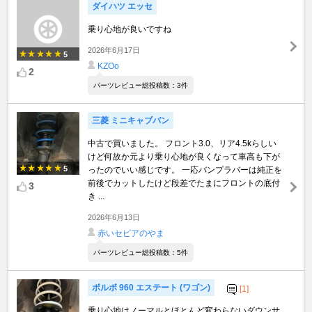
ダイハツ エッセ
乗り心地が良いですね
2026年6月17日
5
KZOo
2
パーツレビュー総投稿数：3件
三菱 ミニキャブバン
中古で買いました。 フロント3.0、リア4.5kらしい
けど何故か元より乗り心地が良くなって車高も下が
5
ったのでいい感じです。 一応バンプラバーは純正を
前後でカットしたけど段差でたまにフロントの底付
3
き ...
2026年6月13日
赤いセピアのやま
パーツレビュー総投稿数：5件
ボルボ 960 エステート (ワゴン)
[1]
乗り心地はノーマルとほとんど変わらないダウンサ