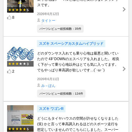
スです。
5
2026年6月12日
8
タイトー
パーツレビュー総投稿数：35件
スズキ スペーシアカスタムハイブリッド
どのダウンサス入れても乗り心地は最悪と聞いてい
たので 4㌢DOWNのエスペリアを入れました。 程良
3
く下がって乗り心地以外はとても気に入ってます。
でもやっぱり車高調が欲しいです…(´･ω･`)
2
2026年6月11日
み－ぽん
パーツレビュー総投稿数：124件
スズキ ワゴンR
どうにもタイヤハウスの空間が許せなくなりました
(笑) かと言って車高調入れるほどのスポーツ走行を
5
想定していませんのでこちらにしました。スーパー