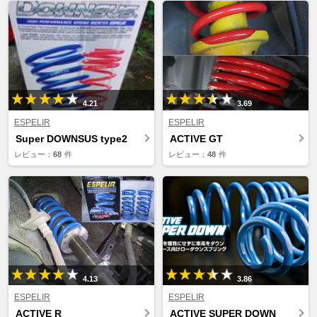
4.21
3.69
ESPELIR
ESPELIR
Super DOWNSUS type2
ACTIVE GT
レビュー：
68
件
レビュー：
48
件
4.13
3.86
ESPELIR
ESPELIR
ACTIVE R
ACTIVE SUPER DOWN