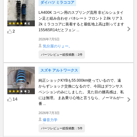
ダイハツ ミラココア
LA400K コペン用のスプリング流用 非ビルシュタイ
ン足と組み合わせ バネレート フロント 2.8k リア 3.
4
2k ミラココアに装着すると最低地上高は割ってます
155/65R14だとフェン ...
2
2026年7月5日
気分屋のりょー。
パーツレビュー総投稿数：2件
スズキ アルトワークス
純正ショックKYBも55.000km使っているので、遠
からずショック交換になるので、今回はダウンサス
3
ペンションのみにしました。 見た目の腰高感は、私
には無理。 まあ乗り心地と言うなら、ノーマルが一
14
番 ...
2026年7月3日
爆音力学
パーツレビュー総投稿数：5件