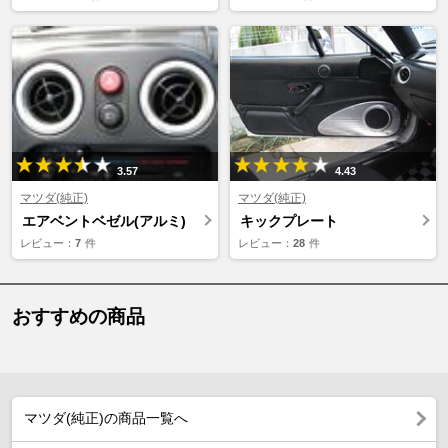
3.57
4.43
マツダ(純正)
マツダ(純正)
エアベントベゼル(アルミ)
キックプレート
レビュー：
7
件
レビュー：
28
件
おすすめの商品
マツダ(純正)の商品一覧へ