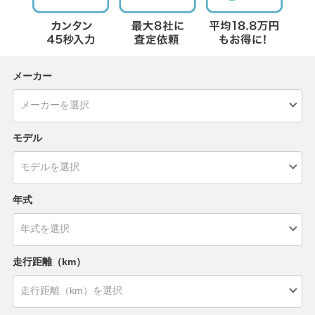
メーカー
モデル
年式
走行距離（km）