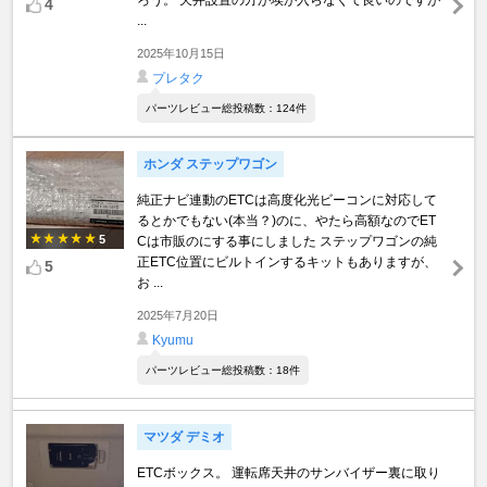
ろう。 天井設置の方が埃が入らなくて良いのですが
4
...
2025年10月15日
プレタク
パーツレビュー総投稿数：124件
ホンダ ステップワゴン
純正ナビ連動のETCは高度化光ビーコンに対応して
るとかでもない(本当？)のに、やたら高額なのでET
5
Cは市販のにする事にしました ステップワゴンの純
正ETC位置にビルトインするキットもありますが、
5
お ...
2025年7月20日
Kyumu
パーツレビュー総投稿数：18件
マツダ デミオ
ETCボックス。 運転席天井のサンバイザー裏に取り