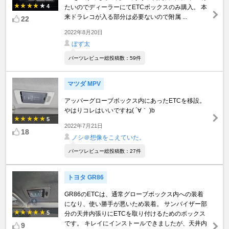
4
たいのでディーラーにてETCボックスのみ購入。 本
来ドラレコが入る部分は必要ないので附属 ...
22
2022年8月20日
ぼず太
パーツレビュー総投稿数：59件
マツダ MPV
アッパーグローブボックス内にあったETCを移設。
やはりコレはいいですね( ´∀｀ )b
5
2022年7月21日
18
ノシ＠想像をこえていた。
パーツレビュー総投稿数：27件
トヨタ GR86
GR86のETCは、通常グローブボックス内への装着
になり、使い勝手が悪いため装着。 サンバイザー部
5
分の天井内張りにETCを取り付けるためのボックス
です。 キレイにインストールできましたが、天井内
9