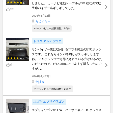
5
しました。 カーナビ連動ケーブルが3M 程なので助
手席バイザー迄ギリギリでした。
33
2024年6月12日
ろじすたー
パーツレビュー総投稿数：60件
トヨタ アルテッツァ
サンバイザー裏に取付けるマツダ純正のETCボック
スです。 これならインパネ周りがスッキリします
4
ね。 アルテッツァでも導入されている方がいるみた
いだったので、だいぶ前にとりあえず購入したので
6
すが.. ...
2024年4月19日
空賊Ｓ..
パーツレビュー総投稿数：201件
スズキ エブリイワゴン
エブリィワゴンda17w、バイザー裏にETCボックス