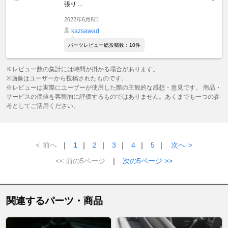
張り ...
2022年6月8日
kazsawad
パーツレビュー総投稿数：10件
※レビュー数の集計には時間が掛かる場合があります。
※画像はユーザーから投稿されたものです。
※レビューは実際にユーザーが使用した際の主観的な感想・意見です。 商品・
サービスの価値を客観的に評価するものではありません。あくまでも一つの参
考としてご活用ください。
<
前へ
｜
1
｜
2
｜
3
｜
4
｜
5
｜
次へ
>
<< 前の5ページ
｜
次の5ページ >>
関連するパーツ・商品