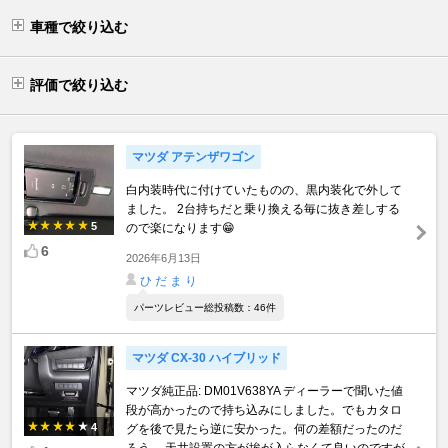
車種で絞り込む
評価で絞り込む
マツダ アテンザワゴン
白内装時代に付けていたものの、黒内装化で外して
ました。 2台持ちだと乗り換える毎に抜き差しする
5
ので楽になります😁
6
2026年6月13日
ひ だ ま り
パーツレビュー総投稿数：46件
マツダ CX-30 ハイブリッド
マツダ純正品: DM01V638YA ディーラーで聞いた値
段が高かったので持ち込みにしました。でもカタロ
4
グを後で見たら逆に安かった。何の差額だったのだ