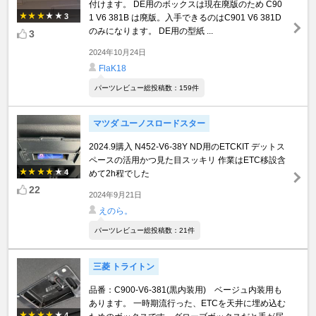
付けます。 DE用のボックスは現在廃版のため C90
3
1 V6 381B は廃版。入手できるのはC901 V6 381D
のみになります。 DE用の型紙 ...
3
2024年10月24日
FlaK18
パーツレビュー総投稿数：159件
マツダ ユーノスロードスター
2024.9購入 N452-V6-38Y ND用のETCKIT デットス
ペースの活用かつ見た目スッキリ 作業はETC移設含
4
めて2h程でした
22
2024年9月21日
えのら。
パーツレビュー総投稿数：21件
三菱 トライトン
品番：C900-V6-381(黒内装用) ベージュ内装用も
あります。 一時期流行った、ETCを天井に埋め込む
4