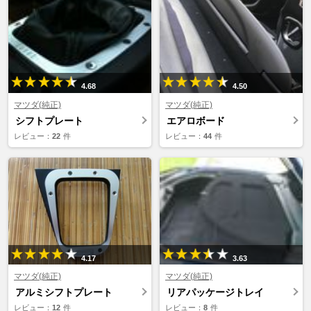
4.68
4.50
マツダ(純正)
マツダ(純正)
シフトプレート
エアロボード
レビュー：
22
件
レビュー：
44
件
4.17
3.63
マツダ(純正)
マツダ(純正)
アルミシフトプレート
リアパッケージトレイ
レビュー：
12
件
レビュー：
8
件