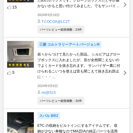
ためのボックスです。グローブボックスだと手が届
かないかもと思い付けてみました。でもサンバイ ...
15
2024年9月16日
T.COCOA@LC2T
パーツレビュー総投稿数：23件
三菱 コルトラリーアートバージョンR
前々からつけて見たかった部品。 シルビアはグロー
ブボックスに入れましたが、音が全然聞こえないの
5
でよくカードを抜き忘れます。 サンバイザー裏に付
けられるこいつを使えば音も聞こえて抜き忘れ防止
5
に・・・ ...
2024年9月6日
rei@S15
パーツレビュー総投稿数：32件
スバル BRZ
ETC の収納をビルトインにするアイテムです。 収
納が少ない車種なのでMAZDAの純正パーツを流用