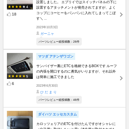
設置しました。 エブリイではスイッチパネルの下に
4
設置するアタッチメントが発売されてますが、よく
コップにコーヒーをパンパンに入れてしまってこぼ
18
す＼⁠ ...
2023年10月3日
ガーニャ
パーツレビュー総投稿数：26件
マツダ アテンザワゴン
サンバイザー裏にETCを格納できるBOXです ルーフ
の内張を開口するのに勇気がいりますが、それ以外
5
は簡単に施工できました
6
2023年6月30日
ひ だ ま り
パーツレビュー総投稿数：46件
ダイハツ エッセカスタム
カロッツェリアのETCを付けたんですがオシャレに