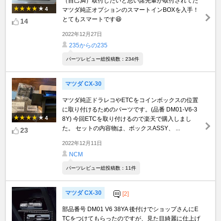
（自己満）取付したいと思い諸先輩が取付されてた
4
マツダ純正オプションのスマートインBOXを入手！
とてもスマートです😆
14
2022年12月27日
235からの235
パーツレビュー総投稿数：234件
マツダ CX-30
マツダ純正ドラレコやETCをコインボックスの位置
に取り付けるためのパーツです。(品番 DM01-V6-3
4
8Y) 今回ETCを取り付けるので楽天で購入しまし
た。 セットの内容物は、ボックスASSY、 ...
23
2022年12月11日
NCM
パーツレビュー総投稿数：11件
マツダ CX-30
[2]
部品番号 DM01 V6 38YA 後付けでショップさんにE
TCをつけてもらったのですが、見た目綺麗に仕上げ