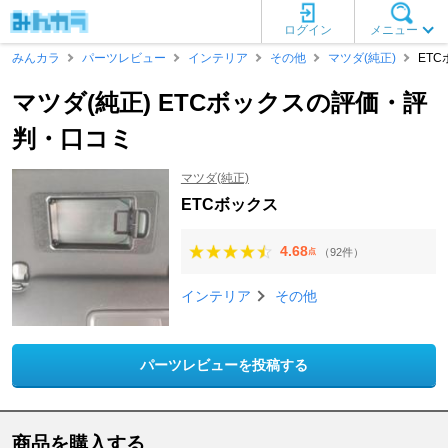
ログイン
メニュー
みんカラ
パーツレビュー
インテリア
その他
マツダ(純正)
ET
マツダ(純正) ETCボックスの評価・評
判・口コミ
マツダ(純正)
ETCボックス
4.68
（92件）
点
インテリア
その他
パーツレビューを投稿する
商品を購入する