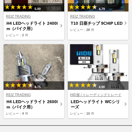
5.00
4.79
REIZ TRADING
REIZ TRADING
H4 LEDヘッドライト 2400l
T10 日亜チップ 9CHIP LED
m（バイク用）
レビュー：
28
件
レビュー：
2
件
4.75
4.90
REIZ TRADING
HID屋 / トレーディングトレード
H4 LEDヘッドライト 2600l
LEDヘッドライト WCシリ
m（バイク用）
ーズ
レビュー：
4
件
レビュー：
10
件