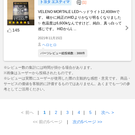
トヨタ エスティマ
[1]
VELENO MORTALE LEDヘッドライト12,400lmで
す。 確かに純正のHIDよりかなり明るくなりました
5
✨ 色温度は6,600kなんですけど、純白、真っ白って
感じです。 HIDからL ...
145
2021年11月15日
ヘロヒロ
パーツレビュー総投稿数：388件
※レビュー数の集計には時間が掛かる場合があります。
※画像はユーザーから投稿されたものです。
※レビューは実際にユーザーが使用した際の主観的な感想・意見です。 商品・
サービスの価値を客観的に評価するものではありません。あくまでも一つの参
考としてご活用ください。
<
前へ
｜
1
｜
2
｜
3
｜
4
｜
5
｜
次へ
>
<< 前の5ページ
｜
次の5ページ >>