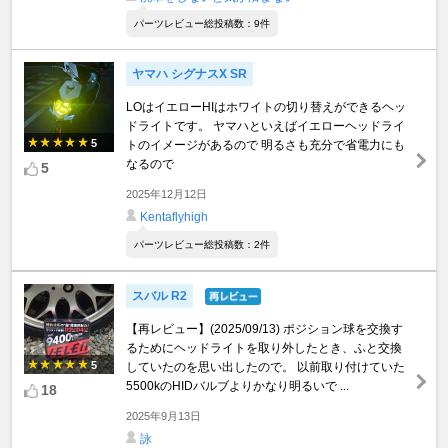
パーツレビュー総投稿数：9件
ヤマハ シグナスX SR
LOはイエローHIはホワイトの切り替えができるヘッ
ドライトです。 ヤマハといえばイエローヘッドライ
5
トのイメージがあるので 明るさも充分で省電力にも
なるので
5
2025年12月12日
Kentaflyhigh
パーツレビュー総投稿数：2件
スバル R2
【再レビュー】(2025/09/13) ポジション球を交換す
るためにヘッドライトを取り外したとき、ふと交換
5
していたのを思い出したので。 以前取り付けていた
5500kのHIDバルブよりかなり明るいで ...
18
2025年9月13日
詠