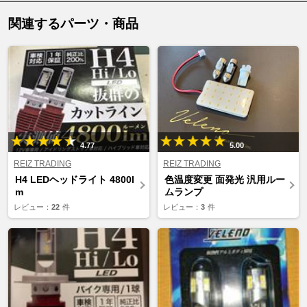
関連するパーツ・商品
4.77
5.00
REIZ TRADING
REIZ TRADING
H4 LEDヘッドライト 4800l
色温度変更 面発光 汎用ルー
m
ムランプ
レビュー：
22
件
レビュー：
3
件