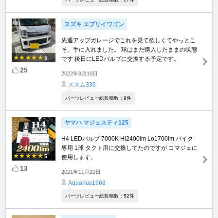
スズキ エブリイワゴン
先週アップガレージでこれを見て欲しくてやっとこ
そ、手に入れました。 球はまだ購入したままの状態
5
です 後日にLEDバルブに交換する予定です。
25
2022年8月10日
ススム336
パーツレビュー総投稿数：9件
ヤマハ マジェスティ125
H4 LEDバルブ 7000K Hi2400lm Lo1700lm バイク
専用 1球 タクト用に交換してたのですが コマジェに
5
使用します。
13
2021年11月20日
Aquarius1968
パーツレビュー総投稿数：52件