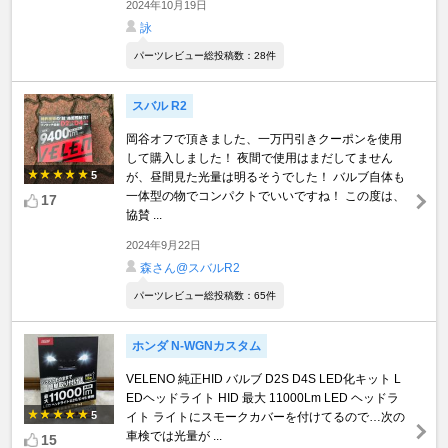
2024年10月19日
詠
パーツレビュー総投稿数：28件
スバル R2
岡谷オフで頂きました、一万円引きクーポンを使用
して購入しました！ 夜間で使用はまだしてません
5
が、昼間見た光量は明るそうでした！ バルブ自体も
一体型の物でコンパクトでいいですね！ この度は、
17
協賛 ...
2024年9月22日
森さん@スバルR2
パーツレビュー総投稿数：65件
ホンダ N-WGNカスタム
VELENO 純正HID バルブ D2S D4S LED化キット L
EDヘッドライト HID 最大 11000Lm LED ヘッドラ
5
イト ライトにスモークカバーを付けてるので…次の
車検では光量が ...
15