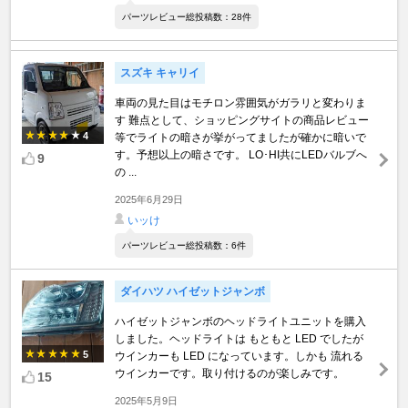
パーツレビュー総投稿数：28件
スズキ キャリイ
車両の見た目はモチロン雰囲気がガラリと変わりま
す 難点として、ショッピングサイトの商品レビュー
4
等でライトの暗さが挙がってましたが確かに暗いで
す。予想以上の暗さです。 LO･HI共にLEDバルブへ
9
の ...
2025年6月29日
いッけ
パーツレビュー総投稿数：6件
ダイハツ ハイゼットジャンボ
ハイゼットジャンボのヘッドライトユニットを購入
しました。ヘッドライトは もともと LED でしたが
5
ウインカーも LED になっています。しかも 流れる
ウインカーです。取り付けるのが楽しみです。
15
2025年5月9日