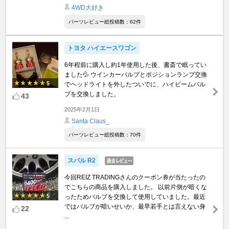
4WD大好き
パーツレビュー総投稿数：62件
トヨタ ハイエースワゴン
6年程前に購入し約1年使用した後、書斎で眠ってい
ました💦 ウインカーバルブとポジションランプ交換
5
でヘッドライトを外したついでに、ハイビームバル
ブを交換しました。
43
2025年2月1日
Santa Claus_
パーツレビュー総投稿数：70件
スバル R2
今回REIZ TRADINGさんのクーポン券が当たったの
でこちらの商品を購入しました。 以前片側が暗くな
5
ったためバルブを交換して使用していました。最近
ではバルブが暗いせいか、最早若手とは言えない身
22
...