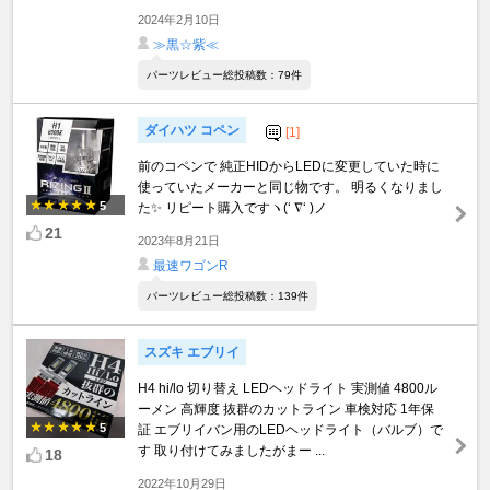
2024年2月10日
≫黒☆紫≪
パーツレビュー総投稿数：79件
ダイハツ コペン
[1]
前のコペンで 純正HIDからLEDに変更していた時に
使っていたメーカーと同じ物です。 明るくなりまし
5
た✨ リピート購入ですヽ(‘ ∇‘ )ノ
21
2023年8月21日
最速ワゴンR
パーツレビュー総投稿数：139件
スズキ エブリイ
H4 hi/lo 切り替え LEDヘッドライト 実測値 4800ル
ーメン 高輝度 抜群のカットライン 車検対応 1年保
5
証 エブリイバン用のLEDヘッドライト（バルブ）で
す 取り付けてみましたがまー ...
18
2022年10月29日