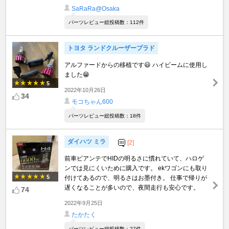
SaRaRa@Osaka
パーツレビュー総投稿数：112件
トヨタ ランドクルーザープラド
アルファードからの移植です😃 ハイビームに使用し
ました😁
5
2022年10月26日
34
モコちゃん600
パーツレビュー総投稿数：18件
ダイハツ ミラ
[2]
前車ビアンテでHIDの明るさに慣れていて、ハロゲ
ンでは見にくいために購入です。 ekワゴンにも取り
5
付けてあるので、明るさはお墨付き。 仕事で帰りが
遅くなることが多いので、夜間走行も安心です。
74
2022年9月25日
たかたく
パーツレビュー総投稿数：27件