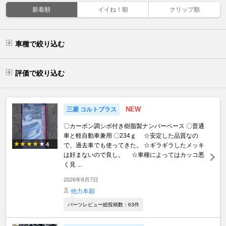
新着順
イイね！順
クリップ順
車種で絞り込む
評価で絞り込む
NEW
三菱 コルトプラス
〇カーボン調シボ付き樹脂製ナンバーベース 〇普通
車と軽自動車兼用 〇234ｇ ☆安定した品質なの
4
で、過去車でも使ってきた。 ☆ギラギラしたメッキ
は好まないので良し。 ☆車種によってはカッコ悪
く見 ...
2026年8月7日
他力本願
パーツレビュー総投稿数：63件