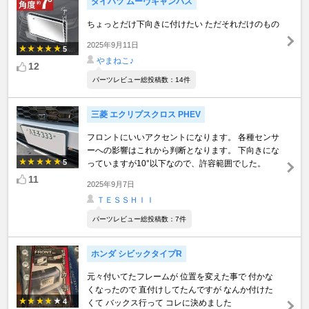
ダイハツ ムーヴキャンバス
ちょっとだけ下向きに付けたい ただそれだけのもの
2025年9月11日
5
やまねこ♪
12
パーツレビュー総投稿数：14件
三菱 エクリプスクロス PHEV
フロントにいいアクセントになります。 各種センサ
ーへの影響はこれから判断となります。 下向きにな
5
っていますが10°以下なので、許容範囲でした。
11
2025年9月7日
ＴＥＳＳＨＩＩ
パーツレビュー総投稿数：7件
ホンダ シビックタイプR
元々付いてたフレームが 位置を変えた事で 付かな
くなったので 直付けしてたんですが なんか付けた
4
くて バックス行って コレに決めました