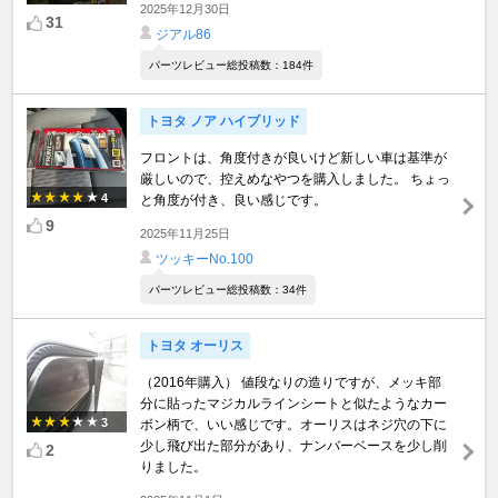
2025年12月30日
31
ジアル86
パーツレビュー総投稿数：184件
トヨタ ノア ハイブリッド
フロントは、角度付きが良いけど新しい車は基準が
厳しいので、控えめなやつを購入しました。 ちょっ
4
と角度が付き、良い感じです。
9
2025年11月25日
ツッキーNo.100
パーツレビュー総投稿数：34件
トヨタ オーリス
（2016年購入） 値段なりの造りですが、メッキ部
分に貼ったマジカルラインシートと似たようなカー
3
ボン柄で、いい感じです。オーリスはネジ穴の下に
少し飛び出た部分があり、ナンバーベースを少し削
2
りました。