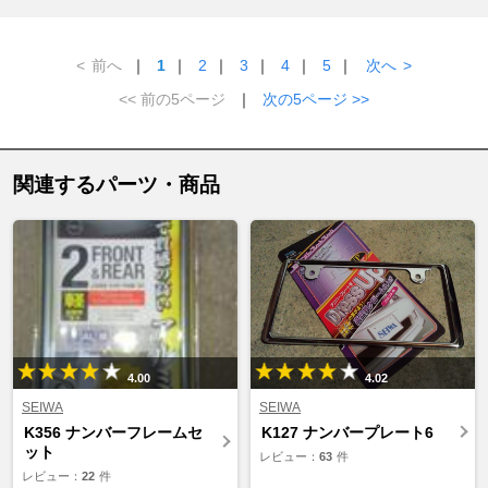
<
前へ
｜
1
｜
2
｜
3
｜
4
｜
5
｜
次へ
>
<< 前の5ページ
｜
次の5ページ >>
関連するパーツ・商品
4.00
4.02
SEIWA
SEIWA
K356 ナンバーフレームセ
K127 ナンバープレート6
ット
レビュー：
63
件
レビュー：
22
件