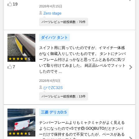
19
2026年4月15日
Zero stage
パーツレビュー総投稿数：70件
ダイハツ タント
スイフト用に買っていたのですが、イマイチ一体感
がなく御蔵入りしていたものです。 タントにナンバ
5
ーフレーム付けよっかなと思ってふとあるのに気づ
いて取り付けてみました。 純正品レベルでフィット
7
したのでそ ...
2026年4月5日
ひでZC32S
パーツレビュー総投稿数：13件
三菱 デリカD:5
ナンバーフレームよりもミャクミャクがよく見える
ようになったので⭐️5です🙆 GOQBUTOだとナンバ
5
ーだけで保持するので不安でしたが、ベースがある