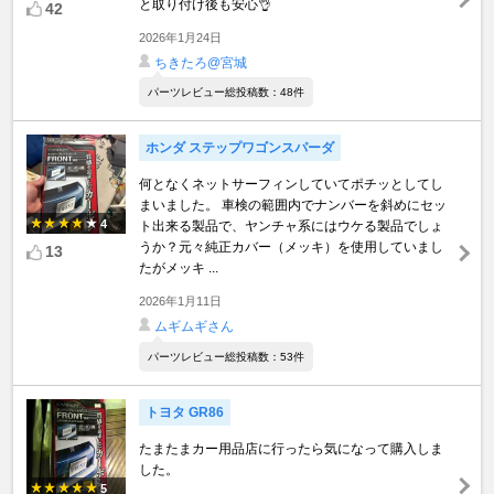
と取り付け後も安心👌
42
2026年1月24日
ちきたろ@宮城
パーツレビュー総投稿数：48件
ホンダ ステップワゴンスパーダ
何となくネットサーフィンしていてポチッとしてし
まいました。 車検の範囲内でナンバーを斜めにセッ
4
ト出来る製品で、ヤンチャ系にはウケる製品でしょ
うか？元々純正カバー（メッキ）を使用していまし
13
たがメッキ ...
2026年1月11日
ムギムギさん
パーツレビュー総投稿数：53件
トヨタ GR86
たまたまカー用品店に行ったら気になって購入しま
した。
5