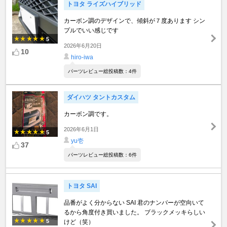
トヨタ ライズハイブリッド
カーボン調のデザインで、傾斜が７度あります シン
プルでいい感じです
5
2026年6月20日
10
hiro-iwa
パーツレビュー総投稿数：4件
ダイハツ タントカスタム
カーボン調です。
2026年6月1日
5
yu壱
37
パーツレビュー総投稿数：6件
トヨタ SAI
品番がよく分からない SAI 君のナンバーが空向いて
るから角度付き買いました。 ブラックメッキらしい
5
けど（笑）