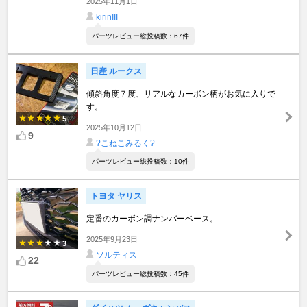
2025年11月1日
kirinIII
パーツレビュー総投稿数：67件
日産 ルークス
傾斜角度７度、リアルなカーボン柄がお気に入りで
す。
5
2025年10月12日
9
?こねこみるく?
パーツレビュー総投稿数：10件
トヨタ ヤリス
定番のカーボン調ナンバーベース。
2025年9月23日
3
ソルティス
22
パーツレビュー総投稿数：45件