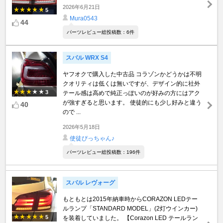
2026年6月21日
5
Mura0543
44
パーツレビュー総投稿数：6件
スバル WRX S4
ヤフオクで購入した中古品 コラゾンかどうかは不明
クオリティは低くは無いですが、デザイン的に社外
3
テール感は高めで純正っぽいのが好みの方にはアク
が強すぎると思います。 使徒的にも少し好みと違う
40
ので ...
2026年5月18日
使徒ぴっちゃん♪
パーツレビュー総投稿数：196件
スバル レヴォーグ
もともとは2015年納車時からCORAZON LEDテー
ルランプ「STANDARD MODEL」(2灯ウインカー)
5
を装着していました。 【Corazon LED テールラン