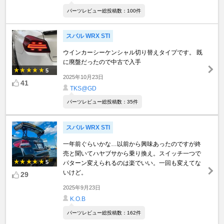
パーツレビュー総投稿数：100件
スバル WRX STI
ウインカーシーケンシャル切り替えタイプです。 既
に廃盤だったので中古で入手
5
2025年10月23日
41
TKS@GD
パーツレビュー総投稿数：35件
スバル WRX STI
一年前ぐらいかな…以前から興味あったのですが終
売と聞いてハヤブサから乗り換え。スイッチ一つで
5
パターン変えられるのは楽でいい。一回も変えてな
いけど。
29
2025年9月23日
K.O.B
パーツレビュー総投稿数：162件