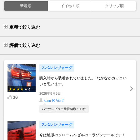
新着順
イイね！順
クリップ順
車種で絞り込む
評価で絞り込む
スバル レヴォーグ
購入時から装着されていました。 なかなかカッコい
いと思います。
4
2026年8月5日
36
kuni-R Ver2
パーツレビュー総投稿数：11件
スバル レヴォーグ
今は絶版のクロームベゼルのコラゾンテールです！