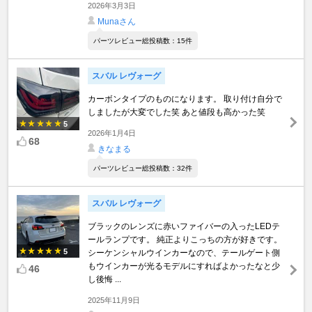
2026年3月3日
Munaさん
パーツレビュー総投稿数：15件
スバル レヴォーグ
カーボンタイプのものになります。 取り付け自分で
しましたが大変でした笑 あと値段も高かった笑
5
2026年1月4日
68
きなまる
パーツレビュー総投稿数：32件
スバル レヴォーグ
ブラックのレンズに赤いファイバーの入ったLEDテ
ールランプです。 純正よりこっちの方が好きです。
5
シーケンシャルウインカーなので、テールゲート側
もウインカーが光るモデルにすればよかったなと少
46
し後悔 ...
2025年11月9日