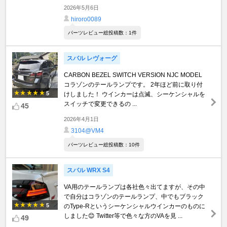
2026年5月6日
hiroro0089
パーツレビュー総投稿数：1件
スバル レヴォーグ
CARBON BEZEL SWITCH VERSION NJC MODEL
コラゾンのテールランプです。 2年ほど前に取り付
5
けしました！ ウインカーは点滅、シーケンシャルを
スイッチで変更できるの ...
45
2026年4月1日
3104@VM4
パーツレビュー総投稿数：10件
スバル WRX S4
VA用のテールランプは各社色々出てますが、その中
で自分はコラゾンのテールランプ、中でもブラック
5
のType-Rというシーケンシャルウインカーのものに
しました😊 Twitter等で色々な方のVAを見 ...
49