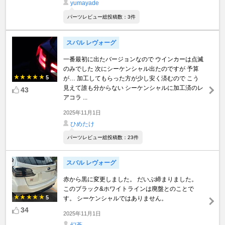
yumayade
パーツレビュー総投稿数：3件
スバル レヴォーグ
一番最初に出たバージョンなので ウインカーは点滅
のみでした 次にシーケンシャル出たのですが 予算
5
が… 加工してもらった方が少し安く済むので こう
見えて誰も分からない シーケンシャルに加工済のレ
43
アコラ ...
2025年11月1日
ひめたけ
パーツレビュー総投稿数：23件
スバル レヴォーグ
赤から黒に変更しました。 だいぶ締まりました。
このブラック&ホワイトラインは廃盤とのことで
5
す。 シーケンシャルではありません。
34
2025年11月1日