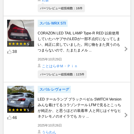
幻蒼
パーツレビュー総投稿数：16件
スバル WRX STI
CORAZON LED TAIL LAMP Type-R RED 以前使用
していたハヤブサのLEDが一部不点灯になってしま
5
い、純正に戻していました。同じ物をまた買うのも
つまらないので、たまたまメル ...
38
2025年10月29日
ことはら＠Ｍ・Ｐｉｎ
パーツレビュー総投稿数：115件
スバル レヴォーグ
LED テールランプ ブラックベゼル SWITCH Version
みんな着けてるコラゾンテール LFMで見るとこっち
5
が純正か、と思うほどの装着率 人と同じはイヤなヒ
ネクレモノのオイラでも カッ ...
46
2025年10月26日
うらわん