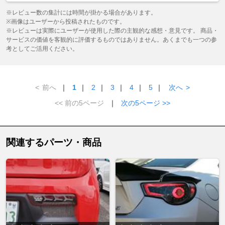
※レビュー数の集計には時間が掛かる場合があります。
※画像はユーザーから投稿されたものです。
※レビューは実際にユーザーが使用した際の主観的な感想・意見です。 商品・
サービスの価値を客観的に評価するものではありません。あくまでも一つの参
考としてご活用ください。
<
前へ
｜
1
｜
2
｜
3
｜
4
｜
5
｜
次へ
>
<< 前の5ページ
｜
次の5ページ >>
関連するパーツ・商品