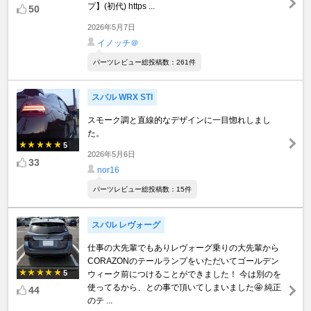
プ】(初代) https ...
50
2026年5月7日
イノッチ＠
パーツレビュー総投稿数：261件
スバル WRX STI
スモーク調と直線的なデザインに一目惚れしまし
た。
5
2026年5月6日
33
nor16
パーツレビュー総投稿数：15件
スバル レヴォーグ
仕事の大先輩でもありレヴォーグ乗りの大先輩から
CORAZONのテールランプをいただいてゴールデン
5
ウィーク前につけることができました！ 今は別のを
使ってるから、との事で頂いてしまいました🤩 純正
44
のテ ...