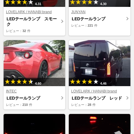
4.31
4.30
LOVELARK / HANABI brand
JUNYAN
LEDテールランプ スモー
LEDテールランプ
ク
レビュー：
221
件
レビュー：
32
件
4.60
4.46
INTEC
LOVELARK / HANABI brand
LEDテールランプ
LEDテールランプ レッド
レビュー：
210
件
レビュー：
28
件