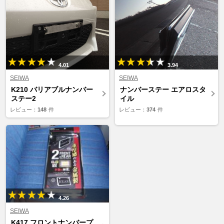
4.01
3.94
SEIWA
SEIWA
K210 バリアブルナンバー
ナンバーステー エアロスタ
ステー2
イル
レビュー：
148
件
レビュー：
374
件
4.26
SEIWA
K417 フロントナンバープ