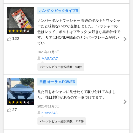
ホンダ シビックタイプR
ナンバーボルトワッシャー 普通のボルトとワッシャ
ーだと味気ないので 交換しました。 ワッシャーの
4
色はレッド、ボルトはブラック 大好きな黒赤仕様で
す。 リアはHONDA純正のナンバーフレームが付い
122
てい ...
2025年11月8日
MASAYA7
パーツレビュー総投稿数：93件
日産 オーラ e-POWER
見た目をオシャレに見せたくて取り付けてみまし
た。 後は封印があるので一個つけてます。
4
2025年11月8日
27
nismo343
パーツレビュー総投稿数：112件