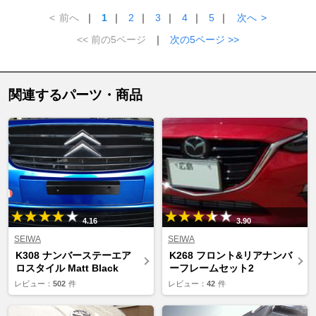
<
前へ
｜
1
｜
2
｜
3
｜
4
｜
5
｜
次へ
>
<< 前の5ページ
｜
次の5ページ >>
関連するパーツ・商品
4.16
3.90
SEIWA
SEIWA
K308 ナンバーステーエア
K268 フロント&リアナンバ
ロスタイル Matt Black
ーフレームセット2
レビュー：
502
件
レビュー：
42
件