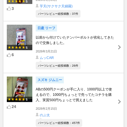
5
芋天(サクサク天婦羅)
3
パーツレビュー総投稿数：37件
日産 リーフ
以前から付けていたナンバーボルトが劣化してきた
ので交換しました。
5
2026年3月21日
6
ムッCAR
パーツレビュー総投稿数：26件
スズキ ジムニー
ABの500円クーポンが手に入り、1000円以上で使
えるので、1000円ちょっとで売ってたコチラを購
5
入、実質500円ちょっとで買えました
24
2026年2月15日
のぶ太
パーツレビュー総投稿数：457件