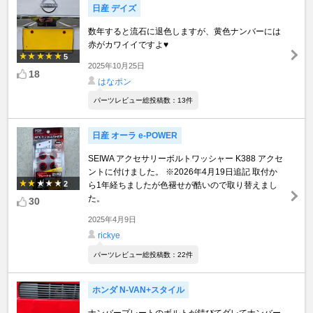
日産 デイズ
数年すると流石に退色しますが、黄色ナンバーには
赤がカワイイですよ♥
5
2025年10月25日
18
はなポン
パーツレビュー総投稿数：13件
日産 オーラ e-POWER
SEIWA アクセサリーボルトワッシャー K388 アクセ
ントに付けました。 ※2026年4月19日追記 取付か
2
ら1年経ちましたが色褪せが酷いので取り替えまし
た。
30
2025年4月9日
rickye
パーツレビュー総投稿数：22件
ホンダ N-VAN+スタイル