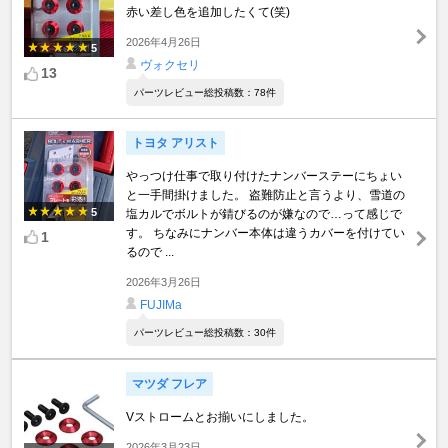
赤い差し色を追加したくて(笑)
2026年4月26日
5
ヴォクセリ
13
パーツレビュー総投稿数：78件
トヨタ アリスト
やっつけ仕事で取り付けたナンバーステーにちょい
と一手間掛けました。 盗難防止と言うより、雪道の
5
塩カルでボルトが錆びるのが嫌なので…って感じで
す。 ちなみにナンバー本体は違うカバーを付けてい
1
るので ...
2026年3月26日
FUJIMa
パーツレビュー総投稿数：30件
マツダ フレア
Vストロームとお揃いにしました。
2026年3月23日