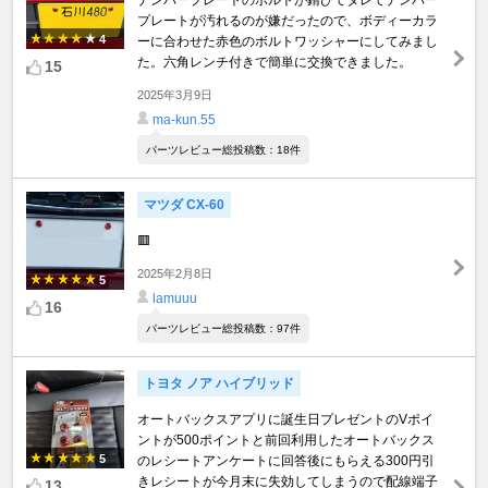
ナンバープレートのボルトが錆びてダレてナンバー
プレートが汚れるのが嫌だったので、ボディーカラ
4
ーに合わせた赤色のボルトワッシャーにしてみまし
た。六角レンチ付きで簡単に交換できました。
15
2025年3月9日
ma-kun.55
パーツレビュー総投稿数：18件
マツダ CX-60
🟥
2025年2月8日
5
lamuuu
16
パーツレビュー総投稿数：97件
トヨタ ノア ハイブリッド
オートバックスアプリに誕生日プレゼントのVポイ
ントが500ポイントと前回利用したオートバックス
5
のレシートアンケートに回答後にもらえる300円引
きレシートが今月末に失効してしまうので配線端子
13