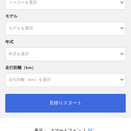
モデル
年式
走行距離（km）
見積りスタート
表示：
スマートフォン
|
PC