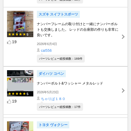
スズキ スイフトスポーツ
ナンバーフレームの取り付けと一緒にナンバーボル
トも交換しました。 レッドの台座部の作りも非常に
5
良いです。
19
2026年6月4日
cal556
パーツレビュー総投稿数：169件
ダイハツ コペン
ナンバーボルト&ワッシャー メタルレッド
2026年5月23日
5
ちゃりぱ１８０
19
パーツレビュー総投稿数：17件
トヨタ ヴォクシー