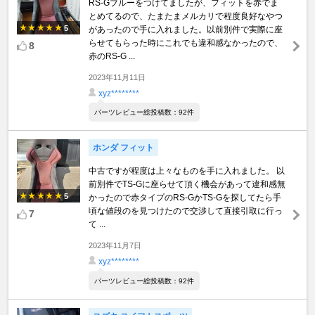
RS-Gブルーをつけてましたが、フィットを赤でま
とめてるので、たまたまメルカリで程度良好なやつ
5
があったので手に入れました。以前別件で実際に座
らせてもらった時にこれでも違和感なかったので、
8
赤のRS-G ...
2023年11月11日
xyz********
パーツレビュー総投稿数：92件
ホンダ フィット
中古ですが程度は上々なものを手に入れました。 以
前別件でTS-Gに座らせて頂く機会があって違和感無
5
かったので赤タイプのRS-GかTS-Gを探してたら手
頃な値段のを見つけたので交渉して直接引取に行っ
7
て ...
2023年11月7日
xyz********
パーツレビュー総投稿数：92件