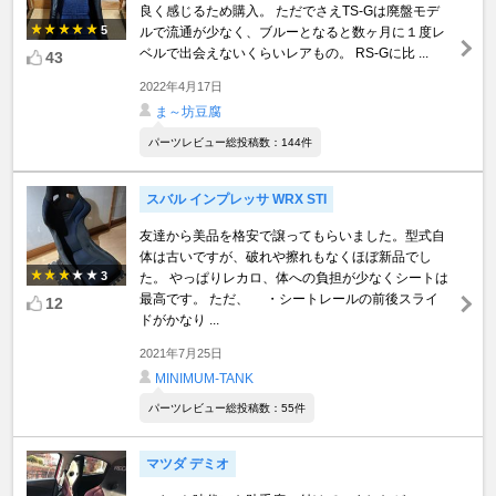
良く感じるため購入。 ただでさえTS-Gは廃盤モデ
5
ルで流通が少なく、ブルーとなると数ヶ月に１度レ
ベルで出会えないくらいレアもの。 RS-Gに比 ...
43
2022年4月17日
ま～坊豆腐
パーツレビュー総投稿数：144件
スバル インプレッサ WRX STI
友達から美品を格安で譲ってもらいました。型式自
体は古いですが、破れや擦れもなくほぼ新品でし
3
た。 やっぱりレカロ、体への負担が少なくシートは
最高です。 ただ、 ・シートレールの前後スライ
12
ドがかなり ...
2021年7月25日
MINIMUM-TANK
パーツレビュー総投稿数：55件
マツダ デミオ