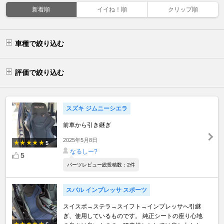
新着順
イイね！順
クリップ順
車種で絞り込む
評価で絞り込む
スズキ ジムニーシエラ
前車から引き継ぎ
2025年5月8日
5
なるしー?
5
パーツレビュー総投稿数：2件
スバル インプレッサ スポーツ
スイスポ→ステラ→スイフト→インプレッサへ引継
ぎ、使用しているものです。 純正シートの座り心地