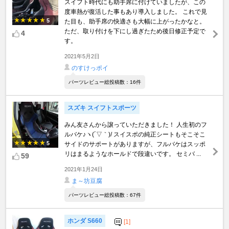
スイフト時代にも助手席に付けていましたが、この
度車熱が復活した事もあり導入しました。 これで見
5
た目も、助手席の快適さも大幅に上がったかなと。
ただ、取り付けを下にし過ぎたため後日修正予定で
4
す。
2021年5月2日
のすけっポイ
パーツレビュー総投稿数：16件
スズキ スイフトスポーツ
みん友さんから譲っていただきました！ 人生初のフ
ルバケ♪ヽ(´▽｀)/ スイスポの純正シートもそこそこ
5
サイドのサポートがありますが、フルバケはスッポ
リはまるようなホールドで段違いです。 セミバ ...
59
2021年1月24日
ま～坊豆腐
パーツレビュー総投稿数：67件
ホンダ S660
[1]