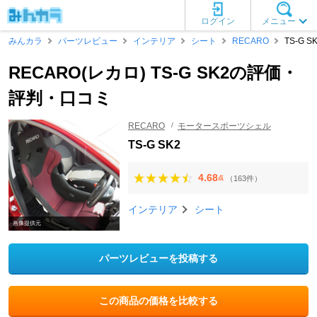
ログイン
メニュー
みんカラ
パーツレビュー
インテリア
シート
RECARO
TS-G S
RECARO(レカロ) TS-G SK2の評価・
評判・口コミ
RECARO
モータースポーツシェル
TS-G SK2
4.68
（163件）
点
インテリア
シート
画像提供元
パーツレビューを投稿する
この商品の価格を比較する