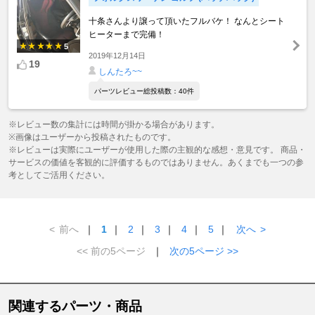
十条さんより譲って頂いたフルバケ！ なんとシート
ヒーターまで完備！
5
2019年12月14日
19
しんたろ~~
パーツレビュー総投稿数：40件
※レビュー数の集計には時間が掛かる場合があります。
※画像はユーザーから投稿されたものです。
※レビューは実際にユーザーが使用した際の主観的な感想・意見です。 商品・
サービスの価値を客観的に評価するものではありません。あくまでも一つの参
考としてご活用ください。
<
前へ
｜
1
｜
2
｜
3
｜
4
｜
5
｜
次へ
>
<< 前の5ページ
｜
次の5ページ >>
関連するパーツ・商品