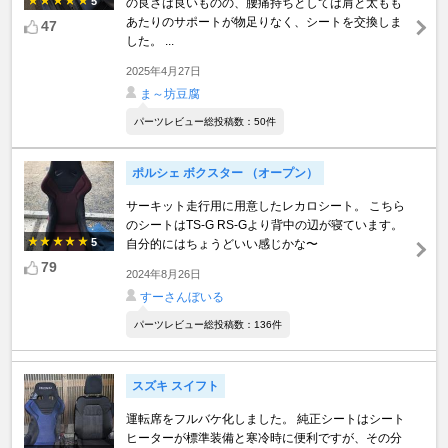
5
の良さは良いものの、腰痛持ちとしては肩と太もも
あたりのサポートが物足りなく、シートを交換しま
47
した。 ...
2025年4月27日
ま～坊豆腐
パーツレビュー総投稿数：50件
ポルシェ ボクスター （オープン）
サーキット走行用に用意したレカロシート。 こちら
のシートはTS-G RS-Gより背中の辺が寝ています。
5
自分的にはちょうどいい感じかな〜
79
2024年8月26日
すーさんぼいる
パーツレビュー総投稿数：136件
スズキ スイフト
運転席をフルバケ化しました。 純正シートはシート
ヒーターが標準装備と寒冷時に便利ですが、その分