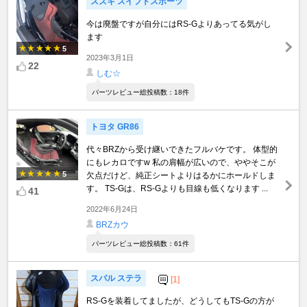
スズキ スイフトスポーツ
今は廃盤ですが自分にはRS-Gよりあってる気がし
ます
5
2023年3月1日
22
しむ☆
パーツレビュー総投稿数：18件
トヨタ GR86
代々BRZから受け継いできたフルバケです。 体型的
にもレカロですw 私の肩幅が広いので、ややそこが
5
欠点だけど、純正シートよりはるかにホールドしま
す。 TS-Gは、RS-Gよりも目線も低くなります ...
41
2022年6月24日
BRZカウ
パーツレビュー総投稿数：61件
スバル ステラ
[1]
RS-Gを装着してましたが、どうしてもTS-Gの方が