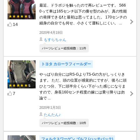
最近、ドラポジを触ったので再レビューです。 S66
0って車は165センチ以下の痩せ型のみが、真の性能
5
の発揮できる❗️と最初は思ってました。 170センチの
細身の自分でも何せ、小さくて運転しにくい。 ...
14
2020年4月19日
もすらちゃん
パーツレビュー総投稿数：11件
トヨタ カローラフィールダー
やっぱり自分にはRS-GよりTS-Gの方がしっくりき
ます。 ただ、頭の位置が感覚的にですが、後ろに頭
5
ひとつ分、下に頭半分くらい下がった感じになりま
すので、身長160センチ程度の嫁には乗り降りは勿
7
論で ...
2020年1月3日
たんたん♪
パーツレビュー総投稿数：10件
フォルクスワーゲン ゴルフ (ハッチバック)