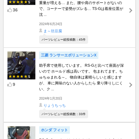
5
重量が増える… また、腰や肩のサポートがないの
で、コーナーで姿勢がズレる… TS-Gは着座位置が
36
沈 ...
2024年6月24日
ま～坊豆腐
パーツレビュー総投稿数：45件
三菱 ランサーエボリューションX
助手席で使用しています。 RS-Gと比べて座面が深
いので ホールド感は高いです。 包まれてます。ち
5
ゅちゅまれる～。 物自体は素晴らしいと感じます
が、 車に興味のない人からしたら 乗り降りしにく
9
い、ク ...
2024年1月20日
りょうちっち
パーツレビュー総投稿数：33件
ホンダ フィット