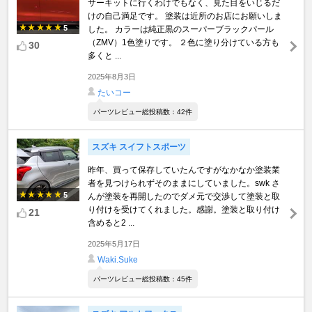
サーキットに行くわけでもなく、見た目をいじるだ
けの自己満足です。 塗装は近所のお店にお願いしま
5
した。 カラーは純正黒のスーパーブラックパール
（ZMV）1色塗りです。 ２色に塗り分けている方も
30
多くと ...
2025年8月3日
たいコー
パーツレビュー総投稿数：42件
スズキ スイフトスポーツ
昨年、買って保存していたんですがなかなか塗装業
者を見つけられずそのままにしていました。swk さ
5
んが塗装を再開したのでダメ元で交渉して塗装と取
り付けを受けてくれました。感謝。塗装と取り付け
21
含めると2 ...
2025年5月17日
Waki.Suke
パーツレビュー総投稿数：45件