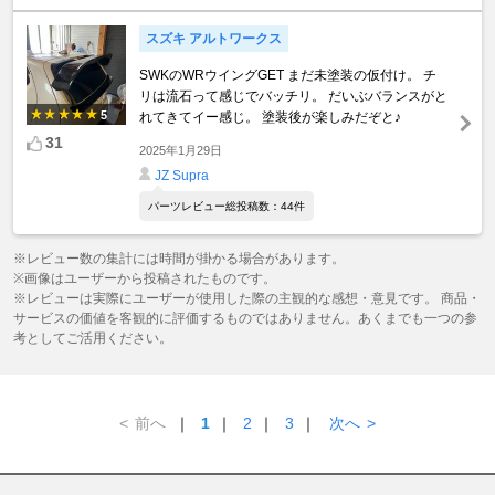
スズキ アルトワークス
SWKのWRウイングGET まだ未塗装の仮付け。 チ
リは流石って感じでバッチリ。 だいぶバランスがと
5
れてきてイー感じ。 塗装後が楽しみだぞと♪
31
2025年1月29日
JZ Supra
パーツレビュー総投稿数：44件
※レビュー数の集計には時間が掛かる場合があります。
※画像はユーザーから投稿されたものです。
※レビューは実際にユーザーが使用した際の主観的な感想・意見です。 商品・
サービスの価値を客観的に評価するものではありません。あくまでも一つの参
考としてご活用ください。
<
前へ
｜
1
｜
2
｜
3
｜
次へ
>