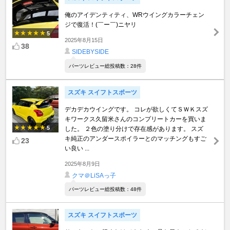
俺のアイデンティティ、WRウイングカラーチェン
ジで復活！(￣ー￣)ニヤリ
5
2025年8月15日
38
SIDEBYSIDE
パーツレビュー総投稿数：28件
スズキ スイフトスポーツ
デカデカウイングです。 コレが欲しくてＳＷＫスズ
キワークス久留米さんのコンプリートカーを買いま
5
した。 ２色の塗り分けで存在感があります。 スズ
キ純正のアンダースポイラーとのマッチングもすご
23
い良い ...
2025年8月9日
クマ＠LiSAっ子
パーツレビュー総投稿数：48件
スズキ スイフトスポーツ