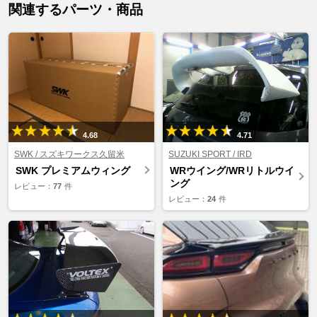
関連するパーツ・商品
4.68
4.71
SWK / スズキワークス久留米
SUZUKI SPORT / IRD
SWK プレミアムウィング
WRウイング/WRリトルウイ
ング
レビュー：
77
件
レビュー：
24
件