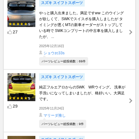
スズキ スイフトスポーツ
やっと購入出来ました。満足ですww このウイング
が欲しくて、SWKでスイスポを購入しましたが タ
5
イミングが悪くMTの新車オーダーがストップして
いる時で SWKコンプリートの中古車を購入しまし
27
たが、 ...
2025年12月16日
ショウzc33s
パーツレビュー総投稿数：69件
スズキ スイフトスポーツ
純正フルエアロからのSWK WRウイング。 洗車が
手洗いになってしまいましたが、格好いい。大満足
5
です。
29
2025年11月24日
マリーダ推し
パーツレビュー総投稿数：9件