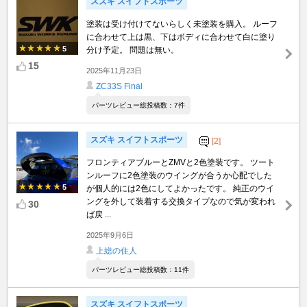
スズキ スイフトスポーツ
塗装は受け付けてないらしく未塗装を購入。 ルーフ
に合わせて上は黒、下はボディに合わせて白に塗り
5
分け予定。 問題は無い。
15
2025年11月23日
ZC33S Final
パーツレビュー総投稿数：7件
スズキ スイフトスポーツ
[2]
フロンティアブルーとZMVと2色塗装です。 ツート
ンルーフに2色塗装のウイングが合うか心配でした
5
が個人的には2色にしてよかったです。 純正のウイ
ングを外して装着する交換タイプなので気が変われ
30
ば戻 ...
2025年9月6日
上総の住人
パーツレビュー総投稿数：11件
スズキ スイフトスポーツ