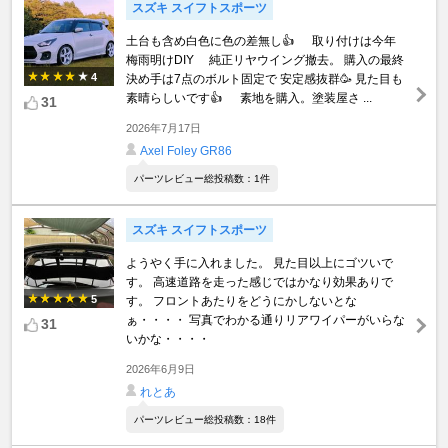
スズキ スイフトスポーツ
土台も含め白色に色の差無し👍 取り付けは今年
梅雨明けDIY 純正リヤウイング撤去。 購入の最終
4
決め手は7点のボルト固定で 安定感抜群🥳 見た目も
素晴らしいです👍 素地を購入。塗装屋さ ...
31
2026年7月17日
Axel Foley GR86
パーツレビュー総投稿数：1件
スズキ スイフトスポーツ
ようやく手に入れました。 見た目以上にゴツいで
す。 高速道路を走った感じではかなり効果ありで
5
す。 フロントあたりをどうにかしないとな
ぁ・・・・ 写真でわかる通りリアワイパーがいらな
31
いかな・・・・
2026年6月9日
れとあ
パーツレビュー総投稿数：18件