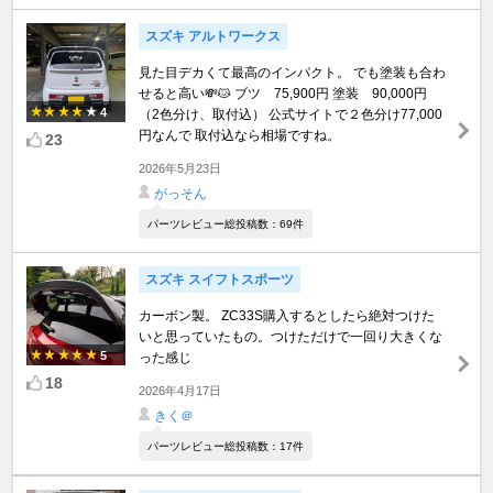
スズキ アルトワークス
見た目デカくて最高のインパクト。 でも塗装も合わ
せると高い💸😿 ブツ 75,900円 塗装 90,000円
4
（2色分け、取付込） 公式サイトで２色分け77,000
円なんで 取付込なら相場ですね。
23
2026年5月23日
がっそん
パーツレビュー総投稿数：69件
スズキ スイフトスポーツ
カーボン製。 ZC33S購入するとしたら絶対つけた
いと思っていたもの。つけただけで一回り大きくな
5
った感じ
18
2026年4月17日
きく＠
パーツレビュー総投稿数：17件