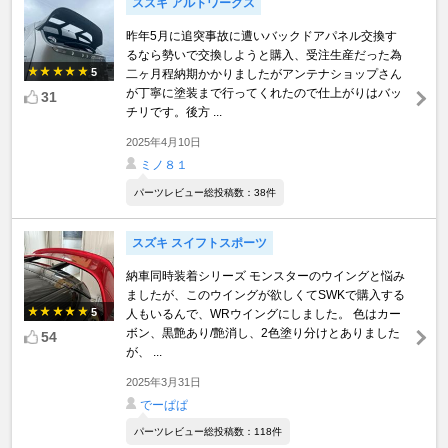
スズキ アルトワークス
昨年5月に追突事故に遭いバックドアパネル交換す
るなら勢いで交換しようと購入、受注生産だった為
5
二ヶ月程納期かかりましたがアンテナショップさん
が丁寧に塗装まで行ってくれたので仕上がりはバッ
31
チリです。後方 ...
2025年4月10日
ミノ８１
パーツレビュー総投稿数：38件
スズキ スイフトスポーツ
納車同時装着シリーズ モンスターのウイングと悩み
ましたが、このウイングが欲しくてSWKで購入する
5
人もいるんで、WRウイングにしました。 色はカー
ボン、黒艶あり/艶消し、2色塗り分けとありました
54
が、 ...
2025年3月31日
でーぱぱ
パーツレビュー総投稿数：118件