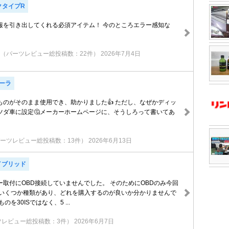
クタイプR
報を引き出してくれる必須アイテム！ 今のところエラー感知な
（パーツレビュー総投稿数：22件）
2026年7月4日
ローラ
ものがそのまま使用でき、助かりました👍 ただし、なぜかディッ
ツダ車に設定🤔メーカーホームページに、そうしろって書いてあ
ーツレビュー総投稿数：13件）
2026年6月13日
イブリッド
ー取付にOBD接続していませんでした。 そのためにOBDのみ今回
 いくつか種類があり、どれを購入するのが良いか分かりませんで
のを30ISではなく、5 ...
ツレビュー総投稿数：3件）
2026年6月7日