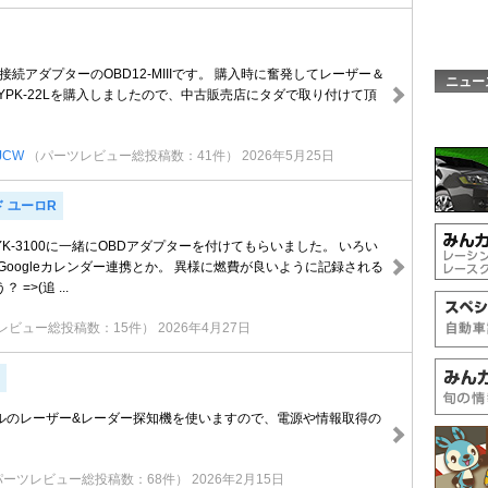
OBDII接続アダプターのOBD12-MIIIです。 購入時に奮発してレーザー＆
ニュー
YPK-22Lを購入しましたので、中古販売店にタダで取り付けて頂
JCW
（パーツレビュー総投稿数：41件）
2026年5月25日
 ユーロR
K-3100に一緒にOBDアダプターを付けてもらいました。 いろい
Googleカレンダー連携とか。 異様に燃費が良いように記録される
=>(追 ...
レビュー総投稿数：15件）
2026年4月27日
ルのレーザー&レーダー探知機を使いますので、電源や情報取得の
。
パーツレビュー総投稿数：68件）
2026年2月15日