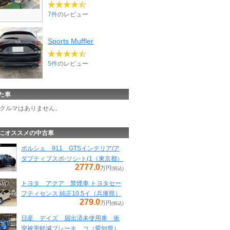
7件
のレビュー
Sports Muffler
5件
のレビュー
た車
クルマはありません。
にオススメの中古車
ポルシェ 911 GTSインテリア/ア
ダプティブスポ-ツシ-ト(1（東京都）
2777.0
万円
(税込)
トヨタ アクア 禁煙車 トヨタセー
フティセンス 純正10.5イ（兵庫県）
279.0
万円
(税込)
日産 デイズ 届出済未使用車 衝
突被害軽減ブレーキ コ（愛知県）