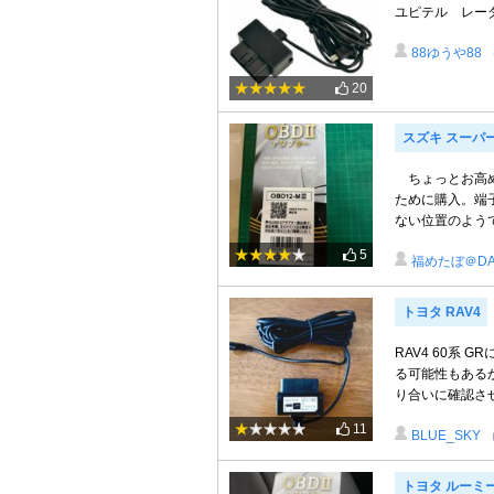
ユピテル レーダ
88ゆうや88
20
スズキ スーパ
ちょっとお高め
ために購入。端
ない位置のようで
5
福めたぼ＠DA
トヨタ RAV4
RAV4 60系
る可能性もある
り合いに確認させ
11
BLUE_SKY
トヨタ ルーミ