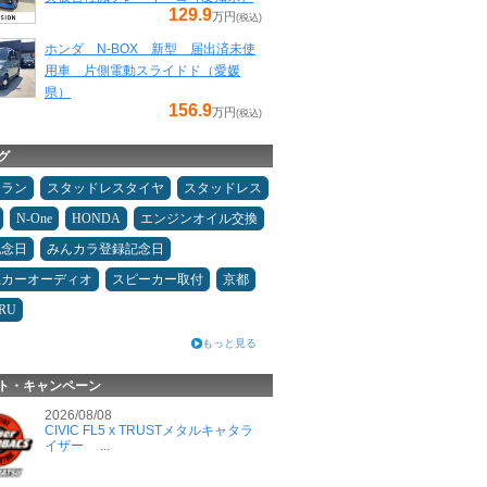
129.9
万円
(税込)
ホンダ N-BOX 新型 届出済未使
用車 片側電動スライドド（愛媛
県）
156.9
万円
(税込)
グ
ュラン
スタッドレスタイヤ
スタッドレス
N-One
HONDA
エンジンオイル交換
記念日
みんカラ登録記念日
県カーオーディオ
スピーカー取付
京都
RU
もっと見る
ト・キャンペーン
2026/08/08
CIVIC FL5 x TRUSTメタルキャタラ
イザー ...