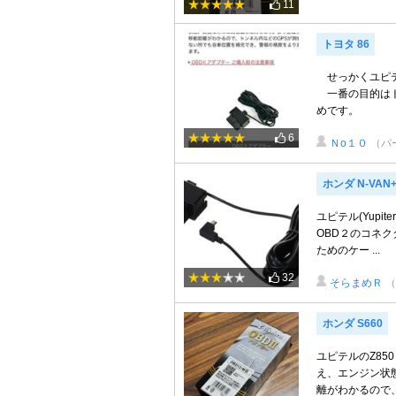
11
トヨタ 86
せっかくユピテ
一番の目的はト
めです。
6
Ｎo１０
（パ
ホンダ N-VA
ユピテル(Yupite
OBD２のコネ
ためのケー ...
32
そらまめＲ
（
ホンダ S660
ユピテルのZ85
え、エンジン状
離がわかるので、