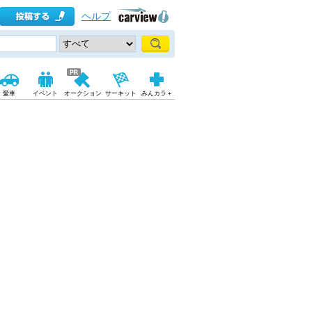
ヘルプ
愛車
イベント
オークション
サーキット
みんカラ＋