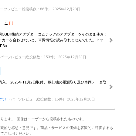
ーツレビュー総投稿数：86件）
2025年12月28日
[1]
OBDII接続アダプター コムテックのアダプターをそのまま使おう
カーを合わせないと、車両情報が読み取れませんでした。 http
wPBa
パーツレビュー総投稿数：153件）
2025年12月23日
日購入。 2025年11月2日取付。 探知機の電源取り及び車両データ取
すけ
（パーツレビュー総投稿数：15件）
2025年12月20日
あります。 画像はユーザーから投稿されたものです。
主観的な感想・意見です。商品・サービスの価値を客観的に評価するも
してご活用ください。