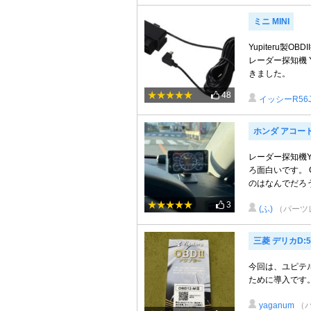
ミニ MINI
Yupiteru製
レーダー探知機 
きました。
48
イッシーR56
ホンダ アコード
レーダー探知機Y
ろ面白いです。 
のはなんでだろう？ 
3
(ふ)
（パーツ
三菱 デリカD:5
今回は、ユピテ
ために導入です
yaganum
（