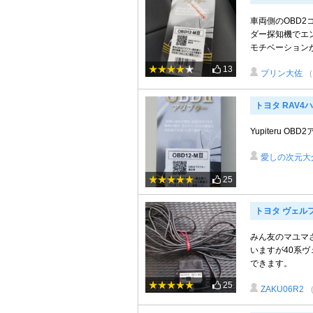
車両側のOBD2
ダー探知機でエ
モチベーションが
13
プリン大佐
（
トヨタ RAV4
Yupiteru OB
愛しの次元大
25
トヨタ ヴェル
みん友のマユマ
いますが40系ヴ
できます。
25
ZAKU06R2