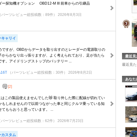
ー探知機オプション OBD12-M III 前車からの引継品
（パーツレビュー総投稿数：89件）
2026年8月3日
ーキャリイ
ですが、OBDからデータを取り出すのとレーダーの電源取りの
子からかなり出っ張りますが、よく考えられており、足が当たら
最近見
す。アイドリングストップのバッテリー ...
最近見た
16T
（パーツレビュー総投稿数：30件）
2026年8月2日
あなた
[2]
 GRにはこの製品使えませんでした😿 取り外した際に配線が切れてい
かもしれませんので以前つながった車と同じクルマ乗っている知
てもらおうと思っています。 ...
（パーツレビュー総投稿数：62件）
2026年7月23日
ーカスタム