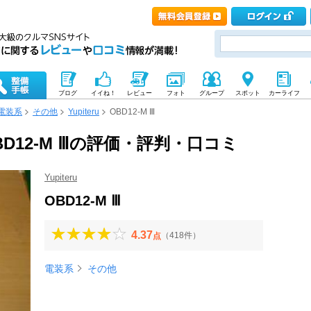
ブログ
イイね！
レビュー
フォト
グループ
スポット
カーライフ
電装系
その他
Yupiteru
OBD12-M Ⅲ
 OBD12-M Ⅲの評価・評判・口コミ
Yupiteru
OBD12-M Ⅲ
4.37
（418件）
点
電装系
その他