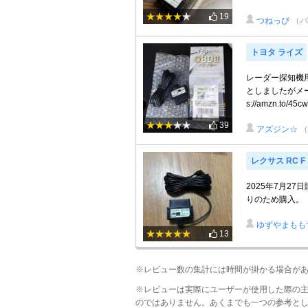
19
つねっぴ
（パ
トヨタ ライズ
レーダー探知機用
としましたがメー
s://amzn.to/45c
39
アズジン☆
（
レクサス RC F
2025年7月27
りのため購入。
ゆずやまもも
13
※レビュー数の集計には時間が掛かる場合が
※レビューは実際にユーザーが使用した際の
のではありません。あくまでも一つの参考と