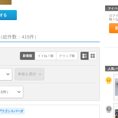
マイペ
する
ログ
様々
（総件数：415件）
新着順
イイね！順
クリップ順
人気パ
15件）
プワゴンスパーダ