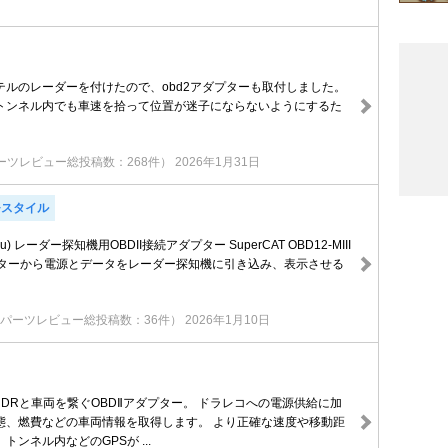
ルのレーダーを付けたので、obd2アダプターも取付しました。
ンネル内でも車速を拾って位置が迷子にならないようにするた
ーツレビュー総投稿数：268件）
2026年1月31日
N+スタイル
ru) レーダー探知機用OBDII接続アダプター SuperCAT OBD12-MIII
クターから電源とデータをレーダー探知機に引き込み、表示させる
パーツレビュー総投稿数：36件）
2026年1月10日
0 DRと車両を繋ぐOBDⅡアダプター。 ドラレコへの電源供給に加
態、燃費などの車両情報を取得します。 より正確な速度や移動距
トンネル内などのGPSが ...