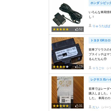
ホンダ シビッ
いろんな車両情
し！
りゅうたぱぱ
52
トヨタ GRカ
前車プリウスの
プスイッチはマ
るんだもん🥺
13
☆うご☆
（パ
レクサス ISハ
前車ではレーダ
購入しました。
した。 車両そのも
31
だ い
（パー