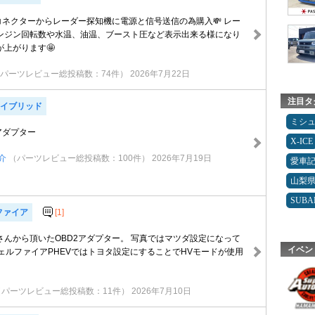
コネクターからレーダー探知機に電源と信号送信の為購入💸 レー
ンジン回転数や水温、油温、ブースト圧など表示出来る様になり
上がります🤩
パーツレビュー総投稿数：74件）
2026年7月22日
注目タ
ハイブリッド
ミシ
D2アダプター
X-ICE
介
（パーツレビュー総投稿数：100件）
2026年7月19日
愛車
山梨
SUBA
ファイア
[1]
さんから頂いたOBD2アダプター。 写真ではマツダ設定になって
イベン
ェルファイアPHEVではトヨタ設定にすることでHVモードが使用
（パーツレビュー総投稿数：11件）
2026年7月10日