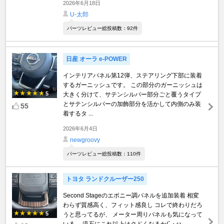
2026年6月18日
U-太郎
パーツレビュー総投稿数：92件
日産 オーラ e-POWER
インテリアパネル第12弾、ステアリング下部に装着
するガーニッシュです。 この部分のガーニッシュは
5
大きく分けて、サテンシルバー部分ごと覆うタイプ
とサテンシルバーの加飾部分を活かして内側のみ装
55
着するタ ...
2026年6月4日
newgroovy
パーツレビュー総投稿数：110件
トヨタ ランドクルーザー250
Second Stageのエボニー調パネルを追加装着 相変
わらず質感高く、フィット感良し コレで終わりだろ
5
うと思ってるが、 メーター周りパネルも気になって
いる… 流石にこれ以上はクドくなるか(´・ω ...