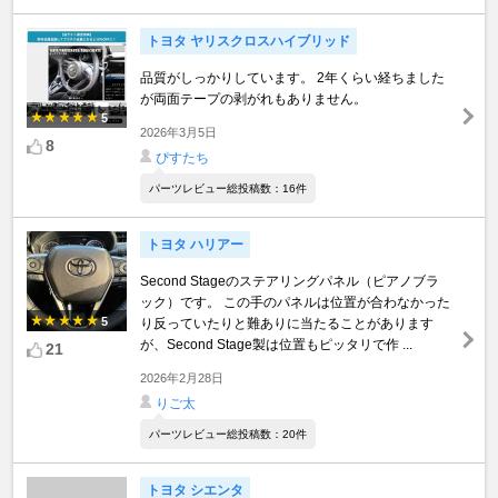
トヨタ ヤリスクロスハイブリッド
品質がしっかりしています。 2年くらい経ちました
が両面テープの剥がれもありません。
5
2026年3月5日
8
ぴすたち
パーツレビュー総投稿数：16件
トヨタ ハリアー
Second Stageのステアリングパネル（ピアノブラ
ック）です。 この手のパネルは位置が合わなかった
5
り反っていたりと難ありに当たることがあります
が、Second Stage製は位置もピッタリで作 ...
21
2026年2月28日
りご太
パーツレビュー総投稿数：20件
トヨタ シエンタ