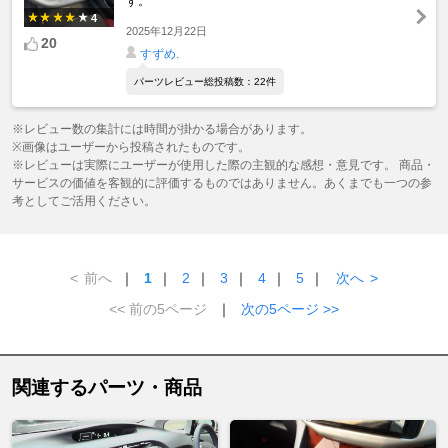
す。
4
2025年12月22日
20
すずめ.
パーツレビュー総投稿数：22件
※レビュー数の集計には時間が掛かる場合があります。
※画像はユーザーから投稿されたものです。
※レビューは実際にユーザーが使用した際の主観的な感想・意見です。 商品・
サービスの価値を客観的に評価するものではありません。あくまでも一つの参
考としてご活用ください。
<
前へ
｜
1
｜
2
｜
3
｜
4
｜
5
｜
次へ
>
<< 前の5ページ
｜
次の5ページ >>
関連するパーツ・商品