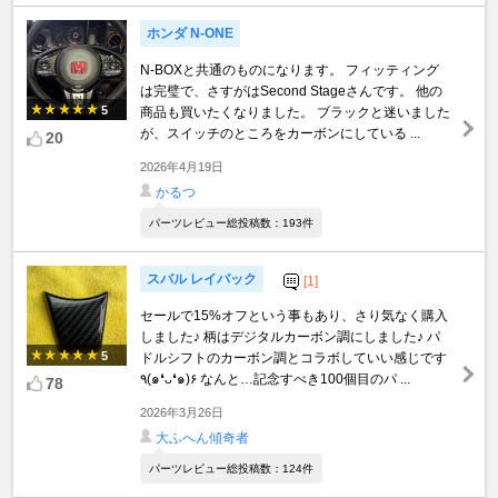
ホンダ N-ONE
N-BOXと共通のものになります。 フィッティング
は完璧で、さすがはSecond Stageさんです。 他の
5
商品も買いたくなりました。 ブラックと迷いました
が、スイッチのところをカーボンにしている ...
20
2026年4月19日
かるつ
パーツレビュー総投稿数：193件
スバル レイバック
[1]
セールで15%オフという事もあり、さり気なく購入
しました♪ 柄はデジタルカーボン調にしました♪ パ
5
ドルシフトのカーボン調とコラボしていい感じです
٩(๑❛ᴗ❛๑)۶ なんと…記念すべき100個目のパ ...
78
2026年3月26日
大ふへん傾奇者
パーツレビュー総投稿数：124件