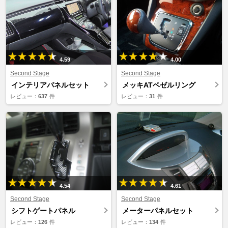
4.59
4.00
Second Stage
Second Stage
インテリアパネルセット
メッキATベゼルリング
レビュー：
637
件
レビュー：
31
件
4.54
4.61
Second Stage
Second Stage
シフトゲートパネル
メーターパネルセット
レビュー：
126
件
レビュー：
134
件