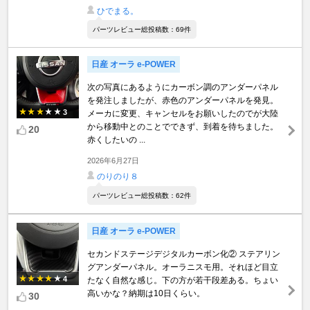
ひでまる。
パーツレビュー総投稿数：69件
日産 オーラ e-POWER
次の写真にあるようにカーボン調のアンダーパネル
を発注しましたが、赤色のアンダーパネルを発見。
3
メーカに変更、キャンセルをお願いしたのでが大陸
から移動中とのことでできず、到着を待ちました。
20
赤くしたいの ...
2026年6月27日
のりのり８
パーツレビュー総投稿数：62件
日産 オーラ e-POWER
セカンドステージデジタルカーボン化② ステアリン
グアンダーパネル。オーラニスモ用。それほど目立
4
たなく自然な感じ。下の方が若干段差ある。ちょい
高いかな？納期は10日くらい。
30