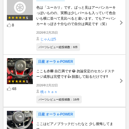
色は「ユーカリ」です。ぱっと見はアーバンカーキ
っぽいものの、実際は少しパールも入っていて色合
5
いも横に並べて見比べると違います。でもアーバン
カーキっぽさ十分なので自分は満足です（笑）
8
2026年2月25日
じゃんぼ5
パーツレビュー総投稿数：6件
日産 オーラ e-POWER
ここも赤🟥 自己満です😂 勿論安定のセカンドステ
ージ成形は完璧です👍 脱脂して貼るだけです‼️
5
2026年2月22日
48
桃ｃｈａｎ
パーツレビュー総投稿数：16件
日産 オーラ e-POWER
ここはピアノブラックだったなと 少し後悔してま