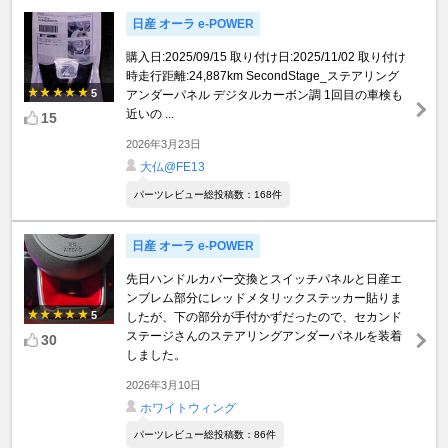
日産 オーラ e-POWER
購入日:2025/09/15 取り付け日:2025/11/02 取り付け
時走行距離:24,887km SecondStage_ステアリング
5
アンダーパネル デジタルカーボン調 1回目の車検も
近いの ...
15
2026年3月23日
大仏@FE13
パーツレビュー総投稿数：168件
日産 オーラ e-POWER
先日ハンドルカバー交換とスイッチパネルと日産エ
ンブレム部分にレッドメタリックステッカー貼りま
5
したが、下の部分が手付かずだったので、セカンド
ステージさんのステアリングアンダーパネルを装着
30
しました。
2026年3月10日
ホワイトウィング
パーツレビュー総投稿数：86件