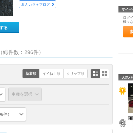
みんカラ＋ブログ
マイペ
ログ
様々
する
（総件数：296件）
新着順
イイね！順
クリップ順
人気パ
96件）