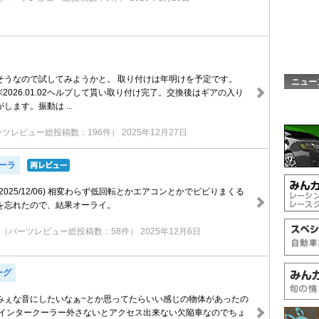
そうなので試してみようかと。 取り付けは年明けを予定です。
ニュー
wk ※2026.01.02ヘルプして貰い取り付け完了。交換後はギアの入り
します。振動は ...
ーツレビュー総投稿数：196件）
2025年12月27日
ローラ
2025/12/06) 相変わらず低回転とかエアコンとかでビビりまくる
を忘れたので、結果オーライ。
（パーツレビュー総投稿数：58件）
2025年12月6日
ーグ
みぇな音にしたいなぁ~とか思ってたらいい感じの物体があったの
 インタークーラー外さないとアクセス出来ない欠陥車なのでちょ