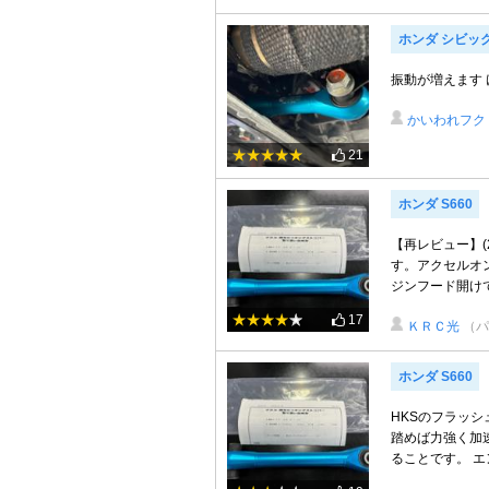
ホンダ シビッ
振動が増えます
かいわれフク
21
ホンダ S660
【再レビュー】(
す。アクセルオ
ジンフード開けて
17
ＫＲＣ光
（パ
ホンダ S660
HKSのフラッ
踏めば力強く加
ることです。 エ