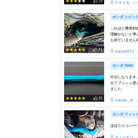
19
ＫＲＣ光
（パ
ホンダ シビッ
これほど費用対
理解がないと導
も得ていません
41
masa@FL5
ホンダ S660
中古になります
せてブッシュ買
ました。
25
orange._yt
（
ホンダ フィッ
ほぼクスコパー
きょーすけ-