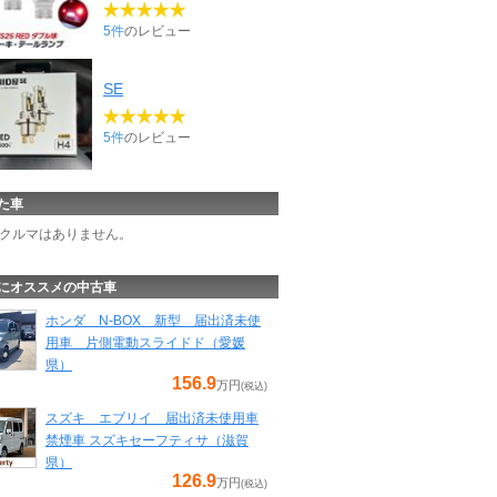
5件
のレビュー
SE
5件
のレビュー
た車
クルマはありません。
にオススメの中古車
ホンダ N-BOX 新型 届出済未使
用車 片側電動スライドド（愛媛
県）
156.9
万円
(税込)
スズキ エブリイ 届出済未使用車
禁煙車 スズキセーフティサ（滋賀
県）
126.9
万円
(税込)