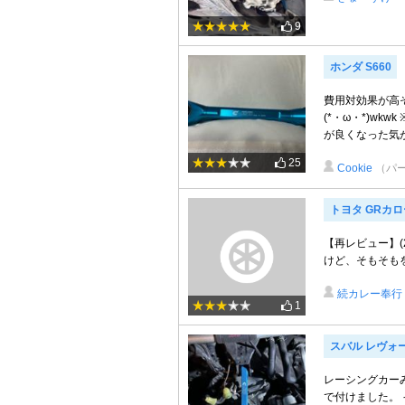
9
ホンダ S660
費用対効果が高
(*・ω・*)wk
が良くなった気が
25
Cookie
（パ
トヨタ GRカ
【再レビュー】(
けど、そもそも
続カレー奉行
1
スバル レヴォ
レーシングカー
で付けました。