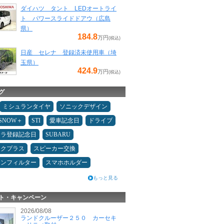
ダイハツ タント LEDオートライ
ト パワースライドドアウ（広島
県）
184.8
万円
(税込)
日産 セレナ 登録済未使用車（埼
玉県）
424.9
万円
(税込)
グ
ミシュランタイヤ
ソニックデザイン
ESNOW＋
STI
愛車記念日
ドライブ
カラ登録記念日
SUBARU
ックプラス
スピーカー交換
コンフィルター
スマホホルダー
もっと見る
ト・キャンペーン
2026/08/08
ランドクルーザー２５０ カーセキ