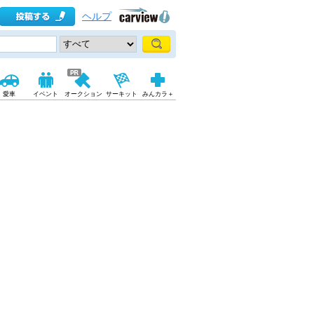
ヘルプ
愛車
イベント
オークション
サーキット
みんカラ＋