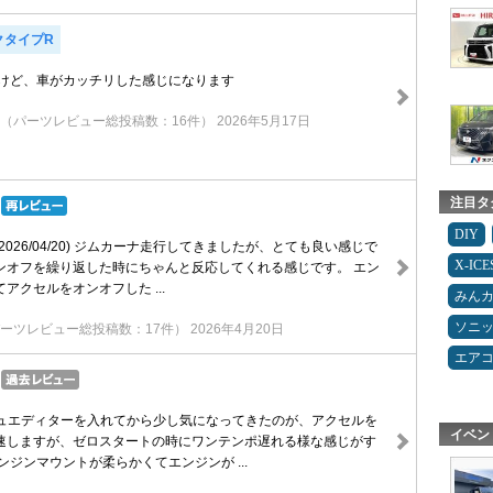
クタイプR
 けど、車がカッチリした感じになります
（パーツレビュー総投稿数：16件）
2026年5月17日
注目タ
DIY
2026/04/20) ジムカーナ走行してきましたが、とても良い感じで
X-IC
ンオフを繰り返した時にちゃんと反応してくれる感じです。 エン
アクセルをオンオフした ...
みん
ソニ
ーツレビュー総投稿数：17件）
2026年4月20日
エア
シュエディターを入れてから少し気になってきたのが、アクセルを
イベン
速しますが、ゼロスタートの時にワンテンポ遅れる様な感じがす
ンジンマウントが柔らかくてエンジンが ...