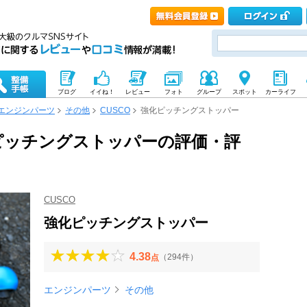
ブログ
イイね！
レビュー
フォト
グループ
スポット
カーライフ
エンジンパーツ
その他
CUSCO
強化ピッチングストッパー
強化ピッチングストッパーの評価・評
CUSCO
強化ピッチングストッパー
4.38
（294件）
点
エンジンパーツ
その他