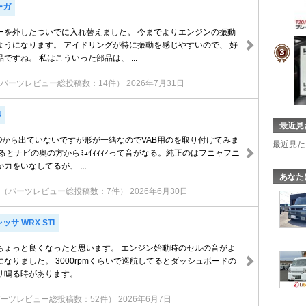
ーガ
ーを外したついでに入れ替えました。 今までよりエンジンの振動
ようになります。 アイドリングが特に振動を感じやすいので、 好
ですね。 私はこういった部品は、 ...
パーツレビュー総投稿数：14件）
2026年7月31日
4
最近見
COから出ていないですが形が一緒なのでVAB用のを取り付けてみま
最近見た
るとナビの奥の方からﾐｭｲｨｨｨｨって音がなる。純正のはフニャフニ
力をいなしてるが、 ...
あなた
（パーツレビュー総投稿数：7件）
2026年6月30日
サ WRX STI
ちょっと良くなったと思います。 エンジン始動時のセルの音がよ
なりました。 3000rpmくらいで巡航してるとダッシュボードの
リ鳴る時があります。
ーツレビュー総投稿数：52件）
2026年6月7日