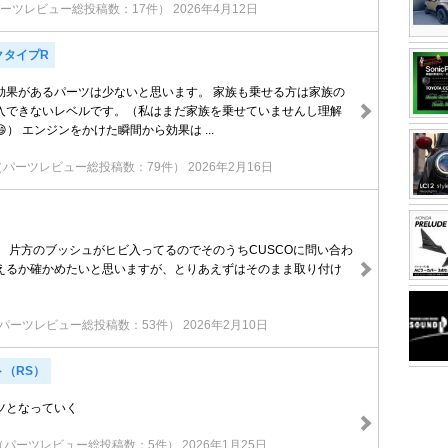
ーツレビュー総投稿数：17件）
2026年4月12日
クタイプR
効果があるパーツは少ないと思います。 家族も乗せる方は家族の
入できないレベルです。（私はまだ家族を乗せていませんし理解
） エンジンをかけた瞬間から効果は ...
（パーツレビュー総投稿数：79件）
2026年2月16日
。 片方のブッシュがヒビ入ってるのでそのうちCUSCOに問い合わ
えるか確かめたいと思いますが、とりあえずはそのまま取り付け
パーツレビュー総投稿数：53件）
2026年2月10日
ト（RS）
ツとなっていく
（パーツレビュー総投稿数：5件）
2026年1月25日