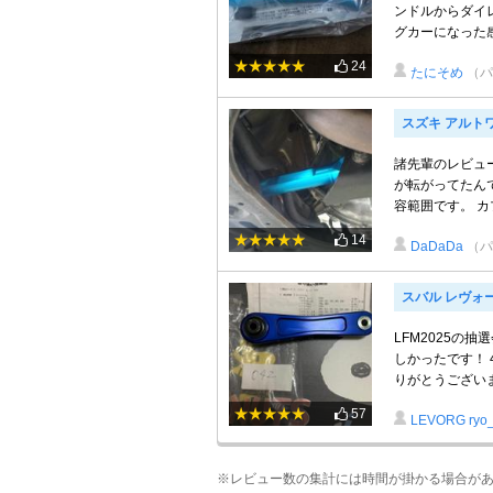
ンドルからダイ
グカーになった感じ
24
たにそめ
（パ
スズキ アルト
諸先輩のレビュ
が転がってたん
容範囲です。 カ
14
DaDaDa
（パ
スバル レヴォ
LFM2025の
しかったです！ 
りがとうございます
57
LEVORG ryo
※レビュー数の集計には時間が掛かる場合が