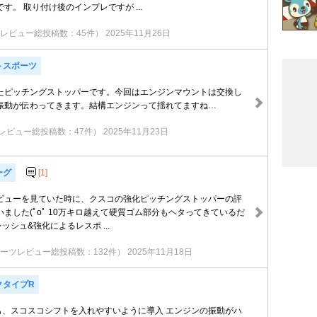
す。 取り付け後のインプレですが ...
レビュー総投稿数：45件）
2025年11月26日
トスポーツ
たピッチングストッパーです。今回はエンジンマウントは交換し
振動が伝わってきます。結構エンジンって揺れてますね…
レビュー総投稿数：47件）
2025年11月23日
ーグ
[1]
ビューを見ていた時に、クスコの強化ピッチングストッパーの評
ました(ﾟoﾟ 10万キロ越えて硬質ゴム部分もヘタってきているだ
レッシュ&強化によるレスポ ...
ーツレビュー総投稿数：132件）
2025年11月18日
クタイプR
も、スコスコシフトを入れやすいように導入 エンジンの振動がハ