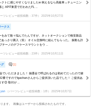
レクトに感じやすくなりましたw 例えるなら高級車→チューニン
 APIT東雲で行われたFL ...
ーツレビュー総投稿数：37件）
2025年10月27日
ワークス
ーをみて散々悩んでたんですが、ネットオークションで格安新品
であっさり購入（笑） オイル交換時に組んでもらった。 振動も許
プチーノのデフケースマウントをウ ...
ーツレビュー総投稿数：23件）
2025年10月11日
ーグ
[1]
抽選会でいただきました！ 抽選会で呼ばれるのは初めてだったので嬉
42番ですのでIgachanさんからご提供頂いた品でした！ ご提供あ
😊 取付が ...
_yan
（パーツレビュー総投稿数：1件）
2025年10月7日
あります。 画像はユーザーから投稿されたものです。