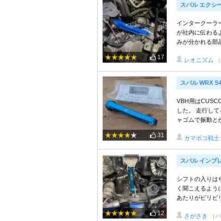
スバル エクシ
インタークーラ
が社内に伝わる
みが分かれる部品
17
レオニズム
（
スバル WRX S
VBH用はCUS
した。 走行して
ャゴムで振動とか
31
カマボコ戦士
スバル インプレッ
シフトの入りは
く聞こえるように
あたりがビリビ
12
さがさき
（パ