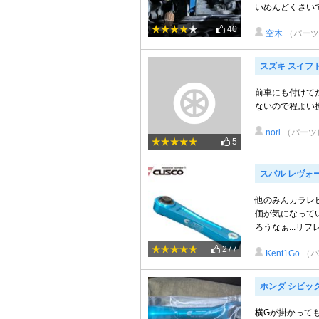
いめんどくさいで
40
空木
（パーツ
スズキ スイフ
前車にも付けて
ないので程よい
nori
（パーツ
5
スバル レヴォ
他のみんカラレ
価が気になってい
ろうなぁ...リフ
277
Kent1Go
（パ
ホンダ シビッ
横Gが掛かって