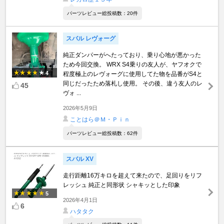
パーツレビュー総投稿数：20件
スバル レヴォーグ
純正ダンパーがへたっており、乗り心地が悪かった
ため今回交換。 WRX S4乗りの友人が、ヤフオクで
4
程度極上のレヴォーグに使用してた物を品番がS4と
同じだったため落札し使用。 その後、違う友人のレ
45
ヴォ ...
2026年5月9日
ことはら＠Ｍ・Ｐｉｎ
パーツレビュー総投稿数：62件
スバル XV
走行距離16万キロを超えて来たので、足回りをリフ
レッシュ 純正と同形状 シャキッとした印象
5
2026年4月1日
6
ハタタク