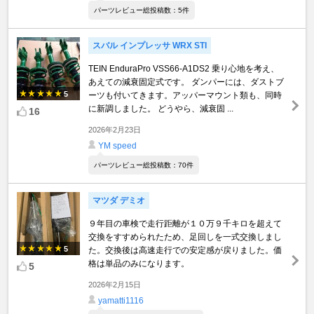
パーツレビュー総投稿数：5件
スバル インプレッサ WRX STI
TEIN EnduraPro VSS66-A1DS2 乗り心地を考え、
あえての減衰固定式です。 ダンパーには、ダストブ
5
ーツも付いてきます。アッパーマウント類も、同時
に新調しました。 どうやら、減衰固 ...
16
2026年2月23日
YM speed
パーツレビュー総投稿数：70件
マツダ デミオ
９年目の車検で走行距離が１０万９千キロを超えて
交換をすすめられたため、足回しを一式交換しまし
5
た。交換後は高速走行での安定感が戻りました。価
格は単品のみになります。
5
2026年2月15日
yamatti1116