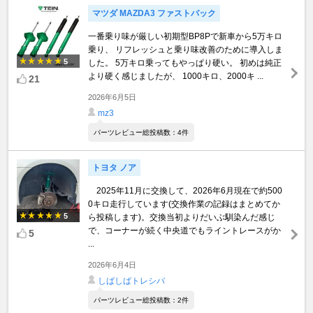
マツダ MAZDA3 ファストバック
一番乗り味が厳しい初期型BP8Pで新車から5万キロ
乗り、 リフレッシュと乗り味改善のために導入しま
5
した。 5万キロ乗ってもやっぱり硬い。 初めは純正
より硬く感じましたが、 1000キロ、2000キ ...
21
2026年6月5日
mz3
パーツレビュー総投稿数：4件
トヨタ ノア
2025年11月に交換して、2026年6月現在で約500
0キロ走行しています(交換作業の記録はまとめてか
5
ら投稿します)。交換当初よりだいぶ馴染んだ感じ
で、コーナーが続く中央道でもライントレースがか
5
...
2026年6月4日
しばしばトレシバ
パーツレビュー総投稿数：2件