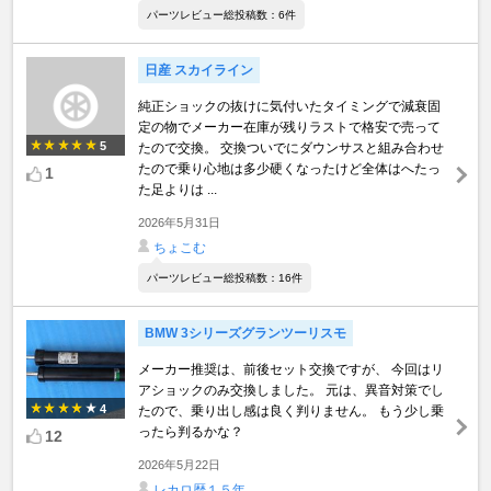
パーツレビュー総投稿数：6件
日産 スカイライン
純正ショックの抜けに気付いたタイミングで減衰固
定の物でメーカー在庫が残りラストで格安で売って
5
たので交換。 交換ついでにダウンサスと組み合わせ
たので乗り心地は多少硬くなったけど全体はへたっ
1
た足よりは ...
2026年5月31日
ちょこむ
パーツレビュー総投稿数：16件
BMW 3シリーズグランツーリスモ
メーカー推奨は、前後セット交換ですが、 今回はリ
アショックのみ交換しました。 元は、異音対策でし
4
たので、乗り出し感は良く判りません。 もう少し乗
ったら判るかな？
12
2026年5月22日
レカロ歴１５年