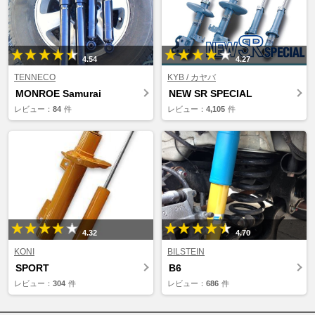
4.54
4.27
TENNECO
KYB / カヤバ
MONROE Samurai
NEW SR SPECIAL
レビュー：
84
件
レビュー：
4,105
件
4.32
4.70
KONI
BILSTEIN
SPORT
B6
レビュー：
304
件
レビュー：
686
件