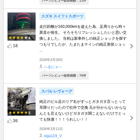
パーツレビュー総投稿数：11件
スズキ スイフトスポーツ
走行距離が160,000kmを超えた為、足周りから時々
異音が発生。 そろそろリフレッシュしたいと思い交
4
換しました。 当初は新車外しの純正ショックを探す
つもりでしたが、たまたまテインの純正形状ショッ
18
...
2026年3月29日
へるにゃ～
パーツレビュー総投稿数：76件
スバル レヴォーグ
純正のビル足のリア右がずっとガタガタ言っとって
耳障りだったので社外で交換 元が分からないからな
5
んとも言えないけどガタガタ聞こえないだけでとっ
ても快適！！！うれしい！！
36
2026年3月11日
xiga119_V