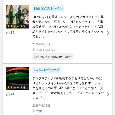
日産 エクストレイル
10万㎞を超え最近フロントよりカタカタコトコト異
音が気になり F23に次いでTEINをチョイス 見事
5
異音解消 でも柔らかいかな？と思ったらリアも新
品と交換したらしっとりして段差も軽くイナシとっ
12
てもい ...
2026年6月3日
くるくる3127
パーツレビュー総投稿数：35件
スバル レヴォーグ
ダンプマチック2を堪能するつもりでしたが、やは
りビルシュタイン特有の異音に耐えきれず… ショッ
5
クを変えるのが手っ取り早いということで導入、見
事にゴトゴト音が消えました！ プローバのローダウ
41
ンスプ ...
2026年6月2日
YSK