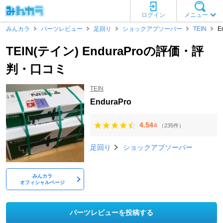
ログイン
メニュー
みんカラ
パーツレビュー
足回り
ショックアブソーバー
TEIN
E
TEIN(テイン) EnduraProの評価・評
判・口コミ
TEIN
EnduraPro
4.54
（235件）
点
足回り
ショックアブソーバー
みんカラ
オフィシャルページ
パーツレビューを投稿する