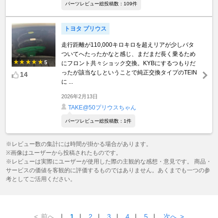
パーツレビュー総投稿数：109件
トヨタ プリウス
走行距離が110,000キロキロを超えリアが少しバタ
ついてへたったかなと感じ、まだまだ長く乗るため
5
にフロント共々ショック交換。KYBにするつもりだ
ったが該当なしということで純正交換タイプのTEIN
14
に ...
2026年2月13日
TAKE@50プリウスちゃん
パーツレビュー総投稿数：1件
※レビュー数の集計には時間が掛かる場合があります。
※画像はユーザーから投稿されたものです。
※レビューは実際にユーザーが使用した際の主観的な感想・意見です。 商品・
サービスの価値を客観的に評価するものではありません。あくまでも一つの参
考としてご活用ください。
<
前へ
｜
1
｜
2
｜
3
｜
4
｜
5
｜
次へ
>