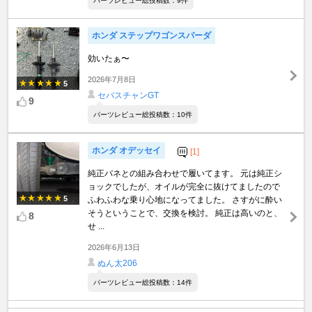
パーツレビュー総投稿数：9件
ホンダ ステップワゴンスパーダ
効いたぁ〜
2026年7月8日
5
セバスチャンGT
9
パーツレビュー総投稿数：10件
ホンダ オデッセイ
[1]
純正バネとの組み合わせで履いてます。 元は純正シ
ョックでしたが、オイルが完全に抜けてましたので
5
ふわふわな乗り心地になってました。 さすがに酔い
そうということで、交換を検討。 純正は高いのと、
8
せ ...
2026年6月13日
ぬん太206
パーツレビュー総投稿数：14件