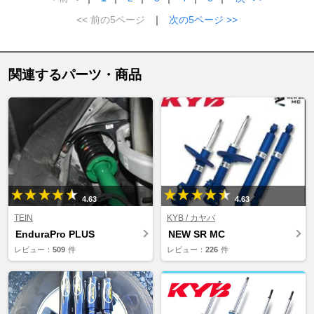
<< 前の5ページ
｜
次の5ページ >>
関連するパーツ・商品
4.63
4.63
TEIN
KYB / カヤバ
EnduraPro PLUS
NEW SR MC
レビュー：
509
件
レビュー：
226
件