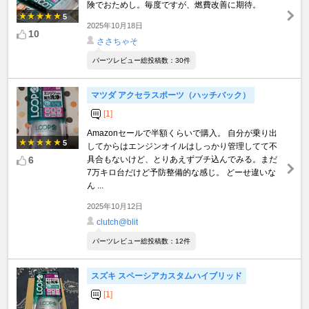
険でおためし。毎度ですが、燃費改善に期待。
5
2025年10月18日
10
ささちゃそ
パーツレビュー総投稿数：30件
マツダ アクセラスポーツ（ハッチバック）
[1]
Amazonセールで半額くらいで購入。 自分が乗り出
5
してからはエンジンオイルはしっかり管理してて不
6
具合もないけど、とりあえずブチ込んでみる。まだ
7万キロ台だけど予防整備的な感じ。 どーせ違いな
ん ...
2025年10月12日
clutch@blit
パーツレビュー総投稿数：12件
スズキ スペーシアカスタムハイブリッド
[1]