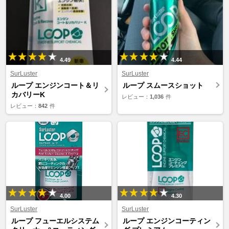
4.49
4.44
SurLuster
SurLuster
ループ エンジンコート＆リ
ループ スムースショット
カバリーK
レビュー：
1,036
件
レビュー：
842
件
4.00
4.30
SurLuster
SurLuster
ループ フューエルシステム
ループ エンジンコーティン