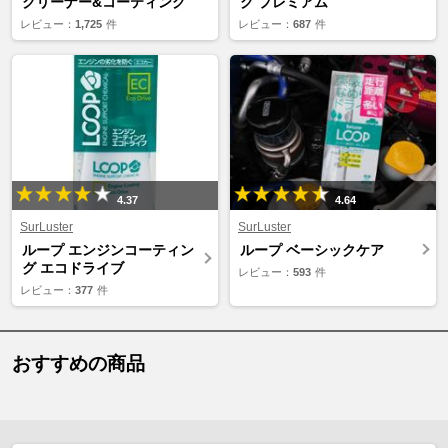
クリーナー&コーティング
グ プレミアム
レビュー：
1,725
件
レビュー：
687
件
4.37
4.64
SurLuster
SurLuster
ループ エンジンコーティン
ループ ベーシックケア
グ エコドライブ
レビュー：
593
件
レビュー：
377
件
おすすめの商品