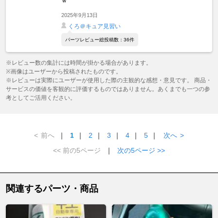
ｗ
2025年9月13日
くろ＠キュア見習い
パーツレビュー総投稿数：36件
※レビュー数の集計には時間が掛かる場合があります。
※画像はユーザーから投稿されたものです。
※レビューは実際にユーザーが使用した際の主観的な感想・意見です。 商品・
サービスの価値を客観的に評価するものではありません。あくまでも一つの参
考としてご活用ください。
<
前へ
｜
1
｜
2
｜
3
｜
4
｜
5
｜
次へ
>
<< 前の5ページ
｜
次の5ページ >>
関連するパーツ・商品