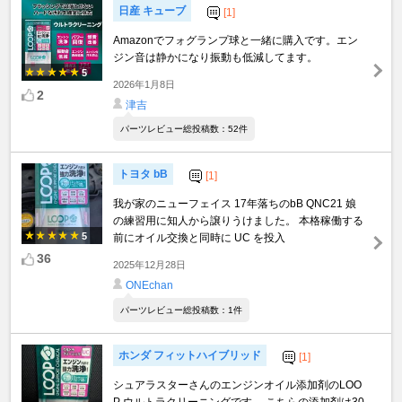
日産 キューブ
[1]
Amazonでフォグランプ球と一緒に購入です。エン
ジン音は静かになり振動も低減してます。
5
2026年1月8日
2
津吉
パーツレビュー総投稿数：52件
トヨタ bB
[1]
我が家のニューフェイス 17年落ちのbB QNC21 娘
の練習用に知人から譲りうけました。 本格稼働する
5
前にオイル交換と同時に UC を投入
36
2025年12月28日
ONEchan
パーツレビュー総投稿数：1件
ホンダ フィットハイブリッド
[1]
シュアラスターさんのエンジンオイル添加剤のLOO