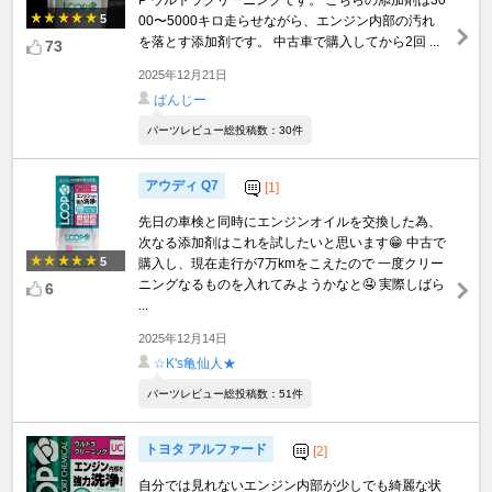
P ウルトラクリーニングです。 こちらの添加剤は30
5
00〜5000キロ走らせながら、エンジン内部の汚れ
を落とす添加剤です。 中古車で購入してから2回 ...
73
2025年12月21日
ぱんじー
パーツレビュー総投稿数：30件
アウディ Q7
[1]
先日の車検と同時にエンジンオイルを交換した為、
次なる添加剤はこれを試したいと思います😁 中古で
5
購入し、現在走行が7万kmをこえたので 一度クリー
ニングなるものを入れてみようかなと🤤 実際しばら
6
...
2025年12月14日
☆K's亀仙人★
パーツレビュー総投稿数：51件
トヨタ アルファード
[2]
自分では見れないエンジン内部が少しでも綺麗な状