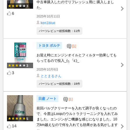
中古車購入したのでリフレッシュ用に 購入しまし
3
た。
6
2025年10月11日
ken1blue
パーツレビュー総投稿数：11件
トヨタ ポルテ
[1]
お迎え時にエンジンオイルとフィルター効果しても
らってるので投入_(┐「ε:)_
3
2025年10月6日
3
ととまるさん
パーツレビュー総投稿数：18件
日産 ノート
[1]
前回バルブクリーナーを入れて調子が良くなったの
で、今度はLoopのウルトラクリーニングを入れてみ
5
ました。エンジンがご機嫌な感じになりました。10
万km越えなので何を入れても効果がある気がします
14