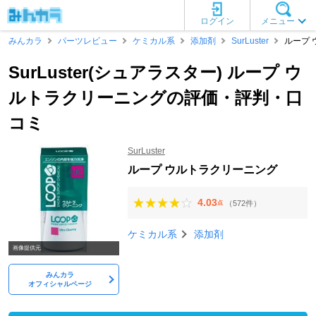
ログイン
メニュー
みんカラ
パーツレビュー
ケミカル系
添加剤
SurLuster
ループ
SurLuster(シュアラスター) ループ ウ
ルトラクリーニングの評価・評判・口
コミ
SurLuster
ループ ウルトラクリーニング
4.03
（572件）
点
ケミカル系
添加剤
画像提供元
みんカラ
オフィシャルページ