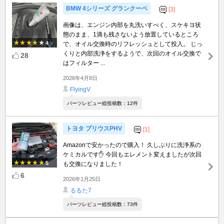
BMW 4シリーズ グランクーペ
[3]
画像は、エンジン内部を丸洗いすべく、スケキヨ状
態のまま、1滴も残さないよう放置しているところ
4
で、オイル交換時のリフレッシュとして投入。 じっ
くりと内部洗浄をするようで、次回のオイル交換で
28
はフィルター ...
2026年4月8日
FlyingV
パーツレビュー総投稿数：12件
トヨタ プリウスPHV
[1]
Amazonで安かったので購入！ 久しぶりに洗浄系の
ケミカルです✋ 今回もエレメント変えましたが次回
5
も交換になりました！
6
2026年1月25日
るるた7
パーツレビュー総投稿数：73件