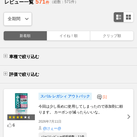
571
レビュー一覧
（総数：571件）
件
新着順
イイね！順
クリップ順
車種で絞り込む
評価で絞り込む
スバル レガシィ アウトバック
[1]
今回は少し長めに使用してしまったので添加剤に頼
ります。 カーボンが減ったらいいな。
4
2026年7月11日
6
@けぇー@
パーツレビュー総投稿数：11件