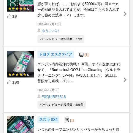
態が保てれば。。。 おおよそ5000㎞/毎に同メーカ
5
ーの別商品を入れてますが、今回はこちらを入れて
少し強めに洗浄（？）します。
19
2025年12月13日
ゆうごパパ
パーツレビュー総投稿数：77件
トヨタ エスクァイア
[1]
エンジン内部洗浄に挑戦！ 今回、オイル交換にあわ
せて、『SurLuster/LOOP Ultra Cleaning（ウルトラ
5
クリーニング）LP-44』を投入しました。 施工は、
普段から点検・メン ...
199
2025年12月6日
ESQUIRE6318
パーツレビュー総投稿数：456件
スズキ SX4
[1]
いつものループエンジンリカバリーからちょっと冒