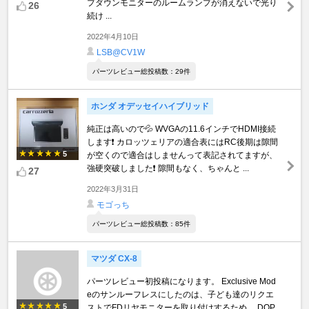
プダウンモニターのルームランプが消えないで光り
26
続け ...
2022年4月10日
LSB@CV1W
パーツレビュー総投稿数：29件
ホンダ オデッセイハイブリッド
純正は高いので💦 WVGAの11.6インチでHDMI接続
します❗ カロッツェリアの適合表にはRC後期は隙間
5
が空くので適合はしませんって表記されてますが、
強硬突破しました❗ 隙間もなく、ちゃんと ...
27
2022年3月31日
モゴっち
パーツレビュー総投稿数：85件
マツダ CX-8
パーツレビュー初投稿になります。 Exclusive Mod
eのサンルーフレスにしたのは、子ども達のリクエ
5
ストでFDリヤモニターを取り付けするため。 DOP