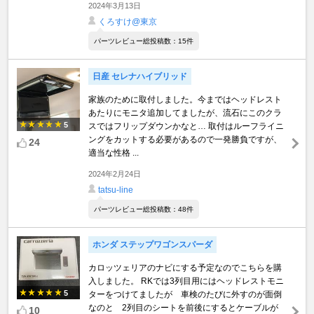
2024年3月13日
くろすけ@東京
パーツレビュー総投稿数：15件
日産 セレナハイブリッド
家族のために取付しました。今まではヘッドレスト
あたりにモニタ追加してましたが、流石にこのクラ
5
スではフリップダウンかなと… 取付はルーフライニ
ングをカットする必要があるので一発勝負ですが、
24
適当な性格 ...
2024年2月24日
tatsu-line
パーツレビュー総投稿数：48件
ホンダ ステップワゴンスパーダ
カロッツェリアのナビにする予定なのでこちらを購
入しました。 RKでは3列目用にはヘッドレストモニ
5
ターをつけてましたが 車検のたびに外すのが面倒
なのと 2列目のシートを前後にするとケーブルが
10