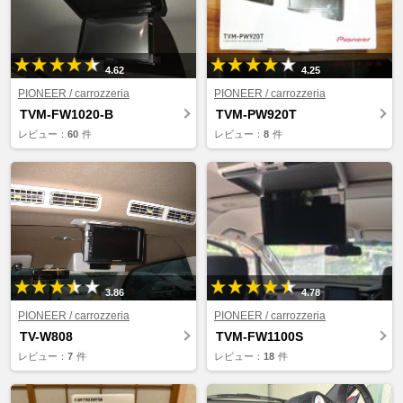
4.62
4.25
PIONEER / carrozzeria
PIONEER / carrozzeria
TVM-FW1020-B
TVM-PW920T
レビュー：
60
件
レビュー：
8
件
3.86
4.78
PIONEER / carrozzeria
PIONEER / carrozzeria
TV-W808
TVM-FW1100S
レビュー：
7
件
レビュー：
18
件