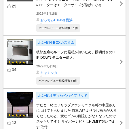
のモニターはモニターサイズが微妙に小さ ...
29
2022年3月18日
おっちぃCX-8@横浜
パーツレビュー総投稿数：1件
ホンダ N-BOXカスタム
後部座席のルーフに照明が無いため、照明付きのFL
IP DOWN モニター購入。
5
2022年2月16日
34
キャミシタ
パーツレビュー総投稿数：8件
ホンダ オデッセイハイブリッド
ナビと一緒にフリップダウンモニタも町の車屋さん
につけてもらいました 前車の時より少し画面が大き
5
くなったのと、変なゴムの目隠しがなくなったので
スッキリです！ サイバーナビとはHDMIで繋いでま
13
す 取付 ...