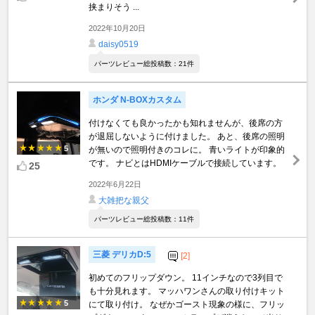
挟まりそう ...
2022年10月20日
daisy0519
パーツレビュー総投稿数：21件
ホンダ N-BOXカスタム
付けなくても良かったかも知れませんが、後席の方
が退屈しないように付けました。 あと、後席の照明
5
が無いので照明付きのコレに。 青いライトが印象的
です。 ナビとはHDMIケーブルで接続しています。
25
2022年6月22日
大雑把な親父
パーツレビュー総投稿数：11件
三菱 デリカD:5
[2]
初めてのフリップダウン。 11インチなので3列目で
も十分見れます。 マッハワンさんの取り付けキット
5
にて取り付け。 なぜかゴースト現象の様に、フリッ