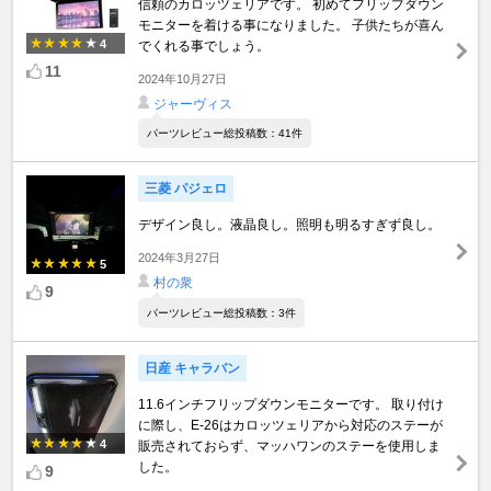
信頼のカロッツェリアです。 初めてフリップダウン
モニターを着ける事になりました。 子供たちが喜ん
4
でくれる事でしょう。
11
2024年10月27日
ジャーヴィス
パーツレビュー総投稿数：41件
三菱 パジェロ
デザイン良し。液晶良し。照明も明るすぎず良し。
2024年3月27日
5
村の衆
9
パーツレビュー総投稿数：3件
日産 キャラバン
11.6インチフリップダウンモニターです。 取り付け
に際し、E-26はカロッツェリアから対応のステーが
4
販売されておらず、マッハワンのステーを使用しま
した。
9