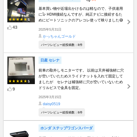
基本買い物や近場出かけるのは軽なので、子供達用
に🦭 HDMI接続なんですが、純正ナビに接続するた
5
めにビートソニックのアレコレ使って映りました😅
43
2025年5月31日
かっちゃんゴールド
パーツレビュー総投稿数：8件
日産 セレナ
前車の取外しモニターです。 以前は天井補強材に穴
が空いていたためスライドナットを入れて固定して
5
ましたが セレナは補強材に穴が空いていないため
ドリルビスで金具を固定。
9
2025年3月15日
daisy0519
パーツレビュー総投稿数：8件
ホンダ ステップワゴンスパーダ