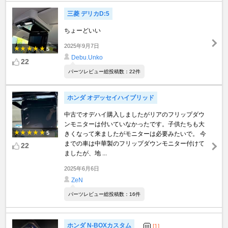
三菱 デリカD:5
ちょーどいい
2025年9月7日
5
Debu.Unko
22
パーツレビュー総投稿数：22件
ホンダ オデッセイハイブリッド
中古でオデハイ購入しましたがリアのフリップダウ
ンモニターは付いていなかったです。子供たちも大
5
きくなって来ましたがモニターは必要みたいで。 今
までの車は中華製のフリップダウンモニター付けて
22
ましたが、地 ...
2025年6月6日
ZeN
パーツレビュー総投稿数：16件
ホンダ N-BOXカスタム
[1]