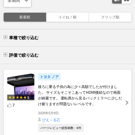
新着順
イイね！順
クリップ順
車種で絞り込む
評価で絞り込む
トヨタ ノア
後ろに乗る子供の為に少々高額でしたが付けまし
た。 サイズもそこそこあってHDMI接続なので画面
5
が綺麗です。 運転席から見るバックミラーに少しだ
け被りますが問題ないレペルです。
7
2026年5月9日
ぴえ～る乙
パーツレビュー総投稿数：8件