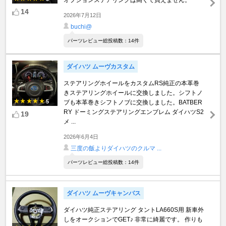
オプションステアリングは高くて買えません。
14
2026年7月12日
buchi@
パーツレビュー総投稿数：14件
ダイハツ ムーヴカスタム
ステアリングホイールをカスタムRS純正の本革巻
きステアリングホイールに交換しました。シフトノ
5
ブも本革巻きシフトノブに交換しました。BATBER
RY ドーミングステアリングエンブレム ダイハツS2
19
メ ...
2026年6月4日
三度の飯よりダイハツのクルマ ...
パーツレビュー総投稿数：14件
ダイハツ ムーヴキャンバス
ダイハツ純正ステアリング タントLA660S用 新車外
しをオークションでGET♪ 非常に綺麗です。 作りも