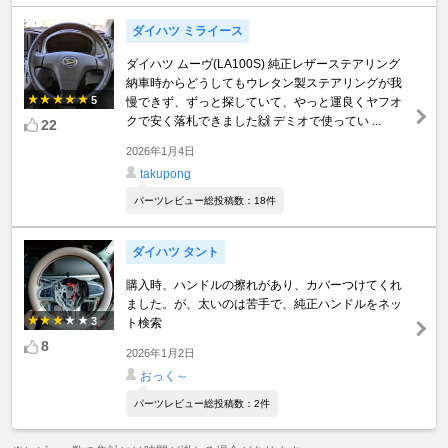
ダイハツ ミライース
ダイハツ ムーヴ(LA100S) 純正レザーステアリング
納車時からどうしてもウレタン製ステアリングが我
5
慢できず、ずっと探していて、やっと運良くヤフオ
クで安く落札できました🙌 デミオで使ってい ...
22
2026年1月4日
takupong
パーツレビュー総投稿数：18件
ダイハツ タント
購入時、ハンドルの擦れがあり、カバーつけてくれ
ました。が、太いのは苦手で、純正ハンドルをネッ
3
ト検索
8
2026年1月2日
おっく～
パーツレビュー総投稿数：2件