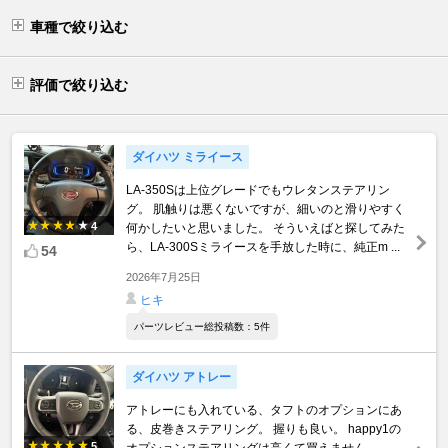
車種で絞り込む
評価で絞り込む
ダイハツ ミライース
LA-350Sは上位グレードでもウレタンステアリン
グ。 肌触りは悪くないですが、細いのと滑りやすく
4
何かしたいと思いました。 そういえばと探してみた
ら、LA-300Sミライースを手放した時に、純正m ...
54
2026年7月25日
ヒキ
パーツレビュー総投稿数：5件
ダイハツ アトレー
アトレーにも入れている、タフトのオプションにあ
る、皮巻きステアリング。 握りも良い。 happy1の
5