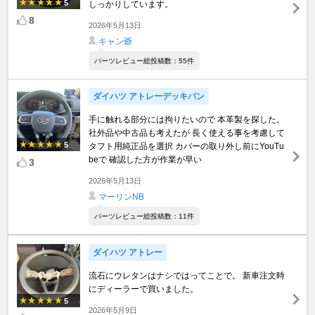
5
しっかりしています。
8
2026年5月13日
キャン爺
パーツレビュー総投稿数：55件
ダイハツ アトレーデッキバン
手に触れる部分には拘りたいので 本革製を探した。
社外品や中古品も考えたが 長く使える事を考慮して
5
タフト用純正品を選択 カバーの取り外し前にYouTu
beで 確認した方が作業が早い
3
2026年5月13日
マーリンNB
パーツレビュー総投稿数：11件
ダイハツ アトレー
流石にウレタンはナシではってことで。 新車注文時
にディーラーで買いました。
5
2026年5月9日