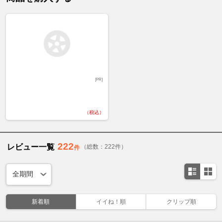
[PR]
（税込）
222
レビュー一覧
（総数：222件）
件
新着順
イイね！順
クリップ順