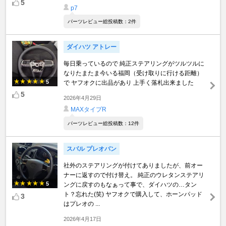
5
p7
パーツレビュー総投稿数：2件
ダイハツ アトレー
毎日乗っているので 純正ステアリングがツルツルに
なりたまたま今いる福岡（受け取りに行ける距離）
5
で ヤフオクに出品があり 上手く落札出来ました
5
2026年4月29日
MAXタイプR
パーツレビュー総投稿数：12件
スバル プレオバン
社外のステアリングが付けてありましたが、前オー
ナーに返すので付け替え。 純正のウレタンステアリ
5
ングに戻すのもなぁって事で、ダイハツの…タン
ト？忘れた(笑) ヤフオクで購入して、ホーンパッド
3
はプレオの ...
2026年4月17日