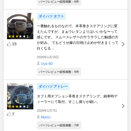
パーツレビュー総投稿数：6件
ダイハツ タフト
一番触れるものなので、本革巻きステアリングに変
えたんですが、まぁウレタンよりはいいかな〜って
3
感じです。 スムースレザーのサラサラした触感の方
が好み。 でもどうせ嫁の日焼け止めが付きまくって
15
白くなる ...
2026年1月19日
Uya-80
パーツレビュー総投稿数：5件
ダイハツ アトレー
タフト用オプション革巻きステアリング。納車時デ
ィーラーにて取付。すこし握りが細い。
3
2026年1月7日
7
Marici
パーツレビュー総投稿数：7件