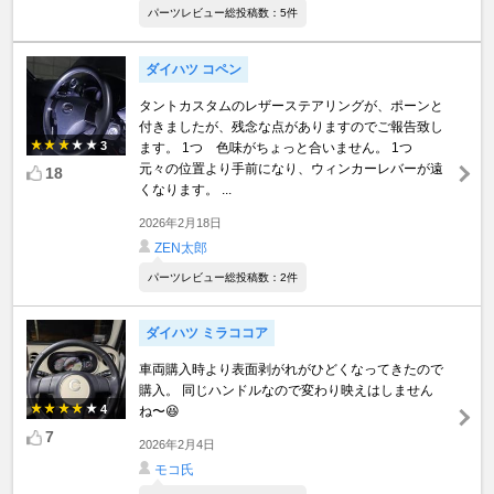
パーツレビュー総投稿数：5件
ダイハツ コペン
タントカスタムのレザーステアリングが、ポーンと
付きましたが、残念な点がありますのでご報告致し
3
ます。 1つ 色味がちょっと合いません。 1つ
元々の位置より手前になり、ウィンカーレバーが遠
18
くなります。 ...
2026年2月18日
ZEN太郎
パーツレビュー総投稿数：2件
ダイハツ ミラココア
車両購入時より表面剥がれがひどくなってきたので
購入。 同じハンドルなので変わり映えはしません
4
ね〜😆
7
2026年2月4日
モコ氏