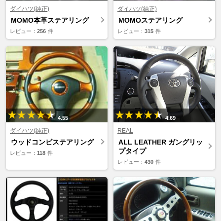
ダイハツ(純正)
ダイハツ(純正)
MOMO本革ステアリング
MOMOステアリング
レビュー：
256
件
レビュー：
315
件
4.55
4.69
ダイハツ(純正)
REAL
ウッドコンビステアリング
ALL LEATHER ガングリッ
プタイプ
レビュー：
118
件
レビュー：
430
件