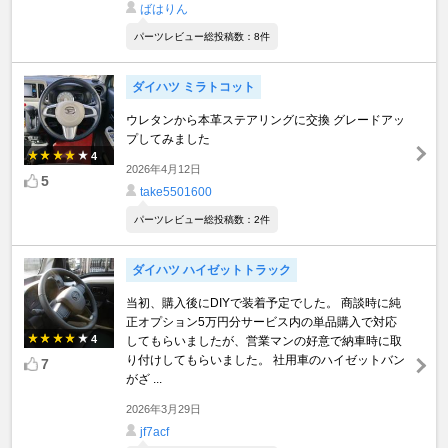
ばはりん
パーツレビュー総投稿数：8件
ダイハツ ミラトコット
ウレタンから本革ステアリングに交換 グレードアッ
プしてみました
4
2026年4月12日
5
take5501600
パーツレビュー総投稿数：2件
ダイハツ ハイゼットトラック
当初、購入後にDIYで装着予定でした。 商談時に純
正オプション5万円分サービス内の単品購入で対応
4
してもらいましたが、営業マンの好意で納車時に取
り付けしてもらいました。 社用車のハイゼットバン
7
がざ ...
2026年3月29日
jf7acf