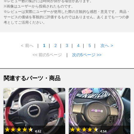
※レビュー数の集計には時間が掛かる場合があります。
※画像はユーザーから投稿されたものです。
※レビューは実際にユーザーが使用した際の主観的な感想・意見です。 商品・
サービスの価値を客観的に評価するものではありません。あくまでも一つの参
考としてご活用ください。
<
前へ
｜
1
｜
2
｜
3
｜
4
｜
5
｜
次へ
>
<< 前の5ページ
｜
次の5ページ >>
関連するパーツ・商品
4.62
4.54