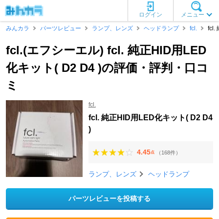
ログイン
メニュー
みんカラ
パーツレビュー
ランプ、レンズ
ヘッドランプ
fcl.
fcl
fcl.(エフシーエル) fcl. 純正HID用LED
化キット( D2 D4 )の評価・評判・口コ
ミ
fcl.
fcl. 純正HID用LED化キット( D2 D4
)
4.45
（168件）
点
ランプ、レンズ
ヘッドランプ
パーツレビューを投稿する