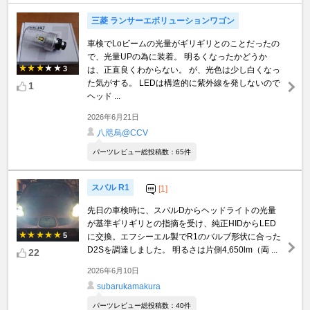
三菱 ランサーエボリューションワゴン
車検でLoビームの光量がギリギリとのことだったの
で、光量UPの為に装着。 明るくなったかどうか
3
は、正直良くわからない。 が、光色は少し白くなっ
た気がする。 LEDは構造的に紫外線を発しないので
1
ヘッド ...
2026年6月21日
八咫烏@CCV
パーツレビュー総投稿数：65件
スバル R1
[1]
先日の車検時に、スバルDからヘッドライトの光量
が基準ギリギリとの指摘を受け、純正HIDからLED
5
に交換。エフシーエル製でR1のバルブ形状に合った
D2Sを調達しました。 明るさは片側4,650lm（両 ...
22
2026年6月10日
subarukamakura
パーツレビュー総投稿数：40件