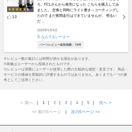
ろ、FCLさんから発売になった こちらを購入してみ
5
ました。 交換と同時にライト磨き～コーティングし
たので まだ夜間走行はできていませんが、 明るい
13
だ ...
2025年5月4日
なんでもいーさー
パーツレビュー総投稿数：78件
※レビュー数の集計には時間が掛かる場合があります。
※画像はユーザーから投稿されたものです。
※レビューは実際にユーザーが使用した際の主観的な感想・意見です。 商品・
サービスの価値を客観的に評価するものではありません。あくまでも一つの参
考としてご活用ください。
<
前へ
｜
1
｜
2
｜
3
｜
4
｜
5
｜
次へ
>
<< 前の5ページ
｜
次の5ページ >>