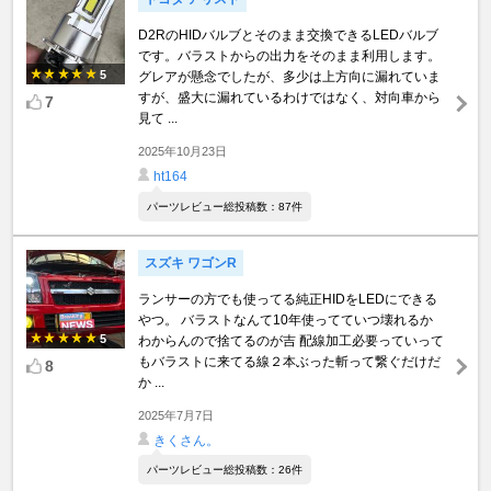
D2RのHIDバルブとそのまま交換できるLEDバルブ
です。バラストからの出力をそのまま利用します。
5
グレアが懸念でしたが、多少は上方向に漏れていま
すが、盛大に漏れているわけではなく、対向車から
7
見て ...
2025年10月23日
ht164
パーツレビュー総投稿数：87件
スズキ ワゴンR
ランサーの方でも使ってる純正HIDをLEDにできる
やつ。 バラストなんて10年使ってていつ壊れるか
5
わからんので捨てるのが吉 配線加工必要っていって
もバラストに来てる線２本ぶった斬って繋ぐだけだ
8
か ...
2025年7月7日
きくさん。
パーツレビュー総投稿数：26件