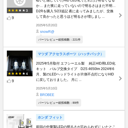
暗いと感じていたHID LED化でどれだけ明るくなる
か… まだ夜に走っていないので明るさはまだ不明…
3
D2Rを購入 5/23追記 夜に走ってみましたが、交換
して良かったと思うほど明るさが増しまし ...
9
2025年5月20日
snowR@
パーツレビュー総投稿数：221件
マツダ アクセラスポーツ（ハッチバック）
2025年5月取付 エフシーエル製 純正HID用LED化
キット バルブ交換タイプ D2S 4650lm 2024年6
4
月、製のLEDヘッドライトが片側不点灯になりHID
に戻しておりました。 月に ...
9
2025年5月10日
BROBEE
パーツレビュー総投稿数：89件
ホンダ フィット
前回の中華製LEDの明るさが忘れられずに いたとこ