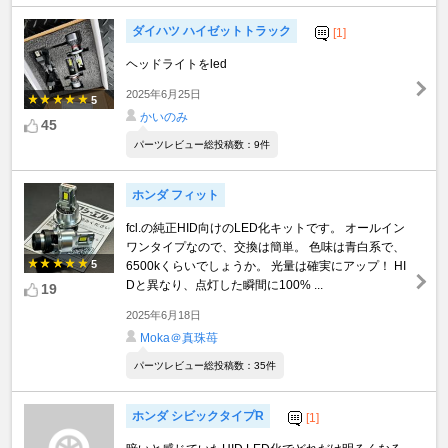
ダイハツ ハイゼットトラック
[1]
ヘッドライトをled
2025年6月25日
5
かいのみ
45
パーツレビュー総投稿数：9件
ホンダ フィット
fcl.の純正HID向けのLED化キットです。 オールイン
ワンタイプなので、交換は簡単。 色味は青白系で、
5
6500kくらいでしょうか。 光量は確実にアップ！ HI
Dと異なり、点灯した瞬間に100% ...
19
2025年6月18日
Moka＠真珠苺
パーツレビュー総投稿数：35件
ホンダ シビックタイプR
[1]