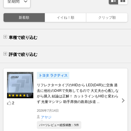
新着順
イイね！順
クリップ順
車種で絞り込む
評価で絞り込む
トヨタ ラクティス
リフレクタータイプのHIDから LED(D4R)に交換 過
去に他社のD4Rで失敗してるので 大丈夫か心配しな
5
がら購入 結論は正解！ カットラインもHIDと変わら
ず 光量マシマシ 助手席側の路肩(歩道 ...
2
2026年7月14日
アヤジ
パーツレビュー総投稿数：5件