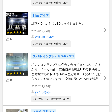
パーツレビュー総投稿数：28件
日産 デイズ
純正HIDポン付けLEDに交換しました。
2025年12月28日
5
WilliamsBMW
6
パーツレビュー総投稿数：23件
スバル インプレッサ WRX STI
ポジションランプとの色合い合ってますよね。 さす
が同一メーカー品！ 交換自体も純正HIDの取り外し
5
と同方法での取り付けのみと超簡単！ 明るいことは
言うまでも無いですね！ 交換に逸ったもので製品 ...
8
2025年12月14日
ねこっちゃＳ
パーツレビュー総投稿数：48件
トヨタ アリスト