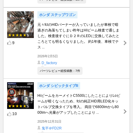
ホンダ ステップワゴン
元々fclのHIDバーナーが入っていましたが車検で暗
過ぎの為落ちてしまい昨年はHIビーム検査で通しま
5
した。検査後すぐにＤ２ＲのLEDに交換してみたと
ころとても明るくなりました。 約1年後、車検でテ
9
ス ...
2026年2月5日
D_factory
パーツレビュー総投稿数：7件
ホンダ シビックタイプR
HiビームをカーメイトC5500にしたことによりLoビ
ームが暗くなったため、fclの純正HID用LED化キッ
5
トバルブ交換タイプを導入。 両目で6800lmから80
00lmへ光量がアップしたことにより ...
10
2025年12月31日
鬼平＠FD2R