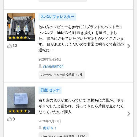
スバル フォレスター
他の方のレビューを参考にfclブランドのヘッドライ
トバルブ（hidポン付け置き換え）を選択しまし
5
た。 参考にさせていただいた方ありがとうございま
す。 目があまりよくないので非常に明るくて夜間の
13
運転に ...
2026年5月24日
yamadamoh
パーツレビュー総投稿数：2件
日産 セレナ
右と左の色味が変わっていて 車検時に光量が、ギリ
ギリでしたと言われ。 帰ってきたら片目が点かなく
5
なっていたので購入
9
2026年3月21日
虎好き！
パーツレビュー総投稿数：117件