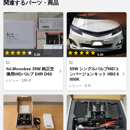
関連するパーツ・商品
4.26
5.00
fcl.
fcl.
fcl.Monobee 35W 純正交
55W シングルバルブHIDコ
換用HIDバルブ D4R D4S
ンバージョンキット HB3 6
000K
レビュー：
170
件
レビュー：
2
件