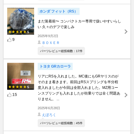
ホンダ フィット（RS）
まだ装着前〜 コンパクトカー専用で扱いやすいらし
い 久々のデフで楽しみ
5
2025年9月2日
9
ＢＯＸＥＲ
パーツレビュー総投稿数：17件
トヨタ GRカローラ
リアにRSを入れました。MC後にもGRヤリスのが
そのまま着きます。前回はRSスプリングを半分程
5
度入れましたが今回は全部入れました。MZ用コー
ンスプリングも入れましたが街乗りでは全く問題あ
15
りません。 ...
2025年6月28日
えぼろく
パーツレビュー総投稿数：45件