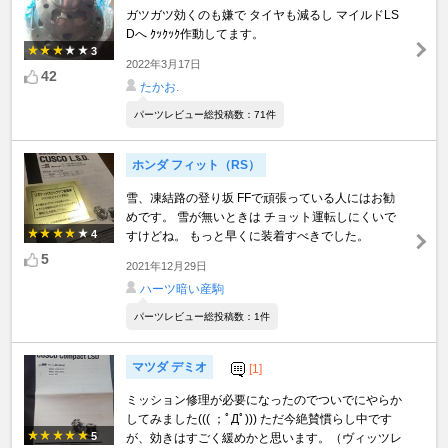
ガツガツ効くのも嫌で タイヤも減るし マイルドLS
Dへ ｸｯｸｯｸ作動してます。
3
2022年3月17日
42
たかお.
パーツレビュー総投稿数：71件
ホンダ フィット（RS）
雪、凍結路の登り坂 FFで頑張っている人にはお勧
めです。 雪が無いときは チョット運転しにくいで
4
すけどね。 もっと早くに装着すべきでした。
5
2021年12月29日
ハーツ暗い産駒
パーツレビュー総投稿数：1件
マツダ デミオ
[1]
ミッション修理が必要になったのでついでにやらか
してみました((( ；ﾟДﾟ))) ただ今絶賛慣らし中です
5
が、効きはすごく緩めかと思います。（ヴィッツレ