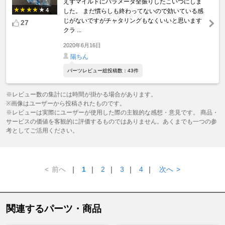
えずマイルドにパラメータ全振りしたこいつにしま
4
した。 まだ慣らしも終わってないので効いている感
じがないですがチャタリングもなくいいと思います
27
クラ ...
2020年6月16日
陽ちん
パーツレビュー総投稿数：43件
※レビュー数の集計には時間が掛かる場合があります。
※画像はユーザーから投稿されたものです。
※レビューは実際にユーザーが使用した際の主観的な感想・意見です。 商品・
サービスの価値を客観的に評価するものではありません。あくまでも一つの参
考としてご活用ください。
<
前へ
｜
1
｜
2
｜
3
｜
4
｜
次へ
>
関連するパーツ・商品