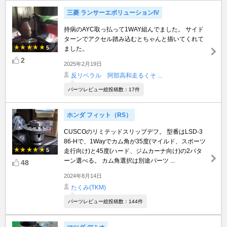
三菱 ランサーエボリューションIV
持病のAYC取っ払って1WAY組んでました。 サイド
ターンでアクセル踏み込むとちゃんと描いてくれて
5
ました。
2
2025年2月19日
反リベラル 阿部高和走るくそ ...
パーツレビュー総投稿数：17件
ホンダ フィット（RS）
CUSCOのリミテッドスリップデフ。 型番はLSD-3
86-Hで、1Wayでカム角が35度(マイルド、スポーツ
5
走行向け)と45度(ハード、ジムカーナ向け)の2パタ
ーン選べる。 カム角選択は別途パーツ ...
48
2024年8月14日
たくみ(TKM)
パーツレビュー総投稿数：144件