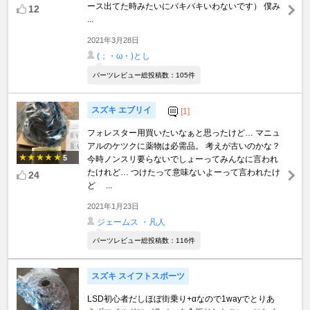
ース出てた時みたいにバキバキいわないです） 僕み
12
...
2021年3月28日
(；・ω・)とし
パーツレビュー総投稿数：105件
スズキ エブリイ
[1]
フォレスター用買いたいなぁと思ったけど… マニュ
アルのケツクに薬物は必需品。 考えが古いのかな？
5
今時ノンスリ要らないでしょーってみんなに言われ
たけれど… つけたって意味ないよーって言われたけ
24
ど ...
2021年1月23日
ジェームス ・凡人
パーツレビュー総投稿数：116件
スズキ スイフトスポーツ
LSD初心者だしほぼ街乗り+αなので1wayでとりあ