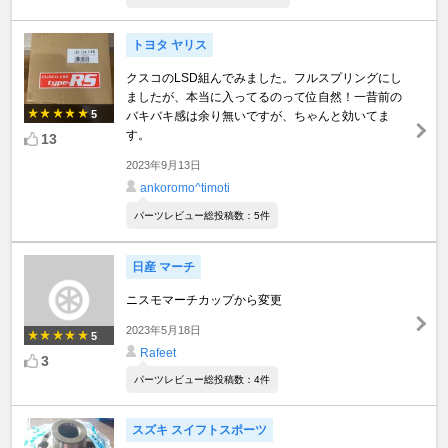
トヨタ ヤリス
クスコのLSD組んでみました。フルスプリングにし
ましたが、本当に入ってるのって位自然！一昔前の
5
バキバキ感は余り無いですが、ちゃんと効いてま
す。
13
2023年9月13日
ankoromo^timoti
パーツレビュー総投稿数：5件
日産 マーチ
ニスモマーチカップから変更
2023年5月18日
5
Rafeet
3
パーツレビュー総投稿数：4件
スズキ スイフトスポーツ