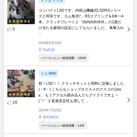
マツダ デミオ
コンパクトLSDです。内容は機械式LSDRSシリー
ズと同等です。カム角35°。RSスプリングを8本⇒4
5
本。クラッチプレートと『内内内外外外』の1面だ
け当たる最弱の設定にしてもらいました。 車庫入れ
5
...
2024年8月10日
FlaK18
パーツレビュー総投稿数：159件
ミニ MINI
初！LSD！！ クラッチキットと同時に交換しました
(・∀・) こちらもショップオススメのクスコの1wa
5
y。 もうアクセル踏み込んだらグイグイですよヽ
(´▽｀)/ 直進安定性も増して ...
16
2024年7月15日
SHOW10
パーツレビュー総投稿数：14件