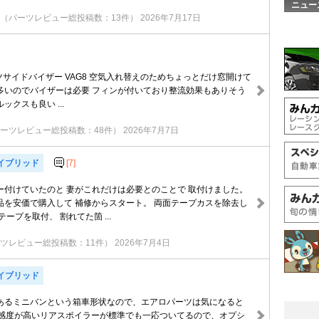
ニュー
（パーツレビュー総投稿数：13件）
2026年7月17日
ーツサイドバイザー VAG8 空気入れ替えのためちょっとだけ窓開けて
多いのでバイザーは必要 フィンが付いており整流効果もありそう
クスも良い ...
ーツレビュー総投稿数：48件）
2026年7月7日
ハイブリッド
[7]
ー付けていたのと 妻がこれだけは必要とのことで 取付けました。
品を安価で購入して 補修からスタート。 両面テープカスを除去し
ープを取付、 割れてた箇 ...
ツレビュー総投稿数：11件）
2026年7月4日
ハイブリッド
あるミニバンという箱車形状なので、エアロパーツは気になると
は感度が高いリアスポイラーが標準でも一応ついてるので、オプシ