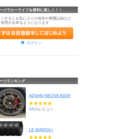
ージでカーライフを便利に楽しく！！
インするとお気に入りの保存や燃費記録など
な管理が出来るようになります
ログイン
ーツランキング
ADVAN NEOVA AD09
5件
のレビュー
LE MANSⅤ+