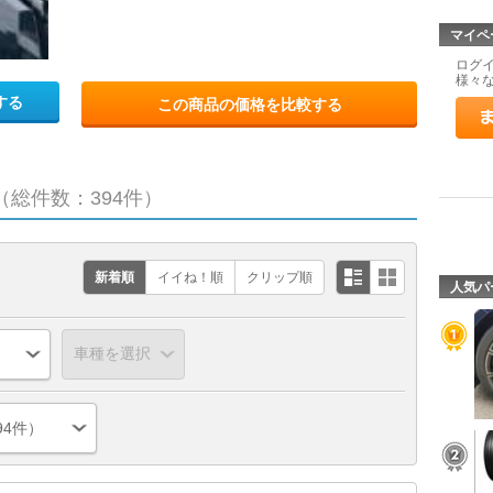
マイペ
ログ
様々
する
この商品の価格を比較する
（総件数：394件）
新着順
イイね！順
クリップ順
人気パ
94件）