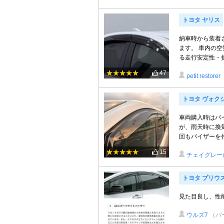
トヨタ ヤリス
納車時から装着
ます。 車内の
る走行安定性・操
47
petit restorer
トヨタ ヴォク
車両購入時はバ
が、雨天時に換
回もバイザーを付
15
チェイグレー
トヨタ プリウ
見た目良し、性
ウルズ7
（パ