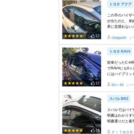
トヨタ アクア
この手のバイザ
が出たのと、単
界に見慣れないパ
12
chagashi
（
トヨタ RAV4
前車だったC-H
でRAV4にも6
にはハイブリッド
12
KU☆NI
（パ
スバル BRZ
スバルではバイ
明書はわかりず
明書通りだと素早
18
ＰＩＴＷＯＲ