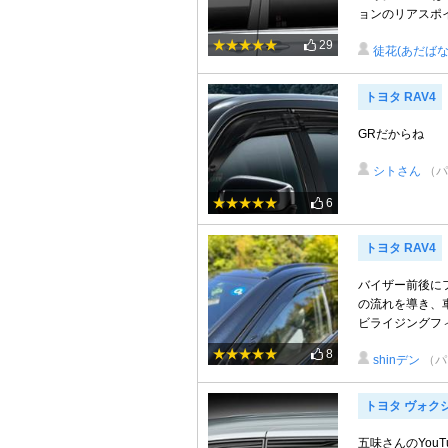
ョンのリアスポイ
29
徒花(あだばな
トヨタ RAV4
GRだからね
シトさん
（パ
6
トヨタ RAV4
バイザー前後に
の流れを導き、
ビライジングフィ
8
shinデン
（パ
トヨタ ヴォク
五味さんのYou