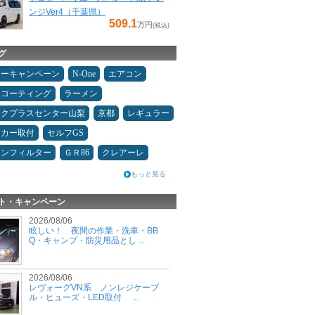
ンジVer4（千葉県）
509.1
万円
(税込)
グ
ターキャンペーン
N-One
エアコン
スコーティング
ラーメン
ックプラスセンター山梨
京都
レギュラー
ーカー取付
セルフGS
コンフィルター
ＧＲ86
クレアーレ
もっと見る
ト・キャンペーン
2026/08/06
眩しい！ 夜間の作業・洗車・BB
Q・キャンプ・防災用品とし ...
2026/08/06
レヴォーグVN系 ノンレジケーブ
ル・ヒューズ・LED取付 ...