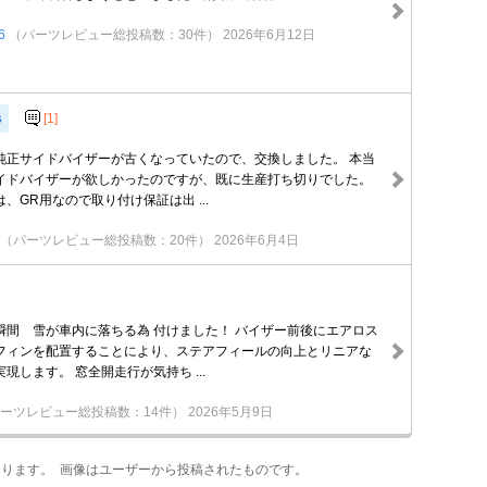
6
（パーツレビュー総投稿数：30件）
2026年6月12日
s
[1]
純正サイドバイザーが古くなっていたので、交換しました。 本当
イドバイザーが欲しかったのですが、既に生産打ち切りでした。
、GR用なので取り付け保証は出 ...
（パーツレビュー総投稿数：20件）
2026年6月4日
瞬間 雪が車内に落ちる為 付けました！ バイザー前後にエアロス
フィンを配置することにより、ステアフィールの向上とリニアな
現します。 窓全開走行が気持ち ...
ーツレビュー総投稿数：14件）
2026年5月9日
あります。 画像はユーザーから投稿されたものです。