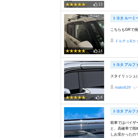
13
トヨタ ルーミ
こちらもGRで
ドルチェ&カ
14
トヨタ アルフ
スタイリッシュ
mako629
（
8
トヨタ アルフ
前車ではバイザ
と、高確率で雨
しお安かったので