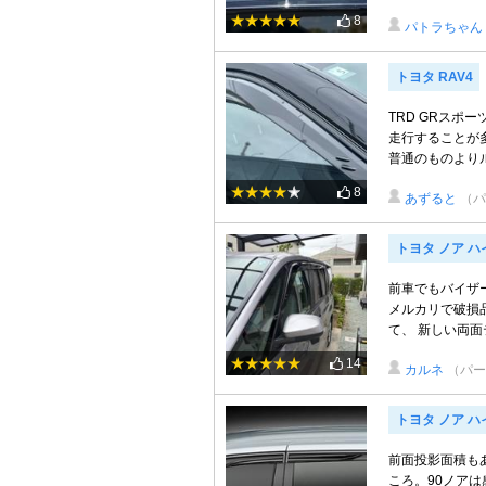
8
パトラちゃん
トヨタ RAV4
TRD GRスポ
走行することが
普通のものよりルッ
8
あずると
（パ
トヨタ ノア 
前車でもバイザ
メルカリで破損
て、 新しい両面テ
14
カルネ
（パー
トヨタ ノア 
前面投影面積も
ころ。90ノア