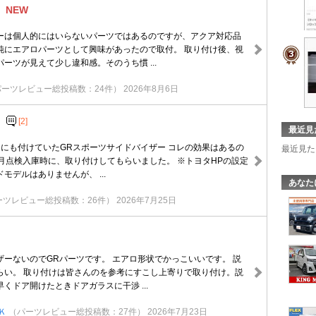
NEW
ーは個人的にはいらないパーツではあるのですが、アクア対応品
純にエアロパーツとして興味があったので取付。 取り付け後、視
ーツが見えて少し違和感。そのうち慣 ...
パーツレビュー総投稿数：24件）
2026年8月6日
[2]
最近見
Rにも付けていたGRスポーツサイドバイザー コレの効果はあるの
最近見た
ヶ月点検入庫時に、取り付けしてもらいました。 ※トヨタHPの設定
モデルはありませんが、 ...
あなた
ーツレビュー総投稿数：26件）
2026年7月25日
ザーないのでGRパーツです。 エアロ形状でかっこいいです。 説
らい。 取り付けは皆さんのを参考にすこし上寄りで取り付け。説
くドア開けたときドアガラスに干渉 ...
Ｋ
（パーツレビュー総投稿数：27件）
2026年7月23日