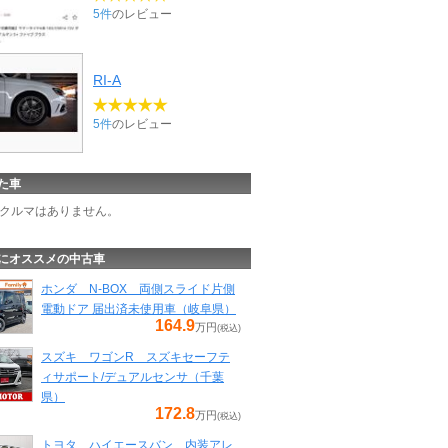
5件
のレビュー
RI-A
5件
のレビュー
た車
クルマはありません。
にオススメの中古車
ホンダ N-BOX 両側スライド片側
電動ドア 届出済未使用車（岐阜県）
164.9
万円
(税込)
スズキ ワゴンR スズキセーフテ
ィサポート/デュアルセンサ（千葉
県）
172.8
万円
(税込)
トヨタ ハイエースバン 内装アレ