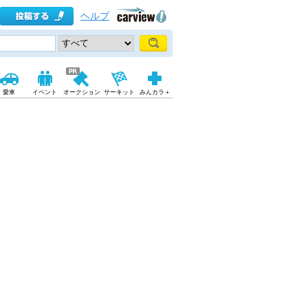
ヘルプ
愛車
イベント
オークション
サーキット
みんカラ＋