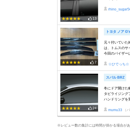
rhino_sugar5
13
トヨタ ノア G'
元々付いていた
は、トムスのサ
今回のバイザーは
7
☆ひでっち☆
スバル BRZ
冬にドア開けた
タビライジング
ハンドリングを実
24
mumu33
（パ
※レビュー数の集計には時間が掛かる場合が