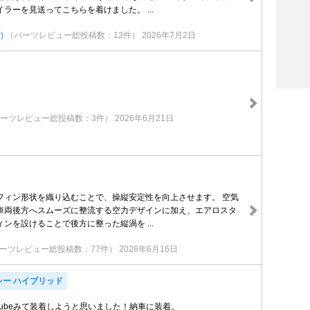
ラーを見送ってこちらを着けました。 ...
)
（パーツレビュー総投稿数：12件）
2026年7月2日
ーツレビュー総投稿数：3件）
2026年6月21日
フィン形状を織り込むことで、操縦安定性を向上させます。 空気
車両後方へスムーズに整流する空力デザインに加え、エアロスタ
ンを設けることで後方に整った縦渦を ...
ーツレビュー総投稿数：77件）
2026年6月16日
シー ハイブリッド
Tubeみて装着しようと思いました！納車に装着。