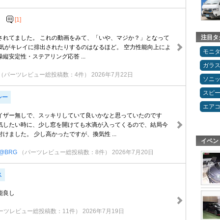
[1]
注目タ
されてました。 これの動画をみて、「いや、マジか？」となって
空気がキレイに排出されたりするのはなるほど。 空力性能向上によ
モニ
縦安定性・ステアリング応答 ...
ガラ
（パーツレビュー総投稿数：4件）
2026年7月22日
ソニ
スピ
シー
エア
イザー無しで、スッキリしていて良いかなと思っていたのです
気したい時に、少し窓を開けても水滴が入ってくるので、結局今
けました。 少し高かったですが、換気性 ...
イベン
@BRG
（パーツレビュー総投稿数：8件）
2026年7月20日
ス
能良し
ーツレビュー総投稿数：11件）
2026年7月19日