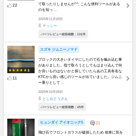
て取ったりしませんが^^; こんな便利ツールがある
22
のを知っ ...
2025年11月20日
テッシー.
パーツレビュー総投稿数：131件
スズキ ジムニーノマド
ブロックの大きいタイヤにしたので石を噛み込む事
がありました。指で取ろうとしてもはまり込んで何
5
か良いものはないかと探していたらあの工具有名な
KTCから良い感じのツールが出ていました。ジムニ
11
ー乗りとして ...
2025年10月26日
としおとうさん
パーツレビュー総投稿数：45件
ヒュンダイ アイオニック5
[1]
飛び石でフロントガラスが破損したため 他車に気を