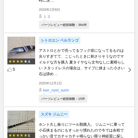
時に洗 ...
2026年2月8日
１３
パーツレビュー総投稿数：364件
シトロエン ベルランゴ
アストロとかで売ってるフック状になってるものは
尖りすぎてて、こじったときに刺さりそうなのでマ
4
イルドな方を購入 夏タイヤなら文句なしに素晴らし
い スタッドレスの場合は、サイプに挟まった小さい
5
石は諦め ...
2025年12月1日
kan_nyet_sunn
パーツレビュー総投稿数：15件
スズキ ジムニー
ホント久し振りにツール類購入。 ジムニーに乗って
小石挟まるのにもすっかり慣れたので今では余程で
5
っかい音でカチャカチャ鳴らない限り神経質に探し