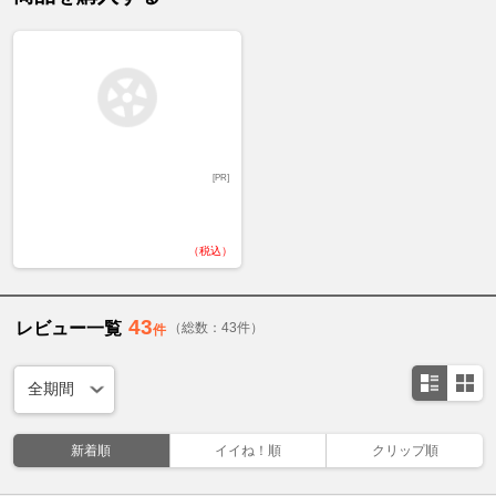
[PR]
（税込）
43
レビュー一覧
（総数：43件）
件
新着順
イイね！順
クリップ順