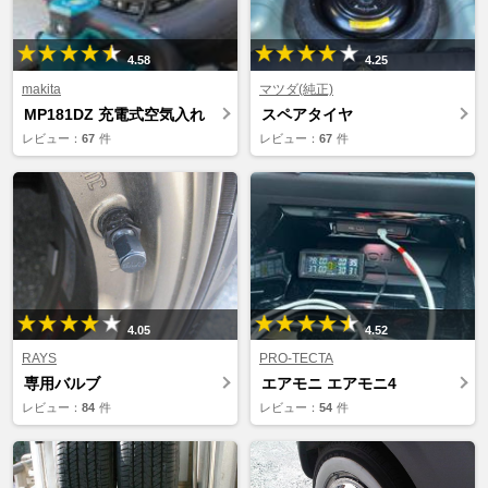
4.58
4.25
makita
マツダ(純正)
MP181DZ 充電式空気入れ
スペアタイヤ
レビュー：
67
件
レビュー：
67
件
4.05
4.52
RAYS
PRO-TECTA
専用バルブ
エアモニ エアモニ4
レビュー：
84
件
レビュー：
54
件