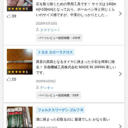
石を取り除くための専用工具です！ サイズは 140[m
5
m]×10[mm]となっており、ボールペン等と同じくら
いのサイズ感ですが、中実のしっかりとした ...
39
2025年5月10日
スマイリー！
パーツレビュー総投稿数：235件
トヨタ カローラクロス
異音の原因となるタイヤに挟まった小石を簡単に除
去！ 京都機械工具株式会社 MADE IN JAPAN 美しい
5
です。
25
2025年5月8日
デッキッ
パーツレビュー総投稿数：53件
フォルクスワーゲン ゴルフ R
溝に挟まった石取るのに 最適でした かなり良い