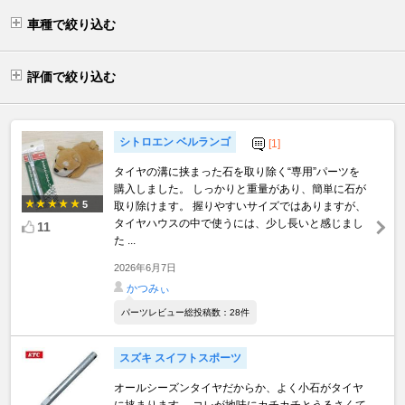
車種で絞り込む
評価で絞り込む
シトロエン ベルランゴ
[1]
タイヤの溝に挟まった石を取り除く“専用”パーツを
購入しました。 しっかりと重量があり、簡単に石が
5
取り除けます。 握りやすいサイズではありますが、
タイヤハウスの中で使うには、少し長いと感じまし
11
た ...
2026年6月7日
かつみぃ
パーツレビュー総投稿数：28件
スズキ スイフトスポーツ
オールシーズンタイヤだからか、よく小石がタイヤ