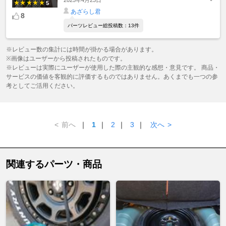
2025年4月23日
5
あざらし君
8
パーツレビュー総投稿数：13件
※レビュー数の集計には時間が掛かる場合があります。
※画像はユーザーから投稿されたものです。
※レビューは実際にユーザーが使用した際の主観的な感想・意見です。 商品・
サービスの価値を客観的に評価するものではありません。あくまでも一つの参
考としてご活用ください。
<
前へ
｜
1
｜
2
｜
3
｜
次へ
>
関連するパーツ・商品