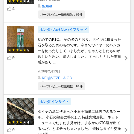
4
ta3net
4
パーツレビュー総投稿数：67件
ホンダ ヴェゼルハイブリッド
初めてのKTC。 その名のとおり、タイヤに挟まった
石を取るためのものです。今までワイヤーのハンガ
5
ーを使ったりしていましたが、ちゃんとしたものが
欲しいと思い、購入しました。 ずっしりとした重量
9
感があり ...
2026年2月13日
KEI@VEZEL & CB ...
パーツレビュー総投稿数：98件
ホンダ インサイト
タイヤの溝に挟まった小石を簡単に除去できるツー
ル。 小石の除去に特化した特殊先端形状。 ネット
4
ニュースでたまたま見かけ、まさかのKTC製が出て
るんだ。とポチっちゃいました。 普段はタイヤ交換
9