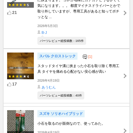
に挟まります。 コレが地味にカチカチとうるさくて
5
気になります。。。 都度マイナスドライバーとかで
取り外していますが、専用工具があると知ってポチ
21
ッとな ...
2026年5月3日
B-J
パーツレビュー総投稿数：165件
スバル クロストレック
[1]
スタッドタイヤ溝に挟まった小石を取り除く専用工
具 タイヤを痛める心配がない安心感が高い
4
2026年4月19日
17
あうむん
パーツレビュー総投稿数：40件
スズキ ソリオハイブリッド
小石を取るのが面倒なので、使ってみた。
2026年4月19日