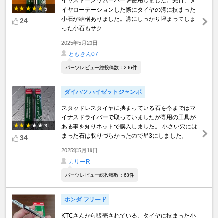
イヤストーンリムーバーを使用しました。先日、タ
5
イヤローテーションした際にタイヤの溝に挟まった
小石が結構ありました。溝にしっかり埋まってしま
24
った小石もサク ...
2025年5月23日
ともきん07
パーツレビュー総投稿数：206件
ダイハツ ハイゼットジャンボ
スタッドレスタイヤに挟まっている石を今まではマ
イナスドライバーで取っていましたが専用の工具が
3
ある事を知りネットで購入しました。 小さい穴には
まった石は取りづらかったので星3にしました。
34
2025年5月19日
カリーR
パーツレビュー総投稿数：68件
ホンダ フリード
KTCさんから販売されている、タイヤに挟まった小