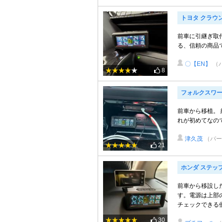
トヨタ クラウ
前車に引継ぎ取
る、信頼の商品
〇【EN】
（
8
フォルクスワー
前車から移植。
れが初めてなの
津久茂
（パー
21
ホンダ ステッ
前車から移設し
す。電源は上部
チェックできる
30