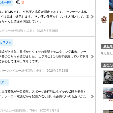
スターRF
[1]
のTPMSです。 空気圧と温度が測定できます。 センサーと本体
部？)は電波で通信します。 その筋の仕事をしている人間として、電
ちゃんと技適を明記してい ...
レビュー総投稿数：11件）
2026年7月29日
Nカスタム
最近見
経緯がある為、日頃からタイヤの状態をモニタリング出来、ソー
最近見た
不要のこちらを選びました。 エアモニ3.1も長年使用していて不具
で安心して使用出来そうです。
あなた
パーツレビュー総投稿数：94件）
2026年6月23日
スター
と温度変化が一目瞭然。スポーツ走行時にタイヤの状態を把握す
す。ソーラー電源だから配線の取り回しも必要ないのもありがた
ツレビュー総投稿数：79件）
2026年3月7日