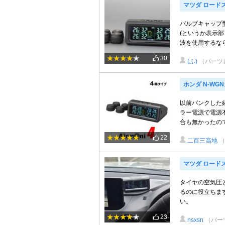
マツダ ロード
バルブキャップ型
(というか表示
波を使用するなら
30
(ふ)
（パーツ
ホンダ N-WG
以前パンクした
ラー電源で電源
合も無かったの
22
二百三高地
（
マツダ ロード
タイヤの空気圧
るのに役立ちま
い。
23
nsxsn
（パー