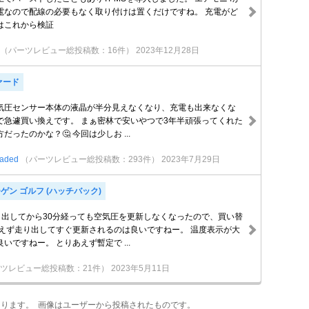
電なので配線の必要もなく取り付けは置くだけですね。 充電がど
はこれから検証
（パーツレビュー総投稿数：16件）
2023年12月28日
ァード
気圧センサー本体の液晶が半分見えなくなり、充電も出来なくな
で急遽買い換えです。 まぁ密林で安いやつで3年半頑張ってくれた
ったのかな？🤔 今回は少しお ...
aded
（パーツレビュー総投稿数：293件）
2023年7月29日
ゲン ゴルフ (ハッチバック)
り出してから30分経っても空気圧を更新しなくなったので、買い替
あえず走り出してすぐ更新されるのは良いですねー。 温度表示が大
いですねー。 とりあえず暫定で ...
ツレビュー総投稿数：21件）
2023年5月11日
あります。 画像はユーザーから投稿されたものです。