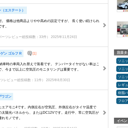
ン（エステート）
付。 価格は他商品よりやや高めの設定ですが、 長く使い続けられ
です。
パーツレビュー総投稿数：33件）
2025年11月24日
注目タ
ゲン ゴルフ R
[1]
ソニ
 納車時の車両入れ替えで装着です。 テンパータイヤがない車はこ
ソニ
で、今まで以上に空気圧のモニタリングは重要です。
ソニ
ツレビュー総投稿数：11件）
2025年8月30日
レギ
樹脂
プワゴン
フロ
たエアモニ4です。内側左右が空気圧、外側左右がタイヤ温度で
の太陽光パネルから、またはDC12Vです。走行中、常に空気圧が
優れモノです。
イベン