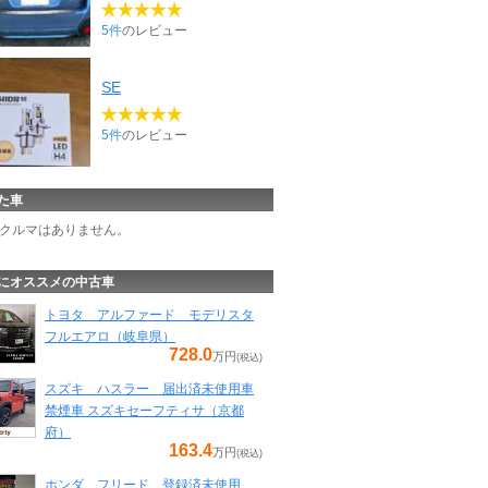
5件
のレビュー
SE
5件
のレビュー
た車
クルマはありません。
にオススメの中古車
トヨタ アルファード モデリスタ
フルエアロ（岐阜県）
728.0
万円
(税込)
スズキ ハスラー 届出済未使用車
禁煙車 スズキセーフティサ（京都
府）
163.4
万円
(税込)
ホンダ フリード 登録済未使用