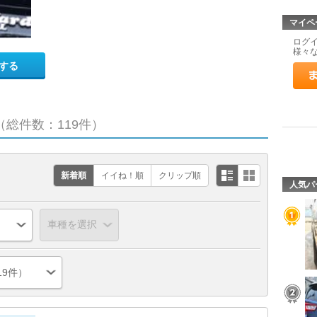
マイペ
ログ
様々
する
（総件数：119件）
新着順
イイね！順
クリップ順
人気パ
19件）