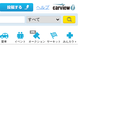
ヘルプ
愛車
イベント
オークション
サーキット
みんカラ＋