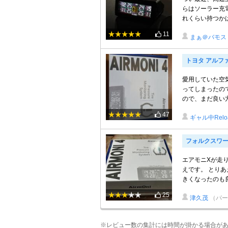
らはソーラー充
れくらい持つか
11
まぁ＠バモス
トヨタ アルフ
愛用していた空
ってしまったの
ので、まだ良い方だ
47
ギャル中Relo
フォルクスワー
エアモニXが走
えです。 とり
きくなったのも良
25
津久茂
（パー
※レビュー数の集計には時間が掛かる場合が