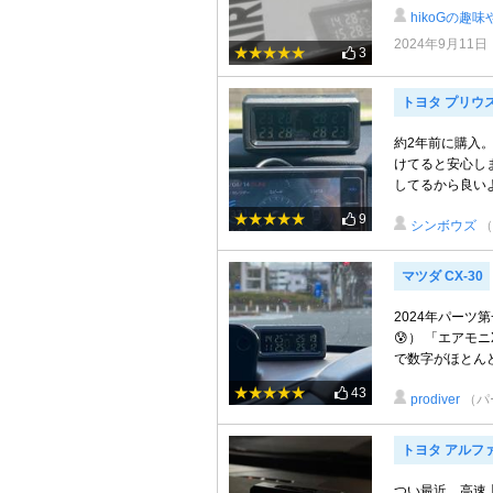
hikoGの趣味
2024年9月11日
3
トヨタ プリウス
約2年前に購入
けてると安心しま
してるから良いよね
9
シンボウズ
マツダ CX-30
2024年パー
😰） 「エア
で数字がほとんど
43
prodiver
（パ
トヨタ アルフ
つい最近、高速