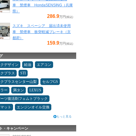
車 禁煙車 HondaSENSING（兵庫
県）
286.9
万円
(税込)
スズキ スペーシア 届出済未使用
車 禁煙車 衝突軽減ブレーキ（京
都府）
159.9
万円
(税込)
グ
ックデザイン
給油
エアコン
ックプラス
STI
ックプラスセンター山梨
セルフGS
ュラー
満タン
LEXUS
パーツ復活剤フェムトブラック
アマット
エンジンオイル交換
もっと見る
ト・キャンペーン