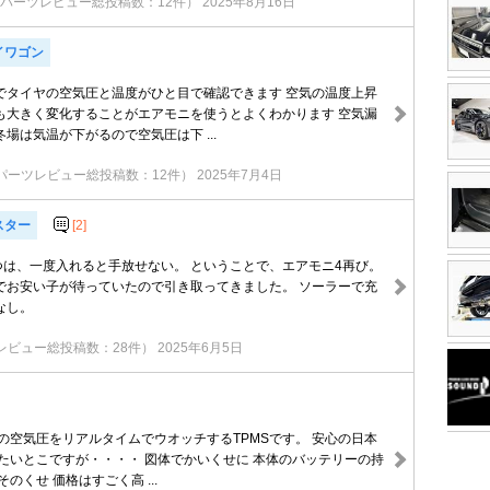
パーツレビュー総投稿数：12件）
2025年8月16日
イワゴン
でタイヤの空気圧と温度がひと目で確認できます 空気の温度上昇
も大きく変化することがエアモニを使うとよくわかります 空気漏
場は気温が下がるので空気圧は下 ...
パーツレビュー総投稿数：12件）
2025年7月4日
スター
[2]
やつは、一度入れると手放せない。 ということで、エアモニ4再び。
でお安い子が待っていたので引き取ってきました。 ソーラーで充
なし。
レビュー総投稿数：28件）
2025年6月5日
の空気圧をリアルタイムでウオッチするTPMSです。 安心の日本
いたいとこですが・・・・ 図体でかいくせに 本体のバッテリーの持
のくせ 価格はすごく高 ...