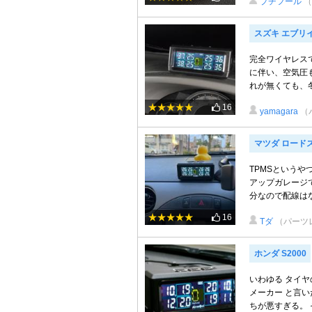
プチフール
（
スズキ エブリ
完全ワイヤレス
に伴い、空気圧
れが無くても、冬
16
yamagara
（
マツダ ロード
TPMSという
アップガレージ
分なので配線は
16
Tダ
（パーツ
ホンダ S2000
いわゆる タイヤ
メーカー と言
ちが悪すぎる。 そ