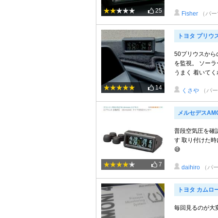
25
Fisher
（パー
トヨタ プリウ
50プリウスか
を監視。 ソー
うまく 着いてく
14
くさや
（パー
メルセデスAMG
普段空気圧を確
す 取り付けた
😅
7
daihiro
（パ
トヨタ カムロ
毎回見るのが大