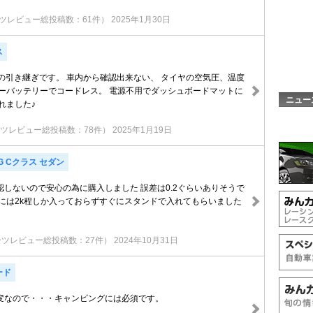
ツレビュー総投稿数：61件）
2025年1月30日
ス
らの引き継ぎです。 車内から確認出来ない、 タイヤの空気圧、温度
ラーバッテリーでコードレス。 電源不用でダッシュボードマットに
ニュー
れました♪
ツレビュー総投稿数：78件）
2025年1月19日
 Cクラス セダン
認しないので安心の為に購入しました 誤差は0.2ぐらいありそうで
時には2k程しか入っておらずすぐにスタンドで入れてもらいました
ーツレビュー総投稿数：27件）
2024年10月31日
ード
変なので・・・キャンピングには必須です。