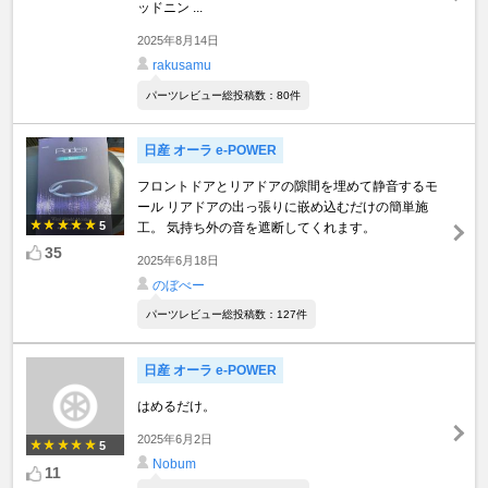
ッドニン ...
2025年8月14日
rakusamu
パーツレビュー総投稿数：80件
日産 オーラ e-POWER
フロントドアとリアドアの隙間を埋めて静音するモ
ール リアドアの出っ張りに嵌め込むだけの簡単施
5
工。 気持ち外の音を遮断してくれます。
35
2025年6月18日
のぼべー
パーツレビュー総投稿数：127件
日産 オーラ e-POWER
はめるだけ。
2025年6月2日
5
Nobum
11