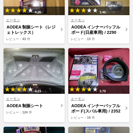
4.26
3.46
エーモン
エーモン
AODEA 制振シート（レジ
AODEA インナーバッフル
ェトレックス）
ボード(日産車用) / 2290
レビュー：
43
件
レビュー：
13
件
4.23
3.79
エーモン
エーモン
AODEA 制振シート
AODEA インナーバッフル
ボード(スバル車用) / 2352
レビュー：
124
件
レビュー：
19
件