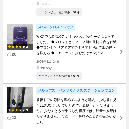
SKKS
パーツレビュー総投稿数：39件
スバル クロストレック
WRXでも装着済み おしゃれなパッケージになって
ました。 ◆フロントとリアドア間の風切り音を低減
4
◆フロントとリアドア間のすき間を埋めて風の侵入
を抑える ◆ドアエッジに挟むだけカンタン
20
2025年11月24日
misopy
パーツレビュー総投稿数：50件
メルセデス・ベンツ Cクラス ステーションワゴン
前後ドアの隙間を埋めてみようと購入。 少し前に見
たLEXUSについていたので、真似したくなりまし
3
た。 少なくとも街乗りした程度では、静音の効果は
わかりません。 ただ、ドアを締めたときの音が、少
13
しだ ...