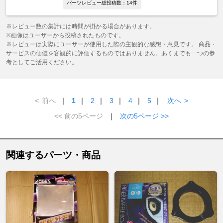
パーツレビュー総投稿数：14件
※レビュー数の集計には時間が掛かる場合があります。
※画像はユーザーから投稿されたものです。
※レビューは実際にユーザーが使用した際の主観的な感想・意見です。 商品・
サービスの価値を客観的に評価するものではありません。あくまでも一つの参
考としてご活用ください。
<
前へ
｜
1
｜
2
｜
3
｜
4
｜
5
｜
次へ
>
<< 前の5ページ
｜
次の5ページ >>
関連するパーツ・商品