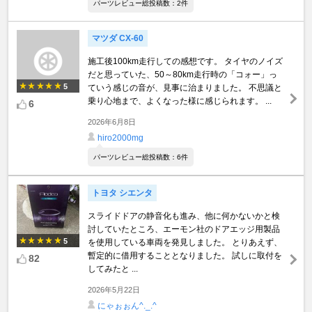
パーツレビュー総投稿数：2件
マツダ CX-60
施工後100km走行しての感想です。 タイヤのノイズ
だと思っていた、50～80km走行時の「コォー」っ
5
ていう感じの音が、見事に治まりました。 不思議と
乗り心地まで、よくなった様に感じられます。 ...
6
2026年6月8日
hiro2000mg
パーツレビュー総投稿数：6件
トヨタ シエンタ
スライドドアの静音化も進み、他に何かないかと検
討していたところ、エーモン社のドアエッジ用製品
5
を使用している車両を発見しました。 とりあえず、
暫定的に借用することとなりました。 試しに取付を
82
してみたと ...
2026年5月22日
にゃぉぉん^._.^