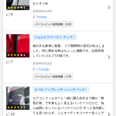
なりキツめ
4
2025年8月18日
9
Trolake
パーツレビュー総投稿数：21件
フォルクスワーゲン アップ！
他の方を参考に装着。 ドア開閉時の音圧が向上しま
した。特に閉める時はちょっと感動です。以前所有
4
していたゴルフ7の様です。
7
2025年8月15日
7万石(仮)
パーツレビュー総投稿数：17件
スバル インプレッサ（ハッチバック）
エアコンフィルターと一緒に購入👍今まで確か「静
音計画」で中身もよく見えるパッケージだけど、知
5
らぬ間にオシャレなパッケージに💦 ずっと店内探し
ても見つからず、ふとオーディオコーナー近くにデ
12