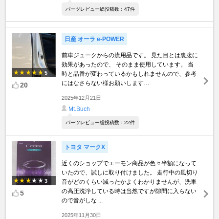
パーツレビュー総投稿数：47件
日産 オーラ e-POWER
前車ジュークからの流用品です。 見た目とは裏腹に
効果があったので、 そのまま使用しています。 当
5
時と品番が変わっているかもしれませんので、参考
にはなさらない様お願いします…
20
2025年12月21日
Mt.Buch
パーツレビュー総投稿数：22件
トヨタ マークX
近くのショップでエーモン商品が色々半額になって
いたので、試しに取り付けました。 走行中の風切り
3
音がどのくらい減ったかよくわかりませんが、洗車
の高圧洗浄している時は当然ですが隙間に入らない
5
ので音がしな ...
2025年11月30日