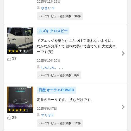
2025年11月23日
やまい３
パーツレビュー総投稿数：36件
スズキ クロスビー
ドアエッジを壁とかにぶつけて 削れないように。
なかなか分厚くて 結構な勢いで当てても 大丈夫そ
3
ーです(笑)
17
2025年10月20日
しんしん。。。
パーツレビュー総投稿数：8件
日産 オーラ e-POWER
定番のモールです。 挟むだけです。
2025年9月7日
5
マリオZ
29
パーツレビュー総投稿数：12件