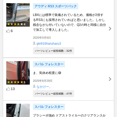
アウディ RS3 スポーツバック
LBXには標準で装備されているため、価格が2倍す
るRS3にも採用されていればと思いました。しかし
4
残念ながら付いていないので、Q2の時と同様に自分
で加工して導入しました。
6
2025年9月6日
gtv916haruharu3
パーツレビュー総投稿数：32件
スバル フォレスター
ま、気休め程度に😅
2025年8月29日
5
なかけー。
13
パーツレビュー総投稿数：47件
スバル フォレスター
プラシーボ強め ドアストライカーのクリアランスか