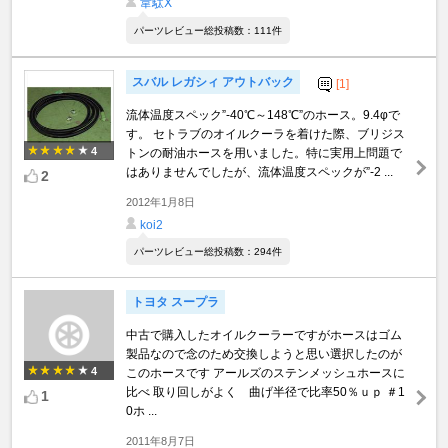
韋駄Ⅹ
パーツレビュー総投稿数：111件
スバル レガシィ アウトバック
[1]
流体温度スペック”-40℃～148℃”のホース。9.4φで
す。 セトラブのオイルクーラを着けた際、ブリジス
4
トンの耐油ホースを用いました。特に実用上問題で
はありませんでしたが、流体温度スペックが”-2 ...
2
2012年1月8日
koi2
パーツレビュー総投稿数：294件
トヨタ スープラ
中古で購入したオイルクーラーですがホースはゴム
製品なので念のため交換しようと思い選択したのが
4
このホースです アールズのステンメッシュホースに
比べ 取り回しがよく 曲げ半径で比率50％ｕｐ ＃1
1
0ホ ...
2011年8月7日