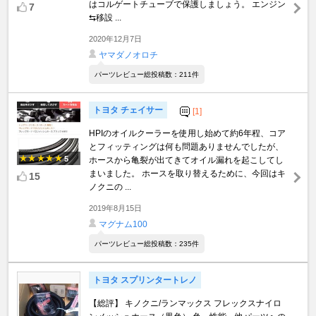
はコルゲートチューブで保護しましょう。 エンジン
7
⇆移設 ...
2020年12月7日
ヤマダノオロチ
パーツレビュー総投稿数：211件
トヨタ チェイサー
[1]
HPIのオイルクーラーを使用し始めて約6年程、コア
とフィッティングは何も問題ありませんでしたが、
5
ホースから亀裂が出てきてオイル漏れを起こしてし
まいました。 ホースを取り替えるために、今回はキ
15
ノクニの ...
2019年8月15日
マグナム100
パーツレビュー総投稿数：235件
トヨタ スプリンタートレノ
【総評】 キノクニ/ランマックス フレックスナイロ