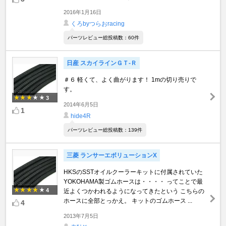
2016年1月16日
くろbyつらおracing
パーツレビュー総投稿数：60件
日産 スカイラインＧＴ‐Ｒ
＃６ 軽くて、よく曲がります！ 1mの切り売りで
す。
3
2014年6月5日
1
hide4R
パーツレビュー総投稿数：139件
三菱 ランサーエボリューションX
HKSのSSTオイルクーラーキットに付属されていた
YOKOHAMA製ゴムホースは・・・・ ってことで最
4
近よくつかわれるようになってきたという こちらの
ホースに全部とっかえ。 キットのゴムホース ...
4
2013年7月5日