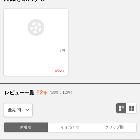
[PR]
（税込）
12
レビュー一覧
（総数：12件）
件
新着順
イイね！順
クリップ順