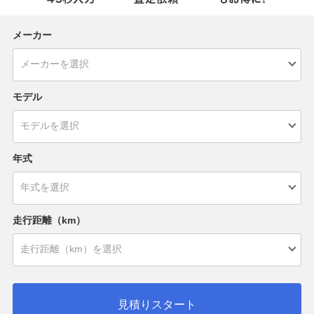
メーカー
モデル
年式
走行距離（km）
見積りスタート