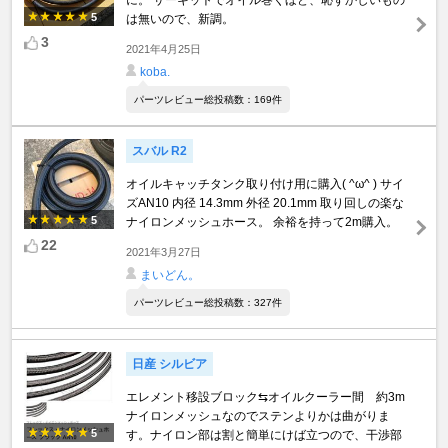
に。 サーキットでオイル巻くほど、恥ずかしいもの
5
は無いので、新調。
3
2021年4月25日
koba.
パーツレビュー総投稿数：169件
スバル R2
オイルキャッチタンク取り付け用に購入( ^ω^ ) サイ
ズAN10 内径 14.3mm 外径 20.1mm 取り回しの楽な
5
ナイロンメッシュホース。 余裕を持って2m購入。
22
2021年3月27日
まいどん。
パーツレビュー総投稿数：327件
日産 シルビア
エレメント移設ブロック⇆オイルクーラー間 約3m
ナイロンメッシュなのでステンよりかは曲がりま
5
す。ナイロン部は割と簡単にけば立つので、干渉部