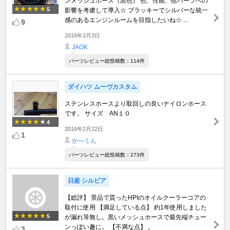
ンメッシュホース（黒色） 色、性能、他パーツへの
5
影響を考慮して導入☆ ブラッキーでシルバーな統一
感のあるエンジンルームを目指したいね☆ ...
9
2016年3月3日
JAOK
パーツレビュー総投稿数：114件
ダイハツ ムーヴカスタム
ステンレスホースより取回しの良いナイロンホース
です。 サイズ AN１０
4
2016年2月22日
1
か―くん
パーツレビュー総投稿数：273件
日産 シルビア
【総評】 景品で貰ったHPIのオイルクーラーコアの
取付に使用 【満足している点】 約1年使用しました
5
が漏れ等無し。黒いメッシュホースで最先端チュー
ンっぽい趣に。 【不満な点】 。
3