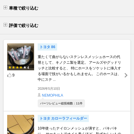
車種で絞り込む
評価で絞り込む
トヨタ 86
重たくて曲がらないステンレスメッシュホースの代
替として、キノクニ製を選定。 アールズやグッドリ
4
ッチと比較すると、 特にホースをソケットに挿入す
る場面で技がいるかもしれません。 このホースは、
9
中にステ ...
2026年5月10日
NEMOPHILA
パーツレビュー総投稿数：11件
トヨタ カローラフィールダー
10年使ったナイロンメッシュが潰すと、パキパキ