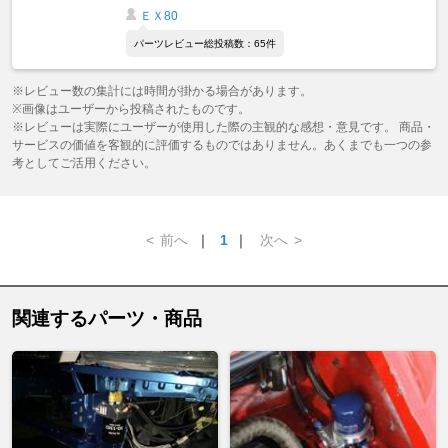
ＥＸ80
パーツレビュー総投稿数：65件
※レビュー数の集計には時間が掛かる場合があります。
※画像はユーザーから投稿されたものです。
※レビューは実際にユーザーが使用した際の主観的な感想・意見です。 商品・
サービスの価値を客観的に評価するものではありません。あくまでも一つの参
考としてご活用ください。
<
前へ
｜
1
｜
次へ
>
関連するパーツ・商品