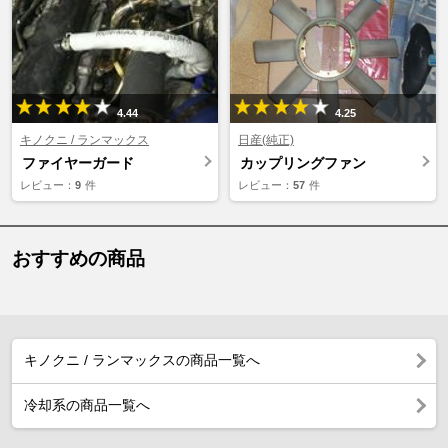
4.44
4.25
キノクニ / ランマックス
日産(純正)
ファイヤーガード
カップリングファン
レビュー：
9
件
レビュー：
57
件
おすすめの商品
キノクニ / ランマックスの商品一覧へ
冷却系の商品一覧へ