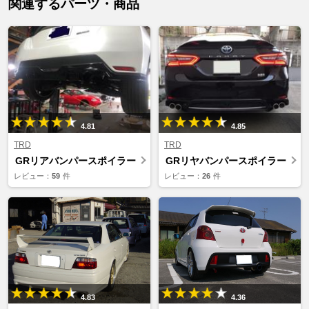
関連するパーツ・商品
4.81
4.85
TRD
TRD
GRリアバンパースポイラー
GRリヤバンパースポイラー
レビュー：
59
件
レビュー：
26
件
4.83
4.36