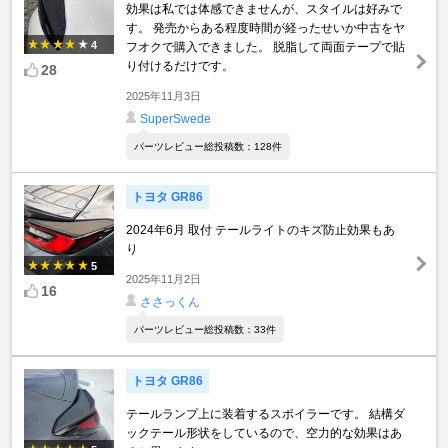
効果は私では体感できませんが、スタイルは好みで
す。 発売からある程度時間が経ったせいか中古をヤ
4
フオクで購入できました。 脱脂して両面テープで貼
り付けるだけです。
28
2025年11月3日
SuperSwede
パーツレビュー総投稿数：128件
トヨタ GR86
2024年6月 取付 テールライトのキズ防止効果もあ
り
5
2025年11月2日
16
ささっくん
パーツレビュー総投稿数：33件
トヨタ GR86
テールランプ上に装着するスポイラーです。 結構ダ
ックテール形状をしているので、空力的な効果はあ