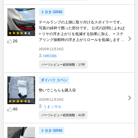
トヨタ GR86
テールランプの上側に取り付けるスポイラーです。
写真の緑枠で囲った部分です。 公式の説明によれば
4
> リヤの浮き上がりを低減する効果に加え、 > ステ
アリング操舵時の浮き上がりロールを低減します ...
26
2025年12月24日
HIRO86
パーツレビュー総投稿数：17件
ダイハツ コペン
勢いでこちらも購入😲
2025年11月24日
5
うまッサル
40
パーツレビュー総投稿数：41件
トヨタ GR86