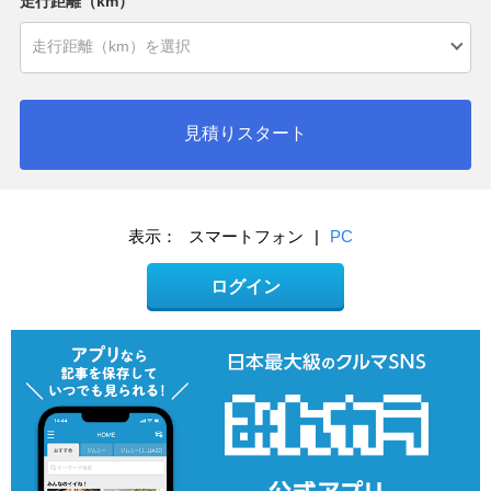
走行距離（km）
見積りスタート
表示：
スマートフォン
|
PC
ログイン