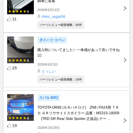
納車に装着
2026年6月12日
5
rhino_sugar56
11
パーツレビュー総投稿数：30件
ダイハツ コペン
購入時についてました✨ 一体感があって良いですね
😵‍💫
5
2026年6月3日
25
とっしい
パーツレビュー総投稿数：10件
スバル BRZ
TOYOTA GR86 (ＧＲハチロク) ZN8 / FA24用 ＴＲ
Ｄ ＧＲリヤサイドスポイラー 品番：MS315-18009
5
(TRD GR Rear Side Spoiler 正規品) テー ...
19
2026年3月29日