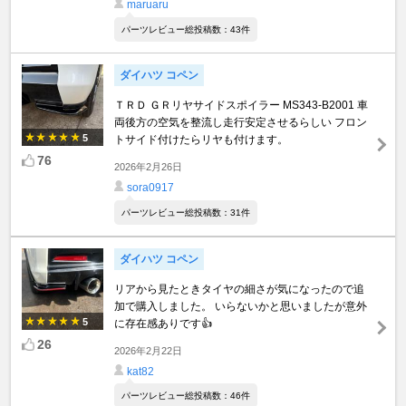
maruaru
パーツレビュー総投稿数：43件
ダイハツ コペン
ＴＲＤ ＧＲリヤサイドスポイラー MS343-B2001 車
両後方の空気を整流し走行安定させるらしい フロン
5
トサイド付けたらリヤも付けます。
76
2026年2月26日
sora0917
パーツレビュー総投稿数：31件
ダイハツ コペン
リアから見たときタイヤの細さが気になったので追
加で購入しました。 いらないかと思いましたが意外
5
に存在感ありです👍
26
2026年2月22日
kat82
パーツレビュー総投稿数：46件