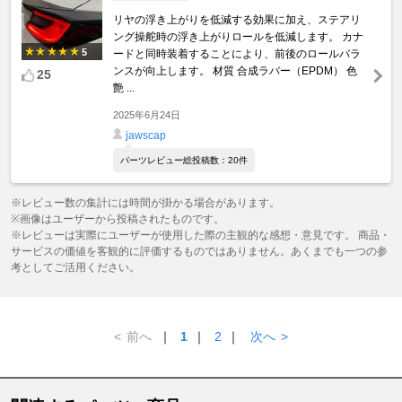
リヤの浮き上がりを低減する効果に加え、ステアリ
ング操舵時の浮き上がりロールを低減します。 カナ
5
ードと同時装着することにより、前後のロールバラ
ンスが向上します。 材質 合成ラバー（EPDM） 色
25
艶 ...
2025年6月24日
jawscap
パーツレビュー総投稿数：20件
※レビュー数の集計には時間が掛かる場合があります。
※画像はユーザーから投稿されたものです。
※レビューは実際にユーザーが使用した際の主観的な感想・意見です。 商品・
サービスの価値を客観的に評価するものではありません。あくまでも一つの参
考としてご活用ください。
<
前へ
｜
1
｜
2
｜
次へ
>