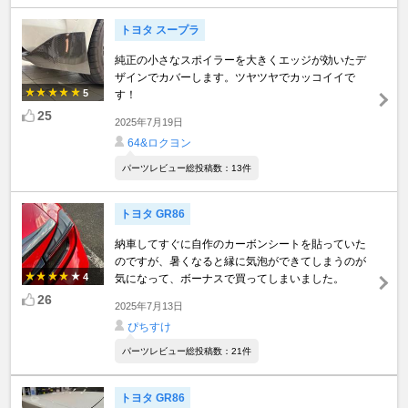
トヨタ スープラ
純正の小さなスポイラーを大きくエッジが効いたデ
ザインでカバーします。ツヤツヤでカッコイイで
5
す！
25
2025年7月19日
64&ロクヨン
パーツレビュー総投稿数：13件
トヨタ GR86
納車してすぐに自作のカーボンシートを貼っていた
のですが、暑くなると縁に気泡ができてしまうのが
4
気になって、ボーナスで買ってしまいました。
26
2025年7月13日
ぴちすけ
パーツレビュー総投稿数：21件
トヨタ GR86