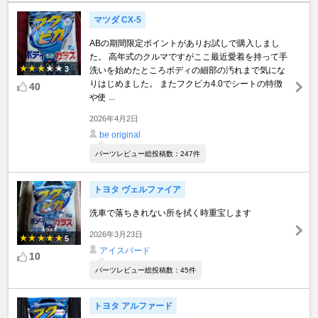
マツダ CX-5
ABの期間限定ポイントがありお試しで購入しまし
た。 高年式のクルマですがここ最近愛着を持って手
3
洗いを始めたところボディの細部の汚れまで気にな
りはじめました。 またフクピカ4.0でシートの特徴
40
や使 ...
2026年4月2日
be original
パーツレビュー総投稿数：247件
トヨタ ヴェルファイア
洗車で落ちきれない所を拭く時重宝します
2026年3月23日
5
アイスバード
10
パーツレビュー総投稿数：45件
トヨタ アルファード