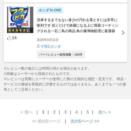
ホンダ N-ONE
洗車するまでもない多少の汚れを落とすには非常に
便利です 拭くだけで綺麗になる上に簡易コーティン
5
グされる一石二鳥の商品 鳥の爆弾物処理に最適😅
14
2025年8月31日
VTECホンダ
パーツレビュー総投稿数：190件
※レビュー数の集計には時間が掛かる場合があります。
※画像はユーザーから投稿されたものです。
※レビューは実際にユーザーが使用した際の主観的な感想・意見です。 商品・
サービスの価値を客観的に評価するものではありません。あくまでも一つの参
考としてご活用ください。
<
前へ
｜
1
｜
2
｜
3
｜
4
｜
5
｜
次へ
>
<< 前の5ページ
｜
次の5ページ >>