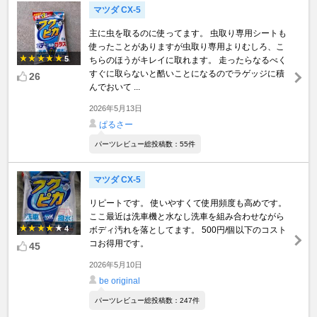
マツダ CX-5
主に虫を取るのに使ってます。 虫取り専用シートも
使ったことがありますが虫取り専用よりむしろ、こ
5
ちらのほうがキレイに取れます。 走ったらなるべく
すぐに取らないと酷いことになるのでラゲッジに積
26
んでおいて ...
2026年5月13日
ぱるさー
パーツレビュー総投稿数：55件
マツダ CX-5
リピートです。 使いやすくて使用頻度も高めです。
ここ最近は洗車機と水なし洗車を組み合わせながら
4
ボディ汚れを落としてます。 500円/個以下のコスト
コお得用です。
45
2026年5月10日
be original
パーツレビュー総投稿数：247件