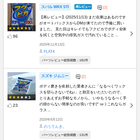
スバル WRX STI
[3]
【再レビュー】(2025/11/13) まだ在庫はあるのです
がオートバックスからDMが来てたので予備に買い
5
ました。 見た目はキレイでもフクピカでボディ全体
を拭くと空気中の排気ガスで汚れていること ...
96
2025年11月13日
FLAT4
パーツレビュー総投稿数：181件
スズキ ジムニー
[2]
ボディ磨きを依頼した業者さんに「なるべくワック
スを切らさないでね♪」と助言をいただいたので、
3
とりあえずお手軽なモノから。 いやもうなるべく手
の掛からない簡単なのが良いです(*･ω･) これならガ
23
ラス ...
2025年9月12日
のうてんき。
パーツレビュー総投稿数：131件