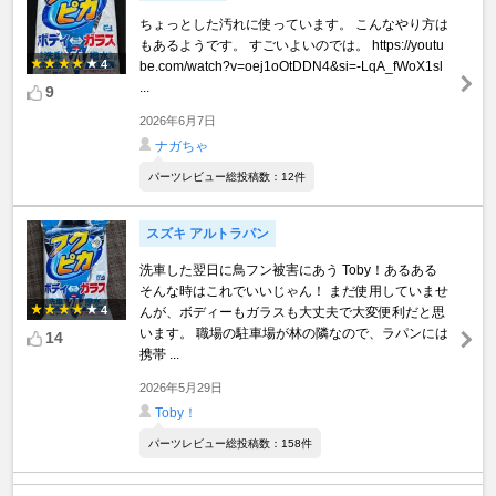
ちょっとした汚れに使っています。 こんなやり方は
もあるようです。 すごいよいのでは。 https://youtu
4
be.com/watch?v=oej1oOtDDN4&si=-LqA_fWoX1sl
...
9
2026年6月7日
ナガちゃ
パーツレビュー総投稿数：12件
スズキ アルトラパン
洗車した翌日に鳥フン被害にあう Toby！あるある
そんな時はこれでいいじゃん！ まだ使用していませ
4
んが、ボディーもガラスも大丈夫で大変便利だと思
います。 職場の駐車場が林の隣なので、ラパンには
14
携帯 ...
2026年5月29日
Toby！
パーツレビュー総投稿数：158件