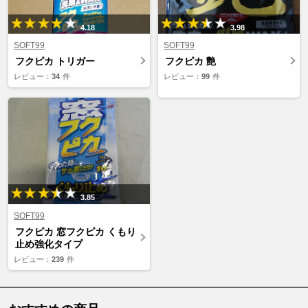
4.18
3.98
SOFT99
SOFT99
フクピカ トリガー
フクピカ 艶
レビュー：
34
件
レビュー：
99
件
3.85
SOFT99
フクピカ 窓フクピカ くもり
止め強化タイプ
レビュー：
239
件