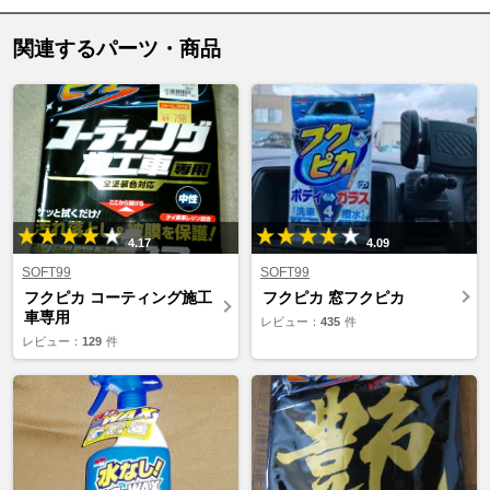
関連するパーツ・商品
4.17
4.09
SOFT99
SOFT99
フクピカ コーティング施工
フクピカ 窓フクピカ
車専用
レビュー：
435
件
レビュー：
129
件