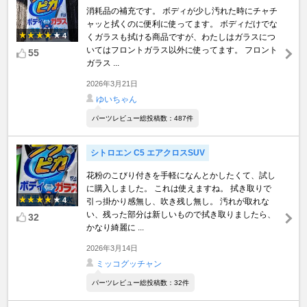
消耗品の補充です。 ボディが少し汚れた時にチャチ
ャッと拭くのに便利に使ってます。 ボディだけでな
4
くガラスも拭ける商品ですが、わたしはガラスにつ
いてはフロントガラス以外に使ってます。 フロント
55
ガラス ...
2026年3月21日
ゆいちゃん
パーツレビュー総投稿数：487件
シトロエン C5 エアクロスSUV
花粉のこびり付きを手軽になんとかしたくて、試し
に購入しました。 これは使えますね。 拭き取りで
4
引っ掛かり感無し、吹き残し無し。 汚れが取れな
い、残った部分は新しいもので拭き取りましたら、
32
かなり綺麗に ...
2026年3月14日
ミッコグッチャン
パーツレビュー総投稿数：32件