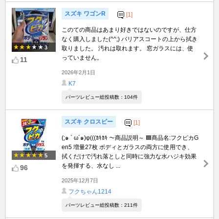
スズキ ワゴンR
[1]
このての商品はあまり好きではないのですが、仕方
なく購入しました(^^;) バリアスコートの上から拭き
3
取りました。 汚れは取れます。 窓ガラスには、使
っていません。
11
2026年2月1日
K7
パーツレビュー総投稿数：104件
スズキ クロスビー
[1]
(;๑ ` ω´๑)φ(((ｶｷｶｷ ～商品説明～ 🟦商品名:フクピカG
en5 増量27枚 ボディとガラスの両方に使用でき、
5
拭くだけで汚れ落としと同時に強力な水ハジキ効果
を発揮する、水なし ...
96
2025年12月7日
フクちゃん1214
パーツレビュー総投稿数：211件