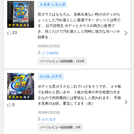
トヨタ シエンタ
窓ガラスはもちろん、洗車出来ない時のボディのち
ょっとした汚れ落としに最適です✨ ガッツリは🆖で
5
す。 以下説明文 ボディとガラスの両方に使用で
き、拭くだけで汚れ落としと同時に強力な水ハジキ
23
効果を ...
2026年2月25日
とりpanta
パーツレビュー総投稿数：131件
スバル ステラ
ボディも窓ガラスもこれでいけるそうです。 ２４枚
でお得かと思いきや、１枚が従来の半分程度の大き
4
さなので内容量的には変化なしと思われます。 手抜
き洗車のお供。重宝してます（笑）
5
2026年2月23日
かたるす
パーツレビュー総投稿数：5件