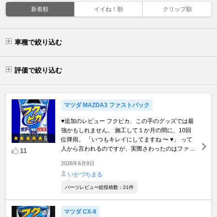
新着順
イイね！順
クリップ順
車種で絞り込む
評価で絞り込む
マツダ MAZDA3 ファストバック
♥️追加のレビュー フクピカ、この手のグッズでは最
強かもしれません。 施工して１か月の間に、10回
5
位降雨。 「いつもキレイにしてますね 〜 ♥」 って
人から言われるのですが、実際さわったのはファ ...
11
2026年6月9日
いかづちまる
パーツレビュー総投稿数：21件
マツダ CX-8