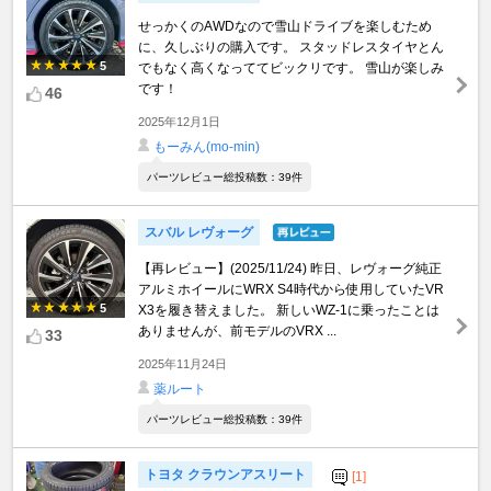
せっかくのAWDなので雪山ドライブを楽しむため
に、久しぶりの購入です。 スタッドレスタイヤとん
5
でもなく高くなっててビックリです。 雪山が楽しみ
です！
46
2025年12月1日
もーみん(mo-min)
パーツレビュー総投稿数：39件
スバル レヴォーグ
【再レビュー】(2025/11/24) 昨日、レヴォーグ純正
アルミホイールにWRX S4時代から使用していたVR
5
X3を履き替えました。 新しいWZ-1に乗ったことは
ありませんが、前モデルのVRX ...
33
2025年11月24日
薬ルート
パーツレビュー総投稿数：39件
トヨタ クラウンアスリート
[1]