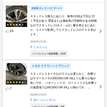
BMW 2シリーズ クーペ
スタッドレス購入にあたり、岐阜(今回は下呂)に行
く予定があり 雪道または凍結等の可能性がある時期
3
なのでスタッドレス(ホイ－ル)に 履き替えるにあた
り、１４０で使用してたスタッドレスのＰＣＤ等が
26
２４ ...
2026年1月3日
たぁちゃん
パーツレビュー総投稿数：26件
トヨタ クラウンハイブリッド
スタッドレスタイヤなのでゴムが柔らかく、街乗り
はサマータイヤのREGNO GR-XⅡよりも乗り心地が
4
良いです。 パターンノイズ、ロードノイズも街乗り
の速度域ではREGNO GR-XⅡより静かです。 ...
7
2026年1月2日
鶏ドール∧( 'Θ' )∧
パーツレビュー総投稿数：5件