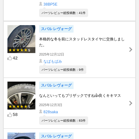
38BP5E
パーツレビュー総投稿数：41件
スバル レヴォーグ
本格的な冬を前にスタッドレスタイヤに交換しまし
た。
5
2025年12月12日
42
なぱもぱみ
パーツレビュー総投稿数：9件
スバル レヴォーグ
なんといってもブリザックですね👍良くキキマス
2025年12月3日
5
828saka
58
パーツレビュー総投稿数：83件
スバル レヴォーグ