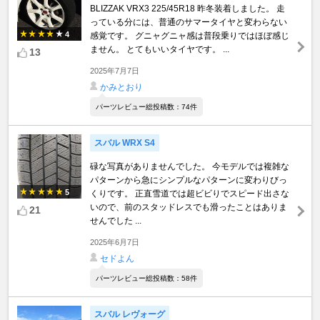
BLIZZAK VRX3 225/45R18 昨冬装着しました。 走
っている分には、普通のサマータイヤと変わらない
4
感覚です。 グニャグニャ感は普段乗りではほぼ感じ
ません。 とてもいいタイヤです。 ...
13
2025年7月7日
かみとおり
パーツレビュー総投稿数：74件
スバル WRX S4
碌な写真がありませんでした。 今モデルでは複雑な
パターンから急にシンプルなパターンに変わりびっ
5
くりです。 正直雪道では超ビビりでスピード出さな
いので、前のスタッドレスでも滑ったことはありま
21
せんでした ...
2025年6月7日
セドよん
パーツレビュー総投稿数：58件
スバル レヴォーグ