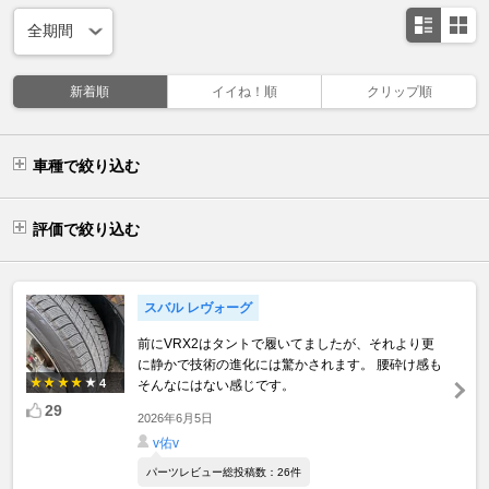
新着順
イイね！順
クリップ順
車種で絞り込む
評価で絞り込む
スバル レヴォーグ
前にVRX2はタントで履いてましたが、それより更
に静かで技術の進化には驚かされます。 腰砕け感も
4
そんなにはない感じです。
29
2026年6月5日
v佑v
パーツレビュー総投稿数：26件