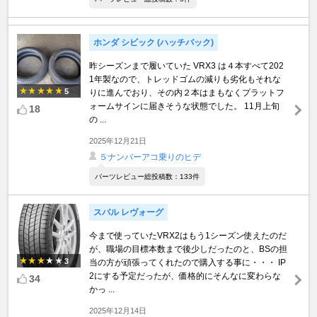
ホンダ シビック (ハッチバック)
昨シーズンまで履いていた VRX3 は４本すべて202
1年製なので、トレッドゴムの減りも劣化もそれな
5
りに進んでおり、その内２本はまもなくプラットフ
ォームサインに届きそうな状態でした。 11月上旬
18
の ...
2025年12月21日
５ナンバーアコ乗りのヒデ
パーツレビュー総投稿数：133件
スバル レヴォーグ
今まで使っていたVRX2はもう1シーズン使えたのだ
が、職場の目標本数まで後少しだったのと、BSの担
3
当の方が頑張ってくれたので購入する事に・・・ IP
2にする予定だったが、価格的にそんなに変わらな
34
かっ ...
2025年12月14日