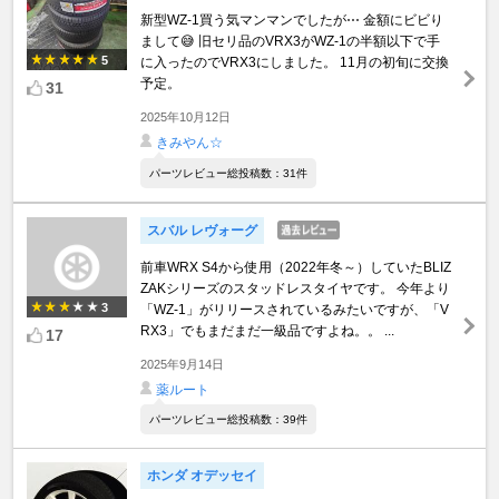
新型WZ-1買う気マンマンでしたが⋯ 金額にビビり
まして😅 旧セリ品のVRX3がWZ-1の半額以下で手
5
に入ったのでVRX3にしました。 11月の初旬に交換
予定。
31
2025年10月12日
きみやん☆
パーツレビュー総投稿数：31件
スバル レヴォーグ
前車WRX S4から使用（2022年冬～）していたBLIZ
ZAKシリーズのスタッドレスタイヤです。 今年より
3
「WZ-1」がリリースされているみたいですが、「V
RX3」でもまだまだ一級品ですよね。。 ...
17
2025年9月14日
薬ルート
パーツレビュー総投稿数：39件
ホンダ オデッセイ