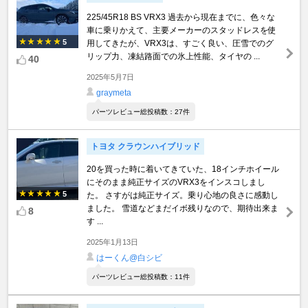
225/45R18 BS VRX3 過去から現在までに、色々な
車に乗りかえて、主要メーカーのスタッドレスを使
5
用してきたが、VRX3は、すごく良い、圧雪でのグ
リップ力、凍結路面での氷上性能、タイヤの ...
40
2025年5月7日
graymeta
パーツレビュー総投稿数：27件
トヨタ クラウンハイブリッド
20を買った時に着いてきていた、18インチホイール
にそのまま純正サイズのVRX3をインスコしまし
5
た。 さすがは純正サイズ。乗り心地の良さに感動し
ました。 雪道などまだイボ残りなので、期待出来ま
8
す ...
2025年1月13日
はーくん@白シビ
パーツレビュー総投稿数：11件