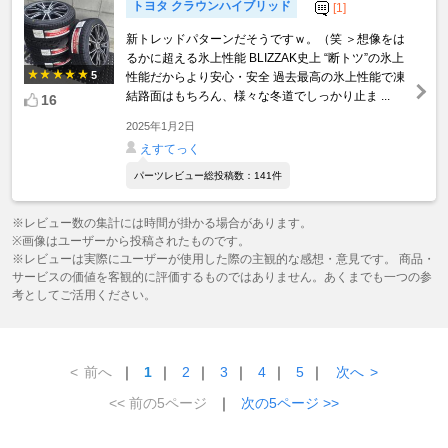
トヨタ クラウンハイブリッド
[1]
新トレッドパターンだそうですｗ。（笑 ＞想像をは
るかに超える氷上性能 BLIZZAK史上 “断トツ”の氷上
5
性能だからより安心・安全 過去最高の氷上性能で凍
結路面はもちろん、様々な冬道でしっかり止ま ...
16
2025年1月2日
えすてっく
パーツレビュー総投稿数：141件
※レビュー数の集計には時間が掛かる場合があります。
※画像はユーザーから投稿されたものです。
※レビューは実際にユーザーが使用した際の主観的な感想・意見です。 商品・
サービスの価値を客観的に評価するものではありません。あくまでも一つの参
考としてご活用ください。
<
前へ
｜
1
｜
2
｜
3
｜
4
｜
5
｜
次へ
>
<< 前の5ページ
｜
次の5ページ >>