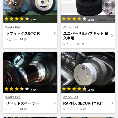
4.70
4.25
Works Bell
Works Bell
ラフィックスGTC-R
ユニバーサルハブキット 輸
入車用
レビュー：
10
件
レビュー：
20
件
3.90
4.69
Works Bell
Works Bell
リベットスペーサー
RAPFIX SECURITY KIT
レビュー：
10
件
レビュー：
135
件