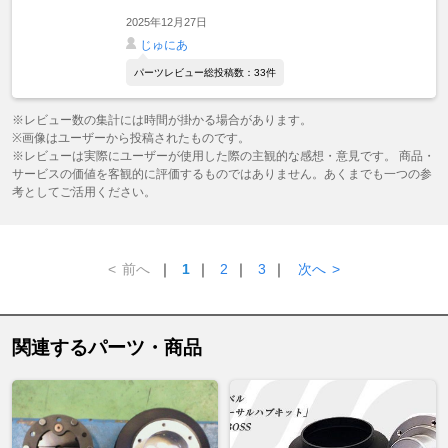
2025年12月27日
じゅにあ
パーツレビュー総投稿数：33件
※レビュー数の集計には時間が掛かる場合があります。
※画像はユーザーから投稿されたものです。
※レビューは実際にユーザーが使用した際の主観的な感想・意見です。 商品・
サービスの価値を客観的に評価するものではありません。あくまでも一つの参
考としてご活用ください。
<
前へ
｜
1
｜
2
｜
3
｜
次へ
>
関連するパーツ・商品