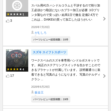
スバル用A1S ハンドルコラムと干渉するので削り加
工必須かつ取説にないカプラー加工が必要 ３Dプリ
1
ンタ製なので安っぽい 結局1日で撤去 定価2.4万で
これは… DAIKEIの買って加工したほうがいい
3
2026年7月20日
がむしろ
パーツレビュー総投稿数：10件
スズキ スイフトスポーツ
ワークスベルのスズキ車専用ハンドルボスキットで
す。 純正のステアリングスイッチを生かすことので
4
きるブラケットが付属しています。 説明書通りに装
着できると写真のようになります。 写真のナルディ
17
クラシ ...
2026年6月29日
鈑金王
パーツレビュー総投稿数：19件