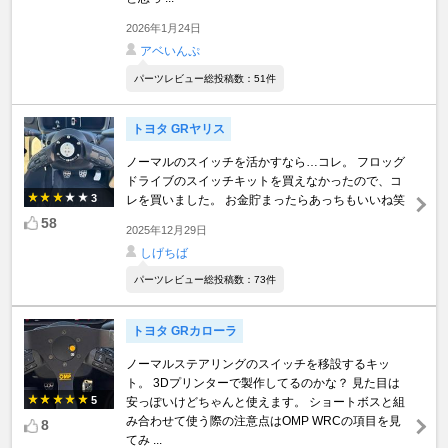
2026年1月24日
アベいんぷ
パーツレビュー総投稿数：51件
トヨタ GRヤリス
ノーマルのスイッチを活かすなら…コレ。 フロッグ
ドライブのスイッチキットを買えなかったので、コ
3
レを買いました。 お金貯まったらあっちもいいね笑
58
2025年12月29日
しげちば
パーツレビュー総投稿数：73件
トヨタ GRカローラ
ノーマルステアリングのスイッチを移設するキッ
ト。 3Dプリンターで製作してるのかな？ 見た目は
5
安っぽいけどちゃんと使えます。 ショートボスと組
み合わせて使う際の注意点はOMP WRCの項目を見
8
てみ ...