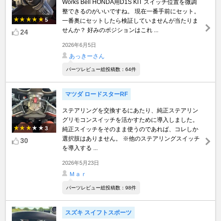
Works Bell HONDA用D1S KIT スイッチ位置を微調
整できるのがいいですね。 現在一番手前にセット。
5
一番奥にセットしたら検証していませんが当たりま
せんか？ 好みのポジションはこれ ...
24
2026年6月5日
あっきーさん
パーツレビュー総投稿数：64件
マツダ ロードスターRF
ステアリングを交換するにあたり、純正ステアリン
グリモコンスイッチを活かすために導入しました。
3
純正スイッチをそのまま使うのであれば、コレしか
選択肢はありません。 ※他のステアリングスイッチ
30
を導入する ...
2026年5月23日
Ｍａｒ
パーツレビュー総投稿数：98件
スズキ スイフトスポーツ