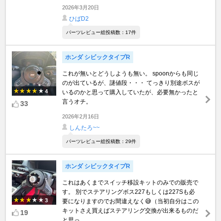
2026年3月20日
ひばD2
パーツレビュー総投稿数：17件
ホンダ シビックタイプR
これが無いとどうしようも無い。 spoonからも同じ
のが出ているが、謎値段・・・ てっきり別途ボスが
4
いるのかと思って購入していたが、必要無かったと
言うオチ。
33
2026年2月16日
しんたろ~~
パーツレビュー総投稿数：29件
ホンダ シビックタイプR
これはあくまでスイッチ移設キットのみでの販売で
す。 別でステアリングボス227もしくは227Sも必
3
要になりますのでお間違えなく😅（当初自分はこの
キットさえ買えばステアリング交換が出来るものだ
19
と思っ ...