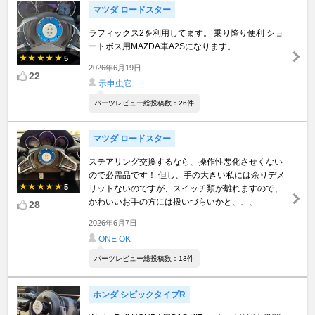
マツダ ロードスター
ラフィックス2を利用してます。 乗り降り便利 ショ
ートボス用MAZDA車A2Sになります。
5
2026年6月19日
22
示申虫它
パーツレビュー総投稿数：26件
マツダ ロードスター
ステアリング交換するなら、操作性悪化させくない
ので必需品です！ 但し、手の大きい私には余りデメ
5
リットないのですが、スイッチ類が離れますので、
かわいいお手の方には扱いづらいかと、、、
28
2026年6月7日
ONE OK
パーツレビュー総投稿数：13件
ホンダ シビックタイプR