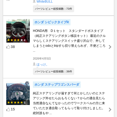
WhiteBULL
パーツレビュー総投稿数：73件
ホンダ シビックタイプR
HONDA用 D１セット スタンダードボスタイプ
（純正ステアリングボタン移設キット） 最近のクル
4
マらしくステアリングスイッチ盛り沢山で、外して
しまうとodoとtripすら切り替えられず、不便どころ
38
...
2026年4月5日
ほっけ。
パーツレビュー総投稿数：39件
ホンダ ステップワゴンスパーダ
純正ステアリングが遠すぎて何とかしたいのとステ
アリング外せたらおもろくない？からの適合見たら
5
当然適合なんてなかったのでワークスベルの方に来
ていただき適合取ってもらって取り付けしました。
15
絶対誰もや ...