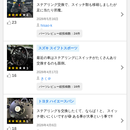
ステアリング交換で、スイッチ類も移籍しましたが
足に当たり邪魔。
4
2026年5月16日
23
hisao-k
パーツレビュー総投稿数：24件
スズキ スイフトスポーツ
最近の車はステアリングにスイッチがたくさんあり
交換するのも面倒。
3
2026年4月17日
16
きく＠
パーツレビュー総投稿数：16件
トヨタ ハイエースバン
ステアリングを交換したくて、ならば！と。 スイッ
チ使いにくいですが😅 ある事が大事という事で‼️
5
2026年4月6日
18