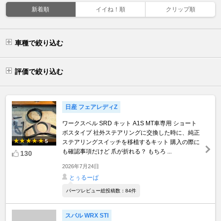
新着順
イイね！順
クリップ順
車種で絞り込む
評価で絞り込む
日産 フェアレディZ
ワークスベル SRD キット A1S MT車専用 ショート
ボスタイプ 社外ステアリングに交換した時に、純正
5
ステアリングスイッチを移植するキット 購入の際に
も確認事項だけど 爪が折れる？ もちろ ...
130
2026年7月24日
とぅるーぱ
パーツレビュー総投稿数：84件
スバル WRX STI