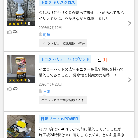
トヨタ ヤリスクロス
久しぶりにヤリクロが帰って来ましたが汚れてる ジ
イサン早朝に汗をかきながら洗車しました
5
2026年7月12日
22
司屋
パーツレビュー総投稿数：42件
トヨタ ハリアーハイブリッド
[1]
イエローハットの広告モニターを見て興味を持って
購入してみました。 撥水性と持続力に期待！！
5
2026年6月23日
25
月陽
パーツレビュー総投稿数：21件
日産 ノート e-POWER
箱の中身です🚙 ずいぶん前に購入していましたが、
施工後24時間は水に濡らしてはダメ、との注意書き