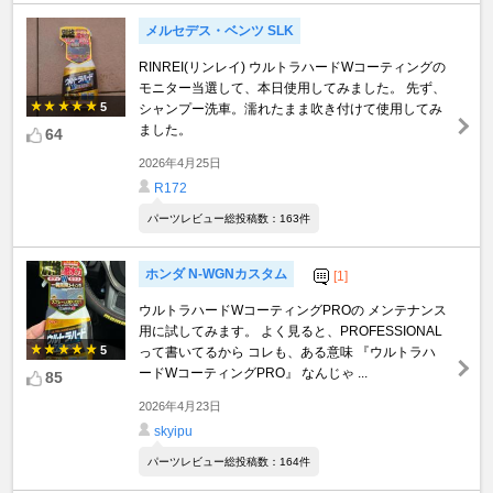
メルセデス・ベンツ SLK
RINREI(リンレイ) ウルトラハードWコーティングの
モニター当選して、本日使用してみました。 先ず、
5
シャンプー洗車。濡れたまま吹き付けて使用してみ
ました。
64
2026年4月25日
R172
パーツレビュー総投稿数：163件
ホンダ N-WGNカスタム
[1]
ウルトラハードWコーティングPROの メンテナンス
用に試してみます。 よく見ると、PROFESSIONAL
5
って書いてるから コレも、ある意味 『ウルトラハ
ードWコーティングPRO』 なんじゃ ...
85
2026年4月23日
skyipu
パーツレビュー総投稿数：164件