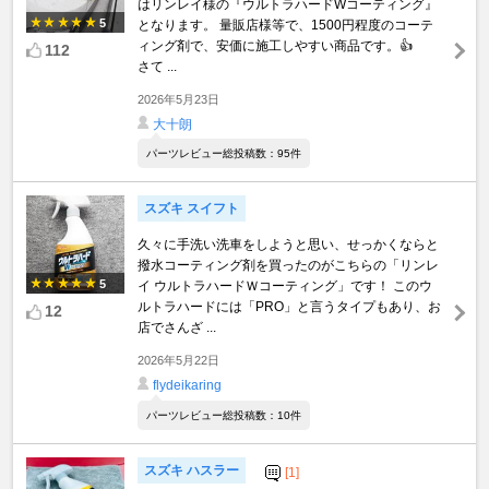
はリンレイ様の『ウルトラハードWコーティング』
5
となります。 量販店様等で、1500円程度のコーテ
ィング剤で、安価に施工しやすい商品です。👍
112
さて ...
2026年5月23日
大十朗
パーツレビュー総投稿数：95件
スズキ スイフト
久々に手洗い洗車をしようと思い、せっかくならと
撥水コーティング剤を買ったのがこちらの「リンレ
5
イ ウルトラハードＷコーティング」です！ このウ
ルトラハードには「PRO」と言うタイプもあり、お
12
店でさんざ ...
2026年5月22日
flydeikaring
パーツレビュー総投稿数：10件
スズキ ハスラー
[1]