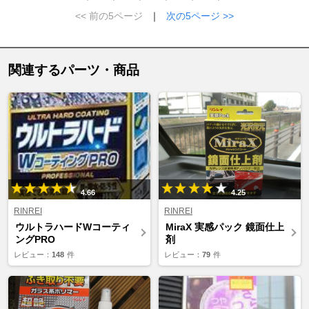
<< 前の5ページ
｜
次の5ページ >>
関連するパーツ・商品
4.66
4.25
RINREI
RINREI
ウルトラハードWコーティ
MiraX 実感パック 鏡面仕上
ングPRO
剤
レビュー：
148
件
レビュー：
79
件