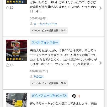
5
があったのと、暑い日は避けたかったので、なかな
か条件が揃う日がありませんでしたが、やっとその
30
日（今 ...
2026年6月6日
大一大万大吉(^^)v
パーツレビュー総投稿数：69件
スバル フォレスター
梅雨入りも近いため、今朝6:00から洗車、そしてコ
ーティング(^^)/ 水滴が少し残った状態での施工でし
5
た♬ むらもできにくく、しかもほのかにいい香りが
します!! ボディー、ウィンドウ、そして最近買 ...
18
2026年5月23日
FA2024
パーツレビュー総投稿数：69件
ダイハツ ムーヴキャンバス
[1]
嫁っ子号ムーキャンにも施工してみましょう。 商品