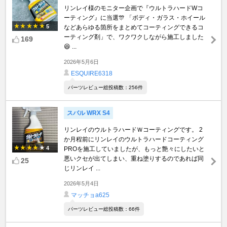
リンレイ様のモニター企画で『ウルトラハードWコ
ーティング』に当選🎊 「ボディ・ガラス・ホイール
5
などあらゆる箇所をまとめてコーティングできるコ
ーティング剤」で、ワクワクしながら施工しました
169
😆 ...
2026年5月6日
ESQUIRE6318
パーツレビュー総投稿数：256件
スバル WRX S4
リンレイのウルトラハードＷコーティングです。 2
か月程前にリンレイのウルトラハードコーティング
4
PROを施工していましたが、もっと艶々にしたいと
悪いクセが出てしまい、重ね塗りするのであれば同
25
じリンレイ ...
2026年5月4日
マッチョa625
パーツレビュー総投稿数：66件