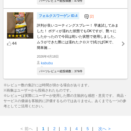
パーツレビュー総投稿数：479件
フォルクスワーゲン ID.4
[2]
評判が良いコーティングスプレー！ 早速試してみま
した！ ボディが濡れた状態でもOKですが、艶々に
5
したかったので今回は乾いた状態で使用しました。
ムラができた際には濡れたクロスで拭けばOKで、
44
簡単施 ...
2026年4月18日
kabubu
パーツレビュー総投稿数：379件
※レビュー数の集計には時間が掛かる場合があります。
※画像はユーザーから投稿されたものです。
※レビューは実際にユーザーが使用した際の主観的な感想・意見です。 商品・
サービスの価値を客観的に評価するものではありません。あくまでも一つの参
考としてご活用ください。
<
前へ
｜
1
｜
2
｜
3
｜
4
｜
5
｜
次へ
>