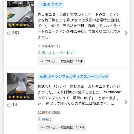
トヨタ アクア
先日モニター当選してウルトラハードWコーティン
グを施工致します🤗 アクアは前回の当選時に施行し
5
ていないので、三男坊が平日に洗車してウルトラハ
ードWコーティングPROを掛けて置く様に話してお
281
きまし ...
2026年4月27日
青いトレーラーNo.III
パーツレビュー総投稿数：11件
三菱 ギャランフォルティススポーツバック
株式会社リンレイ 自動車部 よりモニタでいただ
きました。 洗車日和の中施工しました。 50cm☓50c
5
mでワンプッシュで、簡単に伸ばすことが出来まし
た。 伸ばして終わりなので施工は簡単です。 ...
14
2026年4月26日
mmccj
パーツレビュー総投稿数：149件