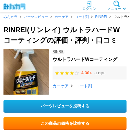
ログイン
メニュー
みんカラ
パーツレビュー
カーケア
コート剤
RINREI
ウルトラ
RINREI(リンレイ) ウルトラハードW
コーティングの評価・評判・口コミ
RINREI
ウルトラハードWコーティング
4.30
（111件）
点
カーケア
コート剤
パーツレビューを投稿する
この商品の価格を比較する