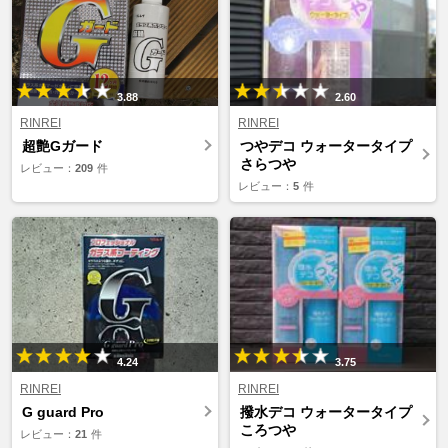
3.88
2.60
RINREI
RINREI
超艶Gガード
つやデコ ウォータータイプ
さらつや
レビュー：
209
件
レビュー：
5
件
4.24
3.75
RINREI
RINREI
G guard Pro
撥水デコ ウォータータイプ
ころつや
レビュー：
21
件