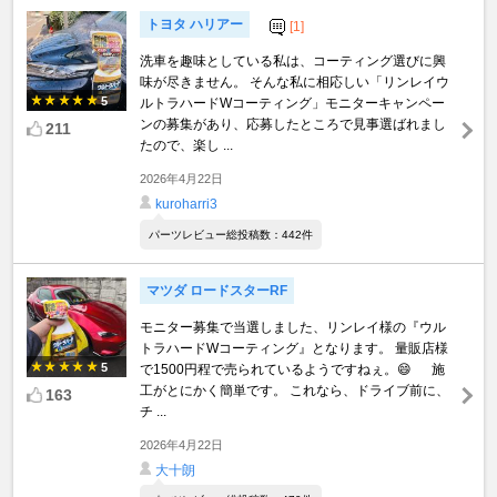
トヨタ ハリアー
[1]
洗車を趣味としている私は、コーティング選びに興
味が尽きません。 そんな私に相応しい「リンレイウ
5
ルトラハードWコーティング」モニターキャンペー
ンの募集があり、応募したところで見事選ばれまし
211
たので、楽し ...
2026年4月22日
kuroharri3
パーツレビュー総投稿数：442件
マツダ ロードスターRF
モニター募集で当選しました、リンレイ様の『ウル
トラハードWコーティング』となります。 量販店様
5
で1500円程で売られているようですねぇ。😄 施
工がとにかく簡単です。 これなら、ドライブ前に、
163
チ ...
2026年4月22日
大十朗