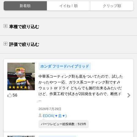
新着順
イイね！順
クリップ順
車種で絞り込む
評価で絞り込む
ホンダ フリードハイブリッド
中華系コーティング剤も底をついてたので、試した
かったやつ 一応、ガラス系コーティング剤です🎶
5
ウェット or ドライ どちらでも施行出来るみたいだ
けど、作業工程で拭きが2回発生するので、断然ド
56
...
2026年7月29日
EDOX(▼皿▼)
パーツレビュー総投稿数：515件