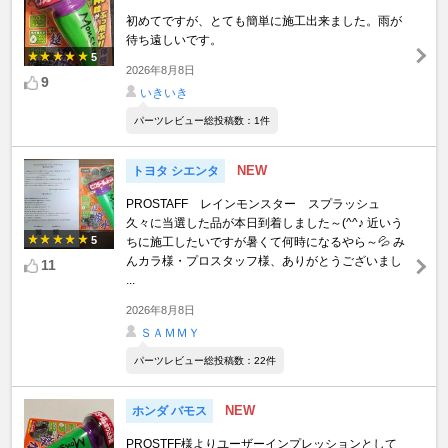
初めてですが、とても簡単に施工出来ました。雨が
待ち遠しいです。
5
2026年8月8日
9
いきいき
パーツレビュー総投稿数：1件
NEW
トヨタ シエンタ
PROSTAFF レインモンスター スプラッシュ
久々に当選した品が本日到着しました～(^^♪ 近いう
5
ちに施工したいですが暑くて何時になるやら～💦 み
んカラ様・プロスタッフ様、ありがとうございまし
11
...
2026年8月8日
ＳＡＭＭＹ
パーツレビュー総投稿数：22件
NEW
ホンダ バモス
PROSTFF様よりユーザーインプレッションとして