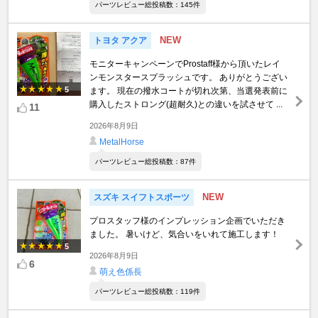
パーツレビュー総投稿数：145件
NEW
トヨタ アクア
モニターキャンペーンでProstaff様から頂いたレイ
ンモンスタースプラッシュです。 ありがとうござい
5
ます。 現在の撥水コートが切れ次第、当選発表前に
購入したストロング(超耐久)との違いを試させて ...
11
2026年8月9日
MetalHorse
パーツレビュー総投稿数：87件
NEW
スズキ スイフトスポーツ
プロスタッフ様のインプレッション企画でいただき
ました。 暑いけど、気合いをいれて施工します！
5
2026年8月9日
6
萌え色係長
パーツレビュー総投稿数：119件