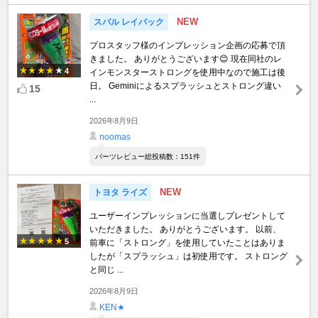
NEW
スバル レイバック
プロスタッフ様のインプレッション企画の応募で頂
きました。 ありがとうございます😊 現在同社のレ
4
インモンスターストロングを使用中なので施工は後
日。 Geminiによるスプラッシュとストロング違い
15
...
2026年8月9日
noomas
パーツレビュー総投稿数：151件
NEW
トヨタ ライズ
ユーザーインプレッションに当選しプレゼントして
いただきました。 ありがとうございます。 以前、
5
前車に「ストロング」を使用していたことはありま
したが「スプラッシュ」は初使用です。 ストロング
と同じ ...
2026年8月9日
KEN★