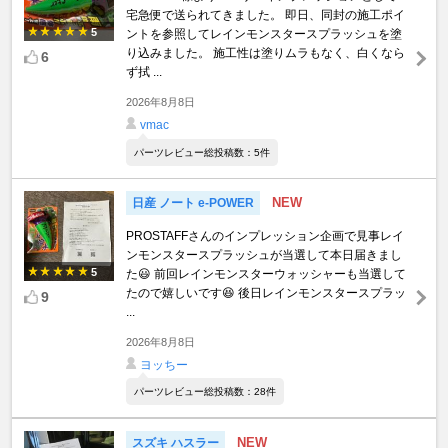
宅急便で送られてきました。 即日、同封の施工ポイ
5
ントを参照してレインモンスタースプラッシュを塗
り込みました。 施工性は塗りムラもなく、白くなら
6
ず拭 ...
2026年8月8日
vmac
パーツレビュー総投稿数：5件
NEW
日産 ノート e-POWER
PROSTAFFさんのインプレッション企画で見事レイ
ンモンスタースプラッシュが当選して本日届きまし
5
た😃 前回レインモンスターウォッシャーも当選して
たので嬉しいです😆 後日レインモンスタースプラッ
9
...
2026年8月8日
ヨッちー
パーツレビュー総投稿数：28件
NEW
スズキ ハスラー