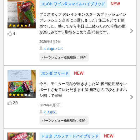
NEW
スズキ ワゴンRスマイルハイブリッド
プロスタッフ のレインモンスタースプラッシュイン
プレッション企画に当選しました♪ 施工もとても簡
5
単でした。塗ってから半日以上経ったので今後の雨
が楽しみです♪ 期待をこめて星⭐️5個です。
4
2026年8月9日
shingoパパ
パーツレビュー総投稿数：19件
NEW
ホンダ フリード
今日、モニター商品が届きました😊 後日使用感をレ
ポートさせていただきます😎 無料なのでひとまずホ
4
シ四つで🤩🤩
29
2026年8月8日
k_fuji51
パーツレビュー総投稿数：93件
NEW
トヨタ アルファードハイブリッド