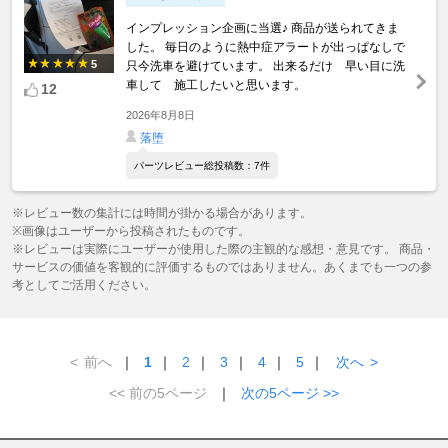
インプレッション企画に当選♪ 商品が送られてきま
した。 毎日のように熱中症アラートが出っぱなしで
5
只今洗車を避けています。 出来るだけ 早い目に洗
車して 施工したいと思います。
12
2026年8月8日
落堕
パーツレビュー総投稿数：7件
※レビュー数の集計には時間が掛かる場合があります。
※画像はユーザーから投稿されたものです。
※レビューは実際にユーザーが使用した際の主観的な感想・意見です。 商品・
サービスの価値を客観的に評価するものではありません。あくまでも一つの参
考としてご活用ください。
<
前へ
｜
1
｜
2
｜
3
｜
4
｜
5
｜
次へ
>
<< 前の5ページ
｜
次の5ページ >>