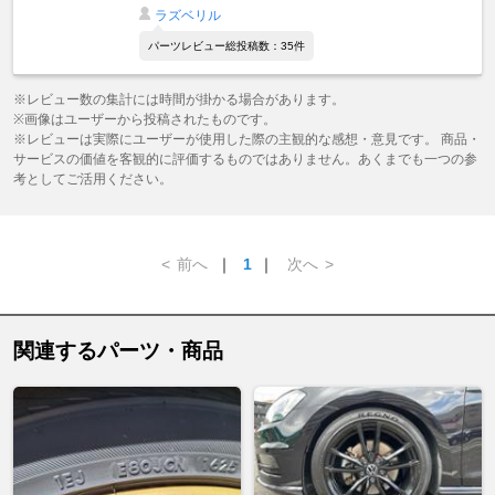
ラズベリル
パーツレビュー総投稿数：35件
※レビュー数の集計には時間が掛かる場合があります。
※画像はユーザーから投稿されたものです。
※レビューは実際にユーザーが使用した際の主観的な感想・意見です。 商品・
サービスの価値を客観的に評価するものではありません。あくまでも一つの参
考としてご活用ください。
<
前へ
｜
1
｜
次へ
>
関連するパーツ・商品