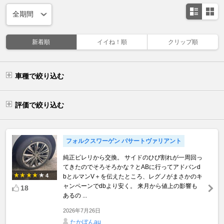
新着順
イイね！順
クリップ順
車種で絞り込む
評価で絞り込む
フォルクスワーゲン パサートヴァリアント
純正ピレリから交換。 サイドのひび割れが一周回っ
てきたのでそろそろかな？とABに行ってアドバンd
4
bとルマンV＋を伝えたところ、レグノがまさかのキ
ャンペーンでdbより安く。 来月から値上の影響も
18
あるの ...
2026年7月26日
たかぼんau