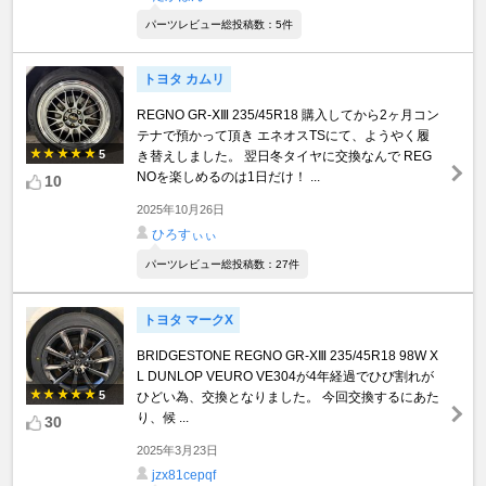
パーツレビュー総投稿数：5件
トヨタ カムリ
REGNO GR-ⅩⅢ 235/45R18 購入してから2ヶ月コン
テナで預かって頂き エネオスTSにて、ようやく履
5
き替えしました。 翌日冬タイヤに交換なんで REG
NOを楽しめるのは1日だけ！ ...
10
2025年10月26日
ひろすぃぃ
パーツレビュー総投稿数：27件
トヨタ マークX
BRIDGESTONE REGNO GR-XⅢ 235/45R18 98W X
L DUNLOP VEURO VE304が4年経過でひび割れが
5
ひどい為、交換となりました。 今回交換するにあた
り、候 ...
30
2025年3月23日
jzx81cepqf