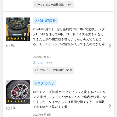
パーツレビュー総投稿数：78件
スバル WRX S4
2024年6月2日、走行距離約78,850㎞で交換。 レグ
ノGR-XⅡを使って4年、ロードノイズも大きくなっ
5
てきたし別の物に履き替えようかと考えてたとこ
ろ、モデルチェンジの情報が入ってきたので少し考
41
...
2024年7月14日
シンミョウ
パーツレビュー総投稿数：53件
トヨタ カムリ
ロードノイズ低減 カーブでビシッと決まるハンドリ
ング 走行してすぐに分かるレベルで車内が快適にな
5
りました。タイヤとしては高価な物ですが、大満足
できる物だと思います😆
13
2024年6月8日