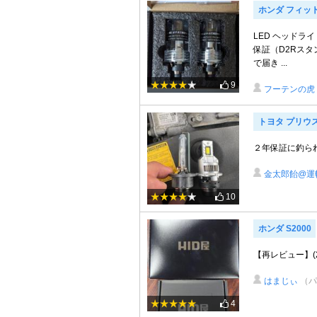
ホンダ フィッ
LED ヘッドライト 
保証（D2Rスタ
で届き ...
9
フーテンの虎
トヨタ プリウ
２年保証に釣ら
金太郎飴@運
10
ホンダ S2000
【再レビュー】(202
はまじぃ
（パ
4