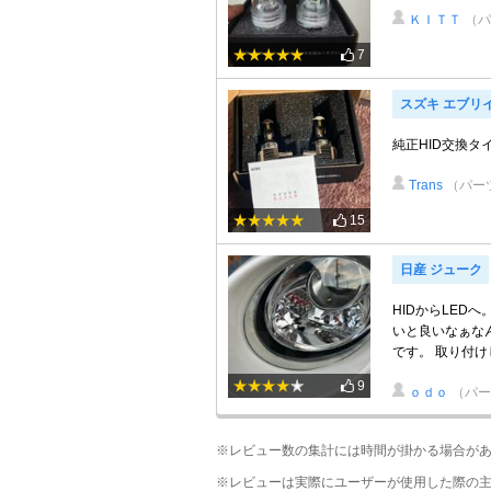
ＫＩＴＴ
（パ
7
スズキ エブリ
純正HID交換タ
Trans
（パー
15
日産 ジューク
HIDからLED
いと良いなぁな
です。 取り付けし
9
ｏｄｏ
（パー
※レビュー数の集計には時間が掛かる場合が
※レビューは実際にユーザーが使用した際の