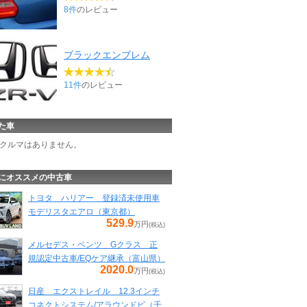
8件
のレビュー
ブラックエンブレム
11件
のレビュー
た車
クルマはありません。
にオススメの中古車
トヨタ ハリアー 登録済未使用車
モデリスタエアロ（東京都）
529.9
万円
(税込)
メルセデス・ベンツ Gクラス 正
規認定中古車/EQケア継承（富山県）
2020.0
万円
(税込)
日産 エクストレイル 12.3インチ
コネクトシステム/アラウンドビ（千