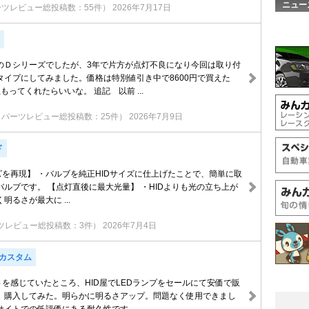
ニュー
ーツレビュー総投稿数：55件）
2026年7月17日
のＤシリーズでしたが、3年で片方が点灯不良になり今回は取り付
タイプにしてみました。価格は特別値引き中で8600円で買えた
もってくれたらいいな。 追記 以前 ...
（パーツレビュー総投稿数：25件）
2026年7月9日
ド
ズを再現】 ・バルブを純正HIDサイズに仕上げたことで、簡単に取
バルブです。 【点灯直後に最大光量】 ・HIDよりも光の立ち上が
明るさが最大に ...
ツレビュー総投稿数：3件）
2026年7月4日
Nカスタム
さを感じていたところ、HID屋でLEDランプをセールにて安価で販
、購入してみた。明らかに明るさアップ。問題なく使用できまし