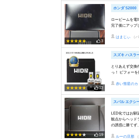
ホンダ S2000
ロービームを電
完了後にアップ
はまじぃ
（パ
3
スズキ ハスラ
とりあえず交換作
っ！ ビフォーを
赤い彗星のカ
12
スバル エクシ
LED化ではお馴
観点からヘッド
の誘惑に勝てず、
19
ルーの旦那
（