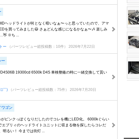
ー
HIDヘッドライトが何となく暗いなぁ〜っと思っていたので、アマ
LEDを買ってみました😃 さぁどんな感じになるかなぁ〜🎶 楽しみ
 ※ち ...
トー
（パーツレビュー総投稿数：10件）
2026年7月22日
シー
D4S06B 19300cd 6500k D4S 車検整備の時に一緒交換して貰い
￣□￣)
（パーツレビュー総投稿数：75件）
2026年7月20日
イワゴン
みがピンクっぽくなりだしたのでコレを機にLED化。 6000kぐらい
でエブリィのヘッドライトユニットに収まる物を探したらコレだ
明るい！ 今までは街灯 ...