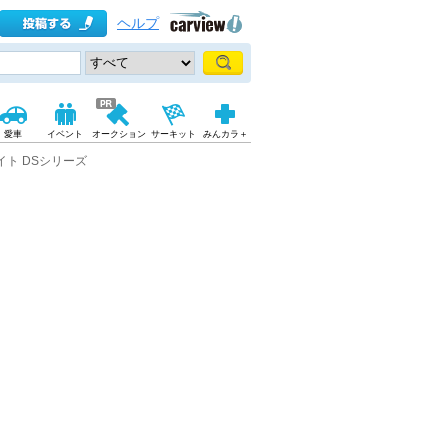
ヘルプ
愛車
イベント
オークション
サーキット
みんカラ＋
イト DSシリーズ