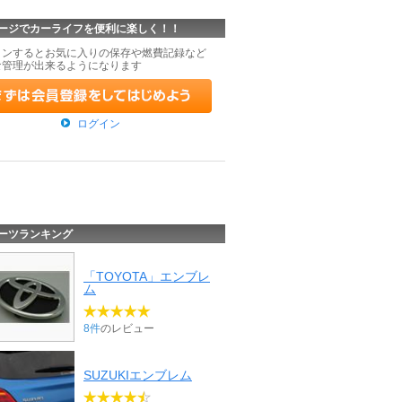
ージでカーライフを便利に楽しく！！
インするとお気に入りの保存や燃費記録など
な管理が出来るようになります
ログイン
ーツランキング
「TOYOTA」エンブレ
ム
8件
のレビュー
SUZUKIエンブレム