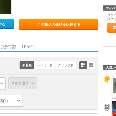
マイペ
ログ
様々
する
この商品の価格を比較する
（総件数：165件）
新着順
イイね！順
クリップ順
人気パ
65件）