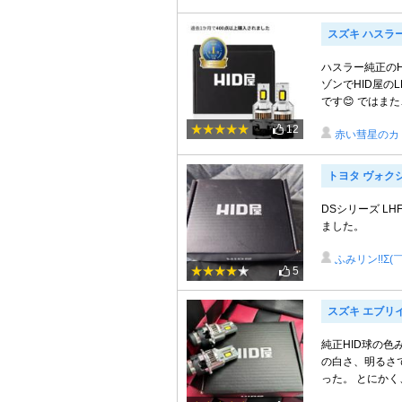
スズキ ハスラ
ハスラー純正の
ゾンでHID屋の
です😊 ではまた…
12
赤い彗星のカ
トヨタ ヴォク
DSシリーズ LHF
ました。
ふみリン!!Σ(
5
スズキ エブリ
純正HID球の色
の白さ、明るさ
った。 とにかく、