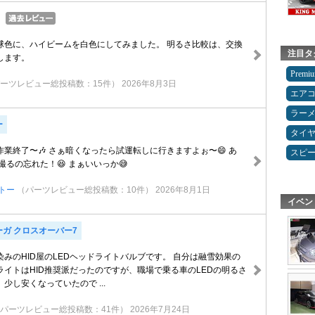
球色に、ハイビームを白色にしてみました。 明るさ比較は、交換
注目タ
します。
Premi
ーツレビュー総投稿数：15件）
2026年8月3日
エア
ラー
ー
タイ
業終了〜🎶 さぁ暗くなったら試運転しに行きますよぉ〜😄 あ
スピ
撮るの忘れた！😆 まぁいいっか😅
トー
（パーツレビュー総投稿数：10件）
2026年8月1日
イベン
ーガ クロスオーバー7
染みのHID屋のLEDヘッドライトバルブです。 自分は融雪効果の
ライトはHID推奨派だったのですが、職場で乗る車のLEDの明るさ
少し安くなっていたので ...
パーツレビュー総投稿数：41件）
2026年7月24日