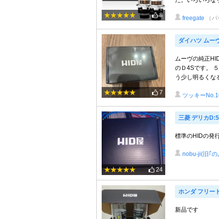
た。いろいろなサ
8
freegate
（パ
ダイハツ ムー
ムーヴの純正HI
のＤ4Sです。 
う少し明るくなる
7
ツッキーNo.1
三菱 デリカD:5
標準のHIDの
nobu-ji(旧｢
24
ホンダ フリー
新品です