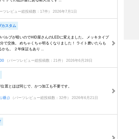
イトでの低評価にある耐久性です ...
ーツレビュー総投稿数：17件）
2026年7月1日
ヴカスタム
Dバルブが暗いのでHID屋さんのLEDに変えました。 メッキタイプ
５分で交換。 めちゃくちゃ明るくなりました！ ライト磨いたらも
かも。 ２年保証もあり ...
00
（パーツレビュー総投稿数：21件）
2026年6月28日
発行位置とほぼ同じで、かつ加工も不要です。
のぶ爺｣)
（パーツレビュー総投稿数：32件）
2026年6月21日
ド