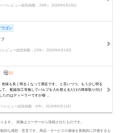
ーツレビュー総投稿数：29件）
2026年6月19日
イワゴン
イプ
ツレビュー総投稿数：23件）
2026年6月18日
[2]
へ。 色味も良く明るくなって満足です。 と言いつつ、もう少し明る
んて。 配線加工等無しでバルブを入れ替えるだけの簡単取り付け
たのはディーラーですが😆 ...
ツレビュー総投稿数：6件）
2026年6月13日
あります。 画像はユーザーから投稿されたものです。
主観的な感想・意見です。商品・サービスの価値を客観的に評価するも