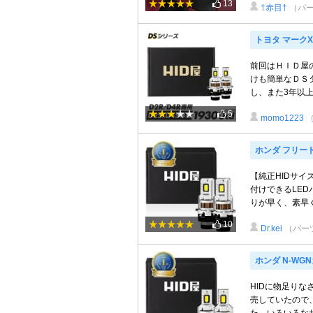
13
†赤目†
（パ
トヨタ マークX
前回はＨＩＤ屋
けも簡単なＤＳ
し、また3年以上
5
momo1223
ホンダ フリー
【純正HIDサイ
付けできるLED
りが早く、素早く
10
Dr.kei
（パー
ホンダ N-WG
HIDに物足りな
売していたので