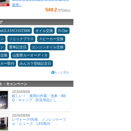
葉県）
549.2
万円
(税込)
グ
umGLASSCOAT3000
オイル交換
N-One
コン
ソニックプラス
スピーカー交換
メン
愛車記念日
エンジンオイル交換
ヤ交換
山梨県カーオーディオ
ーカー取付
みんカラ登録記念日
もっと見る
ト・キャンペーン
2026/08/06
眩しい！ 夜間の作業・洗車・BB
Q・キャンプ・防災用品とし ...
2026/08/06
レヴォーグVN系 ノンレジケーブ
ル・ヒューズ・LED取付 ...