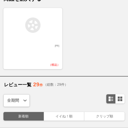
[PR]
（税込）
29
レビュー一覧
（総数：29件）
件
新着順
イイね！順
クリップ順