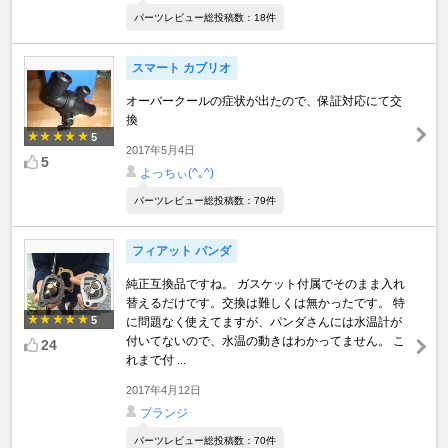
パーツレビュー総投稿数：18件
スマート カブリオ
オーバークールの症状が出たので、保証対応にて交
換
5
2017年5月4日
5
よっちぃ(^｡^)
パーツレビュー総投稿数：79件
フィアット パンダ
純正互換品ですね。 ガスケット付属でそのまま入れ
替えるだけです。交換は難しくは無かったです。 特
5
に問題なく使えてますが、パンダさんには水温計が
付いてないので、水温の動きはわかってません。 こ
24
れまで付 ...
2017年4月12日
プランジ
パーツレビュー総投稿数：70件