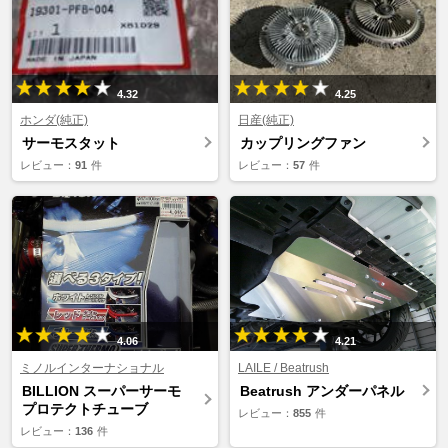
4.32
4.25
ホンダ(純正)
日産(純正)
サーモスタット
カップリングファン
レビュー：
91
件
レビュー：
57
件
4.06
4.21
ミノルインターナショナル
LAILE / Beatrush
BILLION スーパーサーモ
Beatrush アンダーパネル
プロテクトチューブ
レビュー：
855
件
レビュー：
136
件