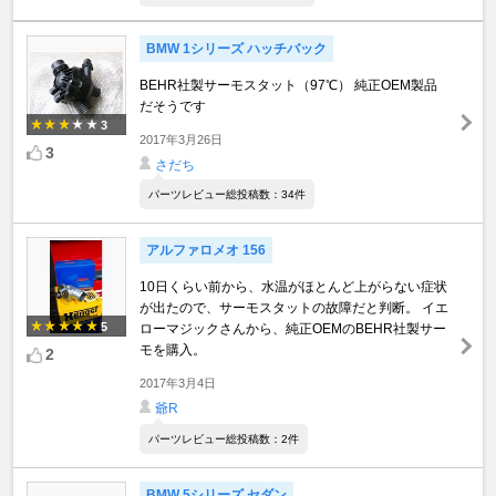
BMW 1シリーズ ハッチバック
BEHR社製サーモスタット（97℃） 純正OEM製品
だそうです
3
2017年3月26日
3
さだち
パーツレビュー総投稿数：34件
アルファロメオ 156
10日くらい前から、水温がほとんど上がらない症状
が出たので、サーモスタットの故障だと判断。 イエ
5
ローマジックさんから、純正OEMのBEHR社製サー
モを購入。
2
2017年3月4日
爺R
パーツレビュー総投稿数：2件
BMW 5シリーズ セダン