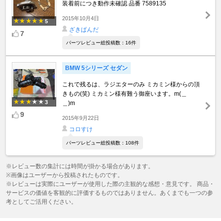
装着前につき動作未確認 品番 7589135
2015年10月4日
5
ざきぱんだ
7
パーツレビュー総投稿数：16件
BMW 5シリーズ セダン
これで残るは、ラジエターのみ ミカミン様からの頂
きもの(笑) ミカミン様有難う御座います。m(＿
3
＿)m
9
2015年9月22日
コロすけ
パーツレビュー総投稿数：108件
※レビュー数の集計には時間が掛かる場合があります。
※画像はユーザーから投稿されたものです。
※レビューは実際にユーザーが使用した際の主観的な感想・意見です。 商品・
サービスの価値を客観的に評価するものではありません。あくまでも一つの参
考としてご活用ください。