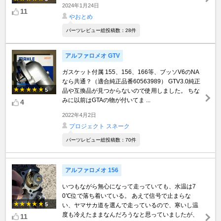
2024年1月24日
11
やおとめ
パーツレビュー総投稿数：28件
アルファロメオ GTV
ガスケット付属 155、156、166等、ブッソV6のNA
なら共通？（適合純正品番60563989） GTV3.0純正
5
品や互換品が見つからないので使用しました。 ちな
みに以前はGTAの物が付いてま ...
4
2022年4月2日
プロジェクト スネーク
パーツレビュー総投稿数：70件
アルファロメオ 156
いつもながら無心になって走っていても、水温は7
0℃位で落ち着いている。 あえて信号で止まらな
5
い、ヤマサカ道を選んで走っているので、寒いし温
度も冷えたままなんだろうなと思っていましたが、
11