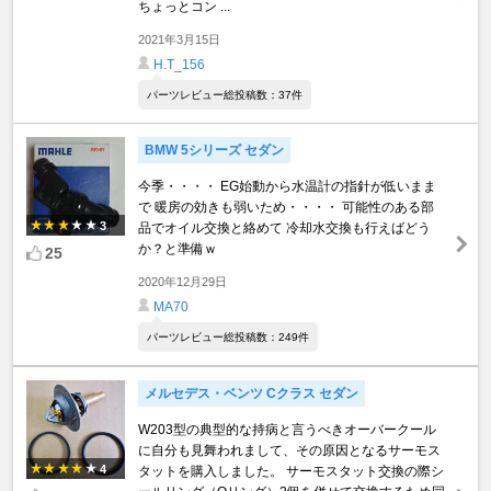
ちょっとコン ...
2021年3月15日
H.T_156
パーツレビュー総投稿数：37件
BMW 5シリーズ セダン
今季・・・・ EG始動から水温計の指針が低いまま
で 暖房の効きも弱いため・・・・ 可能性のある部
3
品でオイル交換と絡めて 冷却水交換も行えばどう
か？と準備ｗ
25
2020年12月29日
MA70
パーツレビュー総投稿数：249件
メルセデス・ベンツ Cクラス セダン
W203型の典型的な持病と言うべきオーバークール
に自分も見舞われまして、その原因となるサーモス
4
タットを購入しました。 サーモスタット交換の際シ