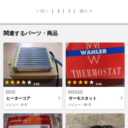
<
前へ
｜
1
｜
2
｜
次へ
>
関連するパーツ・商品
3.83
4.04
BEHR
WAHLER
ヒーターコア
サーモスタット
レビュー：
6
件
レビュー：
24
件