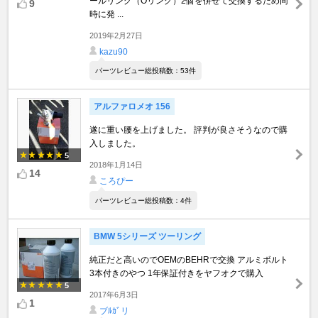
ールリング（Oリング）2個を併せて交換するため同
9
時に発 ...
2019年2月27日
kazu90
パーツレビュー総投稿数：53件
アルファロメオ 156
遂に重い腰を上げました。 評判が良さそうなので購
入しました。
5
2018年1月14日
14
ころぴー
パーツレビュー総投稿数：4件
BMW 5シリーズ ツーリング
純正だと高いのでOEMのBEHRで交換 アルミボルト
3本付きのやつ 1年保証付きをヤフオクで購入
5
2017年6月3日
1
ブﾙｶﾞリ