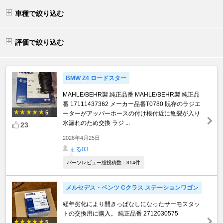
車種で絞り込む
評価で絞り込む
BMW Z4 ロードスター
MAHLE/BEHR製 純正品番 MAHLE/BEHR製 純正品
番 17111437362 メーカー品番T0780 既存のラジエ
5
ーターがアッパーホースの付け根付近に亀裂が入り
水漏れのため交換 ラジ ...
23
2026年4月25日
まる03
パーツレビュー総投稿数：314件
メルセデス・ベンツ Cクラス ステーションワゴン
経年劣化により開きっぱなしになったサーモスタッ
トの交換用に購入。 純正品番 2712030575
5