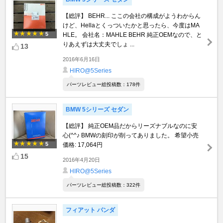
【総評】 BEHR... ここの会社の構成がようわからん
けど、Hellaとくっついたかと思ったら、今度はMA
5
HLE。 会社名：MAHLE BEHR 純正OEMなので、と
りあえずは大丈夫でしょ ...
13
2016年6月16日
HIRO@5Series
パーツレビュー総投稿数：178件
BMW 5シリーズ セダン
【総評】 純正OEM品だからリーズナブルなのに安
心(^^♪ BMWの刻印が削ってありました。 希望小売
5
価格: 17,064円
15
2016年4月20日
HIRO@5Series
パーツレビュー総投稿数：322件
フィアット パンダ