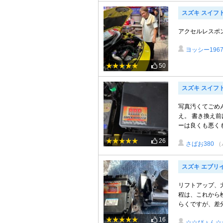
スズキ スイフ
アクセルレスポ
ヨッシー196
50
スズキ スイフ
写真汚くてごめ
え。 書き換え
ーは良くも悪くも
26
さばお380
（
スズキ エブリ
リフトアップ、
程は、これから
らくですが、差分
16
☆☆ぴょん☆