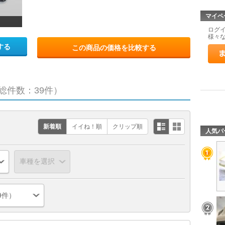
マイペ
ログ
様々
する
この商品の価格を比較する
総件数：39件）
新着順
イイね！順
クリップ順
人気パ
9件）