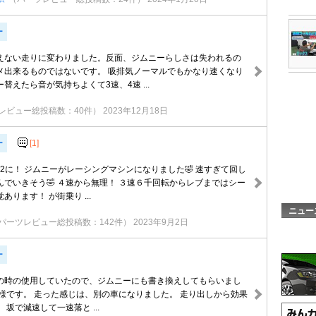
ー
えない走りに変わりました。反面、ジムニーらしさは失われるの
メ出来るものではないです。 吸排気ノーマルでもかなり速くなり
替えたら音が気持ちよくて3速、4速 ...
レビュー総投稿数：40件）
2023年12月18日
ー
[1]
2に！ ジムニーがレーシングマシンになりました🤣 速すぎて回し
でいきそう🤣 ４速から無理！ ３速６千回転からレブまではシー
ります！ が街乗り ...
ニュー
パーツレビュー総投稿数：142件）
2023年9月2日
ー
の時の使用していたので、ジムニーにも書き換えしてもらいまし
仕様です。 走った感じは、別の車になりました。 走り出しから効果
 坂で減速して一速落と ...