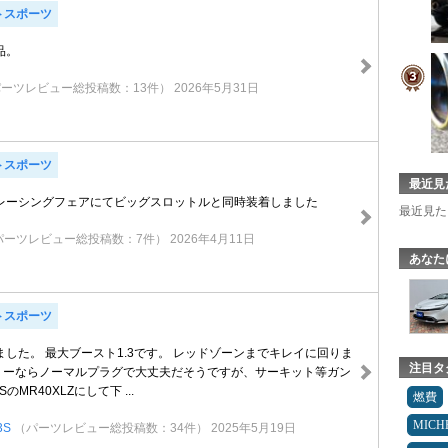
トスポーツ
品。
パーツレビュー総投稿数：13件）
2026年5月31日
トスポーツ
最近見
ズレーシングフェアにてビッグスロットルと同時装着しました
最近見た
パーツレビュー総投稿数：7件）
2026年4月11日
あなた
トスポーツ
した。 最大ブースト1.3です。 レッドゾーンまでキレイに回りま
注目タ
ンリーならノーマルプラグで大丈夫だそうですが、サーキット等ガン
MR40XLZにして下 ...
燃費
MICH
3S
（パーツレビュー総投稿数：34件）
2025年5月19日