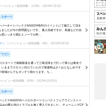
ーツレビュー総投稿数：123件）
2023年7月2日
トスポーツ
スーパーオートバックスNAGOYABAYのイベントにて施工して頂き
ちましたが今の所問題ないです。 素人目線ですが、高速などの合
思いっきり踏むとノーマル時 ...
マン
（パーツレビュー総投稿数：8件）
2023年5月5日
イワゴン
道り)スタートで箱根新道を通って三島沼津まで行って帰りは東名で
、いままでスロコン付けていたので発進時は少々おとなしめです
領域からでもガッチリ掛かります。ち ...
ツレビュー総投稿数：63件）
2023年1月26日
トスポーツ
バックスNAGOYAベイのスポーツコンパクトフェアでインストー
書込みの際も何のトラブルも無く導入できました。 チューニングCP