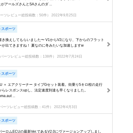
がアールズさんとSAさんのダ ...
ーツレビュー総投稿数：50件）
2022年9月25日
トスポーツ
書き換えしてもらいました〜 V1からV2になり、下からのフラット
ーが出てきますね！ 夏なのに冬みたいな加速しますw
パーツレビュー総投稿数：138件）
2022年7月24日
トスポーツ
U ＋ エアクリーナー タイプGセット装着。街乗り5キロ程の走行
速からレスポンスupし、法定速度到達も早くなりました。
a.aut ...
パーツレビュー総投稿数：41件）
2022年4月3日
トスポーツ
ーロムECUの最新Ver.であるV2.0にヴァージョンアップしまし