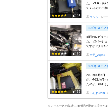
た。 V1.6（
て いる方のご参考
51
ラッツ
（パー
スズキ スイフ
前回のレビュー
た。 v2バー
ですがアクセルベタ
80
M元_yt@47
スズキ スイフ
2021年6月5
が、今回のV2
たのか、加速はよ
32
へたれ.com
※レビュー数の集計には時間が掛かる場合が