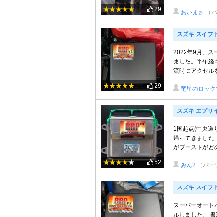
29
おいまさ
（パ
スズキ スイフ
2022年9月、
ました。半年経
流時にアクセルを
29
竜星のロック
スズキ エブリ
1国起点(中央
帰ってきました
がブーストがどの
52
みん2
（パー
スズキ スイフ
スーパーオート
ルしました。 