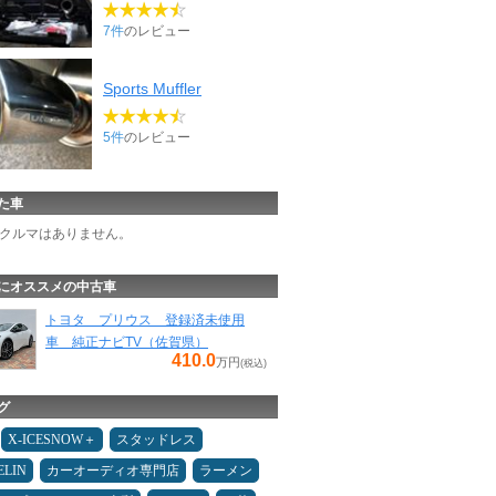
7件
のレビュー
Sports Muffler
5件
のレビュー
た車
クルマはありません。
にオススメの中古車
トヨタ プリウス 登録済未使用
車 純正ナビTV（佐賀県）
410.0
万円
(税込)
グ
X-ICESNOW＋
スタッドレス
ELIN
カーオーディオ専門店
ラーメン