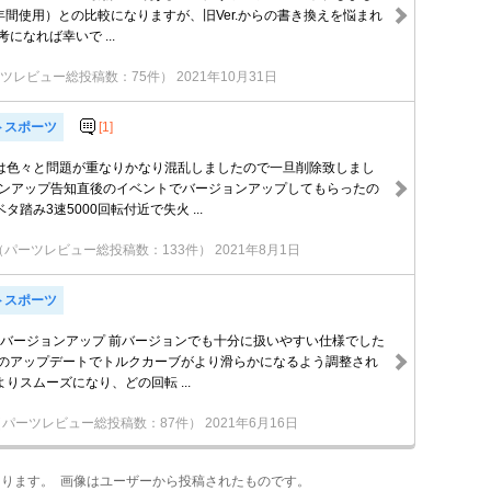
約2年間使用）との比較になりますが、旧Ver.からの書き換えを悩まれ
になれば幸いで ...
ツレビュー総投稿数：75件）
2021年10月31日
トスポーツ
[1]
は色々と問題が重なりかなり混乱しましたので一旦削除致しまし
ジョンアップ告知直後のイベントでバージョンアップしてもらったの
踏み3速5000回転付近で失火 ...
（パーツレビュー総投稿数：133件）
2021年8月1日
トスポーツ
日、バージョンアップ 前バージョンでも十分に扱いやすい仕様でした
へのアップデートでトルクカーブがより滑らかになるよう調整され
りスムーズになり、どの回転 ...
（パーツレビュー総投稿数：87件）
2021年6月16日
あります。 画像はユーザーから投稿されたものです。