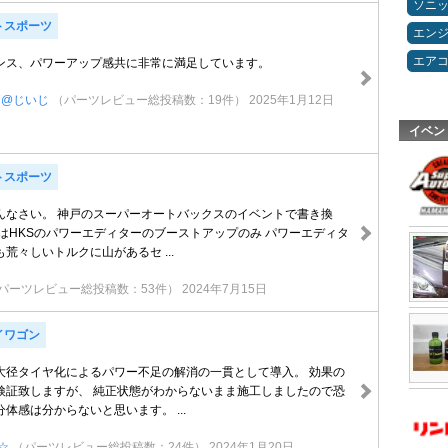
ソニ
トスポーツ
エン
エア
ンス、パワーアップ感共に非常に満足しています。
7@じいじ
（パーツレビュー総投稿数：19件）
2025年1月12日
イベン
トスポーツ
んなさい。 神戸のスーパーオートバックスのイベントで書き換
前はHKSのパワーエディターのブーストアップのみ パワーエディタ
荒々しいトルクに山があるセ ...
パーツレビュー総投稿数：53件）
2024年7月15日
イワゴン
大径タイヤ化によるパワー不足の解消の一貫として導入。 効果の
検証致しますが、 純正状態がわからないまま施工しましたので恐
体感は分からないと思います。 ...
☆
（パーツレビュー総投稿数：24件）
2024年1月20日