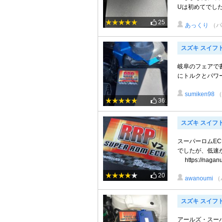
Uは初めてでした
25
あっくり
（パ
スズキ スイフ
岐阜のフェアで
にトルクとパワ
sumiken98
（
36
スズキ スイフ
スーパーロムEC
でしたが、低
https://naganum
20
awanoumi
（
スズキ スイフ
アールズ・スーパ