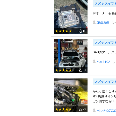
スズキ スイフ
前オーナー装着
JB@20R
（
10
スズキ スイフ
SABのアール
ハル1102
（
11
スズキ スイフ
かなり速くなりま
す♪ 街乗りオ
ガン回すならHKSの
29
ポン太@ZC3