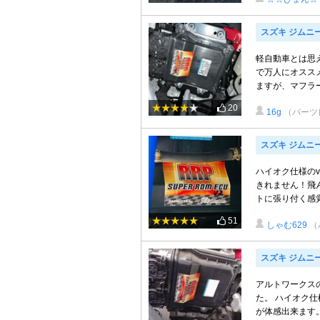
スズキ ジムニ
軽自動車とは思
で万人にオスス
ますが、マフラー
20
16g
（パーツ
スズキ ジムニ
ハイオク仕様のv
きれません！飛ん
トに張り付く感覚あ
51
しゃむ629
（
スズキ ジムニ
アルトワークス
た。 ハイオク
が体感出来ます。