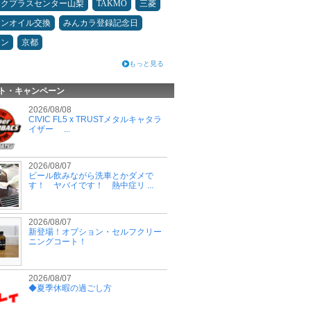
ックプラスセンター山梨
TAKMO
三菱
ジンオイル交換
みんカラ登録記念日
コン
京都
もっと見る
ト・キャンペーン
2026/08/08
CIVIC FL5 x TRUSTメタルキャタラ
イザー ...
2026/08/07
ビール飲みながら洗車とかダメで
す！ ヤバイです！ 熱中症リ ...
2026/08/07
新登場！オプション・セルフクリー
ニングコート！
2026/08/07
◆夏季休暇の過ごし方