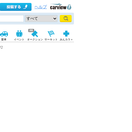
ヘルプ
愛車
イベント
オークション
サーキット
みんカラ＋
V2