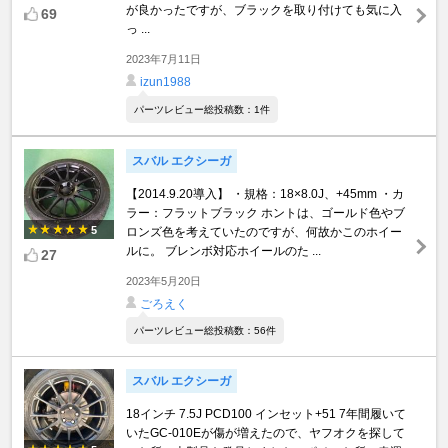
が良かったですが、ブラックを取り付けても気に入
69
っ ...
2023年7月11日
izun1988
パーツレビュー総投稿数：1件
スバル エクシーガ
【2014.9.20導入】 ・規格：18×8.0J、+45mm ・カ
ラー：フラットブラック ホントは、ゴールド色やブ
5
ロンズ色を考えていたのですが、何故かこのホイー
ルに。 ブレンボ対応ホイールのた ...
27
2023年5月20日
ごろえく
パーツレビュー総投稿数：56件
スバル エクシーガ
18インチ 7.5J PCD100 インセット+51 7年間履いて
いたGC-010Eが傷が増えたので、ヤフオクを探して