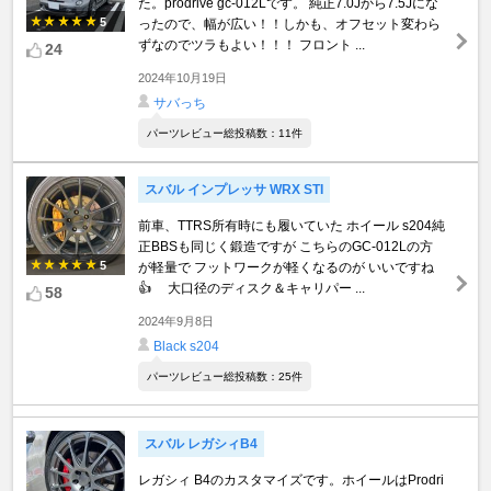
た。prodrive gc-012Lです。 純正7.0Jから7.5Jにな
5
ったので、幅が広い！！しかも、オフセット変わら
ずなのでツラもよい！！！ フロント ...
24
2024年10月19日
サバっち
パーツレビュー総投稿数：11件
スバル インプレッサ WRX STI
前車、TTRS所有時にも履いていた ホイール s204純
正BBSも同じく鍛造ですが こちらのGC-012Lの方
5
が軽量で フットワークが軽くなるのが いいですね
👍 大口径のディスク＆キャリパー ...
58
2024年9月8日
Black s204
パーツレビュー総投稿数：25件
スバル レガシィB4
レガシィ B4のカスタマイズです。ホイールはProdri