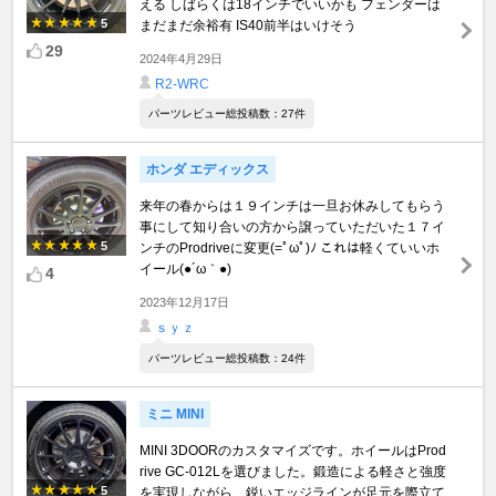
える しばらくは18インチでいいかも フェンダーは
5
まだまだ余裕有 IS40前半はいけそう
29
2024年4月29日
R2-WRC
パーツレビュー総投稿数：27件
ホンダ エディックス
来年の春からは１９インチは一旦お休みしてもらう
事にして知り合いの方から譲っていただいた１７イ
5
ンチのProdriveに変更(=ﾟωﾟ)ﾉ これは軽くていいホ
イール(●´ω｀●)
4
2023年12月17日
ｓｙｚ
パーツレビュー総投稿数：24件
ミニ MINI
MINI 3DOORのカスタマイズです。ホイールはProd
rive GC-012Lを選びました。鍛造による軽さと強度
5
を実現しながら、鋭いエッジラインが足元を際立て