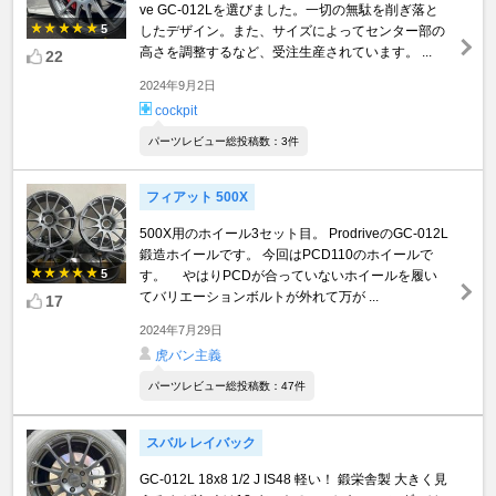
ve GC-012Lを選びました。一切の無駄を削ぎ落と
5
したデザイン。また、サイズによってセンター部の
高さを調整するなど、受注生産されています。 ...
22
2024年9月2日
cockpit
パーツレビュー総投稿数：3件
フィアット 500X
500X用のホイール3セット目。 ProdriveのGC-012L
鍛造ホイールです。 今回はPCD110のホイールで
5
す。 やはりPCDが合っていないホイールを履い
てバリエーションボルトが外れて万が ...
17
2024年7月29日
虎バン主義
パーツレビュー総投稿数：47件
スバル レイバック
GC-012L 18x8 1/2 J IS48 軽い！ 鍛栄舎製 大きく見