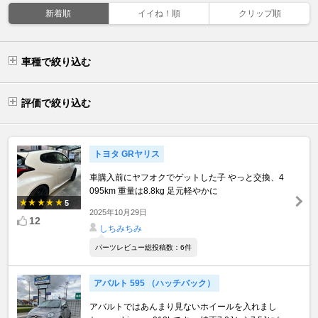
新着順
イイね！順
クリップ順
車種で絞り込む
評価で絞り込む
トヨタ GRヤリス
車購入前にヤフオクでゲットした子 やっと交換、4
095km 重量は8.8kg 足元軽やかに
5
2025年10月29日
12
しちみちみ
パーツレビュー総投稿数：6件
アバルト 595 （ハッチバック）
アバルトではあんまり見ないホイールを入れまし