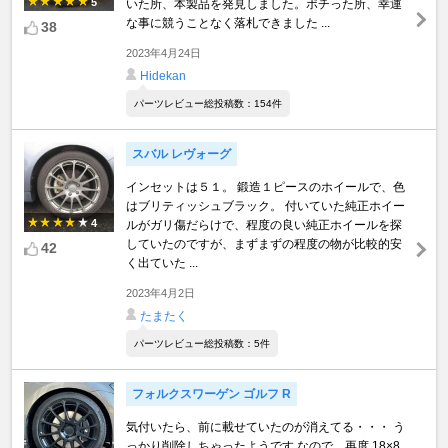
5
いた所、本製品を発見しました。ポチった所、幸運
な事に競うことなく落札できました ...
38
2023年4月24日
Hidekan
パーツレビュー総投稿数：154件
スバル レヴォーグ
インセットは５１。 鍛造１ピースのホイールで、色
はブリティッシュブラック。 付いていた純正ホイー
4
ルがガリ傷だらけで、程度の良い純正ホイールを探
していたのですが、まずまずの程度の物が比較的安
42
く出ていた ...
2023年4月2日
たまたく
パーツレビュー総投稿数：5件
フォルクスワーゲン ゴルフ R
気付いたら、前に載せていたのが消えてる・・・ う
っかり削除しちゃったようです なので、再度 18×8.