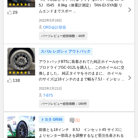
5
5J IS45 8.9kg（体重計測定） TAN-EI-SYA製 リ
ムエンドまでスポー ...
29
2022年5月18日
ORD会計部長
パーツレビュー総投稿数：46件
スバル レガシィ アウトバック
アウトバックBT5に装着されてた純正ホイールから
プロドライブGC-012Lを購入し、このホイールに交
5
換しました。 純正タイヤをそのままに、 ホイール
のサイズは18インチのままで幅を7.5J・インセッ ...
138
2022年2月21日
T-BT5
パーツレビュー総投稿数：180件
トヨタ GR86
[1]
前後とも18インチ 8.5J インセット45 サイズに
よりセンター部高さを調整するなど受注生産される