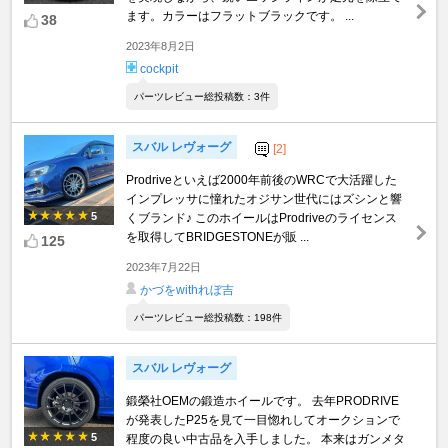
ます。カラーはフラットブラックです。 ...
38
2023年8月2日
cockpit
パーツレビュー総投稿数：3件
スバル レヴォーグ
[2]
Prodriveといえば2000年前後のWRCで大活躍した
インプレッサに憧れたオジサン世代にはズシンと響
5
くブランド♪ このホイールはProdriveのライセンス
を取得してBRIDGESTONEが販 ...
125
2023年7月22日
かづをwithれぼ吉
パーツレビュー総投稿数：198件
スバル レヴォーグ
鍛榮社OEMの鍛造ホイールです。 去年PRODRIVE
が発表したP25を見て一目惚れしてオークションで
5
程度の良い中古品を入手しました。 本来はガンメタ