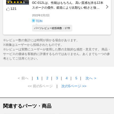
5
GC-012Lは、性能はもちろん、高い質感を誇る12本
スポークの傑作。鍛造により比類ない軽さと強 ...
121
2022年2月2日
TEIN
パーツレビュー総投稿数：17件
※レビュー数の集計には時間が掛かる場合があります。
※画像はユーザーから投稿されたものです。
※レビューは実際にユーザーが使用した際の主観的な感想・意見です。 商品・
サービスの価値を客観的に評価するものではありません。あくまでも一つの参
考としてご活用ください。
<
前へ
｜
1
｜
2
｜
3
｜
4
｜
5
｜
次へ
>
<< 前の5ページ
｜
次の5ページ >>
関連するパーツ・商品