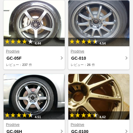
4.44
4.54
Prodrive
Prodrive
GC-05F
GC-010
レビュー：
237
件
レビュー：
26
件
4.51
4.62
Prodrive
Prodrive
GC-06H
GC-0100