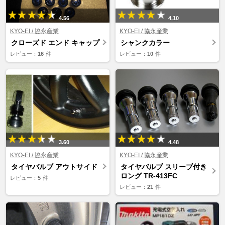
4.56
4.10
KYO-EI / 協永産業
KYO-EI / 協永産業
クローズド エンド キャップ
シャンクカラー
レビュー：
16
件
レビュー：
10
件
3.60
4.48
KYO-EI / 協永産業
KYO-EI / 協永産業
タイヤバルブ アウトサイド
タイヤバルブ スリーブ付き
ロング TR-413FC
レビュー：
5
件
レビュー：
21
件