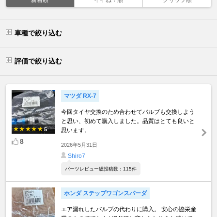
車種で絞り込む
評価で絞り込む
マツダ RX-7
今回タイヤ交換のため合わせてバルブも交換しよう
と思い、初めて購入しました。品質はとても良いと
5
思います。
8
2026年5月31日
Shiro7
パーツレビュー総投稿数：115件
ホンダ ステップワゴンスパーダ
エア漏れしたバルブの代わりに購入。 安心の協栄産