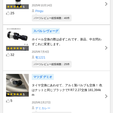
2025年10月14日
5
Pingu
25
パーツレビュー総投稿数：40件
スバル レヴォーグ
ホイール交換の際は必ずこれです、新品、中古問わ
ずこれに変更します。
5
2025年7月4日
32
竜1221
パーツレビュー総投稿数：25件
マツダ デミオ
タイヤ交換にあわせて、アルミ製バルブも交換！ 色
はナットと同じブラックで‼︎ R7.2.27交換 181,394k
5
m
5
2025年2月27日
デミカレー