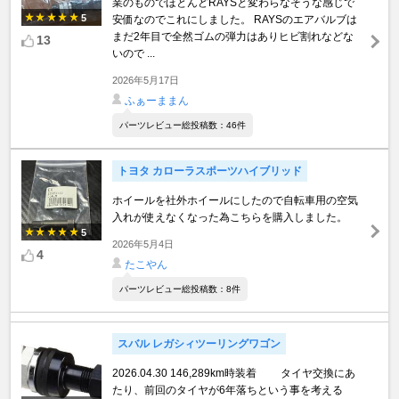
業のものでほとんどRAYSと変わらなそうな感じで
5
安価なのでこれにしました。 RAYSのエアバルブは
まだ2年目で全然ゴムの弾力はありヒビ割れなどな
13
いので ...
2026年5月17日
ふぁーままん
パーツレビュー総投稿数：46件
トヨタ カローラスポーツハイブリッド
ホイールを社外ホイールにしたので自転車用の空気
入れが使えなくなった為こちらを購入しました。
5
2026年5月4日
4
たこやん
パーツレビュー総投稿数：8件
スバル レガシィツーリングワゴン
2026.04.30 146,289km時装着 タイヤ交換にあ
たり、前回のタイヤが6年落ちという事を考える