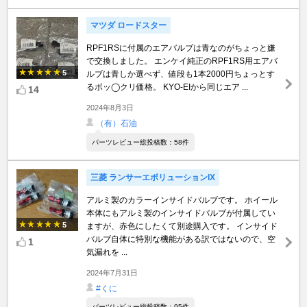
マツダ ロードスター
RPF1RSに付属のエアバルブは青なのがちょっと嫌
で交換しました。 エンケイ純正のRPF1RS用エアバ
5
ルブは青しか選べず、値段も1本2000円ちょっとす
るボッ◯クリ価格。 KYO-EIから同じエア ...
14
2024年8月3日
（有）石油
パーツレビュー総投稿数：58件
三菱 ランサーエボリューションIX
アルミ製のカラーインサイドバルブです。 ホイール
本体にもアルミ製のインサイドバルブが付属してい
5
ますが、赤色にしたくて別途購入です。 インサイド
バルブ自体に特別な機能がある訳ではないので、空
1
気漏れを ...
2024年7月31日
#くに
パーツレビュー総投稿数：95件