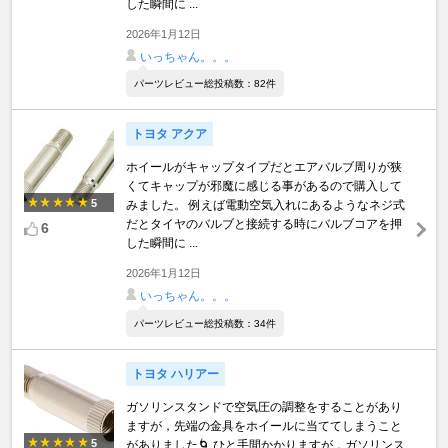
した瞬間に ...
2026年1月12日
いっちゃん。。。
パーツレビュー総投稿数：82件
トヨタ アクア
ホイールがキャップタイプだとエアバルブ周りが狭
くてキャップが邪魔に感じる事があるので購入して
5
みました。 例えば電動空気入れにあるようなネジ式
だとタイヤのバルブと接続する時にバルブコアを押
6
した瞬間に ...
2026年1月12日
いっちゃん。。。
パーツレビュー総投稿数：34件
トヨタ ハリアー
ガソリンスタンドで空気圧の調整をすることがあり
ますが，先端の金具をホイールに当ててしまうこと
5
がありました🌀 ひと手間かかりますが，ガソリンス