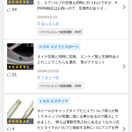
5
と、エアバルブの交換も同時に行うわけですが、A
DVAN純正はお高いので、互換性がありそ ...
54
2026年5月1日
あらまん@
パーツレビュー総投稿数：85件
スズキ スイフトスポーツ
タイヤ交換と同時に交換。 エンケイ製と互換性あり
とのことでこちらを選択。 青がアクセント
5
2026年2月15日
21
てきとー虫
パーツレビュー総投稿数：38件
トヨタ エスティマ
ホイールがキャップタイプだとエアバルブ周りが狭
くてキャップが邪魔に感じる事があるので購入して
5
みました。 例えば電動空気入れにあるようなネジ式
だとタイヤのバルブと接続する時にバルブコアを押
4