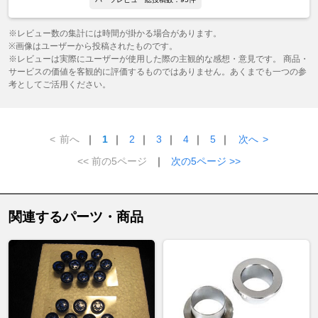
※レビュー数の集計には時間が掛かる場合があります。
※画像はユーザーから投稿されたものです。
※レビューは実際にユーザーが使用した際の主観的な感想・意見です。 商品・
サービスの価値を客観的に評価するものではありません。あくまでも一つの参
考としてご活用ください。
<
前へ
｜
1
｜
2
｜
3
｜
4
｜
5
｜
次へ
>
<< 前の5ページ
｜
次の5ページ >>
関連するパーツ・商品