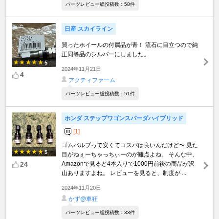
パーツレビュー総投稿数：58件
日産 スカイライン
買ったホイールの付属品が青！ 流石に目立つので純
正同等品のシルバーにしました。
5
2024年11月21日
4
アクティファーム
パーツレビュー総投稿数：51件
ホンダ ステップワゴンスパーダハイブリッド
[1]
ゴムバルブって安くてコスパは良いんだけど〜 見た
5
目がねぇーちゃっちぃーのが難点よね。 そんな中、
24
Amazonで見ると4本入りで1000円前後の商品が沢
山ありますよね。 レビューを見ると、制度が ...
2024年11月20日
かず@車狂
パーツレビュー総投稿数：33件