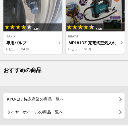
4.05
4.58
RAYS
makita
専用バルブ
MP181DZ 充電式空気入れ
レビュー：
84
件
レビュー：
66
件
おすすめの商品
KYO-EI / 協永産業の商品一覧へ
タイヤ・ホイールの商品一覧へ